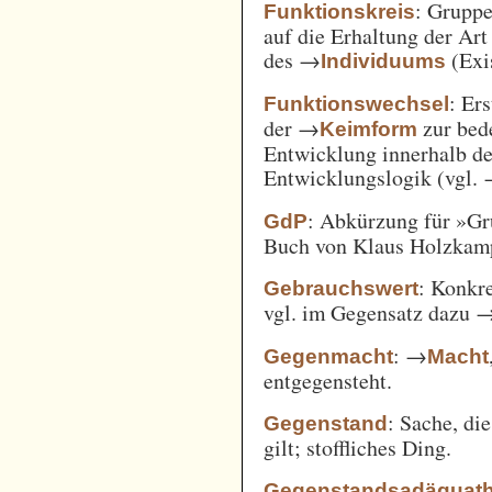
: Gruppe
Funktionskreis
auf die Erhaltung der Art
des →
(Exi
Individuums
: Er
Funktionswechsel
der →
zur bed
Keimform
Entwicklung innerhalb de
Entwicklungslogik (vgl.
: Abkürzung für »Gr
GdP
Buch von Klaus Holzkamp,
: Konkre
Gebrauchswert
vgl. im Gegensatz dazu 
: →
Gegenmacht
Macht
entgegensteht.
: Sache, di
Gegenstand
gilt; stoffliches Ding.
Gegenstandsadäquath