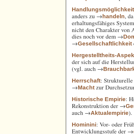
Handlungsmöglichkei
anders zu →
, d
handeln
erhaltungsfähiges System
nicht den Charakter von 
dies noch vor dem →
Dom
→
Gesellschaftlichkeit
Hergestelltheits-Aspek
der sich auf die Herstell
(vgl. auch →
Brauchbark
: Strukturell
Herrschaft
→
zur Durchsetzu
Macht
: H
Historische Empirie
Rekonstruktion der →
Ge
auch →
).
Aktualempirie
: Vor- oder Frü
Hominini
Entwicklungsstufe der →