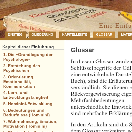
… 
Eine Einf
EINSTIEG
GLIEDERUNG
KAPITELLEISTE
GLOSSAR
MATER
Kapitel dieser Einführung
Glossar
1. Die »Grundlegung der
Psychologie«
In diesem Glossar werde
2. Entstehung des
Schlüsselbegriffe der GdP
Psychischen
eine entwickelnde Darstel
3. Orientierung,
Buch), sind die Erläuteru
Emotionalität,
verständlich. Sie dienen 
Kommunikation
Rückvergewisserung eigen
4. Lern- und
Entwicklungsfähigkeit
Mehrfachbedeutungen — e
5. Hominini-Entwicklung
unterschiedliche Entwick
6. Bedeutungen und
sind mehrfache Erklärung
Bedürfnisse (Hominini)
7. Wahrnehmung, Emotion,
In den Artikeln sind die 
Motivation (Hominini)
dem Glossar verknüpft, so