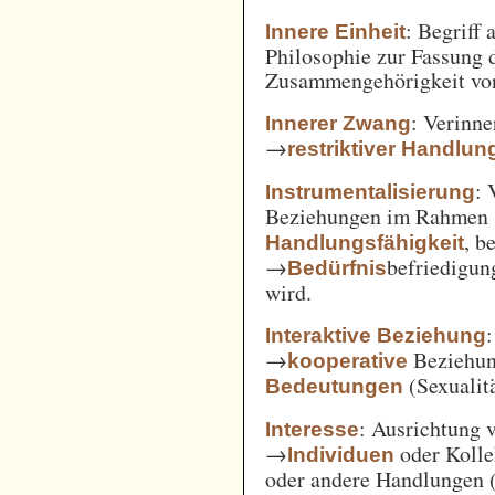
: Begriff
Innere Einheit
Philosophie zur Fassung d
Zusammengehörigkeit von
: Verinne
Innerer Zwang
→
restriktiver Handlun
: 
Instrumentalisierung
Beziehungen im Rahmen
, b
Handlungsfähigkeit
→
befriedigun
Bedürfnis
wird.
Interaktive Beziehung
→
Beziehun
kooperative
(Sexualitä
Bedeutungen
: Ausrichtung
Interesse
→
oder Kolle
Individuen
oder andere Handlungen 