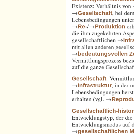
Existenz: Verhältnis von
→
, bei de
Gesellschaft
Lebensbedingungen unter 
→
/→
erh
Re-
Produktion
die ihm zugekehrten Aspe
gesellschaftlichen →
Inf
mit allen anderen gesell
→
bedeutungsvollen
Vermittlungsprozess bezi
auf die ganze Gesellschaf
: Vermittl
Gesellschaft
→
, in der 
Infrastruktur
Lebensbedingungen herst
erhalten (vgl. →
Reprodu
Gesellschaftlich-histo
Entwicklungstyp, der die
Entwicklungsmodus auf d
→
gesellschaftlichen