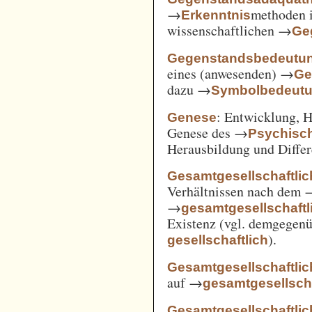
→
methoden i
Erkenntnis
wissenschaftlichen →
Ge
Gegenstandsbedeutu
eines (anwesenden) →
Ge
dazu →
Symbolbedeut
: Entwicklung, 
Genese
Genese des →
Psychisc
Herausbildung und Differ
Gesamtgesellschaftlic
Verhältnissen nach dem
→
gesamtgesellschaftli
Existenz (vgl. demgegen
).
gesellschaftlich
Gesamtgesellschaftlic
auf →
gesamtgesellscha
Gesamtgesellschaftlich