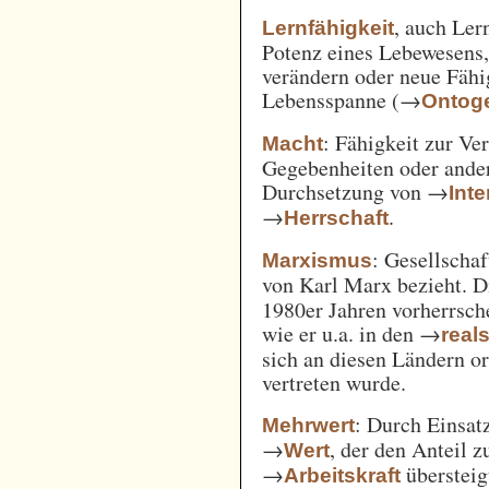
, auch Ler
Lernfähigkeit
Potenz eines Lebewesens,
verändern oder neue Fähi
Lebensspanne (→
Ontog
: Fähigkeit zur Ve
Macht
Gegebenheiten oder ande
Durchsetzung von →
Int
→
.
Herrschaft
: Gesellschaf
Marxismus
von Karl Marx bezieht. 
1980er Jahren vorherrsch
wie er u.a. in den →
real
sich an diesen Ländern o
vertreten wurde.
: Durch Einsat
Mehrwert
→
, der den Anteil 
Wert
→
überstei
Arbeitskraft