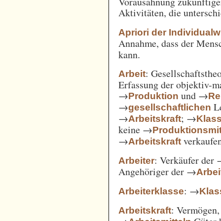
Vorausahnung zukünftiger
Aktivitäten, die untersc
Apriori der Individual
Annahme, dass der Mensc
kann.
: Gesellschaftsthe
Arbeit
Erfassung der objektiv-m
→
und →
Produktion
Re
→
Le
gesellschaftlichen
→
; →
Arbeitskraft
Klas
keine →
Produktionsmit
→
verkaufe
Arbeitskraft
: Verkäufer der
Arbeiter
Angehöriger der →
Arbei
: →
Arbeiterklasse
Klas
: Vermögen,
Arbeitskraft