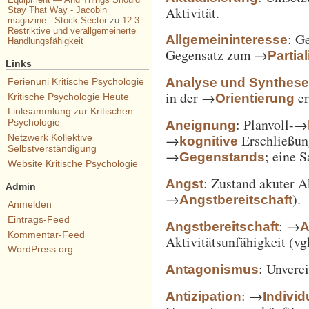
Aktivität.
Stay That Way - Jacobin
magazine - Stock Sector
zu
12.3
Restriktive und verallgemeinerte
: G
Allgemeininteresse
Handlungsfähigkeit
Gegensatz zum →
Partia
Links
Analyse und Synthes
Ferienuni Kritische Psychologie
in der →
er
Orientierung
Kritische Psychologie Heute
Linksammlung zur Kritischen
: Planvoll-→
Psychologie
Aneignung
→
Erschließun
Netzwerk Kollektive
kognitive
Selbstverständigung
→
; eine 
Gegenstands
Website Kritische Psychologie
: Zustand akuter A
Angst
Admin
→
).
Angstbereitschaft
Anmelden
Eintrags-Feed
: →
Angstbereitschaft
A
Kommentar-Feed
Aktivitätsunfähigkeit (vg
WordPress.org
: Unvere
Antagonismus
: →
Antizipation
Individ