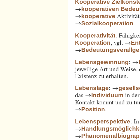
Kooperative Zielkonste
→
kooperativen Bedeu
→
Aktivität
kooperative
→
.
Sozialkooperation
: Fähigke
Kooperativität
, vgl. →
Kooperation
En
→
Bedeutungsverallg
: →
Lebensgewinnung
jeweilige Art und Weise, 
Existenz zu erhalten.
: →
Lebenslage
gesells
das →
in der
Individuum
Kontakt kommt und zu tun 
→
.
Position
: I
Lebensperspektive
→
Handlungsmöglichk
→
Phänomenalbiograp