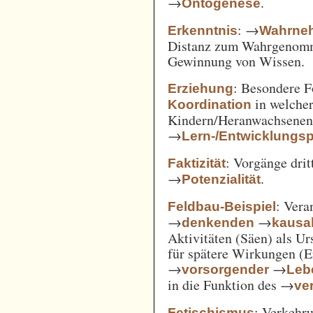
→
.
Ontogenese
: →
Erkenntnis
Wahrne
Distanz zum Wahrgenomm
Gewinnung von Wissen.
: Besondere 
Erziehung
in welcher
Koordination
Kindern/Heranwachsene
→
Lern-/Entwicklungs
: Vorgänge drit
Faktizität
→
.
Potenzialität
: Vera
Feldbau-Beispiel
→
→
denkenden
kausa
Aktivitäten (Säen) als U
für spätere Wirkungen (E
→
→
vorsorgender
Leb
in die Funktion des →
ve
: Verkehru
Fetischismus