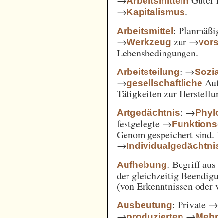
→
Güter 
Arbeitsmitteln
→
.
Kapitalismus
: Planmäßig
Arbeitsmittel
→
zur →
Werkzeug
vor
Lebensbedingungen.
: →
Arbeitsteilung
Sozi
→
Auf
gesellschaftliche
Tätigkeiten zur Herstell
: →
Artgedächtnis
Phyl
festgelegte →
Funktions
Genom gespeichert sind. 
→
Individualgedächtni
: Begriff au
Aufhebung
der gleichzeitig Beendi
(von Erkenntnissen oder 
: Private 
Ausbeutung
→
→
produzierten
Mehr