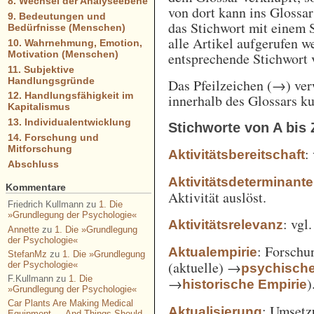
8. Wechsel der Analyseebene
von dort kann ins Glossa
9. Bedeutungen und
das Stichwort mit einem 
Bedürfnisse (Menschen)
alle Artikel aufgerufen w
10. Wahrnehmung, Emotion,
Motivation (Menschen)
entsprechende Stichwort
11. Subjektive
Handlungsgründe
Das Pfeilzeichen (→) verw
12. Handlungsfähigkeit im
innerhalb des Glossars k
Kapitalismus
13. Individualentwicklung
Stichworte von A bis 
14. Forschung und
Mitforschung
:
Aktivitätsbereitschaft
Abschluss
Aktivitätsdeterminante
Kommentare
Aktivität auslöst.
Friedrich Kullmann
zu
1. Die
»Grundlegung der Psychologie«
: vgl
Aktivitätsrelevanz
Annette
zu
1. Die »Grundlegung
der Psychologie«
: Forschu
Aktualempirie
StefanMz
zu
1. Die »Grundlegung
(aktuelle) →
der Psychologie«
psychisch
F.Kullmann
zu
1. Die
→
)
historische Empirie
»Grundlegung der Psychologie«
Car Plants Are Making Medical
: Umsetz
Aktualisierung
Equipment — And Things Should