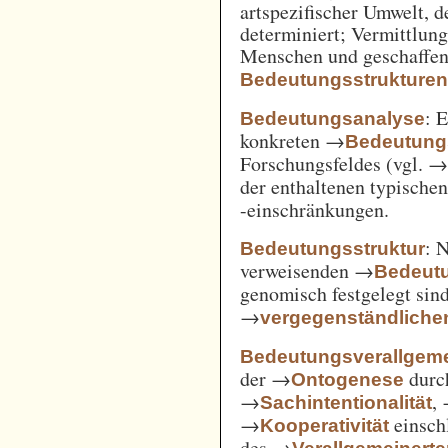
artspezifischer Umwelt, d
determiniert; Vermittlu
Menschen und geschaffen
Bedeutungsstrukture
: 
Bedeutungsanalyse
konkreten →
Bedeutung
Forschungsfeldes (vgl. 
der enthaltenen typische
-einschränkungen.
: 
Bedeutungsstruktur
verweisenden →
Bedeut
genomisch festgelegt si
→
vergegenständliche
Bedeutungsverallgem
der →
durc
Ontogenese
→
,
Sachintentionalität
→
einsch
Kooperativität
des →