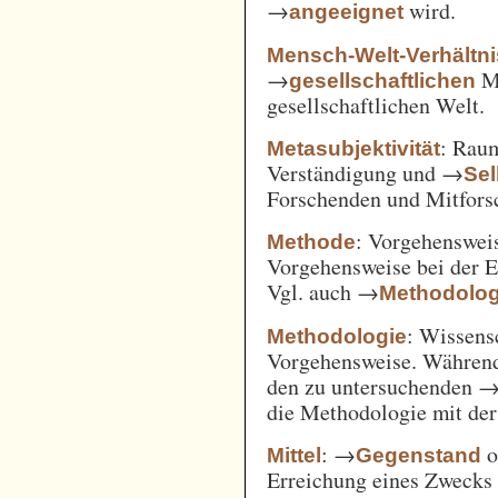
→
wird.
angeeignet
Mensch-Welt-Verhältni
→
Me
gesellschaftlichen
gesellschaftlichen Welt.
: Ra
Metasubjektivität
Verständigung und →
Sel
Forschenden und Mitfors
: Vorgehenswei
Methode
Vorgehensweise bei der 
Vgl. auch →
Methodolog
: Wissens
Methodologie
Vorgehensweise. Während
den zu untersuchenden 
die Methodologie mit de
: →
o
Mittel
Gegenstand
Erreichung eines Zwecks 