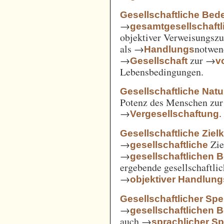
Gesellschaftliche Bed
→
gesamtgesellschaftl
objektiver Verweisungs
als →
notwen
Handlungs
→
zur →
Gesellschaft
v
Lebensbedingungen.
Gesellschaftliche Nat
Potenz des Menschen zur 
→
.
Vergesellschaftung
Gesellschaftliche Ziel
→
Zie
gesellschaftliche
→
gesellschaftlichen 
ergebende gesellschaftli
→
objektiver Handlu
Gesellschaftlicher Spe
→
gesellschaftlichen 
auch →
sprachlicher Sp