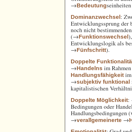
→
seinheiten
Bedeutung
: Zw
Dominanzwechsel
Entwicklungssprung der be
noch nicht bestimmenden
(→
)
Funktionswechsel
Entwicklungslogik als be
→
).
Fünfschritt
Doppelte Funktionalitä
→
im Rahme
Handelns
im
Handlungsfähigkeit
→
subjektiv funktional
kapitalistischen Verhält
:
Doppelte Möglichkeit
Bedingungen oder Handel
Handlungsbedingungen (
→
→
verallgemeinerte
: Grad un
Emotionalität