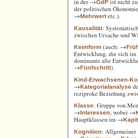
in der →
ist nicht z
GdP
der politischen Ökonomi
→
etc.).
Mehrwert
: Systematisc
Kausalität
zwischen Ursache und W
(auch: →
Keimform
Frü
Entwicklung, die sich im 
dominante alte Entwicklun
→
).
Fünfschritt
Kind-Erwachsenen-Koo
→
d
Kategorialanalyse
reziproke Beziehung zwi
: Gruppe von Me
Klasse
→
, wobei →
Interessen
Hauptklassen im →
Kapi
: Allgemeiner 
Kognition