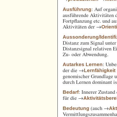
: Auf orga
Ausführung
ausführende Aktivitäten
Fortpflanzung etc. und a
Aktivitäten der →
Orient
Aussonderung/Identifi
Distanz zum Signal unter
Distanzsignal relativen 
Zu- oder Abwendung.
: Unbe
Autarkes Lernen
der die →
Lernfähigkeit
genomischer Grundlage u
durch Lernen dominant is
: Innerer Zustand
Bedarf
für die →
Aktivitätsbere
(auch →
Bedeutung
Akt
Vermittlungszusammenh