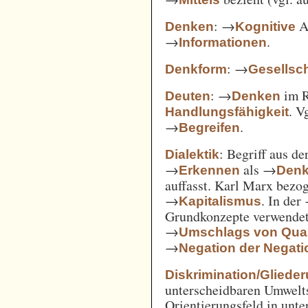
: →
Ak
Denken
Kognitive
→
.
Informationen
: →
Denkform
Gesellsch
: →
im 
Deuten
Denken
. V
Handlungsfähigkeit
→
.
Begreifen
: Begriff aus d
Dialektik
→
als →
Erkennen
Den
auffasst. Karl Marx bezo
→
. In der
Kapitalismus
Grundkonzepte verwendet
→
Umschlags von Quant
→
Negation der Negati
Diskrimination/Gliede
unterscheidbaren Umwelts
Orientierungsfeld in unte