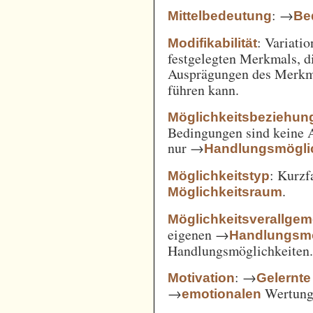
: →
Mittelbedeutung
Be
: Variatio
Modifikabilität
festgelegten Merkmals, d
Ausprägungen des Merkm
führen kann.
Möglichkeitsbeziehun
Bedingungen sind keine A
nur →
Handlungsmögli
: Kurz
Möglichkeitstyp
.
Möglichkeitsraum
Möglichkeitsverallge
eigenen →
Handlungsmö
Handlungsmöglichkeiten
: →
Motivation
Gelernte
→
Wertung 
emotionalen