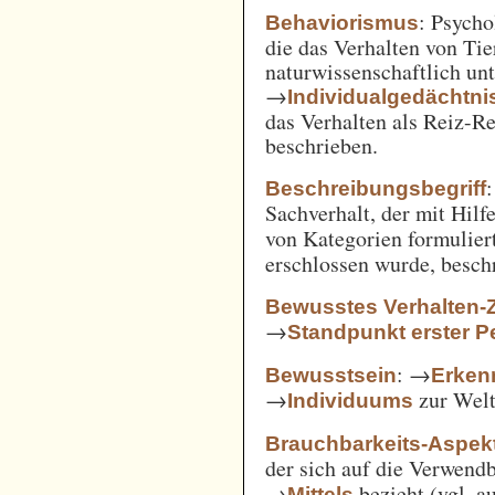
: Psycho
Behaviorismus
die das Verhalten von Ti
naturwissenschaftlich unt
→
Individualgedächtni
das Verhalten als Reiz-
beschrieben.
:
Beschreibungsbegriff
Sachverhalt, der mit Hil
von Kategorien formulie
erschlossen wurde, besch
Bewusstes Verhalten-
→
Standpunkt erster P
: →
Bewusstsein
Erken
→
zur Welt 
Individuums
Brauchbarkeits-Aspek
der sich auf die Verwend
→
bezieht (vgl. 
Mittels