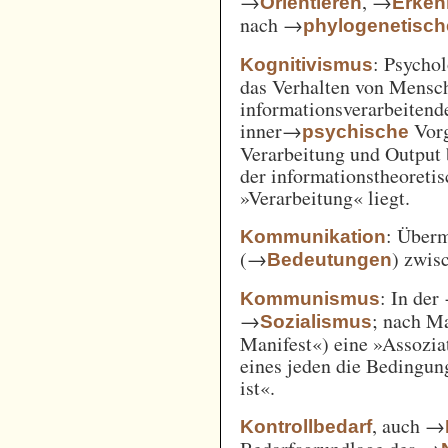
→
, →
Orientieren
Erken
nach →
phylogenetisc
: Psycho
Kognitivismus
das Verhalten von Mensc
informationsverarbeitend
inner→
Vorg
psychische
Verarbeitung und Output 
der informationstheoreti
»Verarbeitung« liegt.
: Überm
Kommunikation
(→
) zwi
Bedeutungen
: In der
Kommunismus
→
; nach M
Sozialismus
Manifest«) eine »Assozia
eines jeden die Bedingung
ist«.
, auch →
Kontrollbedarf