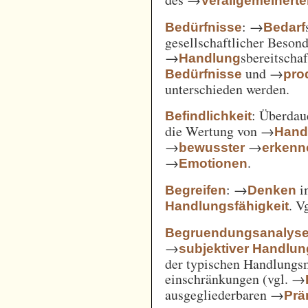
Verallgemeinert
: →
Bedürfnisse
Bedarf
gesellschaftlicher Beson
→
sbereitscha
Handlung
und →
Bedürfnisse
pro
unterschieden werden.
: Überda
Befindlichkeit
die Wertung von →
Hand
→
→
bewusster
erkenn
→
.
Emotionen
: →
i
Begreifen
Denken
. V
Handlungsfähigkeit
Begruendungsanalys
→
subjektiver Handlu
der typischen Handlungs
einschränkungen (vgl. →
ausgegliederbaren →
Prä