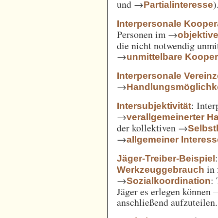
und →
)
Partialinteresse
Interpersonale Kooper
Personen im →
objekti
die nicht notwendig unmi
→
unmittelbare Kooper
Interpersonale Verein
→
Handlungsmöglichke
: Inte
Intersubjektivität
→
verallgemeinerter H
der kollektiven →
Selbs
→
allgemeiner Interes
Jäger-Treiber-Beispiel
in 
Werkzeuggebrauch
→
:
Sozialkoordination
Jäger es erlegen können 
anschließend aufzuteilen.