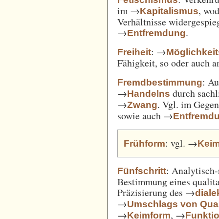
im →
, wod
Kapitalismus
Verhältnisse widergespie
→
.
Entfremdung
: →
Freiheit
Möglichkei
Fähigkeit, so oder auch 
: A
Fremdbestimmung
→
durch sachl
Handelns
→
. Vgl. im Gege
Zwang
sowie auch →
Entfremd
: vgl. →
Frühform
Kei
: Analytisch-
Fünfschritt
Bestimmung eines qualita
Präzisierung des →
diale
→
Umschlags von Quant
→
, →
Keimform
Funkti