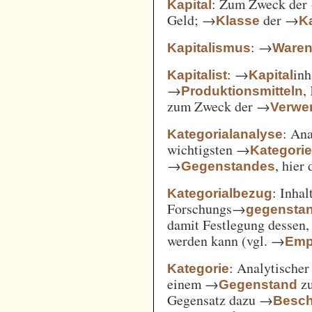
: Zum Zweck der
Kapital
Geld; →
der →
Klasse
Ka
: →
Kapitalismus
Ware
: →
inh
Kapitalist
Kapital
→
,
Produktionsmitteln
zum Zweck der →
Verwe
: An
Kategorialanalyse
wichtigsten →
Kategori
→
, hier
Gegenstandes
: Inha
Kategorialbezug
Forschungs→
gegensta
damit Festlegung dessen
werden kann (vgl. →
Emp
: Analytischer
Kategorie
einem →
zu
Gegenstand
Gegensatz dazu →
Besch