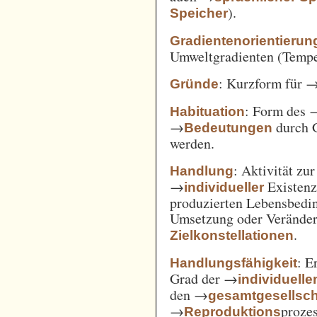
).
Speicher
Gradientenorientierun
Umweltgradienten (Temper
: Kurzform für 
Gründe
: Form des 
Habituation
→
durch 
Bedeutungen
werden.
: Aktivität zu
Handlung
→
Existenz
individueller
produzierten Lebensbedin
Umsetzung oder Verände
.
Zielkonstellationen
: E
Handlungsfähigkeit
Grad der →
individuelle
den →
gesamtgesellsch
→
prozes
Reproduktions