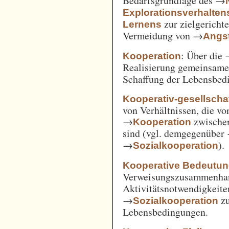
Bedarfsgrundlage des →
Explorationsverhalten
zur zielgerich
Lernens
Vermeidung von →
Angst
: Über die
Kooperation
Realisierung gemeinsam
Schaffung der Lebensbed
Kooperativ-gesellschaf
von Verhältnissen, die vo
→
zwische
Kooperation
sind (vgl. demgegenüber
→
).
Sozialkooperation
Kooperative Bedeutun
Verweisungszusammenha
Aktivitätsnotwendigkeite
→
z
Sozialkooperation
Lebensbedingungen.