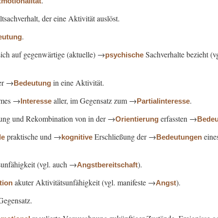
.
motionalität
sachverhalt, der eine Aktivität auslöst.
.
eutung
sich auf gegenwärtige (aktuelle) →
Sachverhalte bezieht (v
psychische
er →
in eine Aktivität.
Bedeutung
ames →
aller, im Gegensatz zum →
.
Interesse
Partialinteresse
gung und Rekombination von in der →
erfassten →
Orientierung
Bedeu
praktische und →
Erschließung der →
eine
de
kognitive
Bedeutungen
sunfähigkeit (vgl. auch →
).
Angstbereitschaft
akuter Aktivitätsunfähigkeit (vgl. manifeste →
).
tion
Angst
 Gegensatz.