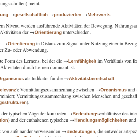
ungsschritten) meint.
→
→
→
.
nung
gesellschaftlich
produzierten
Mehrwerts
em Niveau werden ausführende Aktivitäten der Bewegung, Nahrungsau
Aktivitäten der →
unterschieden.
Orientierung
: →
in Distanz zum Signal unter Nutzung einer in Bezug 
g
Orientierung
er Zu- oder Abwendung.
te Form des Lernens, bei der die →
im Verhältnis von fe
Lernfähigkeit
ktivitäten durch Lernen dominant ist.
als Indikator für die →
.
Organismus
Aktivitätsbereitschaft
): Vermittlungszusammenhang zwischen →
und a
relevanz
Organismus
erminiert; Vermittlungszusammenhang zwischen Menschen und geschaffe
).
gsstrukturen
g der typischen Züge der konkreten →
verhältnisse des in
Bedeutungs
) und der enthaltenen typischen →
und 
tion
Handlungsmöglichkeiten
k von aufeinander verweisenden →
, die entweder artspe
Bedeutungen