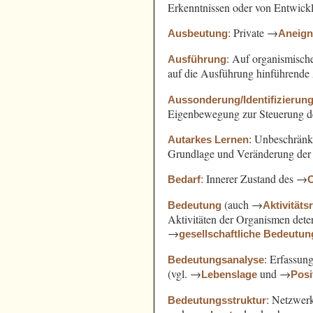
Erkenntnissen oder von Entwickl
: Private →
Ausbeutung
Aneig
: Auf organismisch
Ausführung
auf die Ausführung hinführende 
Aussonderung/Identifizierun
Eigenbewegung zur Steuerung d
: Unbeschränk
Autarkes Lernen
Grundlage und Veränderung der A
: Innerer Zustand des →
Bedarf
(auch →
Bedeutung
Aktivitäts
Aktivitäten der Organismen det
→
gesellschaftliche Bedeutun
: Erfassun
Bedeutungsanalyse
(vgl. →
und →
Lebenslage
Posi
: Netzwer
Bedeutungsstruktur