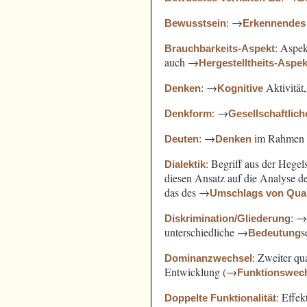
: →
Bewusstsein
Erkennendes
: Aspe
Brauchbarkeits-Aspekt
auch →
Hergestelltheits-Aspek
: →
Aktivität
Denken
Kognitive
: →
Denkform
Gesellschaftlich
: →
im Rahmen
Deuten
Denken
: Begriff aus der Hege
Dialektik
diesen Ansatz auf die Analyse 
das des →
Umschlags von Quant
: 
Diskrimination/Gliederung
unterschiedliche →
s
Bedeutung
: Zweiter qu
Dominanzwechsel
Entwicklung (→
Funktionswec
: Effek
Doppelte Funktionalität