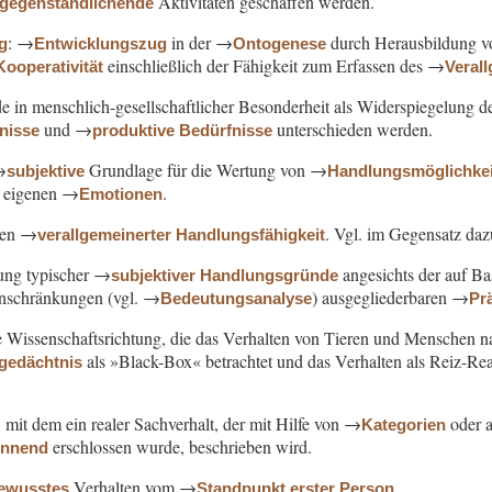
Aktivitäten geschaffen werden.
rgegenständlichende
: →
in der →
durch Herausbildung 
g
Entwicklungszug
Ontogenese
einschließlich der Fähigkeit zum Erfassen des →
Kooperativität
Veral
de in menschlich-gesellschaftlicher Besonderheit als Widerspiegelung 
und →
unterschieden werden.
fnisse
produktive Bedürfnisse
→
Grundlage für die Wertung von →
subjektive
Handlungsmöglichke
n eigenen →
.
Emotionen
en →
. Vgl. im Gegensatz da
verallgemeinerter Handlungsfähigkeit
sung typischer →
angesichts der auf Ba
subjektiver Handlungsgründe
inschränkungen (vgl. →
) ausgegliederbaren →
Bedeutungsanalyse
Pr
e Wissenschaftsrichtung, die das Verhalten von Tieren und Menschen na
als »Black-Box« betrachtet und das Verhalten als Reiz-
lgedächtnis
f, mit dem ein realer Sachverhalt, der mit Hilfe von →
oder a
Kategorien
erschlossen wurde, beschrieben wird.
ennend
Verhalten vom →
.
ewusstes
Standpunkt erster Person