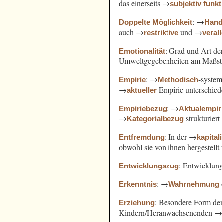
das einerseits →
subjektiv funkt
: →
Doppelte Möglichkeit
Hand
auch →
und →
restriktive
veral
: Grad und Art d
Emotionalität
Umweltgegebenheiten am Maßst
: →
-syste
Empirie
Methodisch
→
Empirie unterschied
aktueller
: →
Empiriebezug
Aktualempir
→
strukturiert
Kategorialbezug
: In der →
Entfremdung
kapital
obwohl sie von ihnen hergestell
: Entwicklung
Entwicklungszug
: →
Erkenntnis
Wahrnehmung
: Besondere Form de
Erziehung
Kindern/Heranwachsenenden 