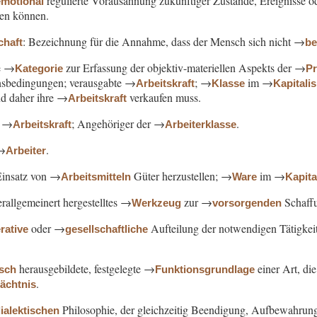
regulierte Vorausahnung zukünftiger Zustände, Ereignisse od
emotional
zen können.
: Bezeichnung für die Annahme, dass der Mensch sich nicht →
chaft
b
he →
zur Erfassung der objektiv-materiellen Aspekts der →
Kategorie
Pr
sbedingungen; verausgabte →
; →
im →
Arbeitskraft
Klasse
Kapitali
nd daher ihre →
verkaufen muss.
Arbeitskraft
→
; Angehöriger der →
.
Arbeitskraft
Arbeiterklasse
→
.
Arbeiter
Einsatz von →
Güter herzustellen; →
im →
Arbeitsmitteln
Ware
Kapit
rallgemeinert hergestelltes →
zur →
Schaff
Werkzeug
vorsorgenden
oder →
Aufteilung der notwendigen Tätigkeit
rative
gesellschaftliche
herausgebildete, festgelegte →
einer Art, di
isch
Funktionsgrundlage
.
dächtnis
Philosophie, der gleichzeitig Beendigung, Aufbewahrun
ialektischen