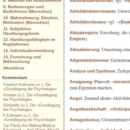
: vgl. →
Aktivitätsbereitschaft
E
8. Wechsel der Analyseebene
9. Bedeutungen und
: Umwelt
Aktivitätsdeterminante
Bedürfnisse (Menschen)
10. Wahrnehmung, Emotion,
: vgl. →
Aktivitätsrelevanz
Bed
Motivation (Menschen)
11. Subjektive
: Forschung, die 
Aktualempirie
Handlungsgründe
).
Empirie
12. Handlungsfähigkeit im
Kapitalismus
: Umsetzung ein
Aktualisierung
13. Individualentwicklung
14. Forschung und
: Gemeins
Allgemeininteresse
Mitforschung
Abschluss
: Zerle
Analyse und Synthese
Kommentare
: Planvoll-→
Aneignung
lernen
Friedrich Kullmann
zu
1. Die
zum Eigentum machen.
»Grundlegung der Psychologie«
Annette
zu
1. Die »Grundlegung
: Zustand akuter Aktivität
Angst
der Psychologie«
StefanMz
zu
1. Die »Grundlegung
: →
Angstbereitschaft
Antizipa
der Psychologie«
F.Kullmann
zu
1. Die
: Unvereinbarer
Antagonismus
»Grundlegung der Psychologie«
Car Plants Are Making Medical
Equipment — And Things Should