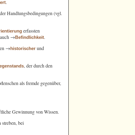
.
ert
der Handlungsbedingungen (vgl.
erfassten
ientierung
l. auch →
.
Befindlichkeit
hen →
und
historischer
, der durch den
egenstands
n Menschen als fremde gegenüber,
ftliche Gewinnung von Wissen.
streben, bei