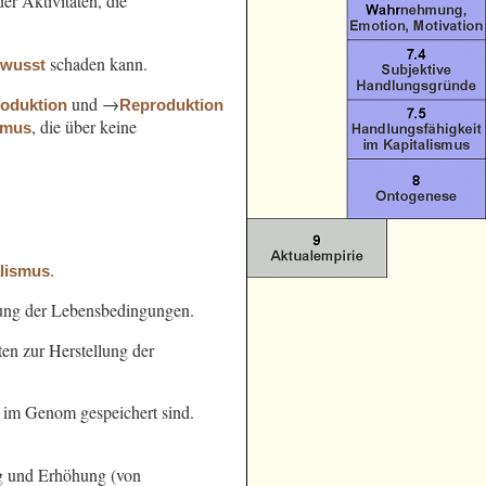
er Aktivitäten, die
schaden kann.
ewusst
und →
oduktion
Reproduktion
, die über keine
smus
.
alismus
ung der Lebensbedingungen.
en zur Herstellung der
e im Genom gespeichert sind.
g und Erhöhung (von