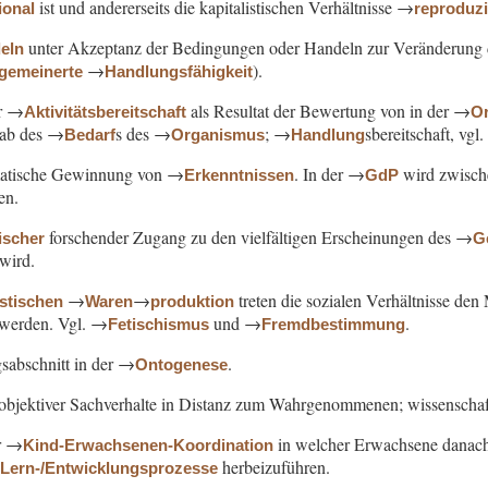
ist und andererseits die kapitalistischen Verhältnisse →
ional
reproduzi
unter Akzeptanz der Bedingungen oder Handeln zur Veränderung 
eln
→
).
lgemeinerte
Handlungsfähigkeit
er →
als Resultat der Bewertung von in der →
Aktivitätsbereitschaft
Or
ab des →
s des →
; →
sbereitschaft, vg
Bedarf
Organismus
Handlung
matische Gewinnung von →
. In der →
wird zwisc
Erkenntnissen
GdP
en.
forschender Zugang zu den vielfältigen Erscheinungen des →
ischer
G
 wird.
→
→
treten die sozialen Verhältnisse de
istischen
Waren
produktion
t werden. Vgl. →
und →
.
Fetischismus
Fremdbestimmung
sabschnitt in der →
.
Ontogenese
objektiver Sachverhalte in Distanz zum Wahrgenommenen; wissenscha
r →
in welcher Erwachsene danach 
Kind-Erwachsenen-Koordination
→
herbeizuführen.
Lern-/Entwicklungsprozesse