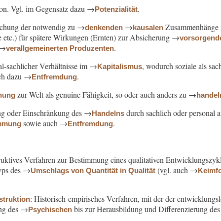
rson. Vgl. im Gegensatz dazu →
.
Potenzialität
ichung der notwendig zu →
→
Zusammenhänge zw
denkenden
kausalen
 etc.) für spätere Wirkungen (Ernten) zur Absicherung →
vorsorgend
 →
.
verallgemeinerten Produzenten
al-sachlicher Verhältnisse im →
, wodurch soziale als sac
Kapitalismus
uch dazu →
.
Entfremdung
zur Welt als genuine Fähigkeit, so oder auch anders zu →
ehung
handel
ung oder Einschränkung des →
durch sachlich oder personal
Handelns
sowie auch →
.
immung
Entfremdung
ruktives Verfahren zur Bestimmung eines qualitativen Entwicklungszykl
yps des →
(vgl. auch →
Umschlags von Quantität in Qualität
Keimf
: Historisch-empirisches Verfahren, mit der der entwicklung
struktion
ung des →
bis zur Herausbildung und Differenzierung de
Psychischen