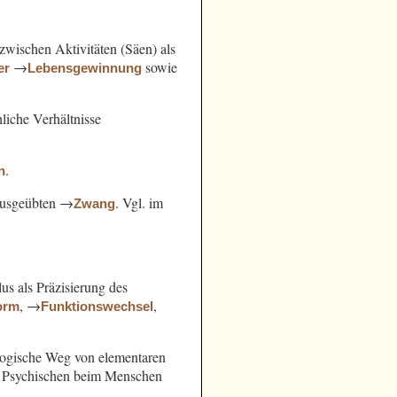
ischen Aktivitäten (Säen) als
→
sowie
er
Lebensgewinnung
hliche Verhältnisse
.
n
 ausgeübten →
. Vgl. im
Zwang
us als Präzisierung des
, →
,
orm
Funktionswechsel
slogische Weg von elementaren
s Psychischen beim Menschen