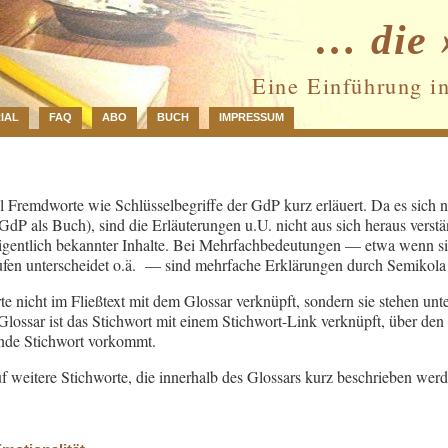
… die 
Eine Einführung i
IAL
FAQ
ABO
BUCH
IMPRESSUM
 Fremdworte wie Schlüsselbegriffe der GdP kurz erläuert. Da es sich 
 GdP als Buch), sind die Erläuterungen u.U. nicht aus sich heraus verstä
gentlich bekannter Inhalte. Bei Mehrfachbedeutungen — etwa wenn sic
ufen unterscheidet o.ä. — sind mehrfache Erklärungen durch Semikola 
te nicht im Fließtext mit dem Glossar verknüpft, sondern sie stehen unt
ossar ist das Stichwort mit einem Stichwort-Link verknüpft, über den 
ende Stichwort vorkommt.
f weitere Stichworte, die innerhalb des Glossars kurz beschrieben werd