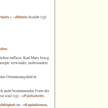
) →
bezieht (vgl.
rbeits-
Mittels
.
ifen
chen auffasst. Karl Marx bezog
nzepte verwendet, insbesondere
das Orientierungsfeld in
noch nicht bestimmenden Form der
öst wird (vgl. →
).
Fünfschritt
im →
,
sfähigkeit
Kapitalismus