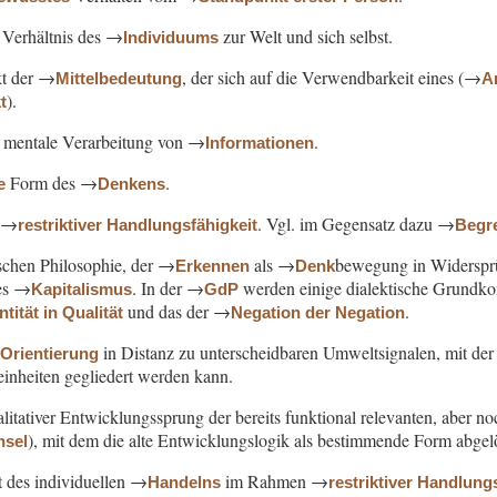
Verhältnis des →
zur Welt und sich selbst.
Individuums
kt der →
, der sich auf die Verwendbarkeit eines (→
Mittelbedeutung
A
).
t
, mentale Verarbeitung von →
.
Informationen
Form des →
.
e
Denkens
 →
. Vgl. im Gegensatz dazu →
restriktiver Handlungsfähigkeit
Begre
lschen Philosophie, der →
als →
bewegung in Widersprü
Erkennen
Denk
des →
. In der →
werden einige dialektische Grundko
Kapitalismus
GdP
und das der →
.
ität in Qualität
Negation der Negation
→
in Distanz zu unterscheidbaren Umweltsignalen, mit der 
Orientierung
einheiten gegliedert werden kann.
alitativer Entwicklungssprung der bereits funktional relevanten, aber 
), mit dem die alte Entwicklungslogik als bestimmende Form abgel
hsel
t des individuellen →
im Rahmen →
Handelns
restriktiver Handlung