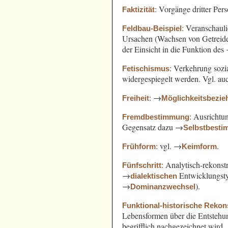
: Vorgänge dritter Pe
Faktizität
: Veranschaul
Feldbau-Beispiel
Ursachen (Wachsen von Getreide
der Einsicht in die Funktion des
: Verkehrung sozi
Fetischismus
widergespiegelt werden. Vgl. a
: →
Freiheit
Möglichkeitsbezi
: Ausricht
Fremdbestimmung
Gegensatz dazu →
Selbstbest
: vgl. →
.
Frühform
Keimform
: Analytisch-rekonst
Fünfschritt
→
Entwicklungst
dialektischen
→
).
Dominanzwechsel
Funktional-historische Rekon
Lebensformen über die Entsteh
begrifflich nachgezeichnet wird.