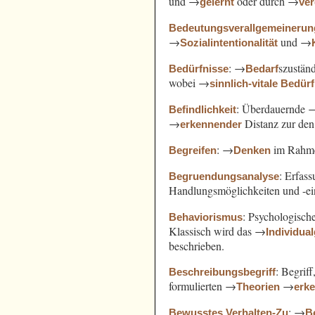
und →
oder durch →
gelernt
ve
Bedeutungsverallgemeinerun
→
und →
Sozialintentionalität
: →
szustän
Bedürfnisse
Bedarf
wobei →
sinnlich-vitale Bedür
: Überdauernde 
Befindlichkeit
→
Distanz zur de
erkennender
: →
im Rahm
Begreifen
Denken
: Erfas
Begruendungsanalyse
Handlungsmöglichkeiten und -e
: Psychologisch
Behaviorismus
Klassisch wird das →
Individua
beschrieben.
: Begrif
Beschreibungsbegriff
formulierten →
→
Theorien
erk
: →
Bewusstes Verhalten-Zu
B