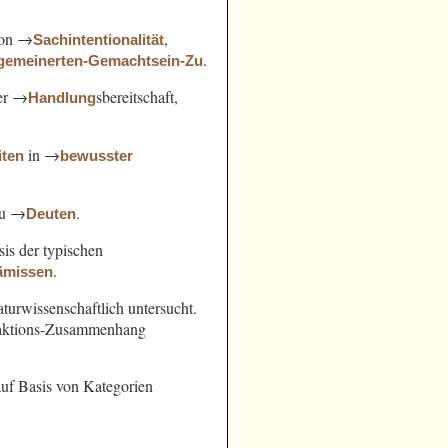
von →
,
Sachintentionalität
.
lgemeinerten-Gemachtsein-Zu
der →
sbereitschaft,
Handlung
in →
iten
bewusster
zu →
.
Deuten
sis der typischen
.
ämissen
turwissenschaftlich untersucht.
Reaktions-Zusammenhang
uf Basis von Kategorien