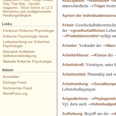
: →
→
Antizipation
Individuell
Stay That Way - Jacobin
unterschiedliche →
besit
Träger
magazine - Stock Sector
zu
12.3
Restriktive und verallgemeinerte
Apriori der Individualwissens
Handlungsfähigkeit
Links
: Gesellschaftstheoretisc
Arbeit
der →
Leben
gesellschaftlichen
Ferienuni Kritische Psychologie
→
verfügt u
Produktionsmittel
Kritische Psychologie Heute
Linksammlung zur Kritischen
: Verkäufer der →
Arbeiter
Ware
Psychologie
Netzwerk Kollektive
: →
der 
Arbeiterklasse
Klasse
Selbstverständigung
Website Kritische Psychologie
: Vermögen, unter 
Arbeitskraft
Admin
: Planmäßig und ve
Arbeitsmittel
Anmelden
Eintrags-Feed
: →
Arbeitsteilung
Sozialkoope
Kommentar-Feed
Lebensbedingungen.
WordPress.org
: →
Artgedächtnis
Phylogenet
Vgl. dazu auch →
Individualge
: Begriff aus der →
Aufhebung
d