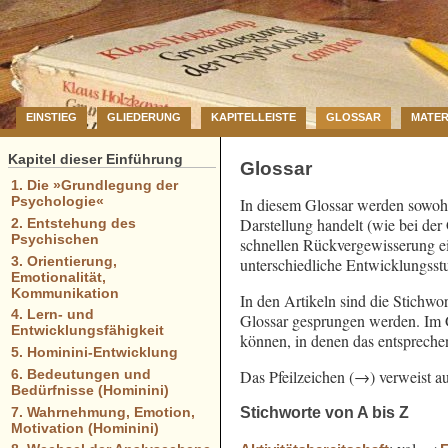
EINSTIEG
GLIEDERUNG
KAPITELLEISTE
GLOSSAR
MATER
Kapitel dieser Einführung
Glossar
1. Die »Grundlegung der
Psychologie«
In diesem Glossar werden sowohl
Darstellung handelt (wie bei der
2. Entstehung des
Psychischen
schnellen Rückvergewisserung ei
3. Orientierung,
unterschiedliche Entwicklungsst
Emotionalität,
Kommunikation
In den Artikeln sind die Stichwor
4. Lern- und
Glossar gesprungen werden. Im Gl
Entwicklungsfähigkeit
können, in denen das entsprech
5. Hominini-Entwicklung
Das Pfeilzeichen (→) verweist au
6. Bedeutungen und
Bedürfnisse (Hominini)
Stichworte von A bis Z
7. Wahrnehmung, Emotion,
Motivation (Hominini)