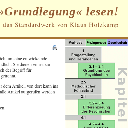
»Grundlegung« lesen!
n das Standardwerk von Klaus Holzkamp
Datenschutz und Cookies: Diese Website
nicht um eine entwickelnde
verwendet Cookies. Wenn du die Website
ndlich. Sie dienen »nur« zur
weiterhin nutzt, stimmst du der
h der Begriff für
Verwendung von Cookies zu.
getrennt.
Weitere Informationen, beispielsweise zur
er dem Artikel, von dort kann ins
Kontrolle von Cookies, findest du hier:
alle Artikel aufgerufen werden
Cookie-Richtlinie
en.