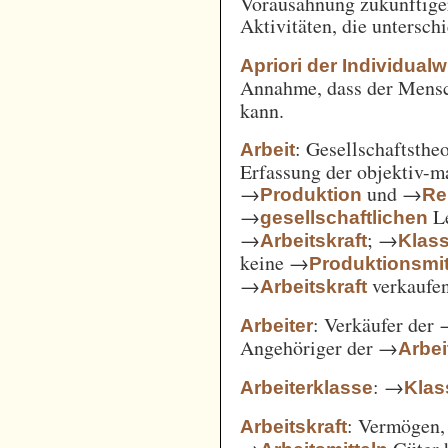
Vorausahnung zukünftiger
Aktivitäten, die untersc
Apriori der Individual
Annahme, dass der Mensc
kann.
: Gesellschaftsthe
Arbeit
Erfassung der objektiv-m
→
und →
Produktion
Re
→
Le
gesellschaftlichen
→
; →
Arbeitskraft
Klas
keine →
Produktionsmit
→
verkaufe
Arbeitskraft
: Verkäufer der
Arbeiter
Angehöriger der →
Arbei
: →
Arbeiterklasse
Klas
: Vermögen,
Arbeitskraft