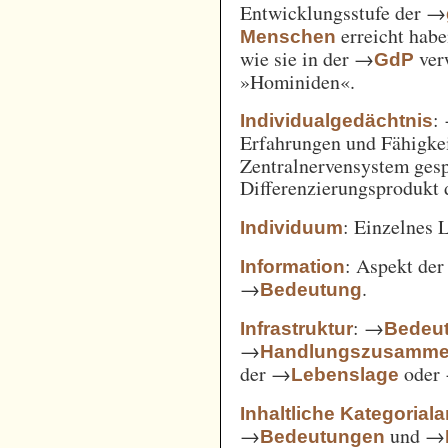
Entwicklungsstufe der →
erreicht habe
Menschen
wie sie in der →
verw
GdP
»Hominiden«.
:
Individualgedächtnis
Erfahrungen und Fähigke
Zentralnervensystem gesp
Differenzierungsprodukt
: Einzelnes 
Individuum
: Aspekt de
Information
→
.
Bedeutung
: →
Infrastruktur
Bedeut
→
Handlungszusamm
der →
oder
Lebenslage
Inhaltliche Kategorial
→
und →
Bedeutungen