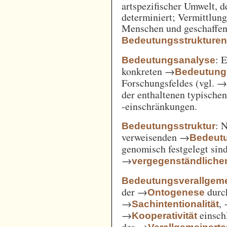
artspezifischer Umwelt, d
determiniert; Vermittlu
Menschen und geschaffen
Bedeutungsstrukture
: 
Bedeutungsanalyse
konkreten →
Bedeutung
Forschungsfeldes (vgl. 
der enthaltenen typische
-einschränkungen.
: 
Bedeutungsstruktur
verweisenden →
Bedeut
genomisch festgelegt si
→
vergegenständliche
Bedeutungsverallgem
der →
durc
Ontogenese
→
,
Sachintentionalität
→
einsch
Kooperativität
des →