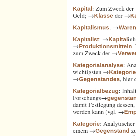
: Zum Zweck der
Kapital
Geld; →
der →
Klasse
Ka
: →
Kapitalismus
Ware
: →
inh
Kapitalist
Kapital
→
,
Produktionsmitteln
zum Zweck der →
Verwe
: An
Kategorialanalyse
wichtigsten →
Kategori
→
, hier
Gegenstandes
: Inha
Kategorialbezug
Forschungs→
gegensta
damit Festlegung dessen
werden kann (vgl. →
Emp
: Analytischer
Kategorie
einem →
zu
Gegenstand