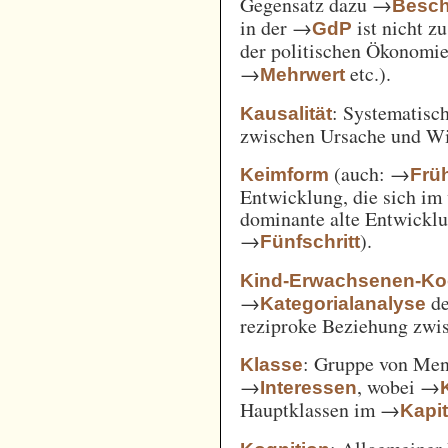
Gegensatz dazu →
Besch
in der →
ist nicht z
GdP
der politischen Ökonomi
→
etc.).
Mehrwert
: Systematisc
Kausalität
zwischen Ursache und W
(auch: →
Keimform
Frü
Entwicklung, die sich im 
dominante alte Entwicklun
→
).
Fünfschritt
Kind-Erwachsenen-Koo
→
d
Kategorialanalyse
reziproke Beziehung zwi
: Gruppe von Me
Klasse
→
, wobei →
Interessen
Hauptklassen im →
Kapi