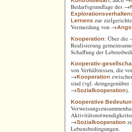
Kontrollbedarf
Bedarfsgrundlage des →
Explorationsverhalten
zur zielgerich
Lernens
Vermeidung von →
Angst
: Über die
Kooperation
Realisierung gemeinsam
Schaffung der Lebensbed
Kooperativ-gesellschaf
von Verhältnissen, die vo
→
zwische
Kooperation
sind (vgl. demgegenüber
→
).
Sozialkooperation
Kooperative Bedeutun
Verweisungszusammenha
Aktivitätsnotwendigkeite
→
z
Sozialkooperation
Lebensbedingungen.