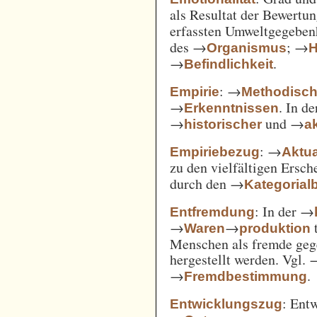
als Resultat der Bewertu
erfassten Umweltgegebe
des →
; →
Organismus
H
→
.
Befindlichkeit
: →
Empirie
Methodisc
→
. In d
Erkenntnissen
→
und →
historischer
ak
: →
Empiriebezug
Aktua
zu den vielfältigen Ersc
durch den →
Kategorial
: In der →
Entfremdung
→
→
t
Waren
produktion
Menschen als fremde gege
hergestellt werden. Vgl.
→
.
Fremdbestimmung
: Ent
Entwicklungszug