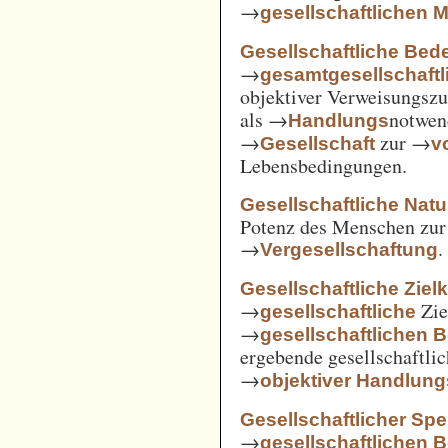
→
gesellschaftlichen
Gesellschaftliche Bed
→
gesamtgesellschaftl
objektiver Verweisungs
als →
notwen
Handlungs
→
zur →
Gesellschaft
v
Lebensbedingungen.
Gesellschaftliche Nat
Potenz des Menschen zur 
→
.
Vergesellschaftung
Gesellschaftliche Ziel
→
Zie
gesellschaftliche
→
gesellschaftlichen 
ergebende gesellschaftli
→
objektiver Handlu
Gesellschaftlicher Spe
→
gesellschaftlichen 