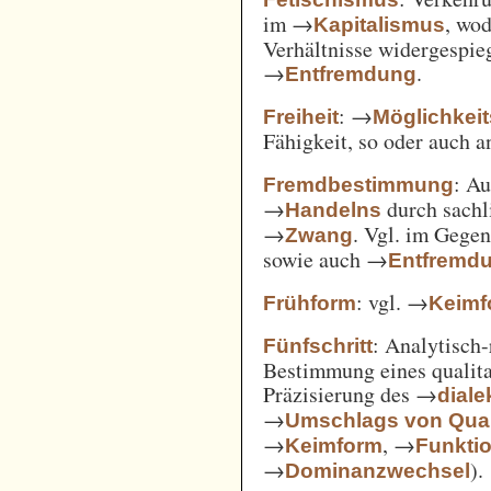
im →
, wod
Kapitalismus
Verhältnisse widergespie
→
.
Entfremdung
: →
Freiheit
Möglichkei
Fähigkeit, so oder auch 
: A
Fremdbestimmung
→
durch sachl
Handelns
→
. Vgl. im Gege
Zwang
sowie auch →
Entfremd
: vgl. →
Frühform
Keimf
: Analytisch-
Fünfschritt
Bestimmung eines qualita
Präzisierung des →
diale
→
Umschlags von Quant
→
, →
Keimform
Funkti
→
).
Dominanzwechsel