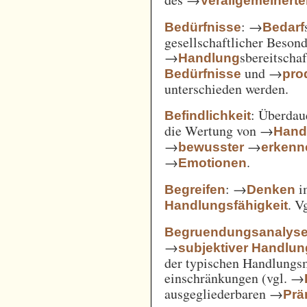
Verallgemeinert
: →
Bedürfnisse
Bedarf
gesellschaftlicher Beson
→
sbereitscha
Handlung
und →
Bedürfnisse
pro
unterschieden werden.
: Überda
Befindlichkeit
die Wertung von →
Hand
→
→
bewusster
erkenn
→
.
Emotionen
: →
i
Begreifen
Denken
. V
Handlungsfähigkeit
Begruendungsanalys
→
subjektiver Handlu
der typischen Handlungs
einschränkungen (vgl. →
ausgegliederbaren →
Prä