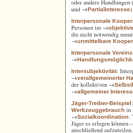
oder andere Handlungen 
und →
)
Partialinteresse
Interpersonale Kooper
Personen im →
objekti
die nicht notwendig unmi
→
unmittelbare Kooper
Interpersonale Verein
→
Handlungsmöglichke
: Inte
Intersubjektivität
→
verallgemeinerter H
der kollektiven →
Selbs
→
allgemeiner Interes
Jäger-Treiber-Beispiel
in 
Werkzeuggebrauch
→
:
Sozialkoordination
Jäger es erlegen können 
anschließend aufzuteilen.