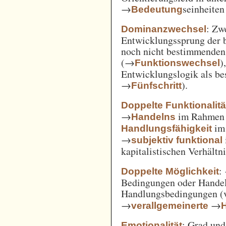
→
seinheiten
Bedeutung
: Zw
Dominanzwechsel
Entwicklungssprung der be
noch nicht bestimmenden
(→
)
Funktionswechsel
Entwicklungslogik als be
→
).
Fünfschritt
Doppelte Funktionalitä
→
im Rahme
Handelns
im
Handlungsfähigkeit
→
subjektiv funktional
kapitalistischen Verhält
:
Doppelte Möglichkeit
Bedingungen oder Handel
Handlungsbedingungen (
→
→
verallgemeinerte
: Grad un
Emotionalität