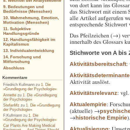
8. Wechsel der Analyseebene
von dort kann ins Glossa
9. Bedeutungen und
das Stichwort mit einem 
Bedürfnisse (Menschen)
alle Artikel aufgerufen w
10. Wahrnehmung, Emotion,
Motivation (Menschen)
entsprechende Stichwort
11. Subjektive
Handlungsgründe
Das Pfeilzeichen (→) verw
12. Handlungsfähigkeit im
innerhalb des Glossars k
Kapitalismus
13. Individualentwicklung
Stichworte von A bis 
14. Forschung und
Mitforschung
:
Aktivitätsbereitschaft
Abschluss
Aktivitätsdeterminante
Kommentare
Aktivität auslöst.
Friedrich Kullmann
zu
1. Die
»Grundlegung der Psychologie«
: vgl
Aktivitätsrelevanz
Annette
zu
1. Die »Grundlegung
der Psychologie«
: Forschu
Aktualempirie
StefanMz
zu
1. Die »Grundlegung
(aktuelle) →
der Psychologie«
psychisch
F.Kullmann
zu
1. Die
→
)
historische Empirie
»Grundlegung der Psychologie«
Car Plants Are Making Medical
: Umsetz
Aktualisierung
Equipment — And Things Should