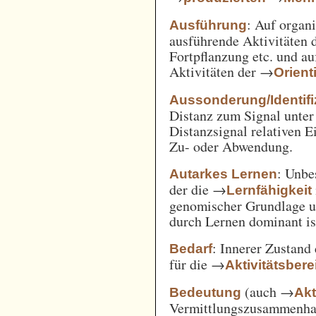
: Auf orga
Ausführung
ausführende Aktivitäten
Fortpflanzung etc. und a
Aktivitäten der →
Orient
Aussonderung/Identifi
Distanz zum Signal unter
Distanzsignal relativen 
Zu- oder Abwendung.
: Unbe
Autarkes Lernen
der die →
Lernfähigkeit
genomischer Grundlage u
durch Lernen dominant is
: Innerer Zustand
Bedarf
für die →
Aktivitätsbere
(auch →
Bedeutung
Akt
Vermittlungszusammenh