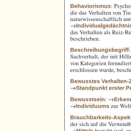
: Psycho
Behaviorismus
die das Verhalten von Ti
naturwissenschaftlich unt
→
Individualgedächtni
das Verhalten als Reiz-
beschrieben.
:
Beschreibungsbegriff
Sachverhalt, der mit Hil
von Kategorien formulie
erschlossen wurde, besch
Bewusstes Verhalten-
→
Standpunkt erster P
: →
Bewusstsein
Erken
→
zur Welt 
Individuums
Brauchbarkeits-Aspek
der sich auf die Verwend
→
bezieht (vgl. 
Mittels