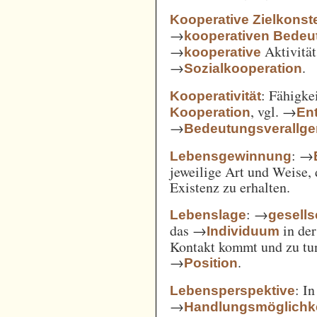
Kooperative Zielkonste
→
kooperativen Bedeu
→
Aktivität
kooperative
→
.
Sozialkooperation
: Fähigke
Kooperativität
, vgl. →
Kooperation
En
→
Bedeutungsverallg
: →
Lebensgewinnung
jeweilige Art und Weise, 
Existenz zu erhalten.
: →
Lebenslage
gesells
das →
in der
Individuum
Kontakt kommt und zu tun 
→
.
Position
: I
Lebensperspektive
→
Handlungsmöglichk