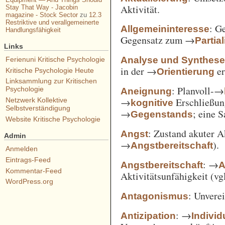
Aktivität.
Stay That Way - Jacobin
magazine - Stock Sector
zu
12.3
Restriktive und verallgemeinerte
: G
Allgemeininteresse
Handlungsfähigkeit
Gegensatz zum →
Partia
Links
Analyse und Synthes
Ferienuni Kritische Psychologie
in der →
er
Orientierung
Kritische Psychologie Heute
Linksammlung zur Kritischen
: Planvoll-→
Psychologie
Aneignung
→
Erschließun
Netzwerk Kollektive
kognitive
Selbstverständigung
→
; eine 
Gegenstands
Website Kritische Psychologie
: Zustand akuter A
Angst
Admin
→
).
Angstbereitschaft
Anmelden
Eintrags-Feed
: →
Angstbereitschaft
A
Kommentar-Feed
Aktivitätsunfähigkeit (vg
WordPress.org
: Unvere
Antagonismus
: →
Antizipation
Individ