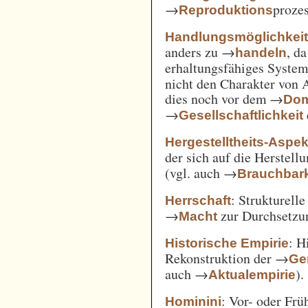
→
prozes
Reproduktions
Handlungsmöglichkei
anders zu →
, d
handeln
erhaltungsfähiges System
nicht den Charakter von 
dies noch vor dem →
Dom
→
Gesellschaftlichkeit
Hergestelltheits-Aspek
der sich auf die Herstell
(vgl. auch →
Brauchbark
: Strukturell
Herrschaft
→
zur Durchsetzu
Macht
: H
Historische Empirie
Rekonstruktion der →
Ge
auch →
).
Aktualempirie
: Vor- oder Frü
Hominini