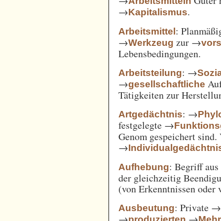
→
Güter 
Arbeitsmitteln
→
.
Kapitalismus
: Planmäßig
Arbeitsmittel
→
zur →
Werkzeug
vor
Lebensbedingungen.
: →
Arbeitsteilung
Sozi
→
Auf
gesellschaftliche
Tätigkeiten zur Herstell
: →
Artgedächtnis
Phyl
festgelegte →
Funktions
Genom gespeichert sind. 
→
Individualgedächtni
: Begriff au
Aufhebung
der gleichzeitig Beendi
(von Erkenntnissen oder 
: Private 
Ausbeutung
→
→
produzierten
Mehr