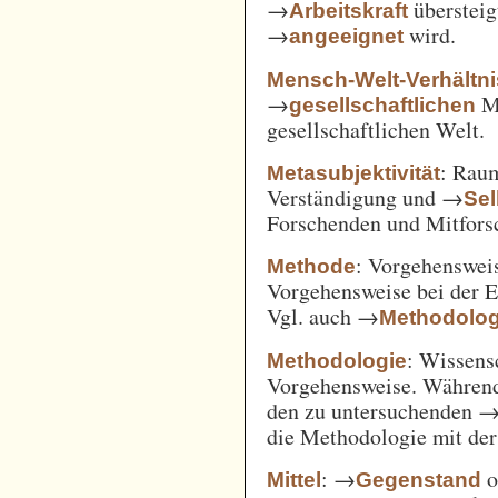
→
überstei
Arbeitskraft
→
wird.
angeeignet
Mensch-Welt-Verhältni
→
Me
gesellschaftlichen
gesellschaftlichen Welt.
: Ra
Metasubjektivität
Verständigung und →
Sel
Forschenden und Mitfors
: Vorgehenswei
Methode
Vorgehensweise bei der 
Vgl. auch →
Methodolog
: Wissens
Methodologie
Vorgehensweise. Während
den zu untersuchenden 
die Methodologie mit de
: →
o
Mittel
Gegenstand