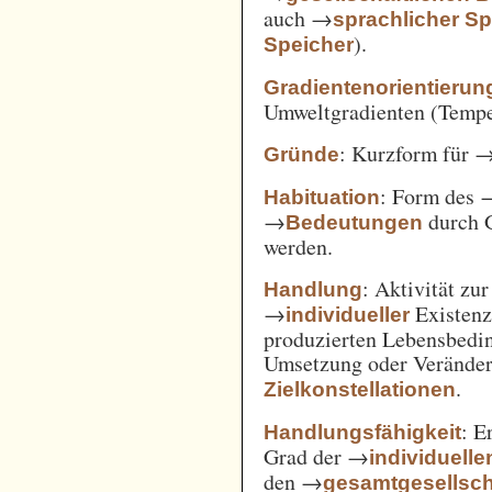
auch →
sprachlicher Sp
).
Speicher
Gradientenorientierun
Umweltgradienten (Temper
: Kurzform für 
Gründe
: Form des 
Habituation
→
durch 
Bedeutungen
werden.
: Aktivität zu
Handlung
→
Existenz
individueller
produzierten Lebensbedin
Umsetzung oder Verände
.
Zielkonstellationen
: E
Handlungsfähigkeit
Grad der →
individuelle
den →
gesamtgesellsch