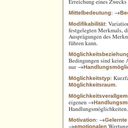
Erreichung eines Zwecks 
: →
Mittelbedeutung
Be
: Variatio
Modifikabilität
festgelegten Merkmals, d
Ausprägungen des Merkm
führen kann.
Möglichkeitsbeziehun
Bedingungen sind keine A
nur →
Handlungsmögli
: Kurz
Möglichkeitstyp
.
Möglichkeitsraum
Möglichkeitsverallge
eigenen →
Handlungsmö
Handlungsmöglichkeiten
: →
Motivation
Gelernte
→
Wertung 
emotionalen