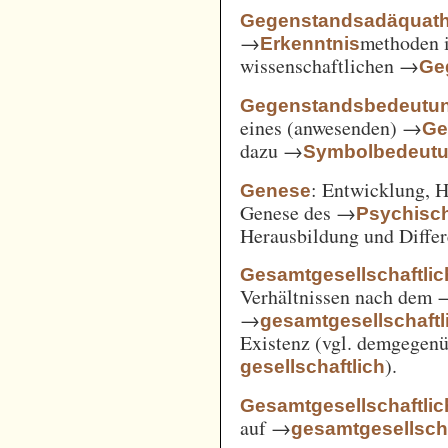
Gegenstandsadäquath
→
methoden i
Erkenntnis
wissenschaftlichen →
Ge
Gegenstandsbedeutu
eines (anwesenden) →
Ge
dazu →
Symbolbedeut
: Entwicklung, 
Genese
Genese des →
Psychisc
Herausbildung und Differ
Gesamtgesellschaftlic
Verhältnissen nach dem
→
gesamtgesellschaftli
Existenz (vgl. demgegen
).
gesellschaftlich
Gesamtgesellschaftlic
auf →
gesamtgesellscha