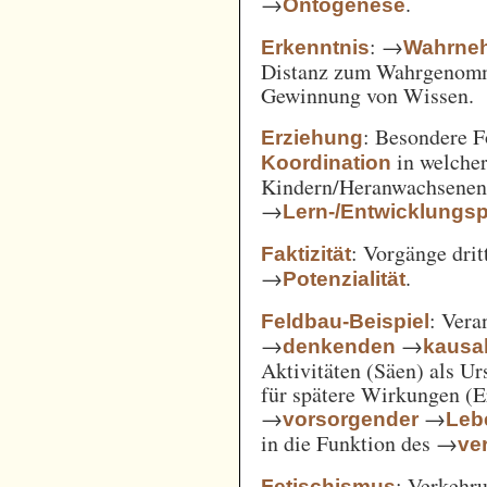
→
.
Ontogenese
: →
Erkenntnis
Wahrne
Distanz zum Wahrgenomm
Gewinnung von Wissen.
: Besondere 
Erziehung
in welcher
Koordination
Kindern/Heranwachsene
→
Lern-/Entwicklungs
: Vorgänge drit
Faktizität
→
.
Potenzialität
: Vera
Feldbau-Beispiel
→
→
denkenden
kausa
Aktivitäten (Säen) als U
für spätere Wirkungen (E
→
→
vorsorgender
Leb
in die Funktion des →
ve
: Verkehru
Fetischismus