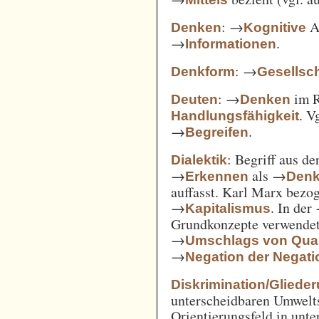
: →
Ak
Denken
Kognitive
→
.
Informationen
: →
Denkform
Gesellsch
: →
im 
Deuten
Denken
. V
Handlungsfähigkeit
→
.
Begreifen
: Begriff aus d
Dialektik
→
als →
Erkennen
Den
auffasst. Karl Marx bezo
→
. In der
Kapitalismus
Grundkonzepte verwendet
→
Umschlags von Quant
→
Negation der Negati
Diskrimination/Gliede
unterscheidbaren Umwelts
Orientierungsfeld in unte