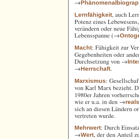
→
Phänomenalbiograp
, auch Ler
Lernfähigkeit
Potenz eines Lebewesens,
verändern oder neue Fähi
Lebensspanne (→
Ontog
: Fähigkeit zur Ve
Macht
Gegebenheiten oder ande
Durchsetzung von →
Int
→
.
Herrschaft
: Gesellschaf
Marxismus
von Karl Marx bezieht. 
1980er Jahren vorherrsch
wie er u.a. in den →
real
sich an diesen Ländern o
vertreten wurde.
: Durch Einsat
Mehrwert
→
, der den Anteil 
Wert