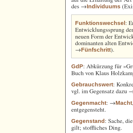
des →
(Exi
Individuums
: E
Funktionswechsel
Entwicklungssprung de
neuen Form der Entwick
dominanten alten Entwi
→
).
Fünfschritt
: Abkürzung für »Gr
GdP
Buch von Klaus Holzkamp,
: Konkre
Gebrauchswert
vgl. im Gegensatz dazu 
: →
Gegenmacht
Macht
entgegensteht.
: Sache, di
Gegenstand
gilt; stoffliches Ding.