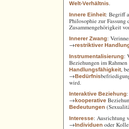
.
Welt-Verhältnis
: Begriff
Innere Einheit
Philosophie zur Fassung d
Zusammengehörigkeit von
: Verinne
Innerer Zwang
→
restriktiver Handlun
: 
Instrumentalisierung
Beziehungen im Rahmen
, b
Handlungsfähigkeit
→
befriedigun
Bedürfnis
wird.
Interaktive Beziehung
→
Beziehun
kooperative
(Sexualitä
Bedeutungen
: Ausrichtung
Interesse
→
oder Kolle
Individuen