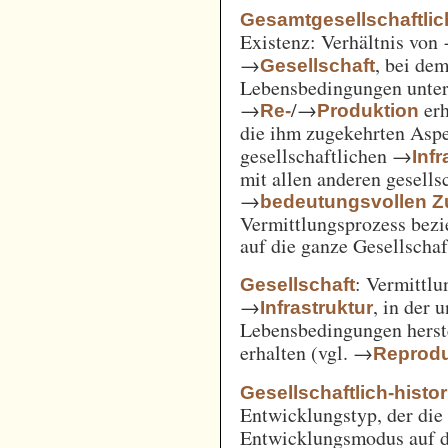
Gesamtgesellschaftlich
Existenz: Verhältnis von
→
, bei de
Gesellschaft
Lebensbedingungen unter 
→
/→
erh
Re-
Produktion
die ihm zugekehrten Aspe
gesellschaftlichen →
Inf
mit allen anderen gesell
→
bedeutungsvollen
Vermittlungsprozess bezi
auf die ganze Gesellschaf
: Vermittl
Gesellschaft
→
, in der 
Infrastruktur
Lebensbedingungen herst
erhalten (vgl. →
Reprodu
Gesellschaftlich-histo
Entwicklungstyp, der die
Entwicklungsmodus auf d