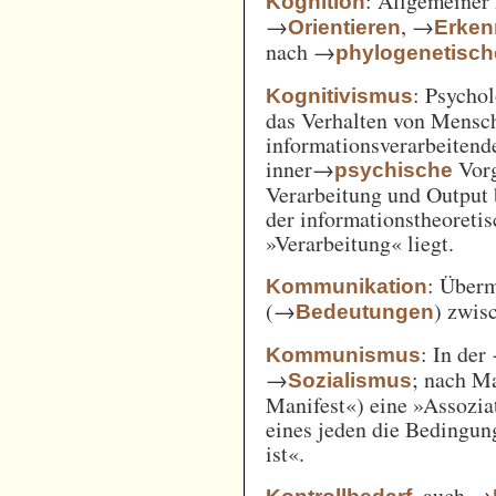
: Allgemeiner 
Kognition
→
, →
Orientieren
Erken
nach →
phylogenetisc
: Psycho
Kognitivismus
das Verhalten von Mensc
informationsverarbeitend
inner→
Vorg
psychische
Verarbeitung und Output 
der informationstheoreti
»Verarbeitung« liegt.
: Überm
Kommunikation
(→
) zwi
Bedeutungen
: In der
Kommunismus
→
; nach M
Sozialismus
Manifest«) eine »Assozia
eines jeden die Bedingung
ist«.
, auch →