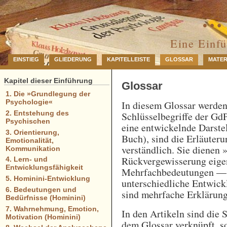
… 
Eine Einf
EINSTIEG
GLIEDERUNG
KAPITELLEISTE
GLOSSAR
MATER
Kapitel dieser Einführung
Glossar
1. Die »Grundlegung der
Psychologie«
In diesem Glossar werde
2. Entstehung des
Schlüsselbegriffe der GdP
Psychischen
eine entwickelnde Darstel
3. Orientierung,
Buch), sind die Erläuteru
Emotionalität,
verständlich. Sie dienen 
Kommunikation
Rückvergewisserung eigen
4. Lern- und
Entwicklungsfähigkeit
Mehrfachbedeutungen — e
5. Hominini-Entwicklung
unterschiedliche Entwick
6. Bedeutungen und
sind mehrfache Erklärung
Bedürfnisse (Hominini)
7. Wahrnehmung, Emotion,
In den Artikeln sind die 
Motivation (Hominini)
dem Glossar verknüpft, so