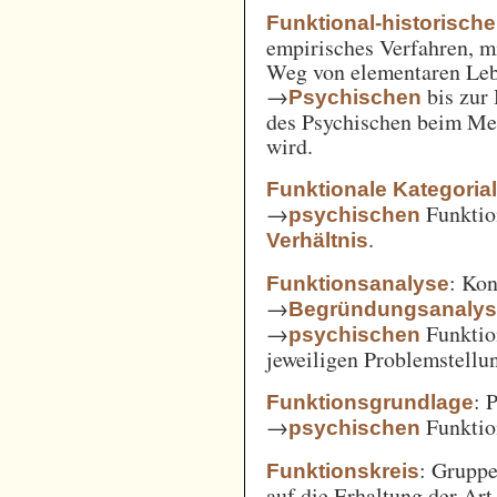
Funktional-historisch
empirisches Verfahren, m
Weg von elementaren Leb
→
bis zur
Psychischen
des Psychischen beim Men
wird.
Funktionale Kategoria
→
Funkti
psychischen
.
Verhältnis
: Kon
Funktionsanalyse
→
Begründungsanaly
→
Funktio
psychischen
jeweiligen Problemstellu
: 
Funktionsgrundlage
→
Funktio
psychischen
: Gruppe
Funktionskreis
auf die Erhaltung der Art