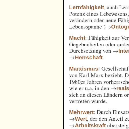
, auch Ler
Lernfähigkeit
Potenz eines Lebewesens,
verändern oder neue Fähi
Lebensspanne (→
Ontog
: Fähigkeit zur Ve
Macht
Gegebenheiten oder ande
Durchsetzung von →
Int
→
.
Herrschaft
: Gesellschaf
Marxismus
von Karl Marx bezieht. 
1980er Jahren vorherrsch
wie er u.a. in den →
real
sich an diesen Ländern o
vertreten wurde.
: Durch Einsat
Mehrwert
→
, der den Anteil 
Wert
→
überstei
Arbeitskraft