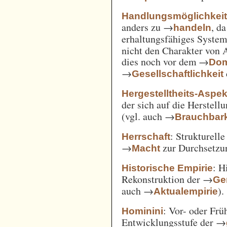
Handlungsmöglichkei
anders zu →
, d
handeln
erhaltungsfähiges System
nicht den Charakter von 
dies noch vor dem →
Dom
→
Gesellschaftlichkeit
Hergestelltheits-Aspek
der sich auf die Herstell
(vgl. auch →
Brauchbark
: Strukturell
Herrschaft
→
zur Durchsetzu
Macht
: H
Historische Empirie
Rekonstruktion der →
Ge
auch →
).
Aktualempirie
: Vor- oder Frü
Hominini
Entwicklungsstufe der →