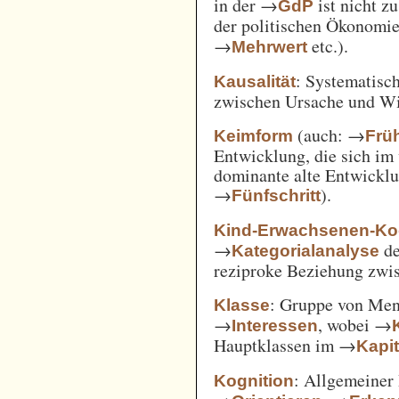
in der →
ist nicht z
GdP
der politischen Ökonomi
→
etc.).
Mehrwert
: Systematisc
Kausalität
zwischen Ursache und W
(auch: →
Keimform
Frü
Entwicklung, die sich im 
dominante alte Entwicklun
→
).
Fünfschritt
Kind-Erwachsenen-Koo
→
d
Kategorialanalyse
reziproke Beziehung zwi
: Gruppe von Me
Klasse
→
, wobei →
Interessen
Hauptklassen im →
Kapi
: Allgemeiner 
Kognition