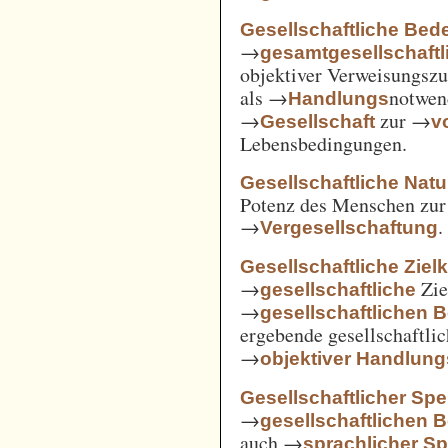
Gesellschaftliche Bed
→
gesamtgesellschaftl
objektiver Verweisungs
als →
notwen
Handlungs
→
zur →
Gesellschaft
v
Lebensbedingungen.
Gesellschaftliche Nat
Potenz des Menschen zur 
→
.
Vergesellschaftung
Gesellschaftliche Ziel
→
Zie
gesellschaftliche
→
gesellschaftlichen 
ergebende gesellschaftli
→
objektiver Handlu
Gesellschaftlicher Spe
→
gesellschaftlichen 
auch →
sprachlicher Sp