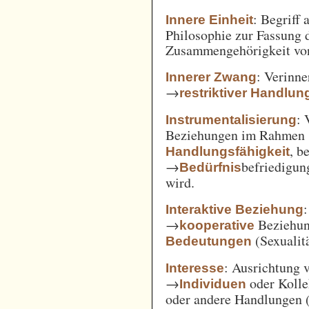
: Begriff
Innere Einheit
Philosophie zur Fassung d
Zusammengehörigkeit von
: Verinne
Innerer Zwang
→
restriktiver Handlun
: 
Instrumentalisierung
Beziehungen im Rahmen
, b
Handlungsfähigkeit
→
befriedigun
Bedürfnis
wird.
Interaktive Beziehung
→
Beziehun
kooperative
(Sexualitä
Bedeutungen
: Ausrichtung
Interesse
→
oder Kolle
Individuen
oder andere Handlungen 