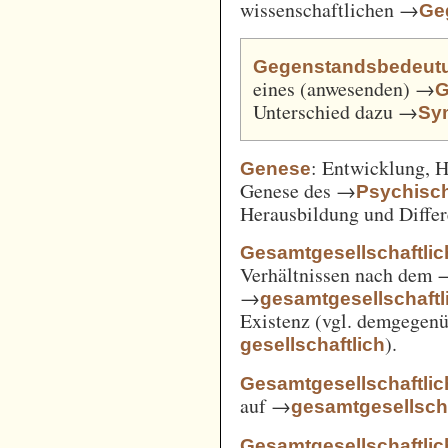
wissenschaftlichen →
Ge
Gegenstandsbedeut
eines (anwesenden) →
G
Unterschied dazu →
Sy
: Entwicklung, 
Genese
Genese des →
Psychisc
Herausbildung und Differ
Gesamtgesellschaftlic
Verhältnissen nach dem
→
gesamtgesellschaftli
Existenz (vgl. demgegen
).
gesellschaftlich
Gesamtgesellschaftlic
auf →
gesamtgesellscha
Gesamtgesellschaftlich