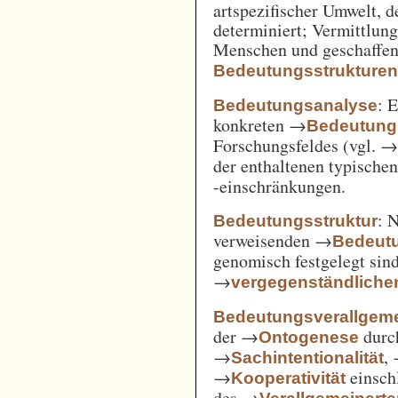
artspezifischer Umwelt, d
determiniert; Vermittlu
Menschen und geschaffen
Bedeutungsstrukture
: 
Bedeutungsanalyse
konkreten →
Bedeutung
Forschungsfeldes (vgl. 
der enthaltenen typische
-einschränkungen.
: 
Bedeutungsstruktur
verweisenden →
Bedeut
genomisch festgelegt si
→
vergegenständliche
Bedeutungsverallgem
der →
durc
Ontogenese
→
,
Sachintentionalität
→
einsch
Kooperativität
des →