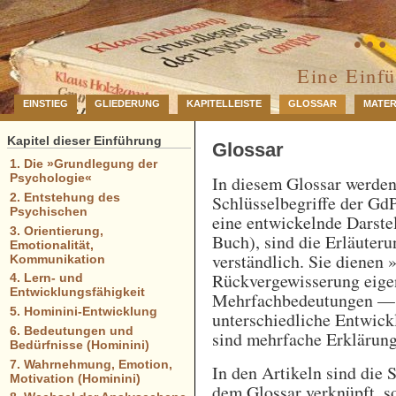
… 
Eine Einf
EINSTIEG
GLIEDERUNG
KAPITELLEISTE
GLOSSAR
MATER
Kapitel dieser Einführung
Glossar
1. Die »Grundlegung der
Psychologie«
In diesem Glossar werde
2. Entstehung des
Schlüsselbegriffe der GdP
Psychischen
eine entwickelnde Darstel
3. Orientierung,
Buch), sind die Erläuteru
Emotionalität,
verständlich. Sie dienen 
Kommunikation
Rückvergewisserung eigen
4. Lern- und
Entwicklungsfähigkeit
Mehrfachbedeutungen — e
5. Hominini-Entwicklung
unterschiedliche Entwick
6. Bedeutungen und
sind mehrfache Erklärung
Bedürfnisse (Hominini)
7. Wahrnehmung, Emotion,
In den Artikeln sind die 
Motivation (Hominini)
dem Glossar verknüpft, so