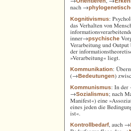
→
, →
Orientieren
Erken
nach →
phylogenetisc
: Psycho
Kognitivismus
das Verhalten von Mensc
informationsverarbeitend
inner→
Vorg
psychische
Verarbeitung und Output 
der informationstheoreti
»Verarbeitung« liegt.
: Überm
Kommunikation
(→
) zwi
Bedeutungen
: In der
Kommunismus
→
; nach M
Sozialismus
Manifest«) eine »Assozia
eines jeden die Bedingung
ist«.
, auch →
Kontrollbedarf