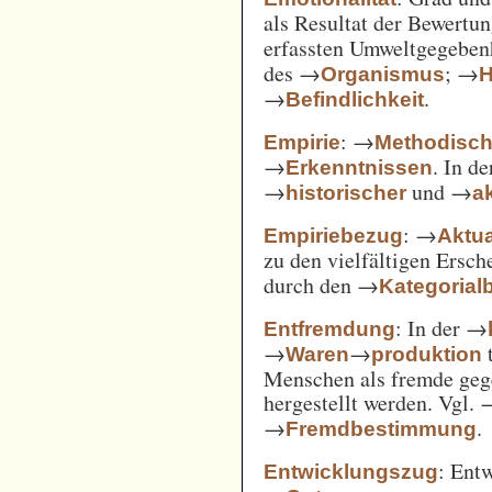
als Resultat der Bewertu
erfassten Umweltgegebe
des →
; →
Organismus
H
→
.
Befindlichkeit
: →
Empirie
Methodisc
→
. In d
Erkenntnissen
→
und →
historischer
ak
: →
Empiriebezug
Aktua
zu den vielfältigen Ersc
durch den →
Kategorial
: In der →
Entfremdung
→
→
t
Waren
produktion
Menschen als fremde gege
hergestellt werden. Vgl.
→
.
Fremdbestimmung
: Ent
Entwicklungszug