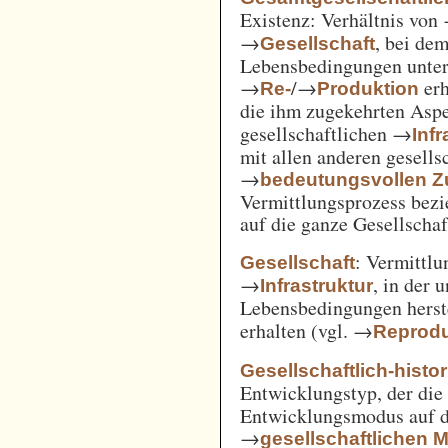
Existenz: Verhältnis von
→
, bei de
Gesellschaft
Lebensbedingungen unter 
→
/→
erh
Re-
Produktion
die ihm zugekehrten Aspe
gesellschaftlichen →
Inf
mit allen anderen gesell
→
bedeutungsvollen
Vermittlungsprozess bezi
auf die ganze Gesellschaf
: Vermittl
Gesellschaft
→
, in der 
Infrastruktur
Lebensbedingungen herst
erhalten (vgl. →
Reprodu
Gesellschaftlich-histo
Entwicklungstyp, der die
Entwicklungsmodus auf d
→
gesellschaftlichen