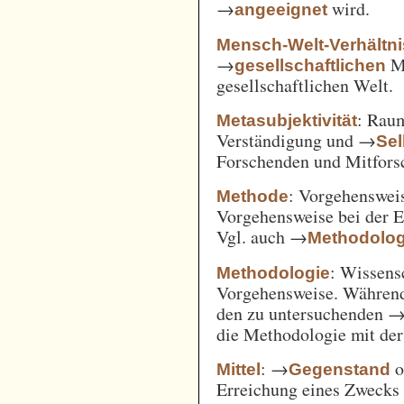
→
wird.
angeeignet
Mensch-Welt-Verhältni
→
Me
gesellschaftlichen
gesellschaftlichen Welt.
: Ra
Metasubjektivität
Verständigung und →
Sel
Forschenden und Mitfors
: Vorgehenswei
Methode
Vorgehensweise bei der 
Vgl. auch →
Methodolog
: Wissens
Methodologie
Vorgehensweise. Während
den zu untersuchenden 
die Methodologie mit de
: →
o
Mittel
Gegenstand
Erreichung eines Zwecks 