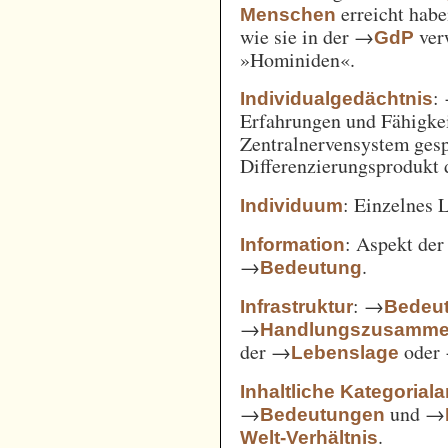
erreicht habe
Menschen
wie sie in der →
verw
GdP
»Hominiden«.
:
Individualgedächtnis
Erfahrungen und Fähigke
Zentralnervensystem gesp
Differenzierungsprodukt
: Einzelnes 
Individuum
: Aspekt de
Information
→
.
Bedeutung
: →
Infrastruktur
Bedeut
→
Handlungszusamm
der →
oder
Lebenslage
Inhaltliche Kategorial
→
und →
Bedeutungen
.
Welt-Verhältnis