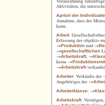
Vorausahnung zukünftiger
Aktivitäten, die untersc
Apriori der Individual
Annahme, dass der Mensc
kann.
: Gesellschaftsthe
Arbeit
Erfassung der objektiv-m
→
und →
Produktion
Re
→
Le
gesellschaftlichen
→
; →
Arbeitskraft
Klas
keine →
Produktionsmit
→
verkaufe
Arbeitskraft
: Verkäufer der
Arbeiter
Angehöriger der →
Arbei
: →
Arbeiterklasse
Klas
: Vermögen,
Arbeitskraft