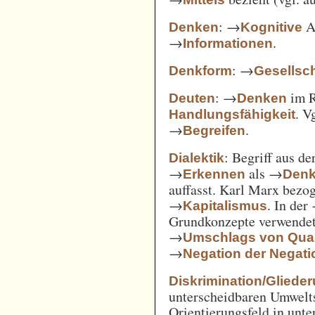
: →
Ak
Denken
Kognitive
→
.
Informationen
: →
Denkform
Gesellsch
: →
im 
Deuten
Denken
. V
Handlungsfähigkeit
→
.
Begreifen
: Begriff aus d
Dialektik
→
als →
Erkennen
Den
auffasst. Karl Marx bezo
→
. In der
Kapitalismus
Grundkonzepte verwendet
→
Umschlags von Quant
→
Negation der Negati
Diskrimination/Gliede
unterscheidbaren Umwelts
Orientierungsfeld in unte