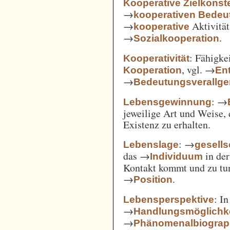
Kooperative Zielkonste
→
kooperativen Bedeu
→
Aktivität
kooperative
→
.
Sozialkooperation
: Fähigke
Kooperativität
, vgl. →
Kooperation
En
→
Bedeutungsverallg
: →
Lebensgewinnung
jeweilige Art und Weise, 
Existenz zu erhalten.
: →
Lebenslage
gesells
das →
in der
Individuum
Kontakt kommt und zu tun 
→
.
Position
: I
Lebensperspektive
→
Handlungsmöglichk
→
Phänomenalbiograp