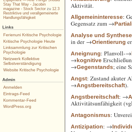
Aktivität.
Stay That Way - Jacobin
magazine - Stock Sector
zu
12.3
Restriktive und verallgemeinerte
: G
Allgemeininteresse
Handlungsfähigkeit
Gegensatz zum →
Partia
Links
Analyse und Synthes
Ferienuni Kritische Psychologie
in der →
er
Orientierung
Kritische Psychologie Heute
Linksammlung zur Kritischen
: Planvoll-→
Psychologie
Aneignung
→
Erschließun
Netzwerk Kollektive
kognitive
Selbstverständigung
→
; eine 
Gegenstands
Website Kritische Psychologie
: Zustand akuter A
Angst
Admin
→
).
Angstbereitschaft
Anmelden
Eintrags-Feed
: →
Angstbereitschaft
A
Kommentar-Feed
Aktivitätsunfähigkeit (vg
WordPress.org
: Unvere
Antagonismus
: →
Antizipation
Individ