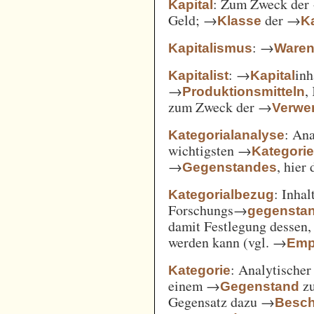
: Zum Zweck der
Kapital
Geld; →
der →
Klasse
Ka
: →
Kapitalismus
Ware
: →
inh
Kapitalist
Kapital
→
,
Produktionsmitteln
zum Zweck der →
Verwe
: An
Kategorialanalyse
wichtigsten →
Kategori
→
, hier
Gegenstandes
: Inha
Kategorialbezug
Forschungs→
gegensta
damit Festlegung dessen
werden kann (vgl. →
Emp
: Analytischer
Kategorie
einem →
zu
Gegenstand
Gegensatz dazu →
Besch