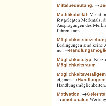
: →
Mittelbedeutung
Be
: Variatio
Modifikabilität
festgelegten Merkmals, d
Ausprägungen des Merkm
führen kann.
Möglichkeitsbeziehun
Bedingungen sind keine A
nur →
Handlungsmögli
: Kurz
Möglichkeitstyp
.
Möglichkeitsraum
Möglichkeitsverallge
eigenen →
Handlungsmö
Handlungsmöglichkeiten
: →
Motivation
Gelernte
→
Wertung 
emotionalen