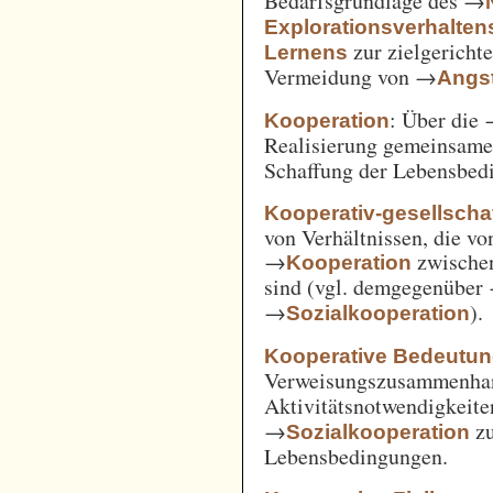
Bedarfsgrundlage des →
Explorationsverhalten
zur zielgerich
Lernens
Vermeidung von →
Angst
: Über die
Kooperation
Realisierung gemeinsam
Schaffung der Lebensbed
Kooperativ-gesellschaf
von Verhältnissen, die vo
→
zwische
Kooperation
sind (vgl. demgegenüber
→
).
Sozialkooperation
Kooperative Bedeutun
Verweisungszusammenha
Aktivitätsnotwendigkeite
→
z
Sozialkooperation
Lebensbedingungen.