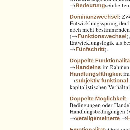
→
seinheiten
Bedeutung
: Zw
Dominanzwechsel
Entwicklungssprung der be
noch nicht bestimmenden
(→
)
Funktionswechsel
Entwicklungslogik als be
→
).
Fünfschritt
Doppelte Funktionalitä
→
im Rahme
Handelns
im
Handlungsfähigkeit
→
subjektiv funktional
kapitalistischen Verhält
:
Doppelte Möglichkeit
Bedingungen oder Handel
Handlungsbedingungen (
→
→
verallgemeinerte
: Grad un
Emotionalität