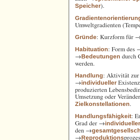
).
Speicher
Gradientenorientierun
Umweltgradienten (Temper
: Kurzform für 
Gründe
: Form des 
Habituation
→
durch 
Bedeutungen
werden.
: Aktivität zu
Handlung
→
Existenz
individueller
produzierten Lebensbedin
Umsetzung oder Verände
.
Zielkonstellationen
: E
Handlungsfähigkeit
Grad der →
individuelle
den →
gesamtgesellsch
→
prozes
Reproduktions