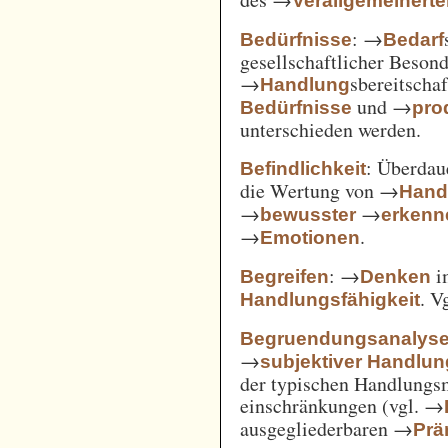
Verallgemeinert
: →
Bedürfnisse
Bedarf
gesellschaftlicher Beson
→
sbereitscha
Handlung
und →
Bedürfnisse
pro
unterschieden werden.
: Überda
Befindlichkeit
die Wertung von →
Hand
→
→
bewusster
erkenn
→
.
Emotionen
: →
i
Begreifen
Denken
. V
Handlungsfähigkeit
Begruendungsanalys
→
subjektiver Handlu
der typischen Handlungs
einschränkungen (vgl. →
ausgegliederbaren →
Prä