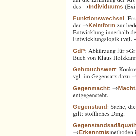
des →
(Exi
Individuums
: Er
Funktionswechsel
der →
zur bed
Keimform
Entwicklung innerhalb de
Entwicklungslogik (vgl.
: Abkürzung für »Gr
GdP
Buch von Klaus Holzkamp,
: Konkre
Gebrauchswert
vgl. im Gegensatz dazu 
: →
Gegenmacht
Macht
entgegensteht.
: Sache, di
Gegenstand
gilt; stoffliches Ding.
Gegenstandsadäquath
→
methoden i
Erkenntnis