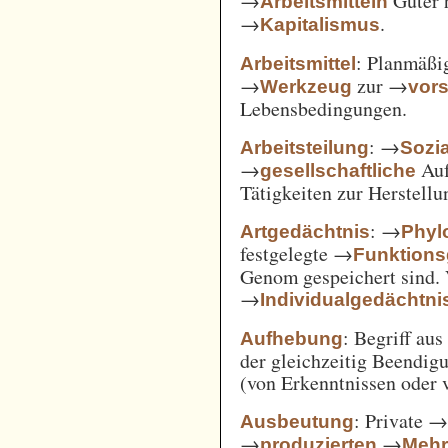
→
Güter 
Arbeitsmitteln
→
.
Kapitalismus
: Planmäßig
Arbeitsmittel
→
zur →
Werkzeug
vor
Lebensbedingungen.
: →
Arbeitsteilung
Sozi
→
Auf
gesellschaftliche
Tätigkeiten zur Herstell
: →
Artgedächtnis
Phyl
festgelegte →
Funktions
Genom gespeichert sind. 
→
Individualgedächtni
: Begriff au
Aufhebung
der gleichzeitig Beendi
(von Erkenntnissen oder 
: Private 
Ausbeutung
→
→
produzierten
Mehr