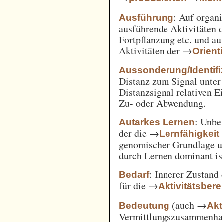
: Auf orga
Ausführung
ausführende Aktivitäten
Fortpflanzung etc. und a
Aktivitäten der →
Orient
Aussonderung/Identifi
Distanz zum Signal unter
Distanzsignal relativen 
Zu- oder Abwendung.
: Unbe
Autarkes Lernen
der die →
Lernfähigkeit
genomischer Grundlage u
durch Lernen dominant is
: Innerer Zustand
Bedarf
für die →
Aktivitätsbere
(auch →
Bedeutung
Akt
Vermittlungszusammenh