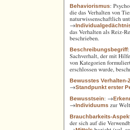
: Psycho
Behaviorismus
die das Verhalten von Ti
naturwissenschaftlich unt
→
Individualgedächtni
das Verhalten als Reiz-
beschrieben.
:
Beschreibungsbegriff
Sachverhalt, der mit Hil
von Kategorien formulie
erschlossen wurde, besch
Bewusstes Verhalten-
→
Standpunkt erster P
: →
Bewusstsein
Erken
→
zur Welt 
Individuums
Brauchbarkeits-Aspek
der sich auf die Verwend
→
bezieht (vgl. 
Mittels