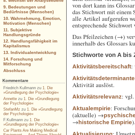
8. Wechsel der Analyseebene
von dort kann ins Glossa
9. Bedeutungen und
das Stichwort mit einem 
Bedürfnisse (Menschen)
alle Artikel aufgerufen w
10. Wahrnehmung, Emotion,
Motivation (Menschen)
entsprechende Stichwort
11. Subjektive
Handlungsgründe
Das Pfeilzeichen (→) verw
12. Handlungsfähigkeit im
innerhalb des Glossars k
Kapitalismus
13. Individualentwicklung
Stichworte von A bis 
14. Forschung und
Mitforschung
:
Aktivitätsbereitschaft
Abschluss
Aktivitätsdeterminante
Kommentare
Aktivität auslöst.
Friedrich Kullmann
zu
1. Die
»Grundlegung der Psychologie«
: vgl
Aktivitätsrelevanz
Annette
zu
1. Die »Grundlegung
der Psychologie«
: Forschu
Aktualempirie
StefanMz
zu
1. Die »Grundlegung
(aktuelle) →
der Psychologie«
psychisch
F.Kullmann
zu
1. Die
→
)
historische Empirie
»Grundlegung der Psychologie«
Car Plants Are Making Medical
: Umsetz
Aktualisierung
Equipment — And Things Should