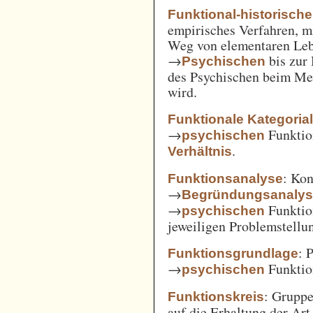
Funktional-historisch
empirisches Verfahren, m
Weg von elementaren Leb
→
bis zur
Psychischen
des Psychischen beim Men
wird.
Funktionale Kategoria
→
Funkti
psychischen
.
Verhältnis
: Kon
Funktionsanalyse
→
Begründungsanaly
→
Funktio
psychischen
jeweiligen Problemstellu
: 
Funktionsgrundlage
→
Funktio
psychischen
: Gruppe
Funktionskreis
auf die Erhaltung der Art