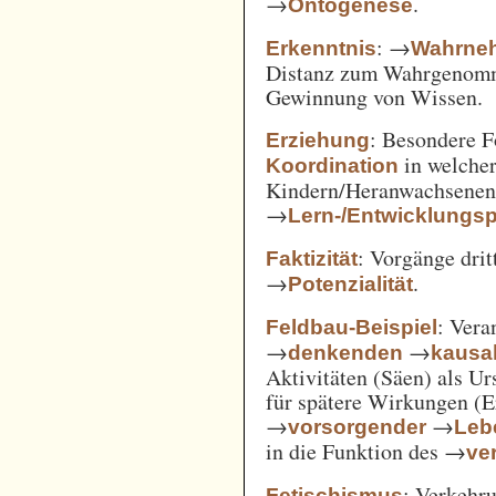
→
.
Ontogenese
: →
Erkenntnis
Wahrne
Distanz zum Wahrgenomm
Gewinnung von Wissen.
: Besondere 
Erziehung
in welcher
Koordination
Kindern/Heranwachsene
→
Lern-/Entwicklungs
: Vorgänge drit
Faktizität
→
.
Potenzialität
: Vera
Feldbau-Beispiel
→
→
denkenden
kausa
Aktivitäten (Säen) als U
für spätere Wirkungen (E
→
→
vorsorgender
Leb
in die Funktion des →
ve
: Verkehru
Fetischismus