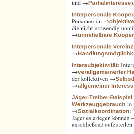
und →
)
Partialinteresse
Interpersonale Kooper
Personen im →
objekti
die nicht notwendig unmi
→
unmittelbare Kooper
Interpersonale Verein
→
Handlungsmöglichke
: Inte
Intersubjektivität
→
verallgemeinerter H
der kollektiven →
Selbs
→
allgemeiner Interes
Jäger-Treiber-Beispiel
in 
Werkzeuggebrauch
→
:
Sozialkoordination
Jäger es erlegen können 
anschließend aufzuteilen.