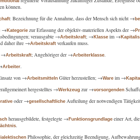
regulierte Vorausahnung zukünftiger Zustände, Ereignisse od
emotional
zen können.
: Bezeichnung für die Annahme, dass der Mensch sich nicht →
chaft
b
he →
zur Erfassung der objektiv-materiellen Aspekts der →
Kategorie
Pr
sbedingungen; verausgabte →
; →
im →
Arbeitskraft
Klasse
Kapitali
nd daher ihre →
verkaufen muss.
Arbeitskraft
→
; Angehöriger der →
.
Arbeitskraft
Arbeiterklasse
→
.
Arbeiter
Einsatz von →
Güter herzustellen; →
im →
Arbeitsmitteln
Ware
Kapit
rallgemeinert hergestelltes →
zur →
Schaff
Werkzeug
vorsorgenden
oder →
Aufteilung der notwendigen Tätigkeit
rative
gesellschaftliche
herausgebildete, festgelegte →
einer Art, di
isch
Funktionsgrundlage
.
dächtnis
Philosophie, der gleichzeitig Beendigung, Aufbewahrun
ialektischen