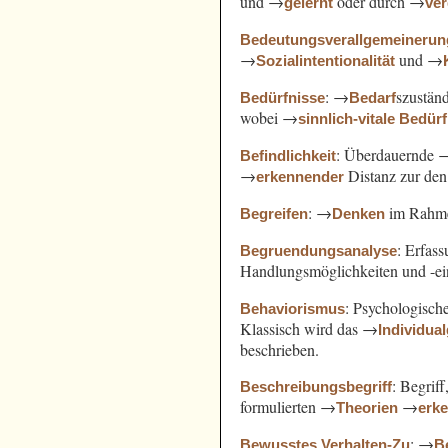
und →
oder durch →
gelernt
ve
Bedeutungsverallgemeinerun
→
und →
Sozialintentionalität
: →
szustän
Bedürfnisse
Bedarf
wobei →
sinnlich-vitale Bedür
: Überdauernde 
Befindlichkeit
→
Distanz zur de
erkennender
: →
im Rahm
Begreifen
Denken
: Erfas
Begruendungsanalyse
Handlungsmöglichkeiten und -e
: Psychologisch
Behaviorismus
Klassisch wird das →
Individua
beschrieben.
: Begrif
Beschreibungsbegriff
formulierten →
→
Theorien
erk
: →
Bewusstes Verhalten-Zu
B