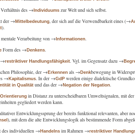
Verhältnis des →
zur Welt und sich selbst.
Individuums
kt der →
, der sich auf die Verwendbarkeit eines (→
Mittelbedeutung
A
).
t
, mentale Verarbeitung von →
.
Informationen
Form des →
.
e
Denkens
 →
. Vgl. im Gegensatz dazu →
restriktiver Handlungsfähigkeit
Begre
lschen Philosophie, der →
als →
bewegung in Widersprü
Erkennen
Denk
des →
. In der →
werden einige dialektische Grundko
Kapitalismus
GdP
und das der →
.
ität in Qualität
Negation der Negation
→
in Distanz zu unterscheidbaren Umweltsignalen, mit der 
Orientierung
einheiten gegliedert werden kann.
alitativer Entwicklungssprung der bereits funktional relevanten, aber 
), mit dem die alte Entwicklungslogik als bestimmende Form abgel
hsel
t des individuellen →
im Rahmen →
Handelns
restriktiver Handlung