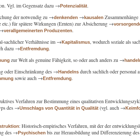
rson. Vgl. im Gegensatz dazu →
.
Potenzialität
ichung der notwendig zu →
→
Zusammenhänge zw
denkenden
kausalen
 etc.) für spätere Wirkungen (Ernten) zur Absicherung →
vorsorgend
 →
.
verallgemeinerten Produzenten
al-sachlicher Verhältnisse im →
, wodurch soziale als sac
Kapitalismus
uch dazu →
.
Entfremdung
zur Welt als genuine Fähigkeit, so oder auch anders zu →
ehung
handel
ung oder Einschränkung des →
durch sachlich oder personal
Handelns
sowie auch →
.
immung
Entfremdung
ruktives Verfahren zur Bestimmung eines qualitativen Entwicklungszykl
yps des →
(vgl. auch →
Umschlags von Quantität in Qualität
Keimf
: Historisch-empirisches Verfahren, mit der der entwicklung
struktion
ung des →
bis zur Herausbildung und Differenzierung de
Psychischen