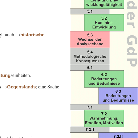
gl. auch →
historische
seinheiten.
tung
s →
; eine Sache
Gegenstands