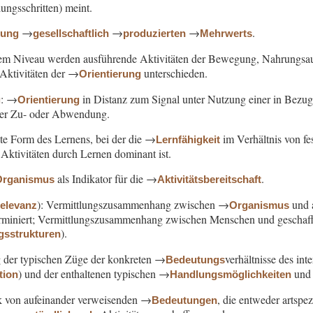
ungsschritten) meint.
→
→
→
.
nung
gesellschaftlich
produzierten
Mehrwerts
em Niveau werden ausführende Aktivitäten der Bewegung, Nahrungsau
Aktivitäten der →
unterschieden.
Orientierung
: →
in Distanz zum Signal unter Nutzung einer in Bezug 
g
Orientierung
er Zu- oder Abwendung.
te Form des Lernens, bei der die →
im Verhältnis von fe
Lernfähigkeit
ktivitäten durch Lernen dominant ist.
als Indikator für die →
.
Organismus
Aktivitätsbereitschaft
): Vermittlungszusammenhang zwischen →
und a
relevanz
Organismus
erminiert; Vermittlungszusammenhang zwischen Menschen und geschaffe
).
gsstrukturen
g der typischen Züge der konkreten →
verhältnisse des in
Bedeutungs
) und der enthaltenen typischen →
und 
tion
Handlungsmöglichkeiten
k von aufeinander verweisenden →
, die entweder artspe
Bedeutungen