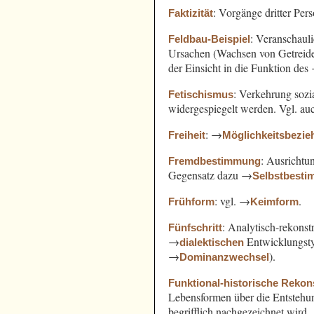
: Vorgänge dritter Pe
Faktizität
: Veranschaul
Feldbau-Beispiel
Ursachen (Wachsen von Getreide
der Einsicht in die Funktion des
: Verkehrung sozi
Fetischismus
widergespiegelt werden. Vgl. a
: →
Freiheit
Möglichkeitsbezi
: Ausricht
Fremdbestimmung
Gegensatz dazu →
Selbstbest
: vgl. →
.
Frühform
Keimform
: Analytisch-rekonst
Fünfschritt
→
Entwicklungst
dialektischen
→
).
Dominanzwechsel
Funktional-historische Rekon
Lebensformen über die Entsteh
begrifflich nachgezeichnet wird.