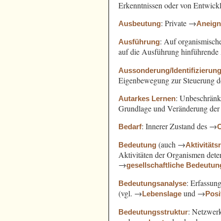
Erkenntnissen oder von Entwickl
: Private →
Ausbeutung
Aneig
: Auf organismisch
Ausführung
auf die Ausführung hinführende 
Aussonderung/Identifizierun
Eigenbewegung zur Steuerung d
: Unbeschränk
Autarkes Lernen
Grundlage und Veränderung der A
: Innerer Zustand des →
Bedarf
(auch →
Bedeutung
Aktivitäts
Aktivitäten der Organismen det
→
gesellschaftliche Bedeutun
: Erfassun
Bedeutungsanalyse
(vgl. →
und →
Lebenslage
Posi
: Netzwer
Bedeutungsstruktur