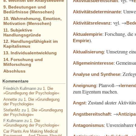
: vgl. →
Aktivitätsbereitschaft
E
8. Wechsel der Analyseebene
9. Bedeutungen und
: Umwelt
Aktivitätsdeterminante
Bedürfnisse (Menschen)
10. Wahrnehmung, Emotion,
: vgl. →
Aktivitätsrelevanz
Bed
Motivation (Menschen)
11. Subjektive
: Forschung, die 
Aktualempirie
Handlungsgründe
).
Empirie
12. Handlungsfähigkeit im
Kapitalismus
: Umsetzung ein
Aktualisierung
13. Individualentwicklung
14. Forschung und
: Gemeins
Allgemeininteresse
Mitforschung
Abschluss
: Zerle
Analyse und Synthese
Kommentare
: Planvoll-→
Aneignung
lernen
Friedrich Kullmann
zu
1. Die
zum Eigentum machen.
»Grundlegung der Psychologie«
Annette
zu
1. Die »Grundlegung
: Zustand akuter Aktivität
Angst
der Psychologie«
StefanMz
zu
1. Die »Grundlegung
: →
Angstbereitschaft
Antizipa
der Psychologie«
F.Kullmann
zu
1. Die
: Unvereinbarer
Antagonismus
»Grundlegung der Psychologie«
Car Plants Are Making Medical
Equipment — And Things Should