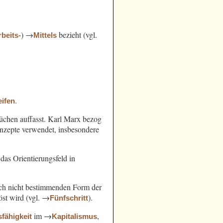
) →
bezieht (vgl.
rbeits-
Mittels
.
ifen
chen auffasst. Karl Marx bezog
nzepte verwendet, insbesondere
das Orientierungsfeld in
noch nicht bestimmenden Form der
öst wird (vgl. →
).
Fünfschritt
im →
,
sfähigkeit
Kapitalismus