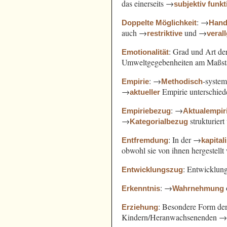
das einerseits →
subjektiv funkt
: →
Doppelte Möglichkeit
Hand
auch →
und →
restriktive
veral
: Grad und Art d
Emotionalität
Umweltgegebenheiten am Maßst
: →
-syste
Empirie
Methodisch
→
Empirie unterschied
aktueller
: →
Empiriebezug
Aktualempir
→
strukturiert
Kategorialbezug
: In der →
Entfremdung
kapital
obwohl sie von ihnen hergestell
: Entwicklung
Entwicklungszug
: →
Erkenntnis
Wahrnehmung
: Besondere Form de
Erziehung
Kindern/Heranwachsenenden 