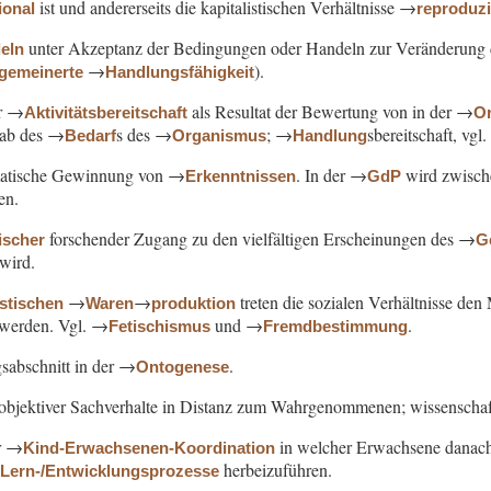
ist und andererseits die kapitalistischen Verhältnisse →
ional
reproduzi
unter Akzeptanz der Bedingungen oder Handeln zur Veränderung 
eln
→
).
lgemeinerte
Handlungsfähigkeit
er →
als Resultat der Bewertung von in der →
Aktivitätsbereitschaft
Or
ab des →
s des →
; →
sbereitschaft, vg
Bedarf
Organismus
Handlung
matische Gewinnung von →
. In der →
wird zwisc
Erkenntnissen
GdP
en.
forschender Zugang zu den vielfältigen Erscheinungen des →
ischer
G
 wird.
→
→
treten die sozialen Verhältnisse de
istischen
Waren
produktion
t werden. Vgl. →
und →
.
Fetischismus
Fremdbestimmung
sabschnitt in der →
.
Ontogenese
objektiver Sachverhalte in Distanz zum Wahrgenommenen; wissenscha
r →
in welcher Erwachsene danach 
Kind-Erwachsenen-Koordination
→
herbeizuführen.
Lern-/Entwicklungsprozesse