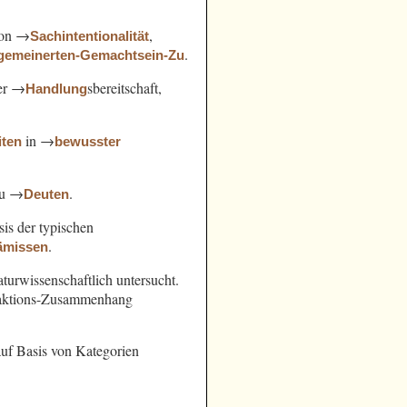
von →
,
Sachintentionalität
.
lgemeinerten-Gemachtsein-Zu
der →
sbereitschaft,
Handlung
in →
iten
bewusster
zu →
.
Deuten
sis der typischen
.
ämissen
turwissenschaftlich untersucht.
Reaktions-Zusammenhang
uf Basis von Kategorien