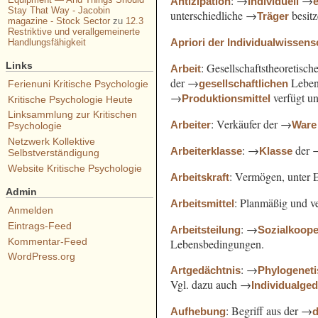
: →
→
Antizipation
Individuell
Stay That Way - Jacobin
unterschiedliche →
besit
Träger
magazine - Stock Sector
zu
12.3
Restriktive und verallgemeinerte
Apriori der Individualwissens
Handlungsfähigkeit
Links
: Gesellschaftstheoretisc
Arbeit
der →
Leben
gesellschaftlichen
Ferienuni Kritische Psychologie
→
verfügt u
Produktionsmittel
Kritische Psychologie Heute
Linksammlung zur Kritischen
: Verkäufer der →
Arbeiter
Ware
Psychologie
Netzwerk Kollektive
: →
der 
Arbeiterklasse
Klasse
Selbstverständigung
Website Kritische Psychologie
: Vermögen, unter 
Arbeitskraft
Admin
: Planmäßig und ve
Arbeitsmittel
Anmelden
Eintrags-Feed
: →
Arbeitsteilung
Sozialkoope
Kommentar-Feed
Lebensbedingungen.
WordPress.org
: →
Artgedächtnis
Phylogenet
Vgl. dazu auch →
Individualge
: Begriff aus der →
Aufhebung
d