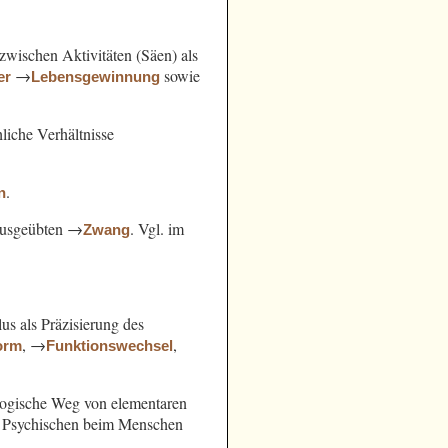
ischen Aktivitäten (Säen) als
→
sowie
er
Lebensgewinnung
hliche Verhältnisse
.
n
 ausgeübten →
. Vgl. im
Zwang
us als Präzisierung des
, →
,
orm
Funktionswechsel
slogische Weg von elementaren
s Psychischen beim Menschen