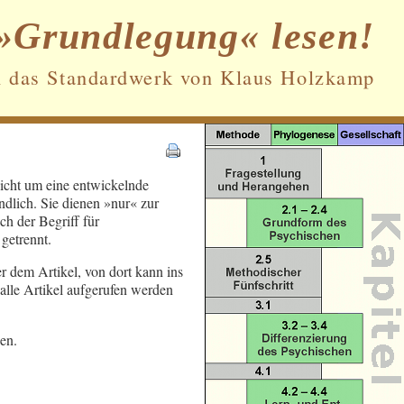
»Grundlegung« lesen!
n das Standardwerk von Klaus Holzkamp
Datenschutz und Cookies: Diese Website
nicht um eine entwickelnde
verwendet Cookies. Wenn du die Website
ndlich. Sie dienen »nur« zur
weiterhin nutzt, stimmst du der
h der Begriff für
Verwendung von Cookies zu.
getrennt.
Weitere Informationen, beispielsweise zur
er dem Artikel, von dort kann ins
Kontrolle von Cookies, findest du hier:
alle Artikel aufgerufen werden
Cookie-Richtlinie
en.