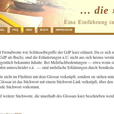
… die 
Eine Einführung i
IAL
FAQ
ABO
BUCH
IMPRESSUM
 Fremdworte wie Schlüsselbegriffe der GdP kurz erläuert. Da es sich 
 GdP als Buch), sind die Erläuterungen u.U. nicht aus sich heraus verstä
gentlich bekannter Inhalte. Bei Mehrfachbedeutungen — etwa wenn sic
ufen unterscheidet o.ä. — sind mehrfache Erklärungen durch Semikola 
te nicht im Fließtext mit dem Glossar verknüpft, sondern sie stehen unt
ossar ist das Stichwort mit einem Stichwort-Link verknüpft, über den 
ende Stichwort vorkommt.
f weitere Stichworte, die innerhalb des Glossars kurz beschrieben werd