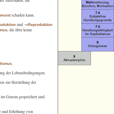
er Aktivitäten, die
schaden kann.
ewusst
und →
oduktion
Reproduktion
, die über keine
smus
.
alismus
ung der Lebensbedingungen.
en zur Herstellung der
e im Genom gespeichert sind.
g und Erhöhung (von