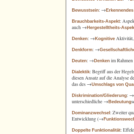
: →
Bewusstsein
Erkennendes
: Aspe
Brauchbarkeits-Aspekt
auch →
Hergestelltheits-Aspek
: →
Aktivität
Denken
Kognitive
: →
Denkform
Gesellschaftlich
: →
im Rahmen
Deuten
Denken
: Begriff aus der Hege
Dialektik
diesen Ansatz auf die Analyse 
das des →
Umschlags von Quant
: 
Diskrimination/Gliederung
unterschiedliche →
s
Bedeutung
: Zweiter qu
Dominanzwechsel
Entwicklung (→
Funktionswec
: Effek
Doppelte Funktionalität