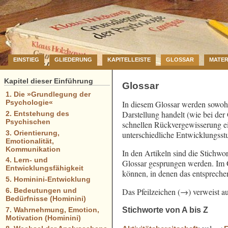
EINSTIEG
GLIEDERUNG
KAPITELLEISTE
GLOSSAR
MATER
Kapitel dieser Einführung
Glossar
1. Die »Grundlegung der
Psychologie«
In diesem Glossar werden sowohl
Darstellung handelt (wie bei der
2. Entstehung des
Psychischen
schnellen Rückvergewisserung ei
3. Orientierung,
unterschiedliche Entwicklungsst
Emotionalität,
Kommunikation
In den Artikeln sind die Stichwor
4. Lern- und
Glossar gesprungen werden. Im Gl
Entwicklungsfähigkeit
können, in denen das entsprech
5. Hominini-Entwicklung
Das Pfeilzeichen (→) verweist au
6. Bedeutungen und
Bedürfnisse (Hominini)
Stichworte von A bis Z
7. Wahrnehmung, Emotion,
Motivation (Hominini)