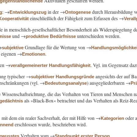
Aktivitäten geschaffen werden.
rgegenständlichende
: →
in der →
durch Herausbildung 
g
Entwicklungszug
Ontogenese
einschließlich der Fähigkeit zum Erfassen des →
Kooperativität
Veral
de in menschlich-gesellschaftlicher Besonderheit als Widerspiegelung 
und →
unterschieden werden.
fnisse
produktive Bedürfnisse
→
Grundlage für die Wertung von →
subjektive
Handlungsmöglichke
n eigenen →
.
Emotionen
en →
. Vgl. im Gegensatz da
verallgemeinerter Handlungsfähigkeit
sung typischer →
angesichts der auf Ba
subjektiver Handlungsgründe
inschränkungen (vgl. →
) ausgegliederbaren →
Bedeutungsanalyse
Pr
e Wissenschaftsrichtung, die das Verhalten von Tieren und Menschen na
als »Black-Box« betrachtet und das Verhalten als Reiz-
lgedächtnis
f, mit dem ein realer Sachverhalt, der mit Hilfe von →
oder a
Kategorien
erschlossen wurde, beschrieben wird.
ennend
Verhalten vom →
.
ewusstes
Standpunkt erster Person