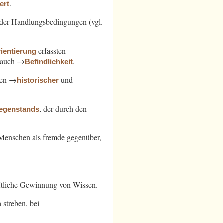
.
ert
der Handlungsbedingungen (vgl.
erfassten
ientierung
l. auch →
.
Befindlichkeit
hen →
und
historischer
, der durch den
egenstands
n Menschen als fremde gegenüber,
ftliche Gewinnung von Wissen.
streben, bei