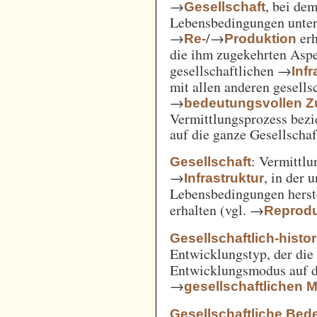
→
, bei de
Gesellschaft
Lebensbedingungen unter 
→
/→
erh
Re-
Produktion
die ihm zugekehrten Aspe
gesellschaftlichen →
Inf
mit allen anderen gesell
→
bedeutungsvollen
Vermittlungsprozess bezi
auf die ganze Gesellschaf
: Vermittl
Gesellschaft
→
, in der 
Infrastruktur
Lebensbedingungen herst
erhalten (vgl. →
Reprodu
Gesellschaftlich-histo
Entwicklungstyp, der die
Entwicklungsmodus auf d
→
gesellschaftlichen
Gesellschaftliche Bed