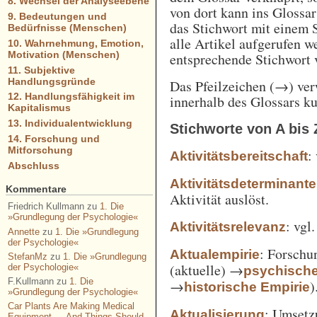
8. Wechsel der Analyseebene
von dort kann ins Glossa
9. Bedeutungen und
das Stichwort mit einem 
Bedürfnisse (Menschen)
alle Artikel aufgerufen w
10. Wahrnehmung, Emotion,
Motivation (Menschen)
entsprechende Stichwort
11. Subjektive
Handlungsgründe
Das Pfeilzeichen (→) verw
12. Handlungsfähigkeit im
innerhalb des Glossars k
Kapitalismus
13. Individualentwicklung
Stichworte von A bis 
14. Forschung und
Mitforschung
:
Aktivitätsbereitschaft
Abschluss
Aktivitätsdeterminante
Kommentare
Aktivität auslöst.
Friedrich Kullmann
zu
1. Die
»Grundlegung der Psychologie«
: vgl
Aktivitätsrelevanz
Annette
zu
1. Die »Grundlegung
der Psychologie«
: Forschu
Aktualempirie
StefanMz
zu
1. Die »Grundlegung
(aktuelle) →
der Psychologie«
psychisch
F.Kullmann
zu
1. Die
→
)
historische Empirie
»Grundlegung der Psychologie«
Car Plants Are Making Medical
: Umsetz
Aktualisierung
Equipment — And Things Should