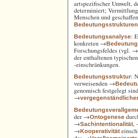
artspezifischer Umwelt, d
determiniert; Vermittlu
Menschen und geschaffen
Bedeutungsstrukture
: 
Bedeutungsanalyse
konkreten →
Bedeutung
Forschungsfeldes (vgl. 
der enthaltenen typische
-einschränkungen.
: 
Bedeutungsstruktur
verweisenden →
Bedeut
genomisch festgelegt si
→
vergegenständliche
Bedeutungsverallgem
der →
durc
Ontogenese
→
,
Sachintentionalität
→
einsch
Kooperativität
des →