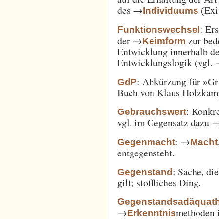
des →
(Exi
Individuums
: Er
Funktionswechsel
der →
zur bed
Keimform
Entwicklung innerhalb de
Entwicklungslogik (vgl.
: Abkürzung für »Gr
GdP
Buch von Klaus Holzkamp,
: Konkre
Gebrauchswert
vgl. im Gegensatz dazu 
: →
Gegenmacht
Macht
entgegensteht.
: Sache, di
Gegenstand
gilt; stoffliches Ding.
Gegenstandsadäquath
→
methoden i
Erkenntnis