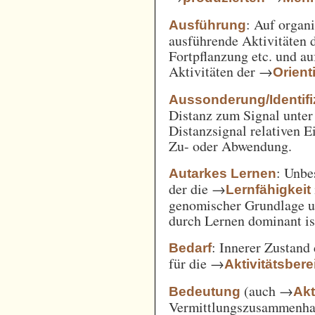
: Auf orga
Ausführung
ausführende Aktivitäten
Fortpflanzung etc. und a
Aktivitäten der →
Orient
Aussonderung/Identifi
Distanz zum Signal unter
Distanzsignal relativen 
Zu- oder Abwendung.
: Unbe
Autarkes Lernen
der die →
Lernfähigkeit
genomischer Grundlage u
durch Lernen dominant is
: Innerer Zustand
Bedarf
für die →
Aktivitätsbere
(auch →
Bedeutung
Akt
Vermittlungszusammenh