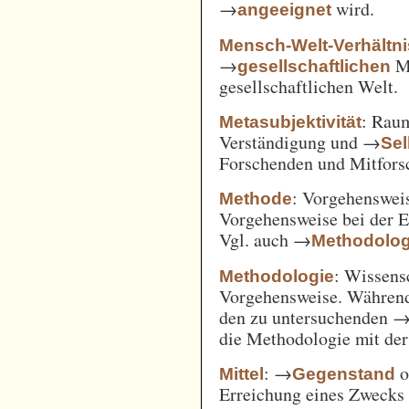
→
wird.
angeeignet
Mensch-Welt-Verhältni
→
Me
gesellschaftlichen
gesellschaftlichen Welt.
: Ra
Metasubjektivität
Verständigung und →
Sel
Forschenden und Mitfors
: Vorgehenswei
Methode
Vorgehensweise bei der 
Vgl. auch →
Methodolog
: Wissens
Methodologie
Vorgehensweise. Während
den zu untersuchenden 
die Methodologie mit de
: →
o
Mittel
Gegenstand
Erreichung eines Zwecks 