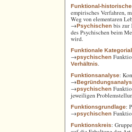
Funktional-historisch
empirisches Verfahren, m
Weg von elementaren Leb
→
bis zur
Psychischen
des Psychischen beim Men
wird.
Funktionale Kategoria
→
Funkti
psychischen
.
Verhältnis
: Kon
Funktionsanalyse
→
Begründungsanaly
→
Funktio
psychischen
jeweiligen Problemstellu
: 
Funktionsgrundlage
→
Funktio
psychischen
: Gruppe
Funktionskreis
auf die Erhaltung der Art