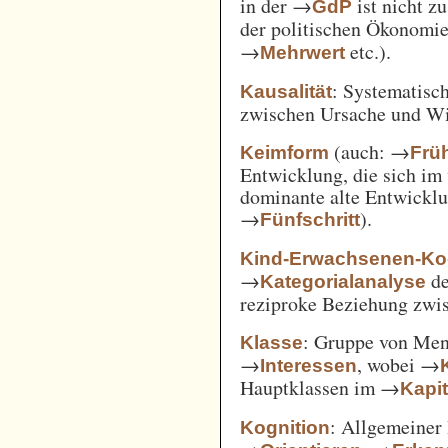
in der →
ist nicht z
GdP
der politischen Ökonomi
→
etc.).
Mehrwert
: Systematisc
Kausalität
zwischen Ursache und W
(auch: →
Keimform
Frü
Entwicklung, die sich im 
dominante alte Entwicklun
→
).
Fünfschritt
Kind-Erwachsenen-Koo
→
d
Kategorialanalyse
reziproke Beziehung zwi
: Gruppe von Me
Klasse
→
, wobei →
Interessen
Hauptklassen im →
Kapi
: Allgemeiner 
Kognition