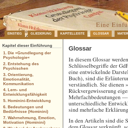
… 
Eine Einf
EINSTIEG
GLIEDERUNG
KAPITELLEISTE
GLOSSAR
MATER
Kapitel dieser Einführung
Glossar
1. Die »Grundlegung der
Psychologie«
In diesem Glossar werde
2. Entstehung des
Schlüsselbegriffe der GdP
Psychischen
eine entwickelnde Darstel
3. Orientierung,
Buch), sind die Erläuteru
Emotionalität,
verständlich. Sie dienen 
Kommunikation
Rückvergewisserung eigen
4. Lern- und
Entwicklungsfähigkeit
Mehrfachbedeutungen — e
5. Hominini-Entwicklung
unterschiedliche Entwick
6. Bedeutungen und
sind mehrfache Erklärung
Bedürfnisse (Hominini)
7. Wahrnehmung, Emotion,
In den Artikeln sind die 
Motivation (Hominini)
dem Glossar verknüpft, so