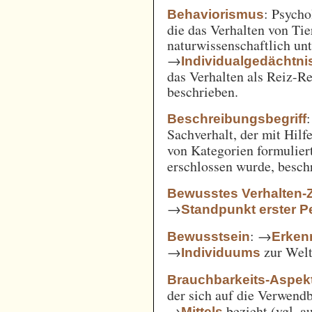
: Psycho
Behaviorismus
die das Verhalten von Ti
naturwissenschaftlich unt
→
Individualgedächtni
das Verhalten als Reiz-
beschrieben.
:
Beschreibungsbegriff
Sachverhalt, der mit Hil
von Kategorien formulie
erschlossen wurde, besch
Bewusstes Verhalten-
→
Standpunkt erster P
: →
Bewusstsein
Erken
→
zur Welt 
Individuums
Brauchbarkeits-Aspek
der sich auf die Verwend
→
bezieht (vgl. 
Mittels