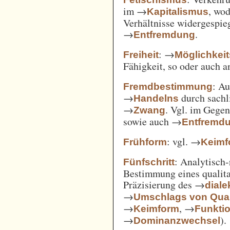
im →
, wod
Kapitalismus
Verhältnisse widergespie
→
.
Entfremdung
: →
Freiheit
Möglichkei
Fähigkeit, so oder auch 
: A
Fremdbestimmung
→
durch sachl
Handelns
→
. Vgl. im Gege
Zwang
sowie auch →
Entfremd
: vgl. →
Frühform
Keimf
: Analytisch-
Fünfschritt
Bestimmung eines qualita
Präzisierung des →
diale
→
Umschlags von Quant
→
, →
Keimform
Funkti
→
).
Dominanzwechsel