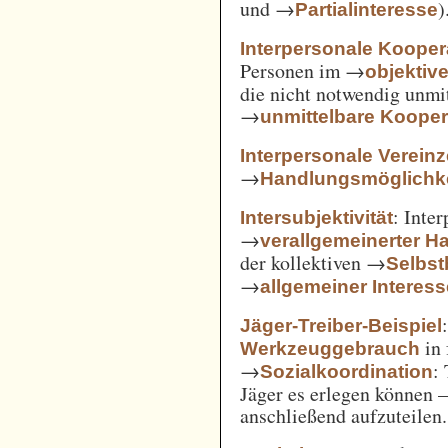
und →
)
Partialinteresse
Interpersonale Kooper
Personen im →
objekti
die nicht notwendig unmi
→
unmittelbare Kooper
Interpersonale Verein
→
Handlungsmöglichke
: Inte
Intersubjektivität
→
verallgemeinerter H
der kollektiven →
Selbs
→
allgemeiner Interes
Jäger-Treiber-Beispiel
in 
Werkzeuggebrauch
→
:
Sozialkoordination
Jäger es erlegen können 
anschließend aufzuteilen.