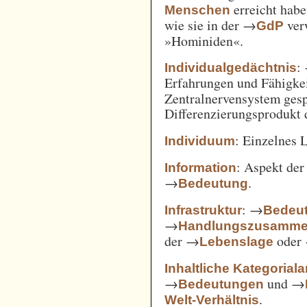
erreicht habe
Menschen
wie sie in der →
verw
GdP
»Hominiden«.
:
Individualgedächtnis
Erfahrungen und Fähigke
Zentralnervensystem gesp
Differenzierungsprodukt
: Einzelnes 
Individuum
: Aspekt de
Information
→
.
Bedeutung
: →
Infrastruktur
Bedeut
→
Handlungszusamm
der →
oder
Lebenslage
Inhaltliche Kategorial
→
und →
Bedeutungen
.
Welt-Verhältnis