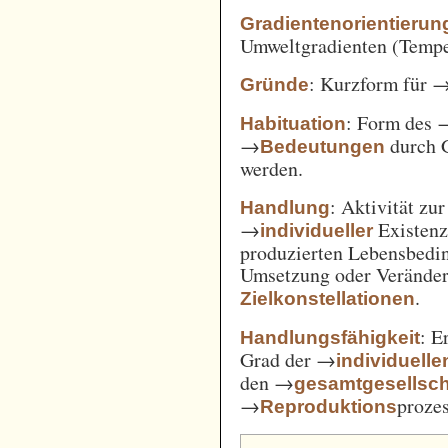
Gradientenorientierun
Umweltgradienten (Temper
: Kurzform für 
Gründe
: Form des 
Habituation
→
durch 
Bedeutungen
werden.
: Aktivität zu
Handlung
→
Existenz
individueller
produzierten Lebensbedin
Umsetzung oder Verände
.
Zielkonstellationen
: E
Handlungsfähigkeit
Grad der →
individuelle
den →
gesamtgesellsch
→
prozes
Reproduktions