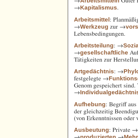
→
Güter 
Arbeitsmitteln
→
.
Kapitalismus
: Planmäßig
Arbeitsmittel
→
zur →
Werkzeug
vor
Lebensbedingungen.
: →
Arbeitsteilung
Sozi
→
Auf
gesellschaftliche
Tätigkeiten zur Herstell
: →
Artgedächtnis
Phyl
festgelegte →
Funktions
Genom gespeichert sind. 
→
Individualgedächtni
: Begriff au
Aufhebung
der gleichzeitig Beendi
(von Erkenntnissen oder 
: Private 
Ausbeutung
→
→
produzierten
Mehr