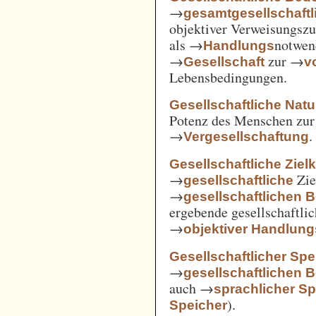
→
gesamtgesellschaftl
objektiver Verweisungs
als →
notwen
Handlungs
→
zur →
Gesellschaft
v
Lebensbedingungen.
Gesellschaftliche Nat
Potenz des Menschen zur 
→
.
Vergesellschaftung
Gesellschaftliche Ziel
→
Zie
gesellschaftliche
→
gesellschaftlichen 
ergebende gesellschaftli
→
objektiver Handlu
Gesellschaftlicher Spe
→
gesellschaftlichen 
auch →
sprachlicher Sp
).
Speicher