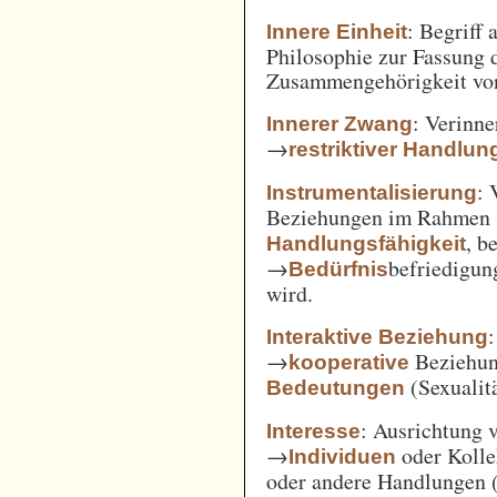
: Begriff
Innere Einheit
Philosophie zur Fassung d
Zusammengehörigkeit von
: Verinne
Innerer Zwang
→
restriktiver Handlun
: 
Instrumentalisierung
Beziehungen im Rahmen
, b
Handlungsfähigkeit
→
befriedigun
Bedürfnis
wird.
Interaktive Beziehung
→
Beziehun
kooperative
(Sexualitä
Bedeutungen
: Ausrichtung
Interesse
→
oder Kolle
Individuen
oder andere Handlungen 