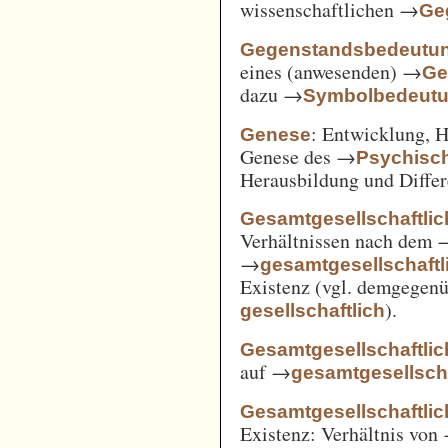
wissenschaftlichen →
Ge
Gegenstandsbedeutu
eines (anwesenden) →
Ge
dazu →
Symbolbedeut
: Entwicklung, 
Genese
Genese des →
Psychisc
Herausbildung und Differ
Gesamtgesellschaftlic
Verhältnissen nach dem
→
gesamtgesellschaftli
Existenz (vgl. demgegen
).
gesellschaftlich
Gesamtgesellschaftlic
auf →
gesamtgesellscha
Gesamtgesellschaftlich
Existenz: Verhältnis von