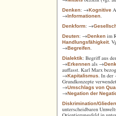
: →
Ak
Denken
Kognitive
→
.
Informationen
: →
Denkform
Gesellsch
: →
im 
Deuten
Denken
. V
Handlungsfähigkeit
→
.
Begreifen
: Begriff aus d
Dialektik
→
als →
Erkennen
Den
auffasst. Karl Marx bezo
→
. In der
Kapitalismus
Grundkonzepte verwendet
→
Umschlags von Quant
→
Negation der Negati
Diskrimination/Gliede
unterscheidbaren Umwelts
Orientierungsfeld in unte