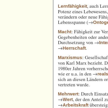
, auch Ler
Lernfähigkeit
Potenz eines Lebewesens,
verändern oder neue Fähi
Lebensspanne (→
Ontog
: Fähigkeit zur Ve
Macht
Gegebenheiten oder ande
Durchsetzung von →
Int
→
.
Herrschaft
: Gesellschaf
Marxismus
von Karl Marx bezieht. 
1980er Jahren vorherrsch
wie er u.a. in den →
real
sich an diesen Ländern o
vertreten wurde.
: Durch Einsat
Mehrwert
→
, der den Anteil 
Wert
→
überstei
Arbeitskraft