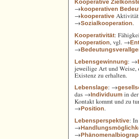
Kooperative Zielkonste
→
kooperativen Bedeu
→
Aktivität
kooperative
→
.
Sozialkooperation
: Fähigke
Kooperativität
, vgl. →
Kooperation
En
→
Bedeutungsverallg
: →
Lebensgewinnung
jeweilige Art und Weise, 
Existenz zu erhalten.
: →
Lebenslage
gesells
das →
in der
Individuum
Kontakt kommt und zu tun 
→
.
Position
: I
Lebensperspektive
→
Handlungsmöglichk
→
Phänomenalbiograp