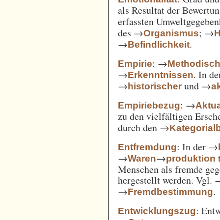
als Resultat der Bewertu
erfassten Umweltgegebe
des →
; →
Organismus
H
→
.
Befindlichkeit
: →
Empirie
Methodisc
→
. In d
Erkenntnissen
→
und →
historischer
ak
: →
Empiriebezug
Aktua
zu den vielfältigen Ersc
durch den →
Kategorial
: In der →
Entfremdung
→
→
t
Waren
produktion
Menschen als fremde gege
hergestellt werden. Vgl.
→
.
Fremdbestimmung
: Ent
Entwicklungszug