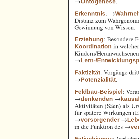
→
.
Ontogenese
: →
Erkenntnis
Wahrne
Distanz zum Wahrgenomm
Gewinnung von Wissen.
: Besondere 
Erziehung
in welcher
Koordination
Kindern/Heranwachsene
→
Lern-/Entwicklungs
: Vorgänge drit
Faktizität
→
.
Potenzialität
: Vera
Feldbau-Beispiel
→
→
denkenden
kausa
Aktivitäten (Säen) als U
für spätere Wirkungen (E
→
→
vorsorgender
Leb
in die Funktion des →
ve
: Verkehru
Fetischismus