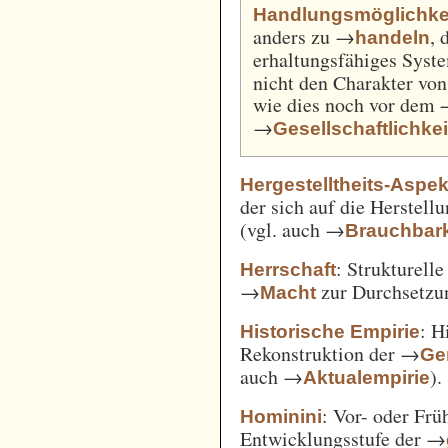
Handlungsmöglichke
anders zu →
, 
handeln
erhaltungsfähiges Syst
nicht den Charakter von
wie dies noch vor dem
→
Gesellschaftlichkei
Hergestelltheits-Aspek
der sich auf die Herstell
(vgl. auch →
Brauchbark
: Strukturell
Herrschaft
→
zur Durchsetzu
Macht
: H
Historische Empirie
Rekonstruktion der →
Ge
auch →
).
Aktualempirie
: Vor- oder Frü
Hominini
Entwicklungsstufe der →