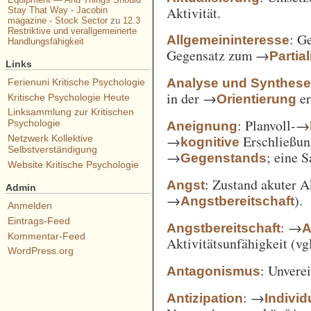
Aktivität.
Stay That Way - Jacobin
magazine - Stock Sector
zu
12.3
Restriktive und verallgemeinerte
: G
Allgemeininteresse
Handlungsfähigkeit
Gegensatz zum →
Partia
Links
Analyse und Synthes
Ferienuni Kritische Psychologie
in der →
er
Orientierung
Kritische Psychologie Heute
Linksammlung zur Kritischen
: Planvoll-→
Psychologie
Aneignung
→
Erschließun
Netzwerk Kollektive
kognitive
Selbstverständigung
→
; eine 
Gegenstands
Website Kritische Psychologie
: Zustand akuter A
Angst
Admin
→
).
Angstbereitschaft
Anmelden
Eintrags-Feed
: →
Angstbereitschaft
A
Kommentar-Feed
Aktivitätsunfähigkeit (vg
WordPress.org
: Unvere
Antagonismus
: →
Antizipation
Individ