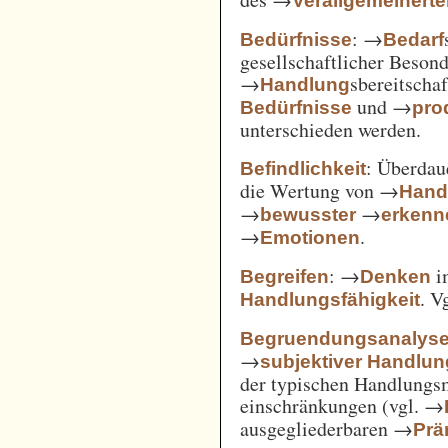
Verallgemeinert
: →
Bedürfnisse
Bedarf
gesellschaftlicher Beson
→
sbereitscha
Handlung
und →
Bedürfnisse
pro
unterschieden werden.
: Überda
Befindlichkeit
die Wertung von →
Hand
→
→
bewusster
erkenn
→
.
Emotionen
: →
i
Begreifen
Denken
. V
Handlungsfähigkeit
Begruendungsanalys
→
subjektiver Handlu
der typischen Handlungs
einschränkungen (vgl. →
ausgegliederbaren →
Prä