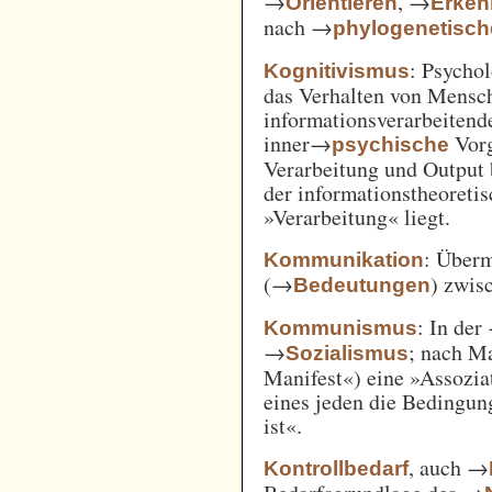
→
, →
Orientieren
Erken
nach →
phylogenetisc
: Psycho
Kognitivismus
das Verhalten von Mensc
informationsverarbeitend
inner→
Vorg
psychische
Verarbeitung und Output 
der informationstheoreti
»Verarbeitung« liegt.
: Überm
Kommunikation
(→
) zwi
Bedeutungen
: In der
Kommunismus
→
; nach M
Sozialismus
Manifest«) eine »Assozia
eines jeden die Bedingung
ist«.
, auch →
Kontrollbedarf