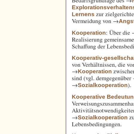
Bedarfsgrundlage des →
Explorationsverhalten
zur zielgerich
Lernens
Vermeidung von →
Angst
: Über die
Kooperation
Realisierung gemeinsam
Schaffung der Lebensbed
Kooperativ-gesellschaf
von Verhältnissen, die vo
→
zwische
Kooperation
sind (vgl. demgegenüber
→
).
Sozialkooperation
Kooperative Bedeutun
Verweisungszusammenha
Aktivitätsnotwendigkeite
→
z
Sozialkooperation
Lebensbedingungen.