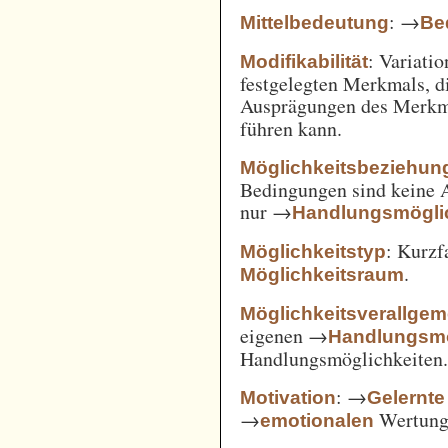
: →
Mittelbedeutung
Be
: Variatio
Modifikabilität
festgelegten Merkmals, d
Ausprägungen des Merkm
führen kann.
Möglichkeitsbeziehun
Bedingungen sind keine A
nur →
Handlungsmögli
: Kurz
Möglichkeitstyp
.
Möglichkeitsraum
Möglichkeitsverallge
eigenen →
Handlungsmö
Handlungsmöglichkeiten
: →
Motivation
Gelernte
→
Wertung 
emotionalen