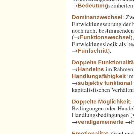
→
seinheiten
Bedeutung
: Zw
Dominanzwechsel
Entwicklungssprung der be
noch nicht bestimmenden
(→
)
Funktionswechsel
Entwicklungslogik als be
→
).
Fünfschritt
Doppelte Funktionalitä
→
im Rahme
Handelns
im
Handlungsfähigkeit
→
subjektiv funktional
kapitalistischen Verhält
:
Doppelte Möglichkeit
Bedingungen oder Handel
Handlungsbedingungen (
→
→
verallgemeinerte
: Grad un
Emotionalität