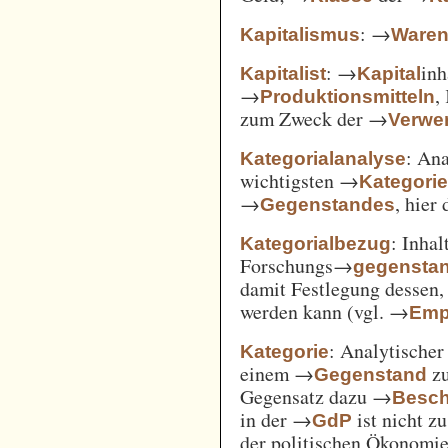
: →
Kapitalismus
Ware
: →
inh
Kapitalist
Kapital
→
,
Produktionsmitteln
zum Zweck der →
Verwe
: An
Kategorialanalyse
wichtigsten →
Kategori
→
, hier
Gegenstandes
: Inha
Kategorialbezug
Forschungs→
gegensta
damit Festlegung dessen
werden kann (vgl. →
Emp
: Analytischer
Kategorie
einem →
zu
Gegenstand
Gegensatz dazu →
Besch
in der →
ist nicht z
GdP
der politischen Ökonomi