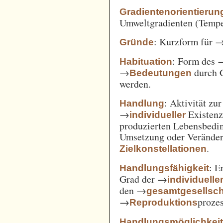
Gradientenorientierun
Umweltgradienten (Temper
: Kurzform für 
Gründe
: Form des 
Habituation
→
durch 
Bedeutungen
werden.
: Aktivität zu
Handlung
→
Existenz
individueller
produzierten Lebensbedin
Umsetzung oder Verände
.
Zielkonstellationen
: E
Handlungsfähigkeit
Grad der →
individuelle
den →
gesamtgesellsch
→
prozes
Reproduktions
Handlungsmöglichkei