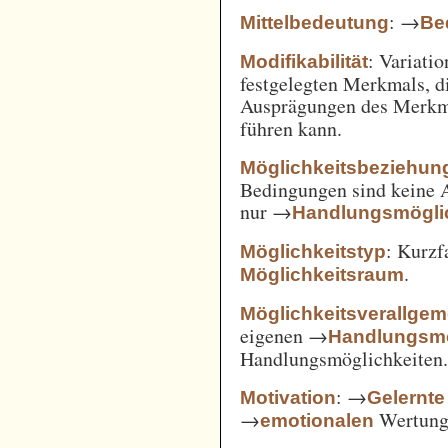
: →
Mittelbedeutung
Be
: Variatio
Modifikabilität
festgelegten Merkmals, d
Ausprägungen des Merkm
führen kann.
Möglichkeitsbeziehun
Bedingungen sind keine A
nur →
Handlungsmögli
: Kurz
Möglichkeitstyp
.
Möglichkeitsraum
Möglichkeitsverallge
eigenen →
Handlungsmö
Handlungsmöglichkeiten
: →
Motivation
Gelernte
→
Wertung 
emotionalen