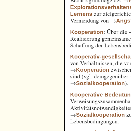
Bedarfsgrundlage des →
Explorationsverhalten
zur zielgerich
Lernens
Vermeidung von →
Angst
: Über die
Kooperation
Realisierung gemeinsam
Schaffung der Lebensbed
Kooperativ-gesellschaf
von Verhältnissen, die vo
→
zwische
Kooperation
sind (vgl. demgegenüber
→
).
Sozialkooperation
Kooperative Bedeutun
Verweisungszusammenha
Aktivitätsnotwendigkeite
→
z
Sozialkooperation
Lebensbedingungen.