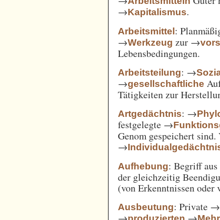
→
Güter 
Arbeitsmitteln
→
.
Kapitalismus
: Planmäßig
Arbeitsmittel
→
zur →
Werkzeug
vor
Lebensbedingungen.
: →
Arbeitsteilung
Sozi
→
Auf
gesellschaftliche
Tätigkeiten zur Herstell
: →
Artgedächtnis
Phyl
festgelegte →
Funktions
Genom gespeichert sind. 
→
Individualgedächtni
: Begriff au
Aufhebung
der gleichzeitig Beendi
(von Erkenntnissen oder 
: Private 
Ausbeutung
→
→
produzierten
Mehr