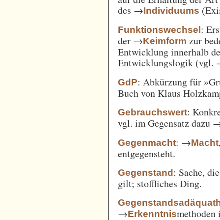
des →
(Exi
Individuums
: Er
Funktionswechsel
der →
zur bed
Keimform
Entwicklung innerhalb de
Entwicklungslogik (vgl.
: Abkürzung für »Gr
GdP
Buch von Klaus Holzkamp,
: Konkre
Gebrauchswert
vgl. im Gegensatz dazu 
: →
Gegenmacht
Macht
entgegensteht.
: Sache, di
Gegenstand
gilt; stoffliches Ding.
Gegenstandsadäquath
→
methoden i
Erkenntnis