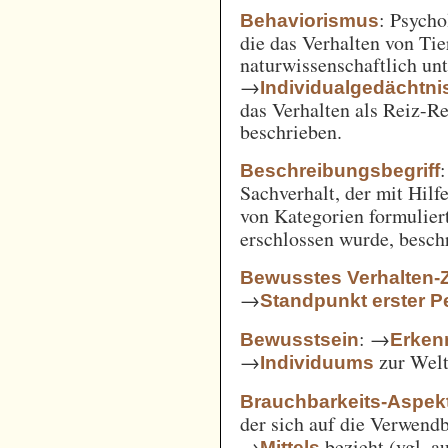
: Psycho
Behaviorismus
die das Verhalten von Ti
naturwissenschaftlich unt
→
Individualgedächtni
das Verhalten als Reiz-
beschrieben.
:
Beschreibungsbegriff
Sachverhalt, der mit Hil
von Kategorien formulie
erschlossen wurde, besch
Bewusstes Verhalten-
→
Standpunkt erster P
: →
Bewusstsein
Erken
→
zur Welt 
Individuums
Brauchbarkeits-Aspek
der sich auf die Verwend
→
bezieht (vgl. 
Mittels