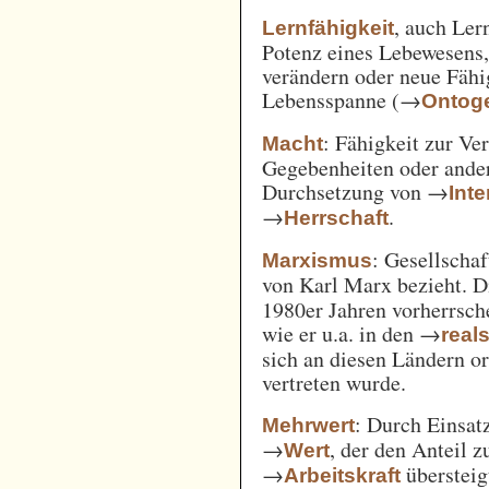
, auch Ler
Lernfähigkeit
Potenz eines Lebewesens,
verändern oder neue Fähi
Lebensspanne (→
Ontog
: Fähigkeit zur Ve
Macht
Gegebenheiten oder ande
Durchsetzung von →
Int
→
.
Herrschaft
: Gesellschaf
Marxismus
von Karl Marx bezieht. 
1980er Jahren vorherrsch
wie er u.a. in den →
real
sich an diesen Ländern o
vertreten wurde.
: Durch Einsat
Mehrwert
→
, der den Anteil 
Wert
→
überstei
Arbeitskraft