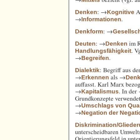
: →
Ak
Denken
Kognitive
→
.
Informationen
: →
Denkform
Gesellsch
: →
im 
Deuten
Denken
. V
Handlungsfähigkeit
→
.
Begreifen
: Begriff aus d
Dialektik
→
als →
Erkennen
Den
auffasst. Karl Marx bezo
→
. In der
Kapitalismus
Grundkonzepte verwendet
→
Umschlags von Quant
→
Negation der Negati
Diskrimination/Gliede
unterscheidbaren Umwelts
Orientierungsfeld in unte