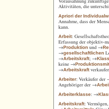
Vorausahnung zukünftiger
Aktivitäten, die untersc
Apriori der Individual
Annahme, dass der Mensc
kann.
: Gesellschaftsthe
Arbeit
Erfassung der objektiv-m
→
und →
Produktion
Re
→
Le
gesellschaftlichen
→
; →
Arbeitskraft
Klas
keine →
Produktionsmit
→
verkaufe
Arbeitskraft
: Verkäufer der
Arbeiter
Angehöriger der →
Arbei
: →
Arbeiterklasse
Klas
: Vermögen,
Arbeitskraft