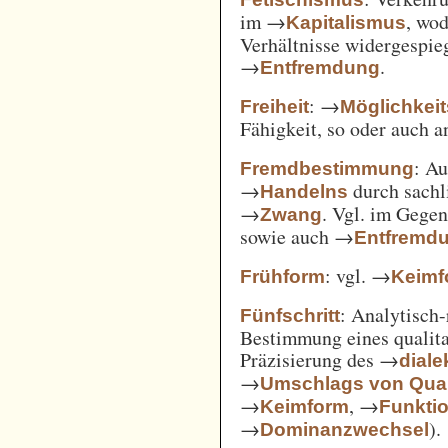
im →
, wod
Kapitalismus
Verhältnisse widergespie
→
.
Entfremdung
: →
Freiheit
Möglichkei
Fähigkeit, so oder auch 
: A
Fremdbestimmung
→
durch sachl
Handelns
→
. Vgl. im Gege
Zwang
sowie auch →
Entfremd
: vgl. →
Frühform
Keimf
: Analytisch-
Fünfschritt
Bestimmung eines qualita
Präzisierung des →
diale
→
Umschlags von Quant
→
, →
Keimform
Funkti
→
).
Dominanzwechsel