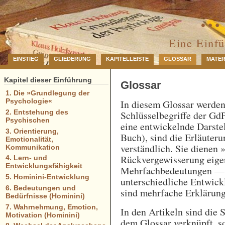
… 
Eine Einf
EINSTIEG
GLIEDERUNG
KAPITELLEISTE
GLOSSAR
MATER
Kapitel dieser Einführung
Glossar
1. Die »Grundlegung der
Psychologie«
In diesem Glossar werde
2. Entstehung des
Schlüsselbegriffe der GdP
Psychischen
eine entwickelnde Darstel
3. Orientierung,
Buch), sind die Erläuteru
Emotionalität,
verständlich. Sie dienen 
Kommunikation
Rückvergewisserung eigen
4. Lern- und
Entwicklungsfähigkeit
Mehrfachbedeutungen — e
5. Hominini-Entwicklung
unterschiedliche Entwick
6. Bedeutungen und
sind mehrfache Erklärung
Bedürfnisse (Hominini)
7. Wahrnehmung, Emotion,
In den Artikeln sind die 
Motivation (Hominini)
dem Glossar verknüpft, so