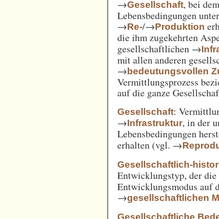
→
, bei de
Gesellschaft
Lebensbedingungen unter 
→
/→
erh
Re-
Produktion
die ihm zugekehrten Aspe
gesellschaftlichen →
Inf
mit allen anderen gesell
→
bedeutungsvollen
Vermittlungsprozess bezi
auf die ganze Gesellschaf
: Vermittl
Gesellschaft
→
, in der 
Infrastruktur
Lebensbedingungen herst
erhalten (vgl. →
Reprodu
Gesellschaftlich-histo
Entwicklungstyp, der die
Entwicklungsmodus auf d
→
gesellschaftlichen
Gesellschaftliche Bed