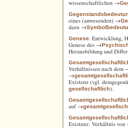
wissenschaftlichen →
Ge
Gegenstandsbedeutu
eines (anwesenden) →
Ge
dazu →
Symbolbedeut
: Entwicklung, 
Genese
Genese des →
Psychisc
Herausbildung und Differ
Gesamtgesellschaftlic
Verhältnissen nach dem
→
gesamtgesellschaftli
Existenz (vgl. demgegen
).
gesellschaftlich
Gesamtgesellschaftlic
auf →
gesamtgesellscha
Gesamtgesellschaftlich
Existenz: Verhältnis von