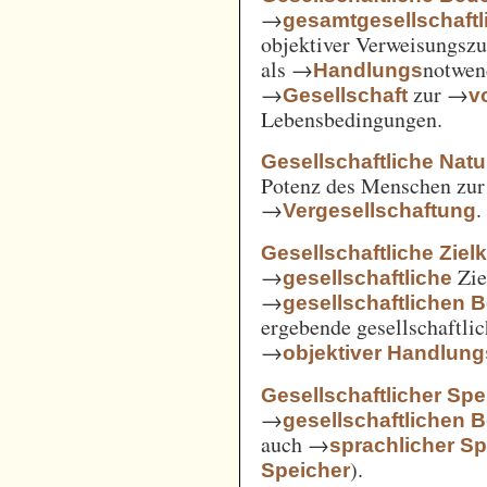
→
gesamtgesellschaftl
objektiver Verweisungs
als →
notwen
Handlungs
→
zur →
Gesellschaft
v
Lebensbedingungen.
Gesellschaftliche Nat
Potenz des Menschen zur 
→
.
Vergesellschaftung
Gesellschaftliche Ziel
→
Zie
gesellschaftliche
→
gesellschaftlichen 
ergebende gesellschaftli
→
objektiver Handlu
Gesellschaftlicher Spe
→
gesellschaftlichen 
auch →
sprachlicher Sp
).
Speicher