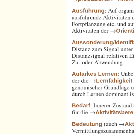
: Auf orga
Ausführung
ausführende Aktivitäten
Fortpflanzung etc. und a
Aktivitäten der →
Orient
Aussonderung/Identifi
Distanz zum Signal unter
Distanzsignal relativen 
Zu- oder Abwendung.
: Unbe
Autarkes Lernen
der die →
Lernfähigkeit
genomischer Grundlage u
durch Lernen dominant is
: Innerer Zustand
Bedarf
für die →
Aktivitätsbere
(auch →
Bedeutung
Akt
Vermittlungszusammenh