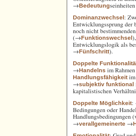
→
seinheiten
Bedeutung
: Zw
Dominanzwechsel
Entwicklungssprung der be
noch nicht bestimmenden
(→
)
Funktionswechsel
Entwicklungslogik als be
→
).
Fünfschritt
Doppelte Funktionalitä
→
im Rahme
Handelns
im
Handlungsfähigkeit
→
subjektiv funktional
kapitalistischen Verhält
:
Doppelte Möglichkeit
Bedingungen oder Handel
Handlungsbedingungen (
→
→
verallgemeinerte
: Grad un
Emotionalität