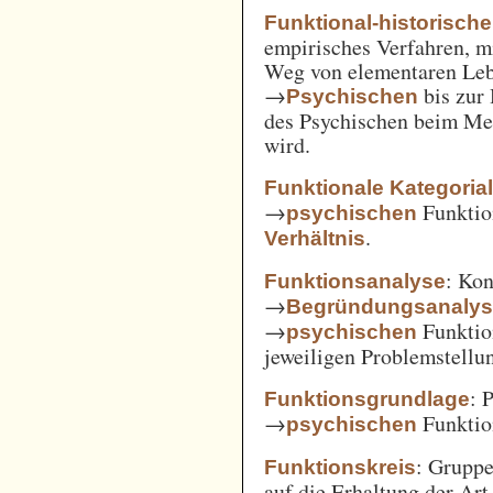
Funktional-historisch
empirisches Verfahren, m
Weg von elementaren Leb
→
bis zur
Psychischen
des Psychischen beim Men
wird.
Funktionale Kategoria
→
Funkti
psychischen
.
Verhältnis
: Kon
Funktionsanalyse
→
Begründungsanaly
→
Funktio
psychischen
jeweiligen Problemstellu
: 
Funktionsgrundlage
→
Funktio
psychischen
: Gruppe
Funktionskreis
auf die Erhaltung der Art