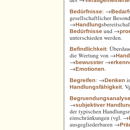
Verallgemeinert
: →
Bedürfnisse
Bedarf
gesellschaftlicher Beson
→
sbereitscha
Handlung
und →
Bedürfnisse
pro
unterschieden werden.
: Überda
Befindlichkeit
die Wertung von →
Hand
→
→
bewusster
erkenn
→
.
Emotionen
: →
i
Begreifen
Denken
. V
Handlungsfähigkeit
Begruendungsanalys
→
subjektiver Handlu
der typischen Handlungs
einschränkungen (vgl. →
ausgegliederbaren →
Prä