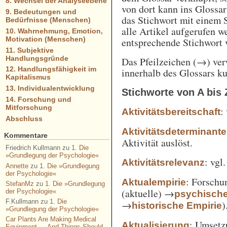
8. Wechsel der Analyseebene
von dort kann ins Glossa
9. Bedeutungen und
das Stichwort mit einem 
Bedürfnisse (Menschen)
alle Artikel aufgerufen w
10. Wahrnehmung, Emotion,
Motivation (Menschen)
entsprechende Stichwort
11. Subjektive
Handlungsgründe
Das Pfeilzeichen (→) verw
12. Handlungsfähigkeit im
innerhalb des Glossars k
Kapitalismus
13. Individualentwicklung
Stichworte von A bis 
14. Forschung und
Mitforschung
:
Aktivitätsbereitschaft
Abschluss
Aktivitätsdeterminante
Kommentare
Aktivität auslöst.
Friedrich Kullmann
zu
1. Die
»Grundlegung der Psychologie«
: vgl
Aktivitätsrelevanz
Annette
zu
1. Die »Grundlegung
der Psychologie«
: Forschu
Aktualempirie
StefanMz
zu
1. Die »Grundlegung
(aktuelle) →
der Psychologie«
psychisch
F.Kullmann
zu
1. Die
→
)
historische Empirie
»Grundlegung der Psychologie«
Car Plants Are Making Medical
: Umsetz
Aktualisierung
Equipment — And Things Should