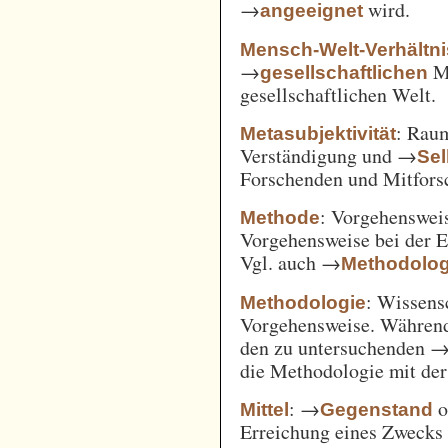
→
wird.
angeeignet
Mensch-Welt-Verhältni
→
Me
gesellschaftlichen
gesellschaftlichen Welt.
: Ra
Metasubjektivität
Verständigung und →
Sel
Forschenden und Mitfors
: Vorgehenswei
Methode
Vorgehensweise bei der 
Vgl. auch →
Methodolog
: Wissens
Methodologie
Vorgehensweise. Während
den zu untersuchenden 
die Methodologie mit de
: →
o
Mittel
Gegenstand
Erreichung eines Zwecks 