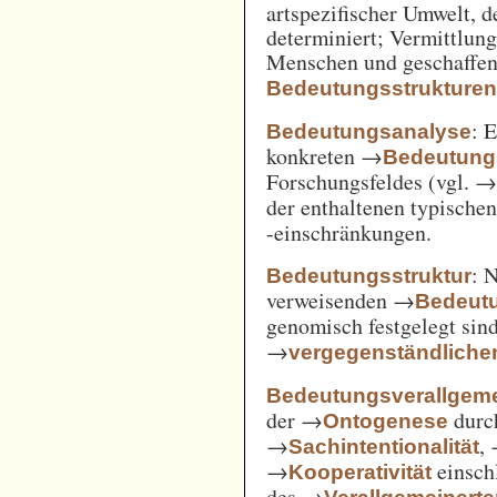
artspezifischer Umwelt, d
determiniert; Vermittlu
Menschen und geschaffen
Bedeutungsstrukture
: 
Bedeutungsanalyse
konkreten →
Bedeutung
Forschungsfeldes (vgl. 
der enthaltenen typische
-einschränkungen.
: 
Bedeutungsstruktur
verweisenden →
Bedeut
genomisch festgelegt si
→
vergegenständliche
Bedeutungsverallgem
der →
durc
Ontogenese
→
,
Sachintentionalität
→
einsch
Kooperativität
des →