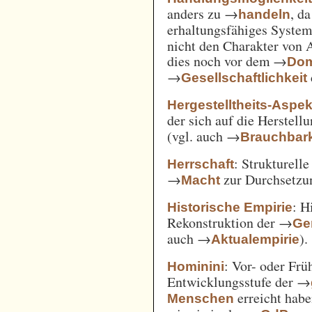
anders zu →
, d
handeln
erhaltungsfähiges System
nicht den Charakter von 
dies noch vor dem →
Dom
→
Gesellschaftlichkeit
Hergestelltheits-Aspek
der sich auf die Herstell
(vgl. auch →
Brauchbark
: Strukturell
Herrschaft
→
zur Durchsetzu
Macht
: H
Historische Empirie
Rekonstruktion der →
Ge
auch →
).
Aktualempirie
: Vor- oder Frü
Hominini
Entwicklungsstufe der →
erreicht habe
Menschen