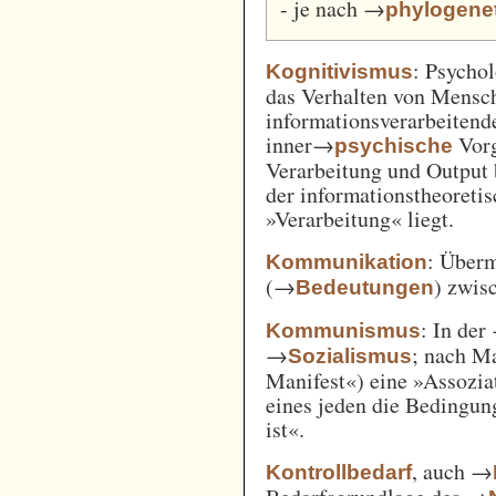
- je nach →
phylogene
: Psycho
Kognitivismus
das Verhalten von Mensc
informationsverarbeitend
inner→
Vorg
psychische
Verarbeitung und Output 
der informationstheoreti
»Verarbeitung« liegt.
: Überm
Kommunikation
(→
) zwi
Bedeutungen
: In der
Kommunismus
→
; nach M
Sozialismus
Manifest«) eine »Assozia
eines jeden die Bedingung
ist«.
, auch →
Kontrollbedarf