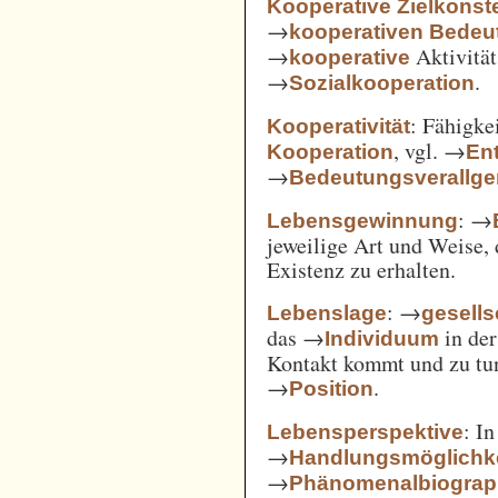
Kooperative Zielkonste
→
kooperativen Bedeu
→
Aktivität
kooperative
→
.
Sozialkooperation
: Fähigke
Kooperativität
, vgl. →
Kooperation
En
→
Bedeutungsverallg
: →
Lebensgewinnung
jeweilige Art und Weise, 
Existenz zu erhalten.
: →
Lebenslage
gesells
das →
in der
Individuum
Kontakt kommt und zu tun 
→
.
Position
: I
Lebensperspektive
→
Handlungsmöglichk
→
Phänomenalbiograp