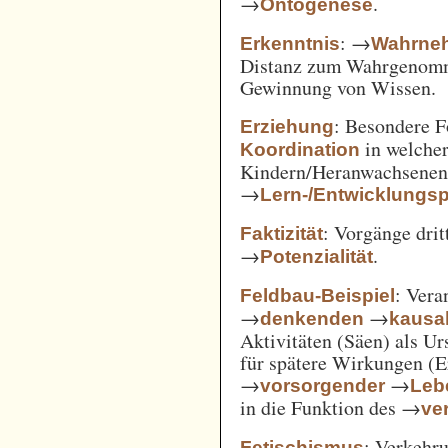
→
.
Ontogenese
: →
Erkenntnis
Wahrne
Distanz zum Wahrgenomm
Gewinnung von Wissen.
: Besondere 
Erziehung
in welcher
Koordination
Kindern/Heranwachsene
→
Lern-/Entwicklungs
: Vorgänge drit
Faktizität
→
.
Potenzialität
: Vera
Feldbau-Beispiel
→
→
denkenden
kausa
Aktivitäten (Säen) als U
für spätere Wirkungen (E
→
→
vorsorgender
Leb
in die Funktion des →
ve
: Verkehru
Fetischismus