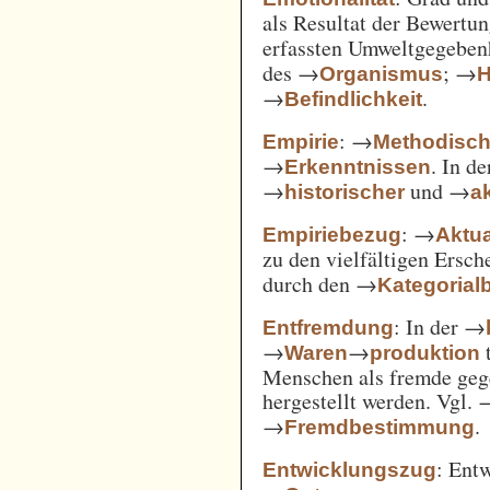
als Resultat der Bewertu
erfassten Umweltgegebe
des →
; →
Organismus
H
→
.
Befindlichkeit
: →
Empirie
Methodisc
→
. In d
Erkenntnissen
→
und →
historischer
ak
: →
Empiriebezug
Aktua
zu den vielfältigen Ersc
durch den →
Kategorial
: In der →
Entfremdung
→
→
t
Waren
produktion
Menschen als fremde gege
hergestellt werden. Vgl.
→
.
Fremdbestimmung
: Ent
Entwicklungszug