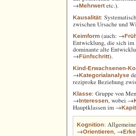
→
etc.).
Mehrwert
: Systematisc
Kausalität
zwischen Ursache und W
(auch: →
Keimform
Frü
Entwicklung, die sich im 
dominante alte Entwicklun
→
).
Fünfschritt
Kind-Erwachsenen-Koo
→
d
Kategorialanalyse
reziproke Beziehung zwi
: Gruppe von Me
Klasse
→
, wobei →
Interessen
Hauptklassen im →
Kapi
: Allgemeine
Kognition
→
, →
Orientieren
Erk