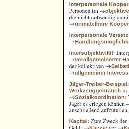
Interpersonale Kooper
Personen im →
objekti
die nicht notwendig unmi
→
unmittelbare Kooper
Interpersonale Verein
→
Handlungsmöglichke
: Inte
Intersubjektivität
→
verallgemeinerter H
der kollektiven →
Selbs
→
allgemeiner Interes
Jäger-Treiber-Beispiel
in 
Werkzeuggebrauch
→
:
Sozialkoordination
Jäger es erlegen können 
anschließend aufzuteilen.
: Zum Zweck der
Kapital
Geld; →
der →
Klasse
Ka