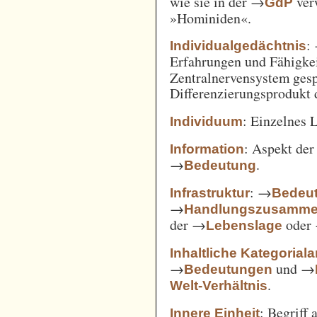
wie sie in der →
verw
GdP
»Hominiden«.
:
Individualgedächtnis
Erfahrungen und Fähigke
Zentralnervensystem gesp
Differenzierungsprodukt
: Einzelnes 
Individuum
: Aspekt de
Information
→
.
Bedeutung
: →
Infrastruktur
Bedeut
→
Handlungszusamm
der →
oder
Lebenslage
Inhaltliche Kategorial
→
und →
Bedeutungen
.
Welt-Verhältnis
: Begriff
Innere Einheit