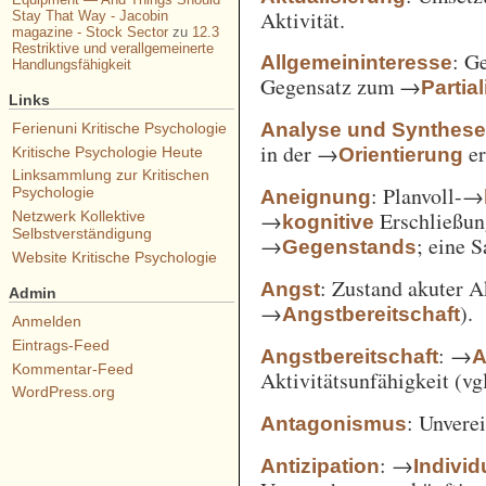
Aktivität.
Stay That Way - Jacobin
magazine - Stock Sector
zu
12.3
Restriktive und verallgemeinerte
: G
Allgemeininteresse
Handlungsfähigkeit
Gegensatz zum →
Partia
Links
Analyse und Synthes
Ferienuni Kritische Psychologie
in der →
er
Orientierung
Kritische Psychologie Heute
Linksammlung zur Kritischen
: Planvoll-→
Psychologie
Aneignung
→
Erschließun
Netzwerk Kollektive
kognitive
Selbstverständigung
→
; eine 
Gegenstands
Website Kritische Psychologie
: Zustand akuter A
Angst
Admin
→
).
Angstbereitschaft
Anmelden
Eintrags-Feed
: →
Angstbereitschaft
A
Kommentar-Feed
Aktivitätsunfähigkeit (vg
WordPress.org
: Unvere
Antagonismus
: →
Antizipation
Individ