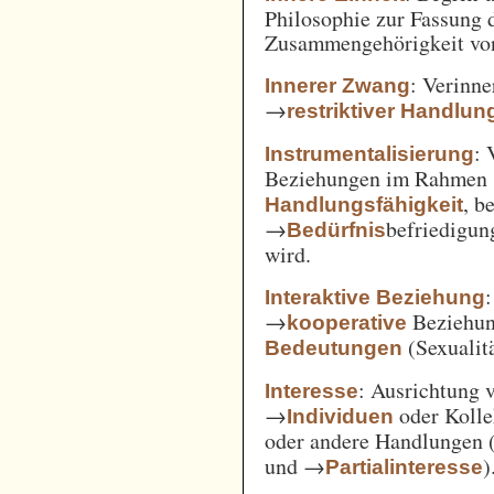
Philosophie zur Fassung d
Zusammengehörigkeit von
: Verinne
Innerer Zwang
→
restriktiver Handlun
: 
Instrumentalisierung
Beziehungen im Rahmen
, b
Handlungsfähigkeit
→
befriedigun
Bedürfnis
wird.
Interaktive Beziehung
→
Beziehun
kooperative
(Sexualitä
Bedeutungen
: Ausrichtung
Interesse
→
oder Kolle
Individuen
oder andere Handlungen 
und →
)
Partialinteresse