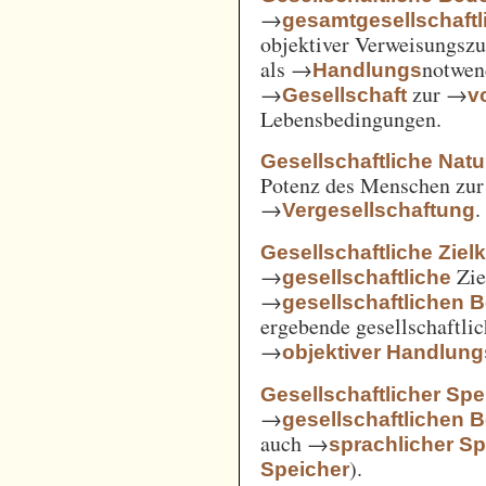
→
gesamtgesellschaftl
objektiver Verweisungs
als →
notwen
Handlungs
→
zur →
Gesellschaft
v
Lebensbedingungen.
Gesellschaftliche Nat
Potenz des Menschen zur 
→
.
Vergesellschaftung
Gesellschaftliche Ziel
→
Zie
gesellschaftliche
→
gesellschaftlichen 
ergebende gesellschaftli
→
objektiver Handlu
Gesellschaftlicher Spe
→
gesellschaftlichen 
auch →
sprachlicher Sp
).
Speicher