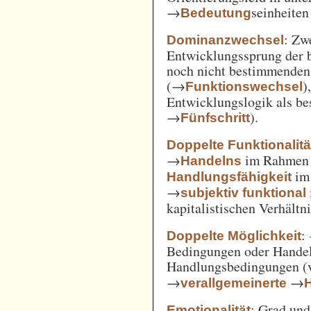
→
seinheiten
Bedeutung
: Zw
Dominanzwechsel
Entwicklungssprung der be
noch nicht bestimmenden
(→
)
Funktionswechsel
Entwicklungslogik als be
→
).
Fünfschritt
Doppelte Funktionalitä
→
im Rahme
Handelns
im
Handlungsfähigkeit
→
subjektiv funktional
kapitalistischen Verhält
:
Doppelte Möglichkeit
Bedingungen oder Handel
Handlungsbedingungen (
→
→
verallgemeinerte
: Grad un
Emotionalität