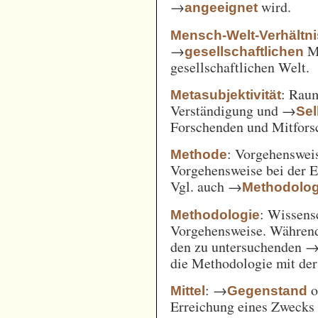
→
wird.
angeeignet
Mensch-Welt-Verhältni
→
Me
gesellschaftlichen
gesellschaftlichen Welt.
: Ra
Metasubjektivität
Verständigung und →
Sel
Forschenden und Mitfors
: Vorgehenswei
Methode
Vorgehensweise bei der 
Vgl. auch →
Methodolog
: Wissens
Methodologie
Vorgehensweise. Während
den zu untersuchenden 
die Methodologie mit de
: →
o
Mittel
Gegenstand
Erreichung eines Zwecks 