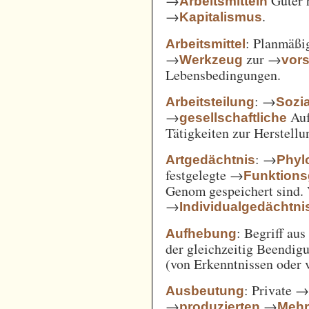
→
Güter 
Arbeitsmitteln
→
.
Kapitalismus
: Planmäßig
Arbeitsmittel
→
zur →
Werkzeug
vor
Lebensbedingungen.
: →
Arbeitsteilung
Sozi
→
Auf
gesellschaftliche
Tätigkeiten zur Herstell
: →
Artgedächtnis
Phyl
festgelegte →
Funktions
Genom gespeichert sind. 
→
Individualgedächtni
: Begriff au
Aufhebung
der gleichzeitig Beendi
(von Erkenntnissen oder 
: Private 
Ausbeutung
→
→
produzierten
Mehr