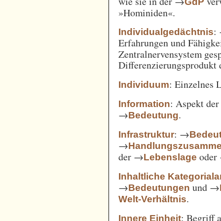
wie sie in der →
verw
GdP
»Hominiden«.
:
Individualgedächtnis
Erfahrungen und Fähigke
Zentralnervensystem gesp
Differenzierungsprodukt
: Einzelnes 
Individuum
: Aspekt de
Information
→
.
Bedeutung
: →
Infrastruktur
Bedeut
→
Handlungszusamm
der →
oder
Lebenslage
Inhaltliche Kategorial
→
und →
Bedeutungen
.
Welt-Verhältnis
: Begriff
Innere Einheit