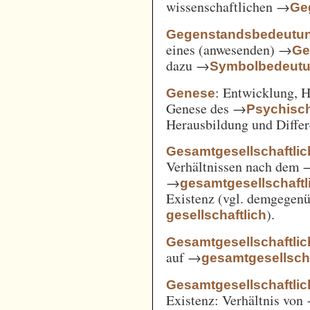
wissenschaftlichen →
Ge
Gegenstandsbedeutu
eines (anwesenden) →
Ge
dazu →
Symbolbedeut
: Entwicklung, 
Genese
Genese des →
Psychisc
Herausbildung und Differ
Gesamtgesellschaftlic
Verhältnissen nach dem
→
gesamtgesellschaftli
Existenz (vgl. demgegen
).
gesellschaftlich
Gesamtgesellschaftlic
auf →
gesamtgesellscha
Gesamtgesellschaftlich
Existenz: Verhältnis von