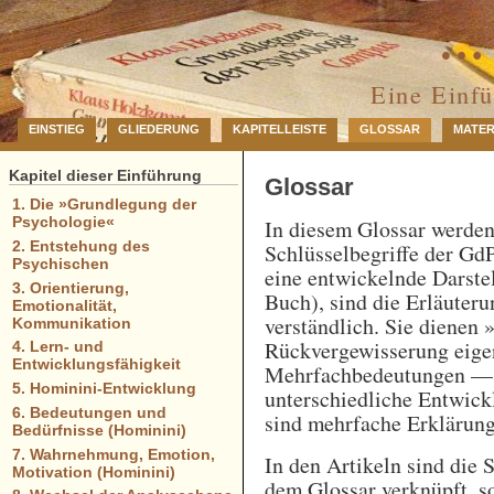
… 
Eine Einf
EINSTIEG
GLIEDERUNG
KAPITELLEISTE
GLOSSAR
MATER
Kapitel dieser Einführung
Glossar
1. Die »Grundlegung der
Psychologie«
In diesem Glossar werde
2. Entstehung des
Schlüsselbegriffe der GdP
Psychischen
eine entwickelnde Darstel
3. Orientierung,
Buch), sind die Erläuteru
Emotionalität,
verständlich. Sie dienen 
Kommunikation
Rückvergewisserung eigen
4. Lern- und
Entwicklungsfähigkeit
Mehrfachbedeutungen — e
5. Hominini-Entwicklung
unterschiedliche Entwick
6. Bedeutungen und
sind mehrfache Erklärung
Bedürfnisse (Hominini)
7. Wahrnehmung, Emotion,
In den Artikeln sind die 
Motivation (Hominini)
dem Glossar verknüpft, so