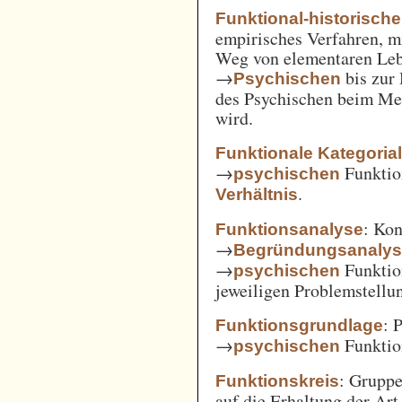
Funktional-historisch
empirisches Verfahren, m
Weg von elementaren Leb
→
bis zur
Psychischen
des Psychischen beim Men
wird.
Funktionale Kategoria
→
Funkti
psychischen
.
Verhältnis
: Kon
Funktionsanalyse
→
Begründungsanaly
→
Funktio
psychischen
jeweiligen Problemstellu
: 
Funktionsgrundlage
→
Funktio
psychischen
: Gruppe
Funktionskreis
auf die Erhaltung der Art