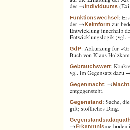
des →
(Exi
Individuums
: Er
Funktionswechsel
der →
zur bed
Keimform
Entwicklung innerhalb de
Entwicklungslogik (vgl.
: Abkürzung für »Gr
GdP
Buch von Klaus Holzkamp,
: Konkre
Gebrauchswert
vgl. im Gegensatz dazu 
: →
Gegenmacht
Macht
entgegensteht.
: Sache, di
Gegenstand
gilt; stoffliches Ding.
Gegenstandsadäquath
→
methoden i
Erkenntnis