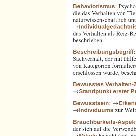
: Psycho
Behaviorismus
die das Verhalten von Ti
naturwissenschaftlich unt
→
Individualgedächtni
das Verhalten als Reiz-
beschrieben.
:
Beschreibungsbegriff
Sachverhalt, der mit Hil
von Kategorien formulie
erschlossen wurde, besch
Bewusstes Verhalten-
→
Standpunkt erster P
: →
Bewusstsein
Erken
→
zur Welt 
Individuums
Brauchbarkeits-Aspek
der sich auf die Verwend
→
bezieht (vgl. 
Mittels