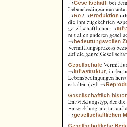
→
, bei de
Gesellschaft
Lebensbedingungen unter 
→
/→
erh
Re-
Produktion
die ihm zugekehrten Aspe
gesellschaftlichen →
Inf
mit allen anderen gesell
→
bedeutungsvollen
Vermittlungsprozess bezi
auf die ganze Gesellschaf
: Vermittl
Gesellschaft
→
, in der 
Infrastruktur
Lebensbedingungen herst
erhalten (vgl. →
Reprodu
Gesellschaftlich-histo
Entwicklungstyp, der die
Entwicklungsmodus auf d
→
gesellschaftlichen
Gesellschaftliche Bed