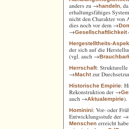
anders zu →
, d
handeln
erhaltungsfähiges System
nicht den Charakter von 
dies noch vor dem →
Dom
→
Gesellschaftlichkeit
Hergestelltheits-Aspek
der sich auf die Herstell
(vgl. auch →
Brauchbark
: Strukturell
Herrschaft
→
zur Durchsetzu
Macht
: H
Historische Empirie
Rekonstruktion der →
Ge
auch →
).
Aktualempirie
: Vor- oder Frü
Hominini
Entwicklungsstufe der →
erreicht habe
Menschen