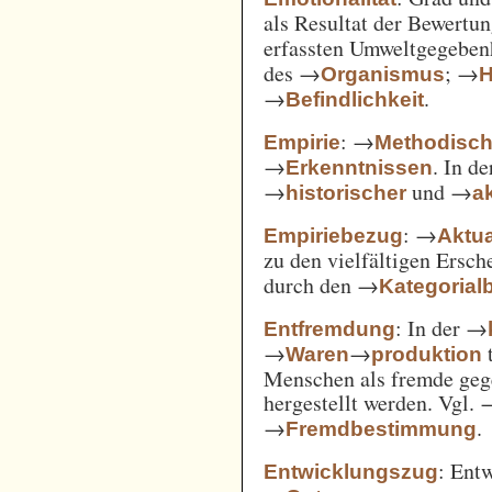
als Resultat der Bewertu
erfassten Umweltgegebe
des →
; →
Organismus
H
→
.
Befindlichkeit
: →
Empirie
Methodisc
→
. In d
Erkenntnissen
→
und →
historischer
ak
: →
Empiriebezug
Aktua
zu den vielfältigen Ersc
durch den →
Kategorial
: In der →
Entfremdung
→
→
t
Waren
produktion
Menschen als fremde gege
hergestellt werden. Vgl.
→
.
Fremdbestimmung
: Ent
Entwicklungszug