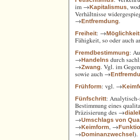
im →
, wod
Kapitalismus
Verhältnisse widergespie
→
.
Entfremdung
: →
Freiheit
Möglichkei
Fähigkeit, so oder auch 
: A
Fremdbestimmung
→
durch sachl
Handelns
→
. Vgl. im Gege
Zwang
sowie auch →
Entfremd
: vgl. →
Frühform
Keimf
: Analytisch-
Fünfschritt
Bestimmung eines qualita
Präzisierung des →
diale
→
Umschlags von Quant
→
, →
Keimform
Funkti
→
).
Dominanzwechsel