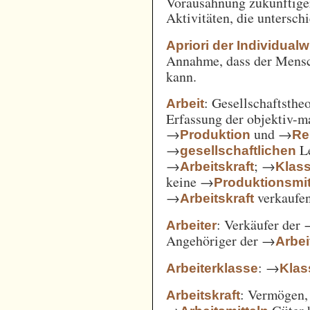
Vorausahnung zukünftiger
Aktivitäten, die untersc
Apriori der Individual
Annahme, dass der Mensc
kann.
: Gesellschaftsthe
Arbeit
Erfassung der objektiv-m
→
und →
Produktion
Re
→
Le
gesellschaftlichen
→
; →
Arbeitskraft
Klas
keine →
Produktionsmit
→
verkaufe
Arbeitskraft
: Verkäufer der
Arbeiter
Angehöriger der →
Arbei
: →
Arbeiterklasse
Klas
: Vermögen,
Arbeitskraft