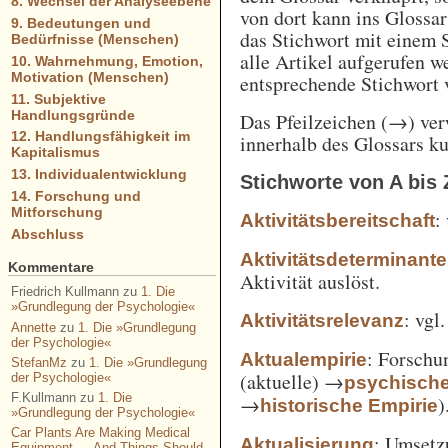
8. Wechsel der Analyseebene
von dort kann ins Glossa
9. Bedeutungen und
das Stichwort mit einem 
Bedürfnisse (Menschen)
alle Artikel aufgerufen w
10. Wahrnehmung, Emotion,
Motivation (Menschen)
entsprechende Stichwort
11. Subjektive
Handlungsgründe
Das Pfeilzeichen (→) verw
12. Handlungsfähigkeit im
innerhalb des Glossars k
Kapitalismus
13. Individualentwicklung
Stichworte von A bis 
14. Forschung und
Mitforschung
:
Aktivitätsbereitschaft
Abschluss
Aktivitätsdeterminante
Kommentare
Aktivität auslöst.
Friedrich Kullmann
zu
1. Die
»Grundlegung der Psychologie«
: vgl
Aktivitätsrelevanz
Annette
zu
1. Die »Grundlegung
der Psychologie«
: Forschu
Aktualempirie
StefanMz
zu
1. Die »Grundlegung
(aktuelle) →
der Psychologie«
psychisch
F.Kullmann
zu
1. Die
→
)
historische Empirie
»Grundlegung der Psychologie«
Car Plants Are Making Medical
: Umsetz
Aktualisierung
Equipment — And Things Should