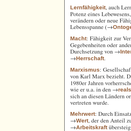
, auch Ler
Lernfähigkeit
Potenz eines Lebewesens,
verändern oder neue Fähi
Lebensspanne (→
Ontog
: Fähigkeit zur Ve
Macht
Gegebenheiten oder ande
Durchsetzung von →
Int
→
.
Herrschaft
: Gesellschaf
Marxismus
von Karl Marx bezieht. 
1980er Jahren vorherrsch
wie er u.a. in den →
real
sich an diesen Ländern o
vertreten wurde.
: Durch Einsat
Mehrwert
→
, der den Anteil 
Wert
→
überstei
Arbeitskraft