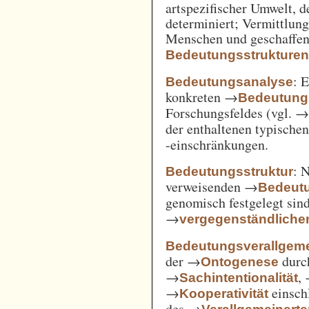
artspezifischer Umwelt, d
determiniert; Vermittlu
Menschen und geschaffen
Bedeutungsstrukture
: 
Bedeutungsanalyse
konkreten →
Bedeutung
Forschungsfeldes (vgl. 
der enthaltenen typische
-einschränkungen.
: 
Bedeutungsstruktur
verweisenden →
Bedeut
genomisch festgelegt si
→
vergegenständliche
Bedeutungsverallgem
der →
durc
Ontogenese
→
,
Sachintentionalität
→
einsch
Kooperativität
des →