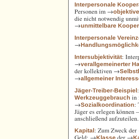
Interpersonale Kooper
Personen im →
objekti
die nicht notwendig unmi
→
unmittelbare Kooper
Interpersonale Verein
→
Handlungsmöglichke
: Inte
Intersubjektivität
→
verallgemeinerter H
der kollektiven →
Selbs
→
allgemeiner Interes
Jäger-Treiber-Beispiel
in 
Werkzeuggebrauch
→
:
Sozialkoordination
Jäger es erlegen können 
anschließend aufzuteilen.
: Zum Zweck der
Kapital
Geld; →
der →
Klasse
Ka