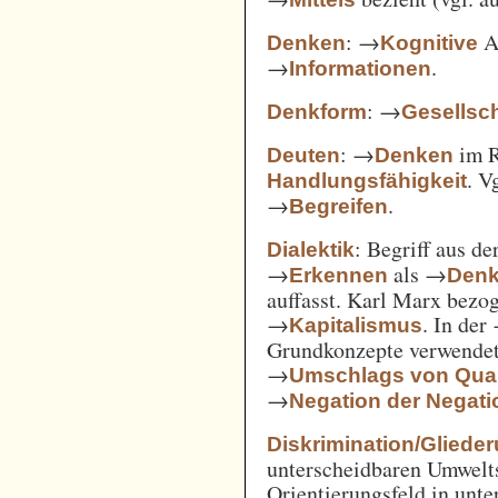
: →
Ak
Denken
Kognitive
→
.
Informationen
: →
Denkform
Gesellsch
: →
im 
Deuten
Denken
. V
Handlungsfähigkeit
→
.
Begreifen
: Begriff aus d
Dialektik
→
als →
Erkennen
Den
auffasst. Karl Marx bezo
→
. In der
Kapitalismus
Grundkonzepte verwendet
→
Umschlags von Quant
→
Negation der Negati
Diskrimination/Gliede
unterscheidbaren Umwelts
Orientierungsfeld in unte