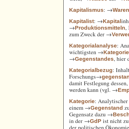
: →
Kapitalismus
Ware
: →
inh
Kapitalist
Kapital
→
,
Produktionsmitteln
zum Zweck der →
Verwe
: An
Kategorialanalyse
wichtigsten →
Kategori
→
, hier
Gegenstandes
: Inha
Kategorialbezug
Forschungs→
gegensta
damit Festlegung dessen
werden kann (vgl. →
Emp
: Analytischer
Kategorie
einem →
zu
Gegenstand
Gegensatz dazu →
Besch
in der →
ist nicht z
GdP
der politischen Ökonomi