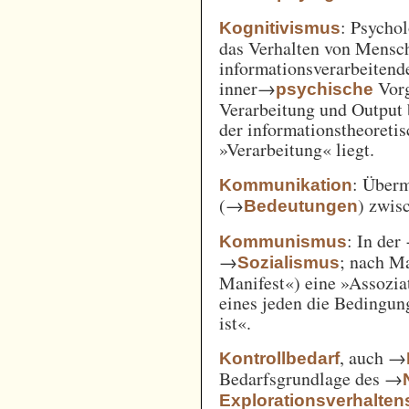
: Psycho
Kognitivismus
das Verhalten von Mensc
informationsverarbeitend
inner→
Vorg
psychische
Verarbeitung und Output 
der informationstheoreti
»Verarbeitung« liegt.
: Überm
Kommunikation
(→
) zwi
Bedeutungen
: In der
Kommunismus
→
; nach M
Sozialismus
Manifest«) eine »Assozia
eines jeden die Bedingung
ist«.
, auch →
Kontrollbedarf
Bedarfsgrundlage des →
Explorationsverhalten