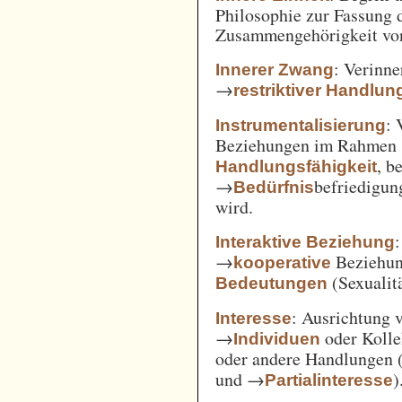
Philosophie zur Fassung d
Zusammengehörigkeit von
: Verinne
Innerer Zwang
→
restriktiver Handlun
: 
Instrumentalisierung
Beziehungen im Rahmen
, b
Handlungsfähigkeit
→
befriedigun
Bedürfnis
wird.
Interaktive Beziehung
→
Beziehun
kooperative
(Sexualitä
Bedeutungen
: Ausrichtung
Interesse
→
oder Kolle
Individuen
oder andere Handlungen 
und →
)
Partialinteresse