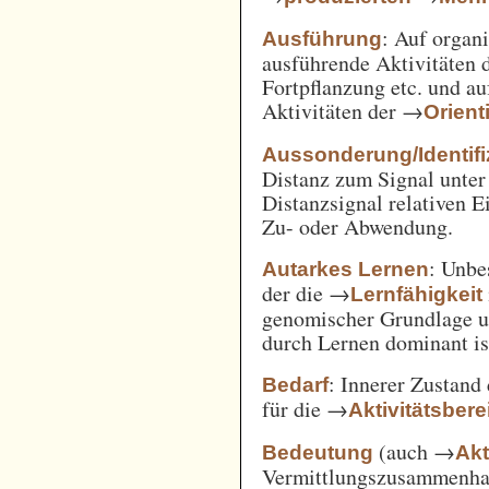
: Auf orga
Ausführung
ausführende Aktivitäten
Fortpflanzung etc. und a
Aktivitäten der →
Orient
Aussonderung/Identifi
Distanz zum Signal unter
Distanzsignal relativen 
Zu- oder Abwendung.
: Unbe
Autarkes Lernen
der die →
Lernfähigkeit
genomischer Grundlage u
durch Lernen dominant is
: Innerer Zustand
Bedarf
für die →
Aktivitätsbere
(auch →
Bedeutung
Akt
Vermittlungszusammenh