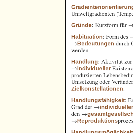
Gradientenorientierun
Umweltgradienten (Temper
: Kurzform für 
Gründe
: Form des 
Habituation
→
durch 
Bedeutungen
werden.
: Aktivität zu
Handlung
→
Existenz
individueller
produzierten Lebensbedin
Umsetzung oder Verände
.
Zielkonstellationen
: E
Handlungsfähigkeit
Grad der →
individuelle
den →
gesamtgesellsch
→
prozes
Reproduktions
Handlungsmöglichkei