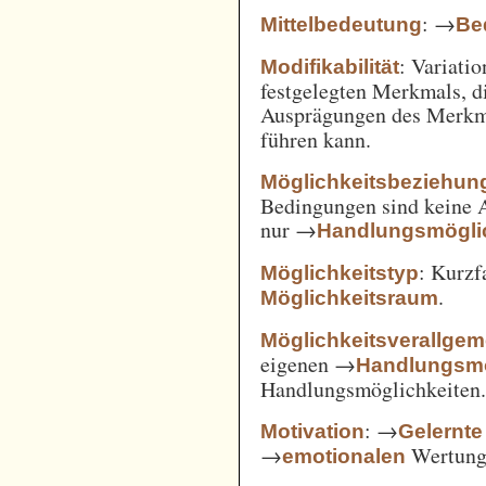
: →
Mittelbedeutung
Be
: Variatio
Modifikabilität
festgelegten Merkmals, d
Ausprägungen des Merkm
führen kann.
Möglichkeitsbeziehun
Bedingungen sind keine A
nur →
Handlungsmögli
: Kurz
Möglichkeitstyp
.
Möglichkeitsraum
Möglichkeitsverallge
eigenen →
Handlungsmö
Handlungsmöglichkeiten
: →
Motivation
Gelernte
→
Wertung 
emotionalen