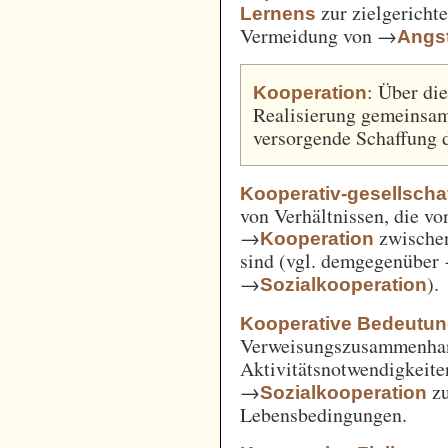
zur zielgerich
Lernens
Vermeidung von →
Angst
: Über di
Kooperation
Realisierung gemeinsa
versorgende Schaffung 
Kooperativ-gesellschaf
von Verhältnissen, die vo
→
zwische
Kooperation
sind (vgl. demgegenüber
→
).
Sozialkooperation
Kooperative Bedeutun
Verweisungszusammenha
Aktivitätsnotwendigkeite
→
z
Sozialkooperation
Lebensbedingungen.