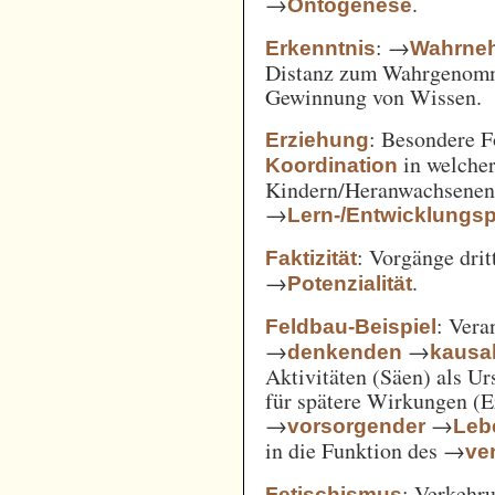
→
.
Ontogenese
: →
Erkenntnis
Wahrne
Distanz zum Wahrgenomm
Gewinnung von Wissen.
: Besondere 
Erziehung
in welcher
Koordination
Kindern/Heranwachsene
→
Lern-/Entwicklungs
: Vorgänge drit
Faktizität
→
.
Potenzialität
: Vera
Feldbau-Beispiel
→
→
denkenden
kausa
Aktivitäten (Säen) als U
für spätere Wirkungen (E
→
→
vorsorgender
Leb
in die Funktion des →
ve
: Verkehru
Fetischismus