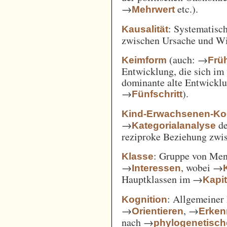
→
etc.).
Mehrwert
: Systematisc
Kausalität
zwischen Ursache und W
(auch: →
Keimform
Frü
Entwicklung, die sich im 
dominante alte Entwicklun
→
).
Fünfschritt
Kind-Erwachsenen-Koo
→
d
Kategorialanalyse
reziproke Beziehung zwi
: Gruppe von Me
Klasse
→
, wobei →
Interessen
Hauptklassen im →
Kapi
: Allgemeiner 
Kognition
→
, →
Orientieren
Erken
nach →
phylogenetisc