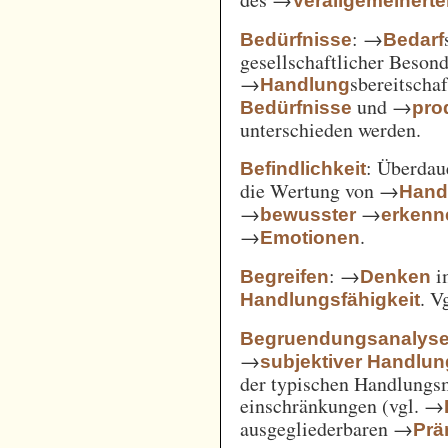
Verallgemeinert
: →
Bedürfnisse
Bedarf
gesellschaftlicher Beson
→
sbereitscha
Handlung
und →
Bedürfnisse
pro
unterschieden werden.
: Überda
Befindlichkeit
die Wertung von →
Hand
→
→
bewusster
erkenn
→
.
Emotionen
: →
i
Begreifen
Denken
. V
Handlungsfähigkeit
Begruendungsanalys
→
subjektiver Handlu
der typischen Handlungs
einschränkungen (vgl. →
ausgegliederbaren →
Prä