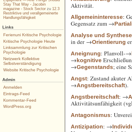
Aktivität.
Stay That Way - Jacobin
magazine - Stock Sector
zu
12.3
Restriktive und verallgemeinerte
: G
Allgemeininteresse
Handlungsfähigkeit
Gegensatz zum →
Partia
Links
Analyse und Synthes
Ferienuni Kritische Psychologie
in der →
er
Orientierung
Kritische Psychologie Heute
Linksammlung zur Kritischen
: Planvoll-→
Psychologie
Aneignung
→
Erschließun
Netzwerk Kollektive
kognitive
Selbstverständigung
→
; eine 
Gegenstands
Website Kritische Psychologie
: Zustand akuter A
Angst
Admin
→
).
Angstbereitschaft
Anmelden
Eintrags-Feed
: →
Angstbereitschaft
A
Kommentar-Feed
Aktivitätsunfähigkeit (vg
WordPress.org
: Unvere
Antagonismus
: →
Antizipation
Individ