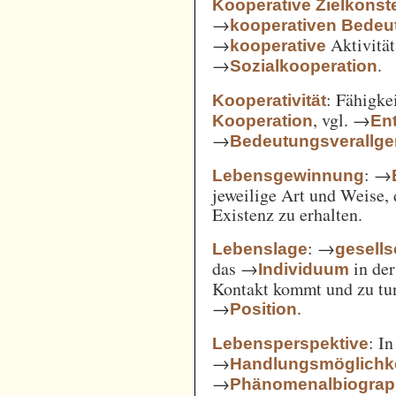
Kooperative Zielkonste
→
kooperativen Bedeu
→
Aktivität
kooperative
→
.
Sozialkooperation
: Fähigke
Kooperativität
, vgl. →
Kooperation
En
→
Bedeutungsverallg
: →
Lebensgewinnung
jeweilige Art und Weise, 
Existenz zu erhalten.
: →
Lebenslage
gesells
das →
in der
Individuum
Kontakt kommt und zu tun 
→
.
Position
: I
Lebensperspektive
→
Handlungsmöglichk
→
Phänomenalbiograp