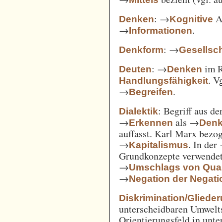
: →
Ak
Denken
Kognitive
→
.
Informationen
: →
Denkform
Gesellsch
: →
im 
Deuten
Denken
. V
Handlungsfähigkeit
→
.
Begreifen
: Begriff aus d
Dialektik
→
als →
Erkennen
Den
auffasst. Karl Marx bezo
→
. In der
Kapitalismus
Grundkonzepte verwendet
→
Umschlags von Quant
→
Negation der Negati
Diskrimination/Gliede
unterscheidbaren Umwelts
Orientierungsfeld in unte