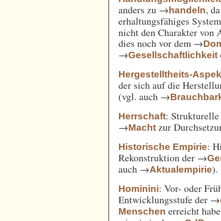
anders zu →
, d
handeln
erhaltungsfähiges System
nicht den Charakter von 
dies noch vor dem →
Dom
→
Gesellschaftlichkeit
Hergestelltheits-Aspek
der sich auf die Herstell
(vgl. auch →
Brauchbark
: Strukturell
Herrschaft
→
zur Durchsetzu
Macht
: H
Historische Empirie
Rekonstruktion der →
Ge
auch →
).
Aktualempirie
: Vor- oder Frü
Hominini
Entwicklungsstufe der →
erreicht habe
Menschen