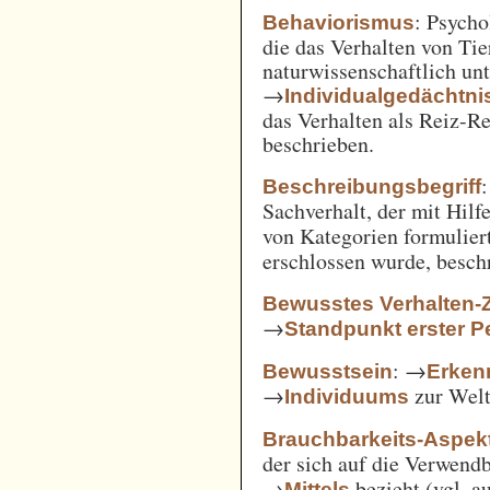
: Psycho
Behaviorismus
die das Verhalten von Ti
naturwissenschaftlich unt
→
Individualgedächtni
das Verhalten als Reiz-
beschrieben.
:
Beschreibungsbegriff
Sachverhalt, der mit Hil
von Kategorien formulie
erschlossen wurde, besch
Bewusstes Verhalten-
→
Standpunkt erster P
: →
Bewusstsein
Erken
→
zur Welt 
Individuums
Brauchbarkeits-Aspek
der sich auf die Verwend
→
bezieht (vgl. 
Mittels