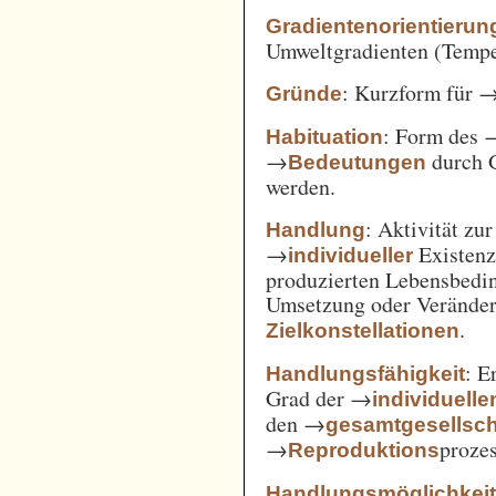
Gradientenorientierun
Umweltgradienten (Temper
: Kurzform für 
Gründe
: Form des 
Habituation
→
durch 
Bedeutungen
werden.
: Aktivität zu
Handlung
→
Existenz
individueller
produzierten Lebensbedin
Umsetzung oder Verände
.
Zielkonstellationen
: E
Handlungsfähigkeit
Grad der →
individuelle
den →
gesamtgesellsch
→
prozes
Reproduktions
Handlungsmöglichkei