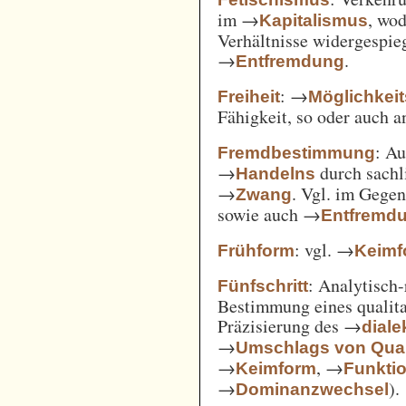
im →
, wod
Kapitalismus
Verhältnisse widergespie
→
.
Entfremdung
: →
Freiheit
Möglichkei
Fähigkeit, so oder auch 
: A
Fremdbestimmung
→
durch sachl
Handelns
→
. Vgl. im Gege
Zwang
sowie auch →
Entfremd
: vgl. →
Frühform
Keimf
: Analytisch-
Fünfschritt
Bestimmung eines qualita
Präzisierung des →
diale
→
Umschlags von Quant
→
, →
Keimform
Funkti
→
).
Dominanzwechsel