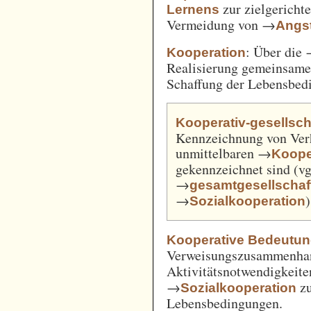
zur zielgerich
Lernens
Vermeidung von →
Angst
: Über die
Kooperation
Realisierung gemeinsam
Schaffung der Lebensbed
Kooperativ-gesellsch
Kennzeichnung von Verh
unmittelbaren →
Koope
gekennzeichnet sind (v
→
gesamtgesellschaft
→
)
Sozialkooperation
Kooperative Bedeutun
Verweisungszusammenha
Aktivitätsnotwendigkeite
→
z
Sozialkooperation
Lebensbedingungen.