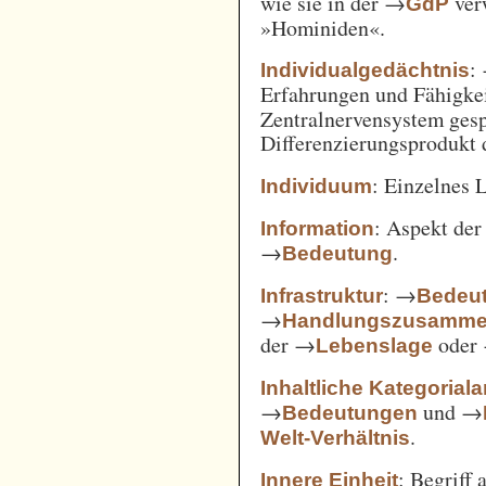
wie sie in der →
verw
GdP
»Hominiden«.
:
Individualgedächtnis
Erfahrungen und Fähigke
Zentralnervensystem gesp
Differenzierungsprodukt
: Einzelnes 
Individuum
: Aspekt de
Information
→
.
Bedeutung
: →
Infrastruktur
Bedeut
→
Handlungszusamm
der →
oder
Lebenslage
Inhaltliche Kategorial
→
und →
Bedeutungen
.
Welt-Verhältnis
: Begriff
Innere Einheit