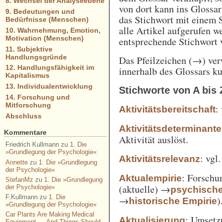
8. Wechsel der Analyseebene
von dort kann ins Glossa
9. Bedeutungen und
das Stichwort mit einem 
Bedürfnisse (Menschen)
alle Artikel aufgerufen w
10. Wahrnehmung, Emotion,
Motivation (Menschen)
entsprechende Stichwort
11. Subjektive
Handlungsgründe
Das Pfeilzeichen (→) verw
12. Handlungsfähigkeit im
innerhalb des Glossars k
Kapitalismus
13. Individualentwicklung
Stichworte von A bis 
14. Forschung und
Mitforschung
:
Aktivitätsbereitschaft
Abschluss
Aktivitätsdeterminante
Kommentare
Aktivität auslöst.
Friedrich Kullmann
zu
1. Die
»Grundlegung der Psychologie«
: vgl
Aktivitätsrelevanz
Annette
zu
1. Die »Grundlegung
der Psychologie«
: Forschu
Aktualempirie
StefanMz
zu
1. Die »Grundlegung
(aktuelle) →
der Psychologie«
psychisch
F.Kullmann
zu
1. Die
→
)
historische Empirie
»Grundlegung der Psychologie«
Car Plants Are Making Medical
: Umsetz
Aktualisierung
Equipment — And Things Should