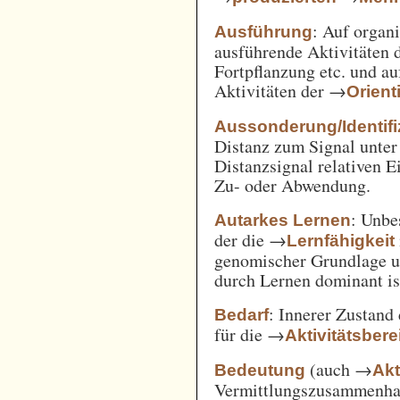
: Auf orga
Ausführung
ausführende Aktivitäten
Fortpflanzung etc. und a
Aktivitäten der →
Orient
Aussonderung/Identifi
Distanz zum Signal unter
Distanzsignal relativen 
Zu- oder Abwendung.
: Unbe
Autarkes Lernen
der die →
Lernfähigkeit
genomischer Grundlage u
durch Lernen dominant is
: Innerer Zustand
Bedarf
für die →
Aktivitätsbere
(auch →
Bedeutung
Akt
Vermittlungszusammenh