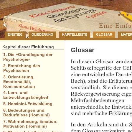
… 
Eine Einf
EINSTIEG
GLIEDERUNG
KAPITELLEISTE
GLOSSAR
MATER
Kapitel dieser Einführung
Glossar
1. Die »Grundlegung der
Psychologie«
In diesem Glossar werde
2. Entstehung des
Schlüsselbegriffe der GdP
Psychischen
eine entwickelnde Darstel
3. Orientierung,
Buch), sind die Erläuteru
Emotionalität,
verständlich. Sie dienen 
Kommunikation
Rückvergewisserung eigen
4. Lern- und
Entwicklungsfähigkeit
Mehrfachbedeutungen — e
5. Hominini-Entwicklung
unterschiedliche Entwick
6. Bedeutungen und
sind mehrfache Erklärung
Bedürfnisse (Hominini)
7. Wahrnehmung, Emotion,
In den Artikeln sind die 
Motivation (Hominini)
dem Glossar verknüpft, so