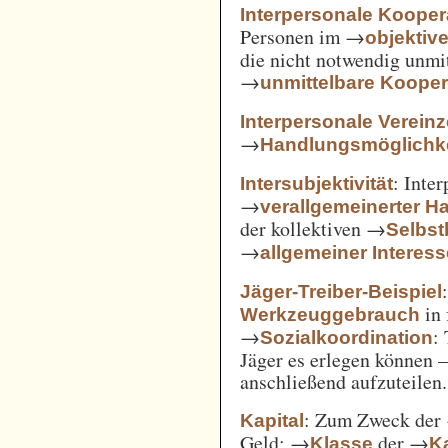
Interpersonale Kooper
Personen im →
objekti
die nicht notwendig unmi
→
unmittelbare Kooper
Interpersonale Verein
→
Handlungsmöglichke
: Inte
Intersubjektivität
→
verallgemeinerter H
der kollektiven →
Selbs
→
allgemeiner Interes
Jäger-Treiber-Beispiel
in 
Werkzeuggebrauch
→
:
Sozialkoordination
Jäger es erlegen können 
anschließend aufzuteilen.
: Zum Zweck der
Kapital
Geld; →
der →
Klasse
Ka