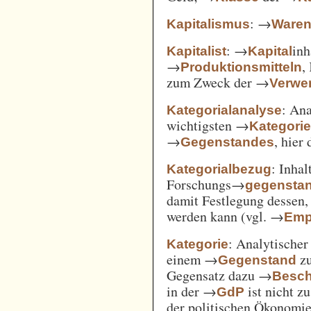
: →
Kapitalismus
Ware
: →
inh
Kapitalist
Kapital
→
,
Produktionsmitteln
zum Zweck der →
Verwe
: An
Kategorialanalyse
wichtigsten →
Kategori
→
, hier
Gegenstandes
: Inha
Kategorialbezug
Forschungs→
gegensta
damit Festlegung dessen
werden kann (vgl. →
Emp
: Analytischer
Kategorie
einem →
zu
Gegenstand
Gegensatz dazu →
Besch
in der →
ist nicht z
GdP
der politischen Ökonomi