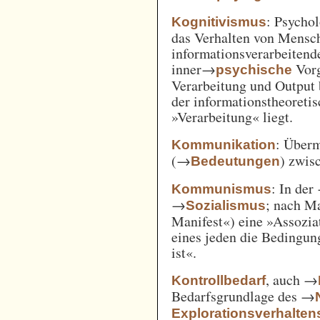
: Psycho
Kognitivismus
das Verhalten von Mensc
informationsverarbeitend
inner→
Vorg
psychische
Verarbeitung und Output 
der informationstheoreti
»Verarbeitung« liegt.
: Überm
Kommunikation
(→
) zwi
Bedeutungen
: In der
Kommunismus
→
; nach M
Sozialismus
Manifest«) eine »Assozia
eines jeden die Bedingung
ist«.
, auch →
Kontrollbedarf
Bedarfsgrundlage des →
Explorationsverhalten