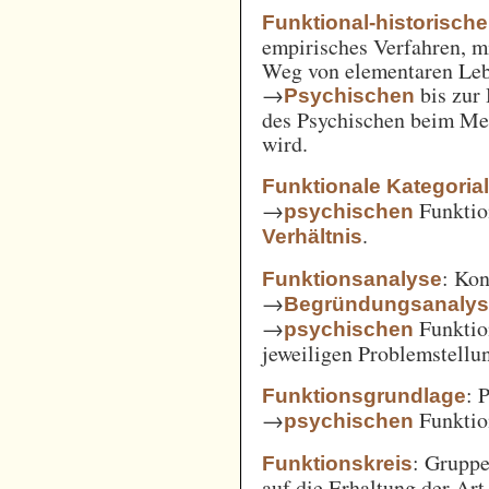
Funktional-historisch
empirisches Verfahren, m
Weg von elementaren Leb
→
bis zur
Psychischen
des Psychischen beim Men
wird.
Funktionale Kategoria
→
Funkti
psychischen
.
Verhältnis
: Kon
Funktionsanalyse
→
Begründungsanaly
→
Funktio
psychischen
jeweiligen Problemstellu
: 
Funktionsgrundlage
→
Funktio
psychischen
: Gruppe
Funktionskreis
auf die Erhaltung der Art