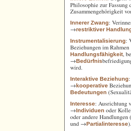
Philosophie zur Fassung d
Zusammengehörigkeit von
: Verinne
Innerer Zwang
→
restriktiver Handlun
: 
Instrumentalisierung
Beziehungen im Rahmen
, b
Handlungsfähigkeit
→
befriedigun
Bedürfnis
wird.
Interaktive Beziehung
→
Beziehun
kooperative
(Sexualitä
Bedeutungen
: Ausrichtung
Interesse
→
oder Kolle
Individuen
oder andere Handlungen 
und →
)
Partialinteresse