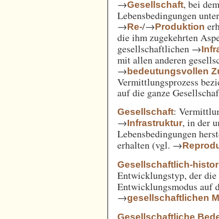
→
, bei de
Gesellschaft
Lebensbedingungen unter 
→
/→
erh
Re-
Produktion
die ihm zugekehrten Aspe
gesellschaftlichen →
Inf
mit allen anderen gesell
→
bedeutungsvollen
Vermittlungsprozess bezi
auf die ganze Gesellschaf
: Vermittl
Gesellschaft
→
, in der 
Infrastruktur
Lebensbedingungen herst
erhalten (vgl. →
Reprodu
Gesellschaftlich-histo
Entwicklungstyp, der die
Entwicklungsmodus auf d
→
gesellschaftlichen
Gesellschaftliche Bed