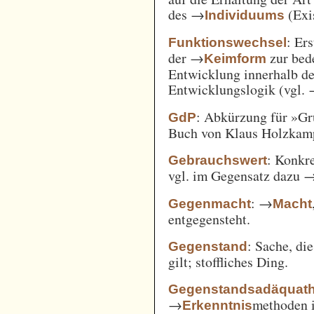
des →
(Exi
Individuums
: Er
Funktionswechsel
der →
zur bed
Keimform
Entwicklung innerhalb de
Entwicklungslogik (vgl.
: Abkürzung für »Gr
GdP
Buch von Klaus Holzkamp,
: Konkre
Gebrauchswert
vgl. im Gegensatz dazu 
: →
Gegenmacht
Macht
entgegensteht.
: Sache, di
Gegenstand
gilt; stoffliches Ding.
Gegenstandsadäquath
→
methoden i
Erkenntnis