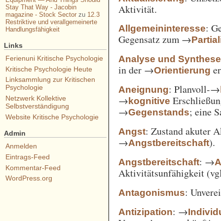
Aktivität.
Stay That Way - Jacobin
magazine - Stock Sector
zu
12.3
Restriktive und verallgemeinerte
: G
Allgemeininteresse
Handlungsfähigkeit
Gegensatz zum →
Partia
Links
Analyse und Synthes
Ferienuni Kritische Psychologie
in der →
er
Orientierung
Kritische Psychologie Heute
Linksammlung zur Kritischen
: Planvoll-→
Psychologie
Aneignung
→
Erschließun
Netzwerk Kollektive
kognitive
Selbstverständigung
→
; eine 
Gegenstands
Website Kritische Psychologie
: Zustand akuter A
Angst
Admin
→
).
Angstbereitschaft
Anmelden
Eintrags-Feed
: →
Angstbereitschaft
A
Kommentar-Feed
Aktivitätsunfähigkeit (vg
WordPress.org
: Unvere
Antagonismus
: →
Antizipation
Individ