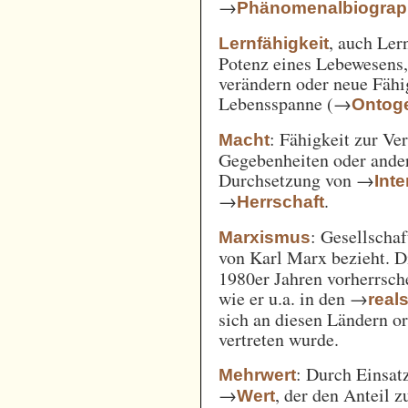
→
Phänomenalbiograp
, auch Ler
Lernfähigkeit
Potenz eines Lebewesens,
verändern oder neue Fähi
Lebensspanne (→
Ontog
: Fähigkeit zur Ve
Macht
Gegebenheiten oder ande
Durchsetzung von →
Int
→
.
Herrschaft
: Gesellschaf
Marxismus
von Karl Marx bezieht. 
1980er Jahren vorherrsch
wie er u.a. in den →
real
sich an diesen Ländern o
vertreten wurde.
: Durch Einsat
Mehrwert
→
, der den Anteil 
Wert