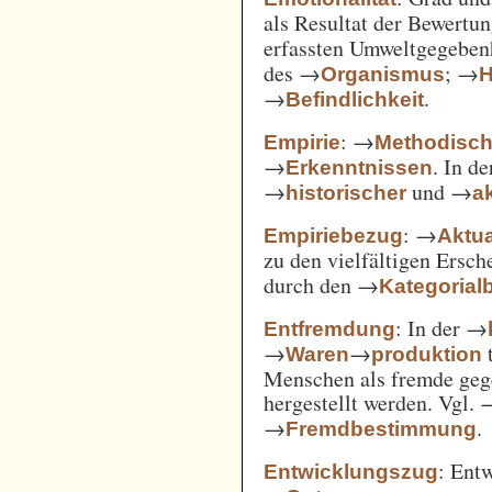
als Resultat der Bewertu
erfassten Umweltgegebe
des →
; →
Organismus
H
→
.
Befindlichkeit
: →
Empirie
Methodisc
→
. In d
Erkenntnissen
→
und →
historischer
ak
: →
Empiriebezug
Aktua
zu den vielfältigen Ersc
durch den →
Kategorial
: In der →
Entfremdung
→
→
t
Waren
produktion
Menschen als fremde gege
hergestellt werden. Vgl.
→
.
Fremdbestimmung
: Ent
Entwicklungszug