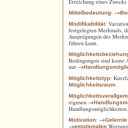
Erreichung eines Zwecks 
: →
Mittelbedeutung
Be
: Variatio
Modifikabilität
festgelegten Merkmals, d
Ausprägungen des Merkm
führen kann.
Möglichkeitsbeziehun
Bedingungen sind keine A
nur →
Handlungsmögli
: Kurz
Möglichkeitstyp
.
Möglichkeitsraum
Möglichkeitsverallge
eigenen →
Handlungsmö
Handlungsmöglichkeiten
: →
Motivation
Gelernte
→
Wertung 
emotionalen