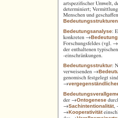
artspezifischer Umwelt, d
determiniert; Vermittlu
Menschen und geschaffen
Bedeutungsstrukture
: 
Bedeutungsanalyse
konkreten →
Bedeutung
Forschungsfeldes (vgl. 
der enthaltenen typische
-einschränkungen.
: 
Bedeutungsstruktur
verweisenden →
Bedeut
genomisch festgelegt si
→
vergegenständliche
Bedeutungsverallgem
der →
durc
Ontogenese
→
,
Sachintentionalität
→
einsch
Kooperativität
des →