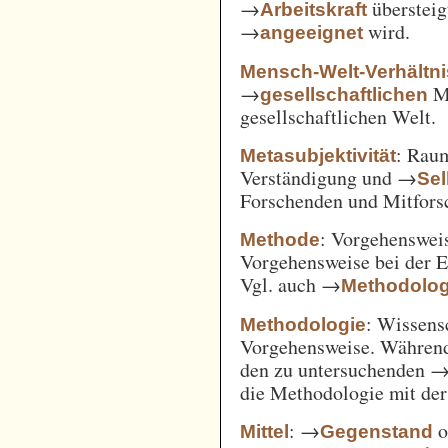
→
überstei
Arbeitskraft
→
wird.
angeeignet
Mensch-Welt-Verhältni
→
Me
gesellschaftlichen
gesellschaftlichen Welt.
: Ra
Metasubjektivität
Verständigung und →
Sel
Forschenden und Mitfors
: Vorgehenswei
Methode
Vorgehensweise bei der 
Vgl. auch →
Methodolog
: Wissens
Methodologie
Vorgehensweise. Während
den zu untersuchenden 
die Methodologie mit de
: →
o
Mittel
Gegenstand