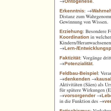
→
.
Ontogenese
: →
Erkenntnis
Wahrne
Distanz zum Wahrgenomm
Gewinnung von Wissen.
: Besondere 
Erziehung
in welcher
Koordination
Kindern/Heranwachsene
→
Lern-/Entwicklungs
: Vorgänge drit
Faktizität
→
.
Potenzialität
: Vera
Feldbau-Beispiel
→
→
denkenden
kausa
Aktivitäten (Säen) als U
für spätere Wirkungen (E
→
→
vorsorgender
Leb
in die Funktion des →
ve
: Verkehru
Fetischismus