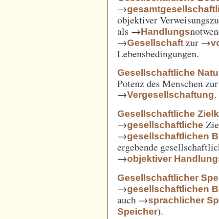
→
gesamtgesellschaftl
objektiver Verweisungs
als →
notwen
Handlungs
→
zur →
Gesellschaft
v
Lebensbedingungen.
Gesellschaftliche Nat
Potenz des Menschen zur 
→
.
Vergesellschaftung
Gesellschaftliche Ziel
→
Zie
gesellschaftliche
→
gesellschaftlichen 
ergebende gesellschaftli
→
objektiver Handlu
Gesellschaftlicher Spe
→
gesellschaftlichen 
auch →
sprachlicher Sp
).
Speicher