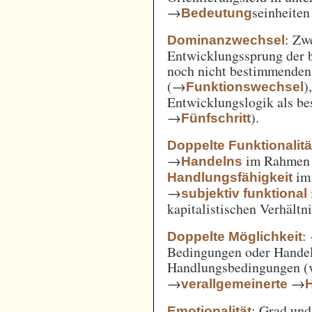
→
seinheiten
Bedeutung
: Zw
Dominanzwechsel
Entwicklungssprung der be
noch nicht bestimmenden
(→
)
Funktionswechsel
Entwicklungslogik als be
→
).
Fünfschritt
Doppelte Funktionalitä
→
im Rahme
Handelns
im
Handlungsfähigkeit
→
subjektiv funktional
kapitalistischen Verhält
:
Doppelte Möglichkeit
Bedingungen oder Handel
Handlungsbedingungen (
→
→
verallgemeinerte
: Grad un
Emotionalität