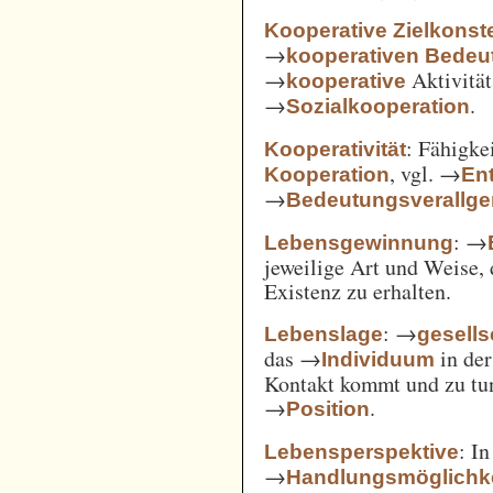
Kooperative Zielkonste
→
kooperativen Bedeu
→
Aktivität
kooperative
→
.
Sozialkooperation
: Fähigke
Kooperativität
, vgl. →
Kooperation
En
→
Bedeutungsverallg
: →
Lebensgewinnung
jeweilige Art und Weise, 
Existenz zu erhalten.
: →
Lebenslage
gesells
das →
in der
Individuum
Kontakt kommt und zu tun 
→
.
Position
: I
Lebensperspektive
→
Handlungsmöglichk