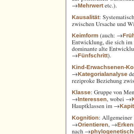
→
etc.).
Mehrwert
: Systematisc
Kausalität
zwischen Ursache und W
(auch: →
Keimform
Frü
Entwicklung, die sich im 
dominante alte Entwicklun
→
).
Fünfschritt
Kind-Erwachsenen-Koo
→
d
Kategorialanalyse
reziproke Beziehung zwi
: Gruppe von Me
Klasse
→
, wobei →
Interessen
Hauptklassen im →
Kapi
: Allgemeiner 
Kognition
→
, →
Orientieren
Erken
nach →
phylogenetisc