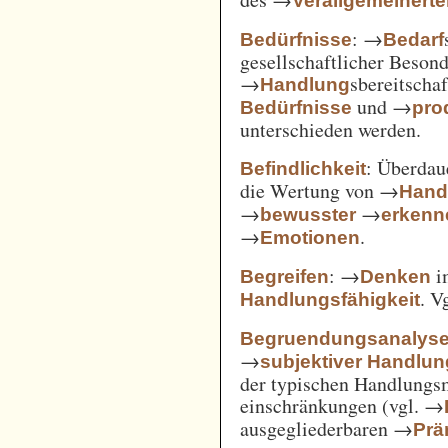
Verallgemeinert
: →
Bedürfnisse
Bedarf
gesellschaftlicher Beson
→
sbereitscha
Handlung
und →
Bedürfnisse
pro
unterschieden werden.
: Überda
Befindlichkeit
die Wertung von →
Hand
→
→
bewusster
erkenn
→
.
Emotionen
: →
i
Begreifen
Denken
. V
Handlungsfähigkeit
Begruendungsanalys
→
subjektiver Handlu
der typischen Handlungs
einschränkungen (vgl. →
ausgegliederbaren →
Prä