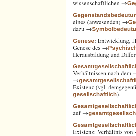
wissenschaftlichen →
Ge
Gegenstandsbedeutu
eines (anwesenden) →
Ge
dazu →
Symbolbedeut
: Entwicklung, 
Genese
Genese des →
Psychisc
Herausbildung und Differ
Gesamtgesellschaftlic
Verhältnissen nach dem
→
gesamtgesellschaftli
Existenz (vgl. demgegen
).
gesellschaftlich
Gesamtgesellschaftlic
auf →
gesamtgesellscha
Gesamtgesellschaftlich
Existenz: Verhältnis von