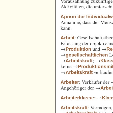
Vorausahnung zukünftiger
Aktivitäten, die untersc
Apriori der Individual
Annahme, dass der Mensc
kann.
: Gesellschaftsthe
Arbeit
Erfassung der objektiv-m
→
und →
Produktion
Re
→
Le
gesellschaftlichen
→
; →
Arbeitskraft
Klas
keine →
Produktionsmit
→
verkaufe
Arbeitskraft
: Verkäufer der
Arbeiter
Angehöriger der →
Arbei
: →
Arbeiterklasse
Klas
: Vermögen,
Arbeitskraft