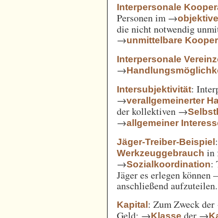
Interpersonale Kooper
Personen im →
objekti
die nicht notwendig unmi
→
unmittelbare Kooper
Interpersonale Verein
→
Handlungsmöglichke
: Inte
Intersubjektivität
→
verallgemeinerter H
der kollektiven →
Selbs
→
allgemeiner Interes
Jäger-Treiber-Beispiel
in 
Werkzeuggebrauch
→
:
Sozialkoordination
Jäger es erlegen können 
anschließend aufzuteilen.
: Zum Zweck der
Kapital
Geld; →
der →
Klasse
Ka