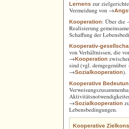
zur zielgerich
Lernens
Vermeidung von →
Angst
: Über die
Kooperation
Realisierung gemeinsam
Schaffung der Lebensbed
Kooperativ-gesellschaf
von Verhältnissen, die vo
→
zwische
Kooperation
sind (vgl. demgegenüber
→
).
Sozialkooperation
Kooperative Bedeutun
Verweisungszusammenha
Aktivitätsnotwendigkeite
→
z
Sozialkooperation
Lebensbedingungen.
Kooperative Zielkons