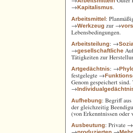
→
Güter 
Arbeitsmitteln
→
.
Kapitalismus
: Planmäßig
Arbeitsmittel
→
zur →
Werkzeug
vor
Lebensbedingungen.
: →
Arbeitsteilung
Sozi
→
Auf
gesellschaftliche
Tätigkeiten zur Herstell
: →
Artgedächtnis
Phyl
festgelegte →
Funktions
Genom gespeichert sind. 
→
Individualgedächtni
: Begriff au
Aufhebung
der gleichzeitig Beendi
(von Erkenntnissen oder 
: Private 
Ausbeutung
→
→
produzierten
Mehr