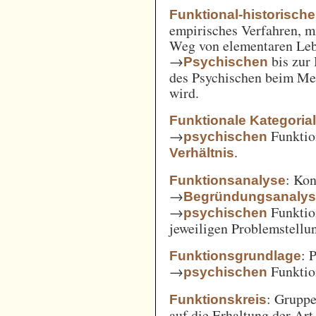
Funktional-historisch
empirisches Verfahren, m
Weg von elementaren Leb
→
bis zur
Psychischen
des Psychischen beim Men
wird.
Funktionale Kategoria
→
Funkti
psychischen
.
Verhältnis
: Kon
Funktionsanalyse
→
Begründungsanaly
→
Funktio
psychischen
jeweiligen Problemstellu
: 
Funktionsgrundlage
→
Funktio
psychischen
: Gruppe
Funktionskreis
auf die Erhaltung der Art