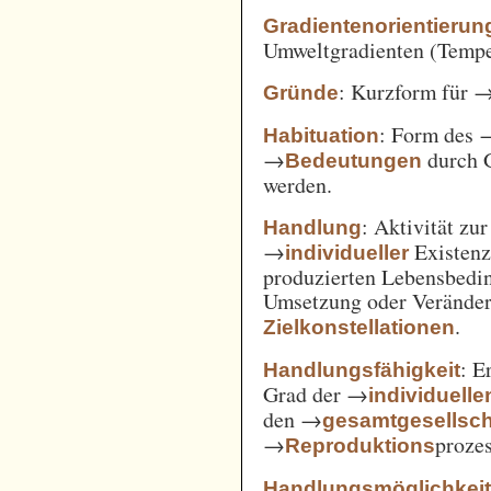
Gradientenorientierun
Umweltgradienten (Temper
: Kurzform für 
Gründe
: Form des 
Habituation
→
durch 
Bedeutungen
werden.
: Aktivität zu
Handlung
→
Existenz
individueller
produzierten Lebensbedin
Umsetzung oder Verände
.
Zielkonstellationen
: E
Handlungsfähigkeit
Grad der →
individuelle
den →
gesamtgesellsch
→
prozes
Reproduktions
Handlungsmöglichkei