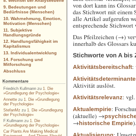
8. Wechsel der Analyseebene
von dort kann ins Glossa
9. Bedeutungen und
das Stichwort mit einem 
Bedürfnisse (Menschen)
alle Artikel aufgerufen w
10. Wahrnehmung, Emotion,
Motivation (Menschen)
entsprechende Stichwort
11. Subjektive
Handlungsgründe
Das Pfeilzeichen (→) verw
12. Handlungsfähigkeit im
innerhalb des Glossars k
Kapitalismus
13. Individualentwicklung
Stichworte von A bis 
14. Forschung und
Mitforschung
:
Aktivitätsbereitschaft
Abschluss
Aktivitätsdeterminante
Kommentare
Aktivität auslöst.
Friedrich Kullmann
zu
1. Die
»Grundlegung der Psychologie«
: vgl
Aktivitätsrelevanz
Annette
zu
1. Die »Grundlegung
der Psychologie«
: Forschu
Aktualempirie
StefanMz
zu
1. Die »Grundlegung
(aktuelle) →
der Psychologie«
psychisch
F.Kullmann
zu
1. Die
→
)
historische Empirie
»Grundlegung der Psychologie«
Car Plants Are Making Medical
: Umsetz
Aktualisierung
Equipment — And Things Should