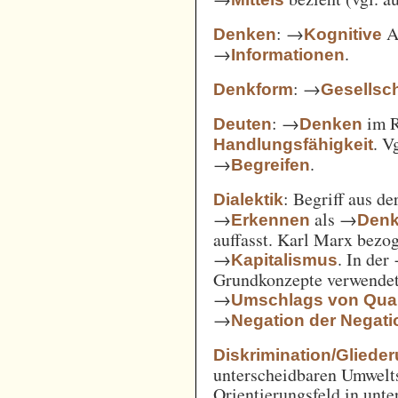
: →
Ak
Denken
Kognitive
→
.
Informationen
: →
Denkform
Gesellsch
: →
im 
Deuten
Denken
. V
Handlungsfähigkeit
→
.
Begreifen
: Begriff aus d
Dialektik
→
als →
Erkennen
Den
auffasst. Karl Marx bezo
→
. In der
Kapitalismus
Grundkonzepte verwendet
→
Umschlags von Quant
→
Negation der Negati
Diskrimination/Gliede
unterscheidbaren Umwelts
Orientierungsfeld in unte