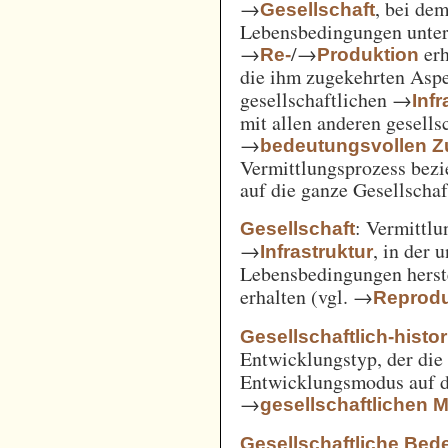
→
, bei de
Gesellschaft
Lebensbedingungen unter 
→
/→
erh
Re-
Produktion
die ihm zugekehrten Aspe
gesellschaftlichen →
Inf
mit allen anderen gesell
→
bedeutungsvollen
Vermittlungsprozess bezi
auf die ganze Gesellschaf
: Vermittl
Gesellschaft
→
, in der 
Infrastruktur
Lebensbedingungen herst
erhalten (vgl. →
Reprodu
Gesellschaftlich-histo
Entwicklungstyp, der die
Entwicklungsmodus auf d
→
gesellschaftlichen
Gesellschaftliche Bed