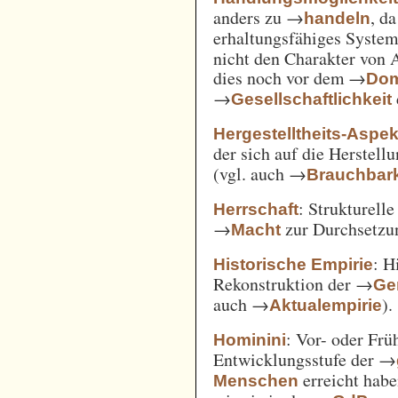
anders zu →
, d
handeln
erhaltungsfähiges System
nicht den Charakter von 
dies noch vor dem →
Dom
→
Gesellschaftlichkeit
Hergestelltheits-Aspek
der sich auf die Herstell
(vgl. auch →
Brauchbark
: Strukturell
Herrschaft
→
zur Durchsetzu
Macht
: H
Historische Empirie
Rekonstruktion der →
Ge
auch →
).
Aktualempirie
: Vor- oder Frü
Hominini
Entwicklungsstufe der →
erreicht habe
Menschen