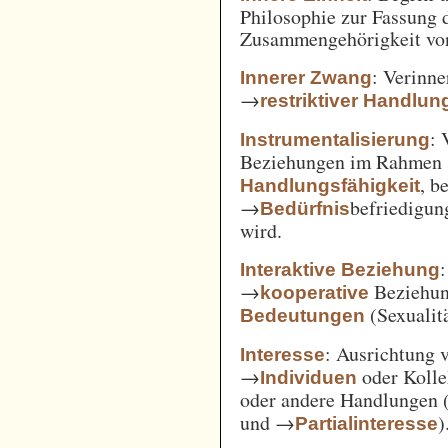
Philosophie zur Fassung d
Zusammengehörigkeit von
: Verinne
Innerer Zwang
→
restriktiver Handlun
: 
Instrumentalisierung
Beziehungen im Rahmen
, b
Handlungsfähigkeit
→
befriedigun
Bedürfnis
wird.
Interaktive Beziehung
→
Beziehun
kooperative
(Sexualitä
Bedeutungen
: Ausrichtung
Interesse
→
oder Kolle
Individuen
oder andere Handlungen 
und →
)
Partialinteresse