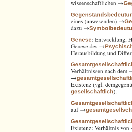
wissenschaftlichen →
Ge
Gegenstandsbedeutu
eines (anwesenden) →
Ge
dazu →
Symbolbedeut
: Entwicklung, 
Genese
Genese des →
Psychisc
Herausbildung und Differ
Gesamtgesellschaftlic
Verhältnissen nach dem
→
gesamtgesellschaftli
Existenz (vgl. demgegen
).
gesellschaftlich
Gesamtgesellschaftlic
auf →
gesamtgesellscha
Gesamtgesellschaftlich
Existenz: Verhältnis von