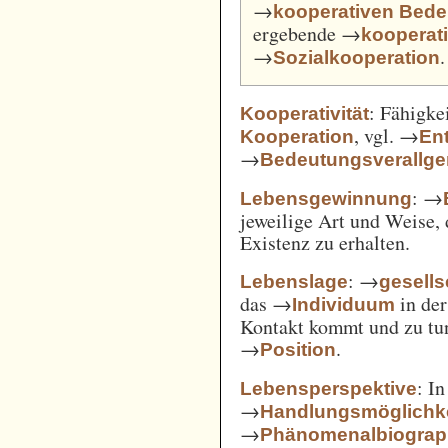
→
kooperativen Bede
ergebende →
kooperat
→
.
Sozialkooperation
: Fähigke
Kooperativität
, vgl. →
Kooperation
En
→
Bedeutungsverallg
: →
Lebensgewinnung
jeweilige Art und Weise, 
Existenz zu erhalten.
: →
Lebenslage
gesells
das →
in der
Individuum
Kontakt kommt und zu tun 
→
.
Position
: I
Lebensperspektive
→
Handlungsmöglichk
→
Phänomenalbiograp