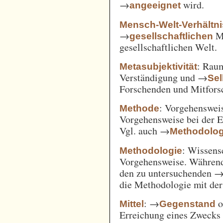
→
wird.
angeeignet
Mensch-Welt-Verhältni
→
Me
gesellschaftlichen
gesellschaftlichen Welt.
: Ra
Metasubjektivität
Verständigung und →
Sel
Forschenden und Mitfors
: Vorgehenswei
Methode
Vorgehensweise bei der 
Vgl. auch →
Methodolog
: Wissens
Methodologie
Vorgehensweise. Während
den zu untersuchenden 
die Methodologie mit de
: →
o
Mittel
Gegenstand
Erreichung eines Zwecks 