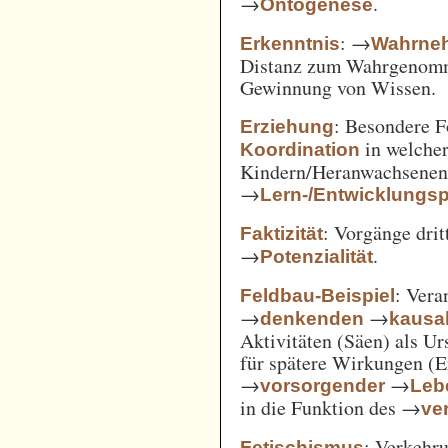
→
.
Ontogenese
: →
Erkenntnis
Wahrne
Distanz zum Wahrgenomm
Gewinnung von Wissen.
: Besondere 
Erziehung
in welcher
Koordination
Kindern/Heranwachsene
→
Lern-/Entwicklungs
: Vorgänge drit
Faktizität
→
.
Potenzialität
: Vera
Feldbau-Beispiel
→
→
denkenden
kausa
Aktivitäten (Säen) als U
für spätere Wirkungen (E
→
→
vorsorgender
Leb
in die Funktion des →
ve
: Verkehru
Fetischismus