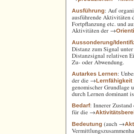
: Auf orga
Ausführung
ausführende Aktivitäten
Fortpflanzung etc. und a
Aktivitäten der →
Orient
Aussonderung/Identifi
Distanz zum Signal unter
Distanzsignal relativen 
Zu- oder Abwendung.
: Unbe
Autarkes Lernen
der die →
Lernfähigkeit
genomischer Grundlage u
durch Lernen dominant is
: Innerer Zustand
Bedarf
für die →
Aktivitätsbere
(auch →
Bedeutung
Akt
Vermittlungszusammenh