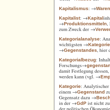
: →
Kapitalismus
Ware
: →
inh
Kapitalist
Kapital
→
,
Produktionsmitteln
zum Zweck der →
Verwe
: An
Kategorialanalyse
wichtigsten →
Kategori
→
, hier
Gegenstandes
: Inha
Kategorialbezug
Forschungs→
gegensta
damit Festlegung dessen
werden kann (vgl. →
Emp
: Analytischer
Kategorie
einem →
zu
Gegenstand
Gegensatz dazu →
Besch
in der →
ist nicht z
GdP
der politischen Ökonomi