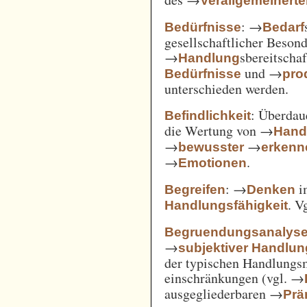
Verallgemeinert
: →
Bedürfnisse
Bedarf
gesellschaftlicher Beson
→
sbereitscha
Handlung
und →
Bedürfnisse
pro
unterschieden werden.
: Überda
Befindlichkeit
die Wertung von →
Hand
→
→
bewusster
erkenn
→
.
Emotionen
: →
i
Begreifen
Denken
. V
Handlungsfähigkeit
Begruendungsanalys
→
subjektiver Handlu
der typischen Handlungs
einschränkungen (vgl. →
ausgegliederbaren →
Prä