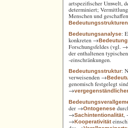
artspezifischer Umwelt, d
determiniert; Vermittlu
Menschen und geschaffen
Bedeutungsstrukture
: 
Bedeutungsanalyse
konkreten →
Bedeutung
Forschungsfeldes (vgl. 
der enthaltenen typische
-einschränkungen.
: 
Bedeutungsstruktur
verweisenden →
Bedeut
genomisch festgelegt si
→
vergegenständliche
Bedeutungsverallgem
der →
durc
Ontogenese
→
,
Sachintentionalität
→
einsch
Kooperativität
des →