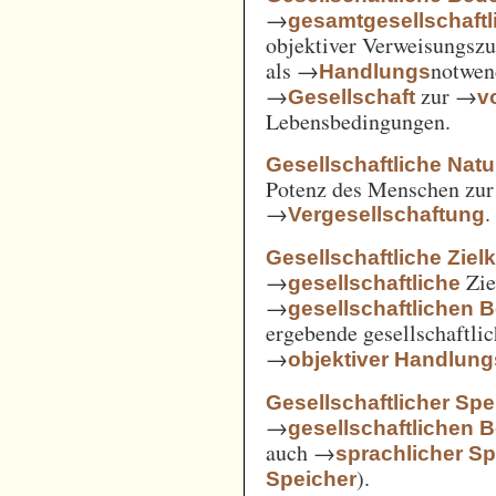
→
gesamtgesellschaftl
objektiver Verweisungs
als →
notwen
Handlungs
→
zur →
Gesellschaft
v
Lebensbedingungen.
Gesellschaftliche Nat
Potenz des Menschen zur 
→
.
Vergesellschaftung
Gesellschaftliche Ziel
→
Zie
gesellschaftliche
→
gesellschaftlichen 
ergebende gesellschaftli
→
objektiver Handlu
Gesellschaftlicher Spe
→
gesellschaftlichen 
auch →
sprachlicher Sp
).
Speicher