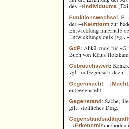
des →
(Exi
Individuums
: Er
Funktionswechsel
der →
zur bed
Keimform
Entwicklung innerhalb de
Entwicklungslogik (vgl.
: Abkürzung für »Gr
GdP
Buch von Klaus Holzkamp,
: Konkre
Gebrauchswert
vgl. im Gegensatz dazu 
: →
Gegenmacht
Macht
entgegensteht.
: Sache, di
Gegenstand
gilt; stoffliches Ding.
Gegenstandsadäquath
→
methoden i
Erkenntnis