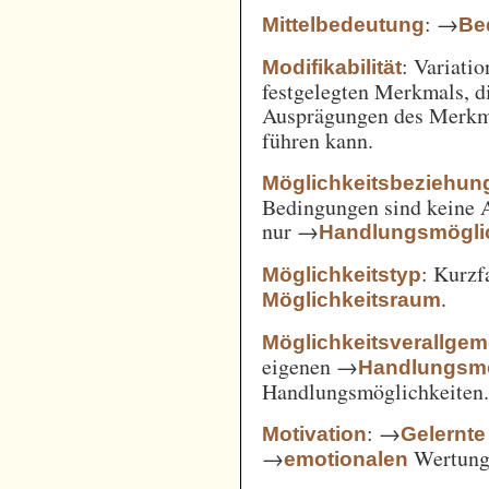
: →
Mittelbedeutung
Be
: Variatio
Modifikabilität
festgelegten Merkmals, d
Ausprägungen des Merkm
führen kann.
Möglichkeitsbeziehun
Bedingungen sind keine A
nur →
Handlungsmögli
: Kurz
Möglichkeitstyp
.
Möglichkeitsraum
Möglichkeitsverallge
eigenen →
Handlungsmö
Handlungsmöglichkeiten
: →
Motivation
Gelernte
→
Wertung 
emotionalen