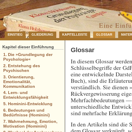
… 
Eine Einf
EINSTIEG
GLIEDERUNG
KAPITELLEISTE
GLOSSAR
MATER
Kapitel dieser Einführung
Glossar
1. Die »Grundlegung der
Psychologie«
In diesem Glossar werde
2. Entstehung des
Schlüsselbegriffe der GdP
Psychischen
eine entwickelnde Darstel
3. Orientierung,
Buch), sind die Erläuteru
Emotionalität,
verständlich. Sie dienen 
Kommunikation
Rückvergewisserung eigen
4. Lern- und
Entwicklungsfähigkeit
Mehrfachbedeutungen — e
5. Hominini-Entwicklung
unterschiedliche Entwick
6. Bedeutungen und
sind mehrfache Erklärung
Bedürfnisse (Hominini)
7. Wahrnehmung, Emotion,
In den Artikeln sind die 
Motivation (Hominini)
dem Glossar verknüpft, so