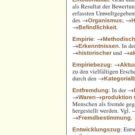
als Resultat der Bewertu
erfassten Umweltgegebe
des →
; →
Organismus
H
→
.
Befindlichkeit
: →
Empirie
Methodisc
→
. In d
Erkenntnissen
→
und →
historischer
ak
: →
Empiriebezug
Aktua
zu den vielfältigen Ersc
durch den →
Kategorial
: In der →
Entfremdung
→
→
t
Waren
produktion
Menschen als fremde gege
hergestellt werden. Vgl.
→
.
Fremdbestimmung
: Ent
Entwicklungszug