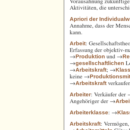
Vorausahnung zukünftiger
Aktivitäten, die untersc
Apriori der Individual
Annahme, dass der Mensc
kann.
: Gesellschaftsthe
Arbeit
Erfassung der objektiv-m
→
und →
Produktion
Re
→
Le
gesellschaftlichen
→
; →
Arbeitskraft
Klas
keine →
Produktionsmit
→
verkaufe
Arbeitskraft
: Verkäufer der
Arbeiter
Angehöriger der →
Arbei
: →
Arbeiterklasse
Klas
: Vermögen,
Arbeitskraft