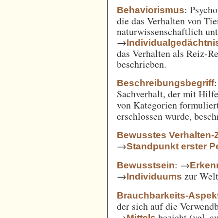
: Psycho
Behaviorismus
die das Verhalten von Ti
naturwissenschaftlich unt
→
Individualgedächtni
das Verhalten als Reiz-
beschrieben.
:
Beschreibungsbegriff
Sachverhalt, der mit Hil
von Kategorien formulie
erschlossen wurde, besch
Bewusstes Verhalten-
→
Standpunkt erster P
: →
Bewusstsein
Erken
→
zur Welt 
Individuums
Brauchbarkeits-Aspek
der sich auf die Verwend
→
bezieht (vgl. 
Mittels