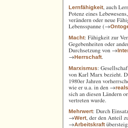
, auch Ler
Lernfähigkeit
Potenz eines Lebewesens,
verändern oder neue Fähi
Lebensspanne (→
Ontog
: Fähigkeit zur Ve
Macht
Gegebenheiten oder ande
Durchsetzung von →
Int
→
.
Herrschaft
: Gesellschaf
Marxismus
von Karl Marx bezieht. 
1980er Jahren vorherrsch
wie er u.a. in den →
real
sich an diesen Ländern o
vertreten wurde.
: Durch Einsat
Mehrwert
→
, der den Anteil 
Wert
→
überstei
Arbeitskraft