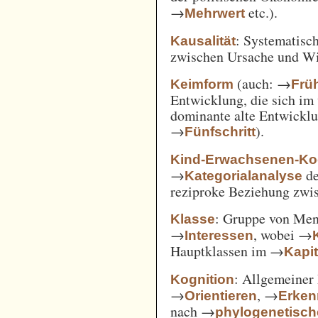
→
etc.).
Mehrwert
: Systematisc
Kausalität
zwischen Ursache und W
(auch: →
Keimform
Frü
Entwicklung, die sich im 
dominante alte Entwicklun
→
).
Fünfschritt
Kind-Erwachsenen-Koo
→
d
Kategorialanalyse
reziproke Beziehung zwi
: Gruppe von Me
Klasse
→
, wobei →
Interessen
Hauptklassen im →
Kapi
: Allgemeiner 
Kognition
→
, →
Orientieren
Erken
nach →
phylogenetisc