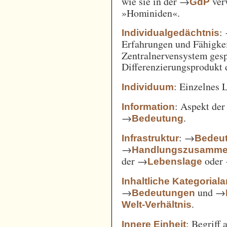
wie sie in der →
verw
GdP
»Hominiden«.
:
Individualgedächtnis
Erfahrungen und Fähigke
Zentralnervensystem gesp
Differenzierungsprodukt
: Einzelnes 
Individuum
: Aspekt de
Information
→
.
Bedeutung
: →
Infrastruktur
Bedeut
→
Handlungszusamm
der →
oder
Lebenslage
Inhaltliche Kategorial
→
und →
Bedeutungen
.
Welt-Verhältnis
: Begriff
Innere Einheit