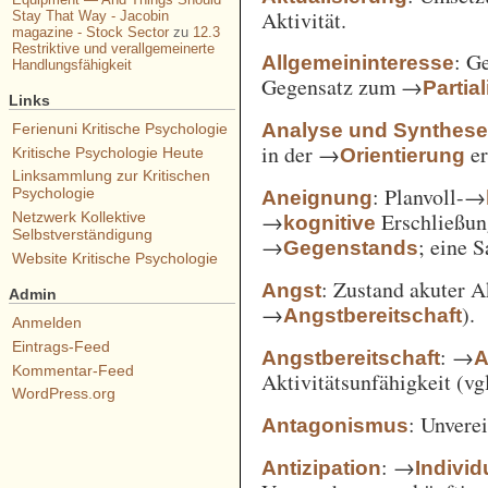
Aktivität.
Stay That Way - Jacobin
magazine - Stock Sector
zu
12.3
Restriktive und verallgemeinerte
: G
Allgemeininteresse
Handlungsfähigkeit
Gegensatz zum →
Partia
Links
Analyse und Synthes
Ferienuni Kritische Psychologie
in der →
er
Orientierung
Kritische Psychologie Heute
Linksammlung zur Kritischen
: Planvoll-→
Psychologie
Aneignung
→
Erschließun
Netzwerk Kollektive
kognitive
Selbstverständigung
→
; eine 
Gegenstands
Website Kritische Psychologie
: Zustand akuter A
Angst
Admin
→
).
Angstbereitschaft
Anmelden
Eintrags-Feed
: →
Angstbereitschaft
A
Kommentar-Feed
Aktivitätsunfähigkeit (vg
WordPress.org
: Unvere
Antagonismus
: →
Antizipation
Individ