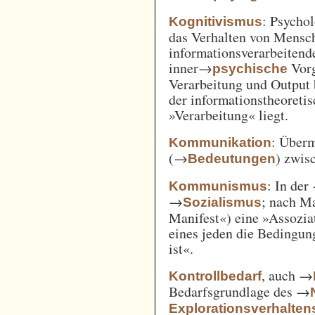
: Psycho
Kognitivismus
das Verhalten von Mensc
informationsverarbeitend
inner→
Vorg
psychische
Verarbeitung und Output 
der informationstheoreti
»Verarbeitung« liegt.
: Überm
Kommunikation
(→
) zwi
Bedeutungen
: In der
Kommunismus
→
; nach M
Sozialismus
Manifest«) eine »Assozia
eines jeden die Bedingung
ist«.
, auch →
Kontrollbedarf
Bedarfsgrundlage des →
Explorationsverhalten