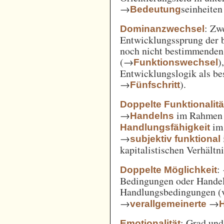
→
seinheiten
Bedeutung
: Zw
Dominanzwechsel
Entwicklungssprung der be
noch nicht bestimmenden
(→
)
Funktionswechsel
Entwicklungslogik als be
→
).
Fünfschritt
Doppelte Funktionalitä
→
im Rahme
Handelns
im
Handlungsfähigkeit
→
subjektiv funktional
kapitalistischen Verhält
:
Doppelte Möglichkeit
Bedingungen oder Handel
Handlungsbedingungen (
→
→
verallgemeinerte
: Grad un
Emotionalität