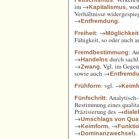
im →
, wod
Kapitalismus
Verhältnisse widergespie
→
.
Entfremdung
: →
Freiheit
Möglichkei
Fähigkeit, so oder auch 
: A
Fremdbestimmung
→
durch sachl
Handelns
→
. Vgl. im Gege
Zwang
sowie auch →
Entfremd
: vgl. →
Frühform
Keimf
: Analytisch-
Fünfschritt
Bestimmung eines qualita
Präzisierung des →
diale
→
Umschlags von Quant
→
, →
Keimform
Funkti
→
).
Dominanzwechsel