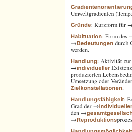
Gradientenorientierun
Umweltgradienten (Temper
: Kurzform für 
Gründe
: Form des 
Habituation
→
durch 
Bedeutungen
werden.
: Aktivität zu
Handlung
→
Existenz
individueller
produzierten Lebensbedin
Umsetzung oder Verände
.
Zielkonstellationen
: E
Handlungsfähigkeit
Grad der →
individuelle
den →
gesamtgesellsch
→
prozes
Reproduktions
Handlungsmöglichkei