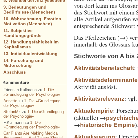
8. Wechsel der Analyseebene
von dort kann ins Glossa
9. Bedeutungen und
das Stichwort mit einem 
Bedürfnisse (Menschen)
alle Artikel aufgerufen w
10. Wahrnehmung, Emotion,
Motivation (Menschen)
entsprechende Stichwort
11. Subjektive
Handlungsgründe
Das Pfeilzeichen (→) verw
12. Handlungsfähigkeit im
innerhalb des Glossars k
Kapitalismus
13. Individualentwicklung
Stichworte von A bis 
14. Forschung und
Mitforschung
:
Aktivitätsbereitschaft
Abschluss
Aktivitätsdeterminante
Kommentare
Aktivität auslöst.
Friedrich Kullmann
zu
1. Die
»Grundlegung der Psychologie«
: vgl
Aktivitätsrelevanz
Annette
zu
1. Die »Grundlegung
der Psychologie«
: Forschu
Aktualempirie
StefanMz
zu
1. Die »Grundlegung
(aktuelle) →
der Psychologie«
psychisch
F.Kullmann
zu
1. Die
→
)
historische Empirie
»Grundlegung der Psychologie«
Car Plants Are Making Medical
: Umsetz
Aktualisierung
Equipment — And Things Should