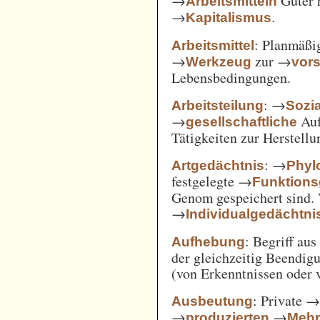
→
Güter 
Arbeitsmitteln
→
.
Kapitalismus
: Planmäßig
Arbeitsmittel
→
zur →
Werkzeug
vor
Lebensbedingungen.
: →
Arbeitsteilung
Sozi
→
Auf
gesellschaftliche
Tätigkeiten zur Herstell
: →
Artgedächtnis
Phyl
festgelegte →
Funktions
Genom gespeichert sind. 
→
Individualgedächtni
: Begriff au
Aufhebung
der gleichzeitig Beendi
(von Erkenntnissen oder 
: Private 
Ausbeutung
→
→
produzierten
Mehr