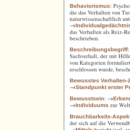
: Psycho
Behaviorismus
die das Verhalten von Ti
naturwissenschaftlich unt
→
Individualgedächtni
das Verhalten als Reiz-
beschrieben.
:
Beschreibungsbegriff
Sachverhalt, der mit Hil
von Kategorien formulie
erschlossen wurde, besch
Bewusstes Verhalten-
→
Standpunkt erster P
: →
Bewusstsein
Erken
→
zur Welt 
Individuums
Brauchbarkeits-Aspek
der sich auf die Verwend
→
bezieht (vgl. 
Mittels