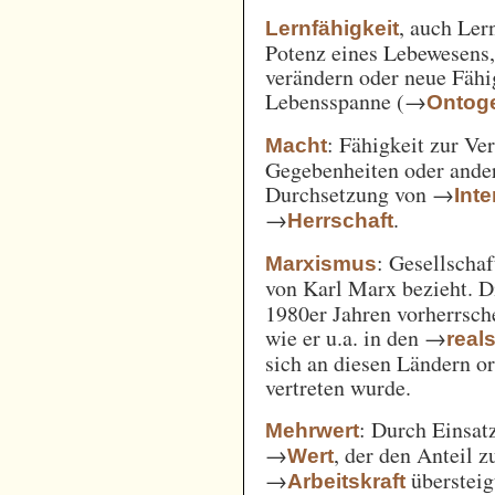
, auch Ler
Lernfähigkeit
Potenz eines Lebewesens,
verändern oder neue Fähi
Lebensspanne (→
Ontog
: Fähigkeit zur Ve
Macht
Gegebenheiten oder ande
Durchsetzung von →
Int
→
.
Herrschaft
: Gesellschaf
Marxismus
von Karl Marx bezieht. 
1980er Jahren vorherrsch
wie er u.a. in den →
real
sich an diesen Ländern o
vertreten wurde.
: Durch Einsat
Mehrwert
→
, der den Anteil 
Wert
→
überstei
Arbeitskraft