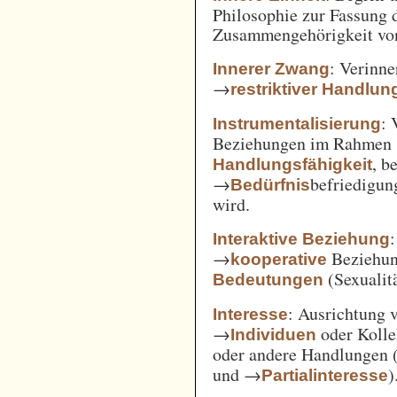
Philosophie zur Fassung d
Zusammengehörigkeit von
: Verinne
Innerer Zwang
→
restriktiver Handlun
: 
Instrumentalisierung
Beziehungen im Rahmen
, b
Handlungsfähigkeit
→
befriedigun
Bedürfnis
wird.
Interaktive Beziehung
→
Beziehun
kooperative
(Sexualitä
Bedeutungen
: Ausrichtung
Interesse
→
oder Kolle
Individuen
oder andere Handlungen 
und →
)
Partialinteresse