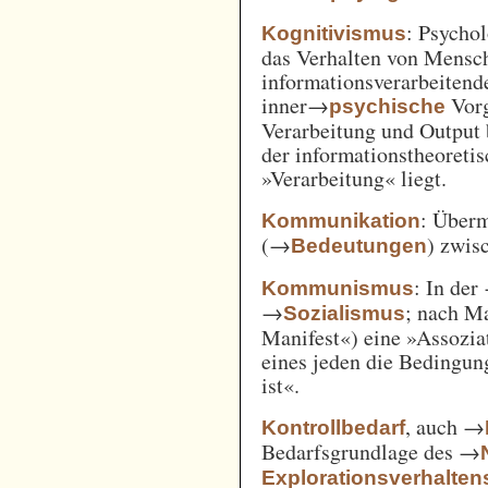
: Psycho
Kognitivismus
das Verhalten von Mensc
informationsverarbeitend
inner→
Vorg
psychische
Verarbeitung und Output 
der informationstheoreti
»Verarbeitung« liegt.
: Überm
Kommunikation
(→
) zwi
Bedeutungen
: In der
Kommunismus
→
; nach M
Sozialismus
Manifest«) eine »Assozia
eines jeden die Bedingung
ist«.
, auch →
Kontrollbedarf
Bedarfsgrundlage des →
Explorationsverhalten