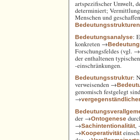
artspezifischer Umwelt, d
determiniert; Vermittlu
Menschen und geschaffen
Bedeutungsstrukture
: 
Bedeutungsanalyse
konkreten →
Bedeutung
Forschungsfeldes (vgl. 
der enthaltenen typische
-einschränkungen.
: 
Bedeutungsstruktur
verweisenden →
Bedeut
genomisch festgelegt si
→
vergegenständliche
Bedeutungsverallgem
der →
durc
Ontogenese
→
,
Sachintentionalität
→
einsch
Kooperativität
des →