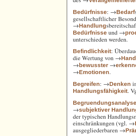
Verallgemeinert
: →
Bedürfnisse
Bedarf
gesellschaftlicher Beson
→
sbereitscha
Handlung
und →
Bedürfnisse
pro
unterschieden werden.
: Überda
Befindlichkeit
die Wertung von →
Hand
→
→
bewusster
erkenn
→
.
Emotionen
: →
i
Begreifen
Denken
. V
Handlungsfähigkeit
Begruendungsanalys
→
subjektiver Handlu
der typischen Handlungs
einschränkungen (vgl. →
ausgegliederbaren →
Prä