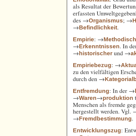
als Resultat der Bewertu
erfassten Umweltgegebe
des →
; →
Organismus
H
→
.
Befindlichkeit
: →
Empirie
Methodisc
→
. In d
Erkenntnissen
→
und →
historischer
ak
: →
Empiriebezug
Aktua
zu den vielfältigen Ersc
durch den →
Kategorial
: In der →
Entfremdung
→
→
t
Waren
produktion
Menschen als fremde gege
hergestellt werden. Vgl.
→
.
Fremdbestimmung
: Ent
Entwicklungszug