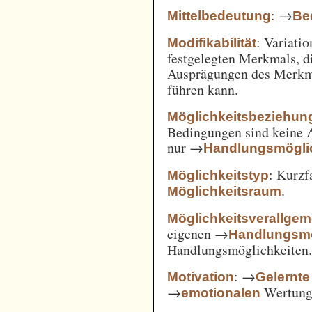
: →
Mittelbedeutung
Be
: Variatio
Modifikabilität
festgelegten Merkmals, d
Ausprägungen des Merkm
führen kann.
Möglichkeitsbeziehun
Bedingungen sind keine A
nur →
Handlungsmögli
: Kurz
Möglichkeitstyp
.
Möglichkeitsraum
Möglichkeitsverallge
eigenen →
Handlungsmö
Handlungsmöglichkeiten
: →
Motivation
Gelernte
→
Wertung 
emotionalen