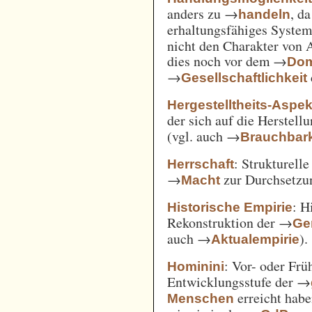
anders zu →
, d
handeln
erhaltungsfähiges System
nicht den Charakter von 
dies noch vor dem →
Dom
→
Gesellschaftlichkeit
Hergestelltheits-Aspek
der sich auf die Herstell
(vgl. auch →
Brauchbark
: Strukturell
Herrschaft
→
zur Durchsetzu
Macht
: H
Historische Empirie
Rekonstruktion der →
Ge
auch →
).
Aktualempirie
: Vor- oder Frü
Hominini
Entwicklungsstufe der →
erreicht habe
Menschen