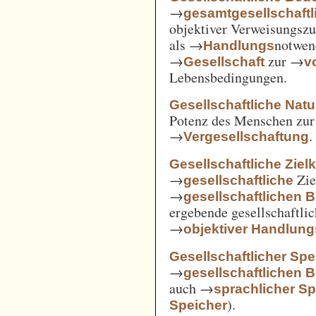
→
gesamtgesellschaftl
objektiver Verweisungs
als →
notwen
Handlungs
→
zur →
Gesellschaft
v
Lebensbedingungen.
Gesellschaftliche Nat
Potenz des Menschen zur 
→
.
Vergesellschaftung
Gesellschaftliche Ziel
→
Zie
gesellschaftliche
→
gesellschaftlichen 
ergebende gesellschaftli
→
objektiver Handlu
Gesellschaftlicher Spe
→
gesellschaftlichen 
auch →
sprachlicher Sp
).
Speicher