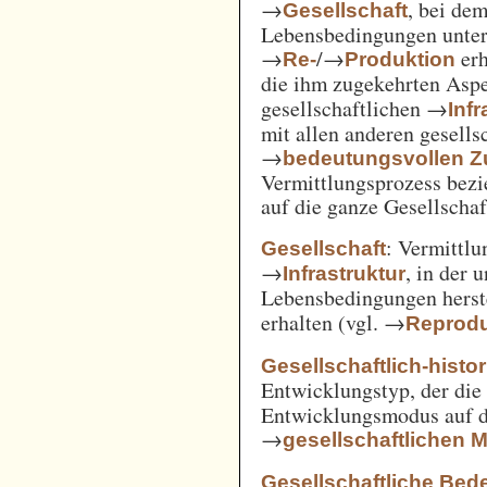
→
, bei de
Gesellschaft
Lebensbedingungen unter 
→
/→
erh
Re-
Produktion
die ihm zugekehrten Aspe
gesellschaftlichen →
Inf
mit allen anderen gesell
→
bedeutungsvollen
Vermittlungsprozess bezi
auf die ganze Gesellschaf
: Vermittl
Gesellschaft
→
, in der 
Infrastruktur
Lebensbedingungen herst
erhalten (vgl. →
Reprodu
Gesellschaftlich-histo
Entwicklungstyp, der die
Entwicklungsmodus auf d
→
gesellschaftlichen
Gesellschaftliche Bed