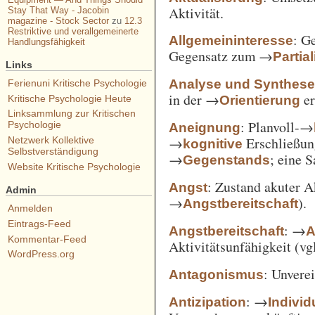
Aktivität.
Stay That Way - Jacobin
magazine - Stock Sector
zu
12.3
Restriktive und verallgemeinerte
: G
Allgemeininteresse
Handlungsfähigkeit
Gegensatz zum →
Partia
Links
Analyse und Synthes
Ferienuni Kritische Psychologie
in der →
er
Orientierung
Kritische Psychologie Heute
Linksammlung zur Kritischen
: Planvoll-→
Psychologie
Aneignung
→
Erschließun
Netzwerk Kollektive
kognitive
Selbstverständigung
→
; eine 
Gegenstands
Website Kritische Psychologie
: Zustand akuter A
Angst
Admin
→
).
Angstbereitschaft
Anmelden
Eintrags-Feed
: →
Angstbereitschaft
A
Kommentar-Feed
Aktivitätsunfähigkeit (vg
WordPress.org
: Unvere
Antagonismus
: →
Antizipation
Individ