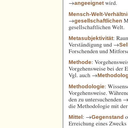
→
wird.
angeeignet
Mensch-Welt-Verhältni
→
Me
gesellschaftlichen
gesellschaftlichen Welt.
: Ra
Metasubjektivität
Verständigung und →
Sel
Forschenden und Mitfors
: Vorgehenswei
Methode
Vorgehensweise bei der 
Vgl. auch →
Methodolog
: Wissens
Methodologie
Vorgehensweise. Während
den zu untersuchenden 
die Methodologie mit de
: →
o
Mittel
Gegenstand
Erreichung eines Zwecks 