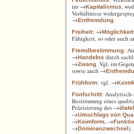
im →
, wod
Kapitalismus
Verhältnisse widergespie
→
.
Entfremdung
: →
Freiheit
Möglichkei
Fähigkeit, so oder auch 
: A
Fremdbestimmung
→
durch sachl
Handelns
→
. Vgl. im Gege
Zwang
sowie auch →
Entfremd
: vgl. →
Frühform
Keimf
: Analytisch-
Fünfschritt
Bestimmung eines qualita
Präzisierung des →
diale
→
Umschlags von Quant
→
, →
Keimform
Funkti
→
).
Dominanzwechsel