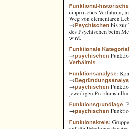
Funktional-historisch
empirisches Verfahren, m
Weg von elementaren Leb
→
bis zur
Psychischen
des Psychischen beim Men
wird.
Funktionale Kategoria
→
Funkti
psychischen
.
Verhältnis
: Kon
Funktionsanalyse
→
Begründungsanaly
→
Funktio
psychischen
jeweiligen Problemstellu
: 
Funktionsgrundlage
→
Funktio
psychischen
: Gruppe
Funktionskreis
auf die Erhaltung der Art