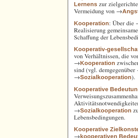
zur zielgerich
Lernens
Vermeidung von →
Angst
: Über die
Kooperation
Realisierung gemeinsam
Schaffung der Lebensbed
Kooperativ-gesellschaf
von Verhältnissen, die vo
→
zwische
Kooperation
sind (vgl. demgegenüber
→
).
Sozialkooperation
Kooperative Bedeutun
Verweisungszusammenha
Aktivitätsnotwendigkeite
→
z
Sozialkooperation
Lebensbedingungen.
Kooperative Zielkonste
→
kooperativen Bedeu