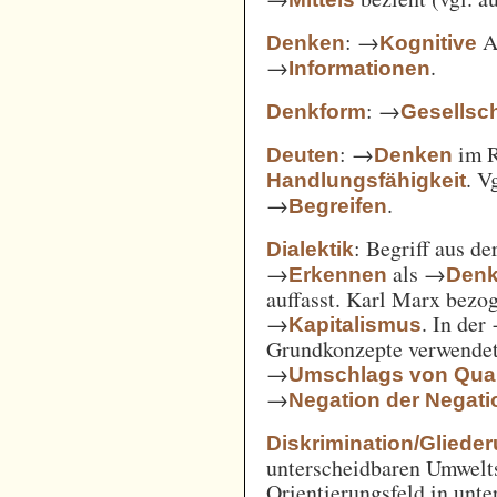
: →
Ak
Denken
Kognitive
→
.
Informationen
: →
Denkform
Gesellsch
: →
im 
Deuten
Denken
. V
Handlungsfähigkeit
→
.
Begreifen
: Begriff aus d
Dialektik
→
als →
Erkennen
Den
auffasst. Karl Marx bezo
→
. In der
Kapitalismus
Grundkonzepte verwendet
→
Umschlags von Quant
→
Negation der Negati
Diskrimination/Gliede
unterscheidbaren Umwelts
Orientierungsfeld in unte