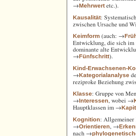
→
etc.).
Mehrwert
: Systematisc
Kausalität
zwischen Ursache und W
(auch: →
Keimform
Frü
Entwicklung, die sich im 
dominante alte Entwicklun
→
).
Fünfschritt
Kind-Erwachsenen-Koo
→
d
Kategorialanalyse
reziproke Beziehung zwi
: Gruppe von Me
Klasse
→
, wobei →
Interessen
Hauptklassen im →
Kapi
: Allgemeiner 
Kognition
→
, →
Orientieren
Erken
nach →
phylogenetisc