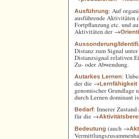
: Auf orga
Ausführung
ausführende Aktivitäten
Fortpflanzung etc. und a
Aktivitäten der →
Orient
Aussonderung/Identifi
Distanz zum Signal unter
Distanzsignal relativen 
Zu- oder Abwendung.
: Unbe
Autarkes Lernen
der die →
Lernfähigkeit
genomischer Grundlage u
durch Lernen dominant is
: Innerer Zustand
Bedarf
für die →
Aktivitätsbere
(auch →
Bedeutung
Akt
Vermittlungszusammenh