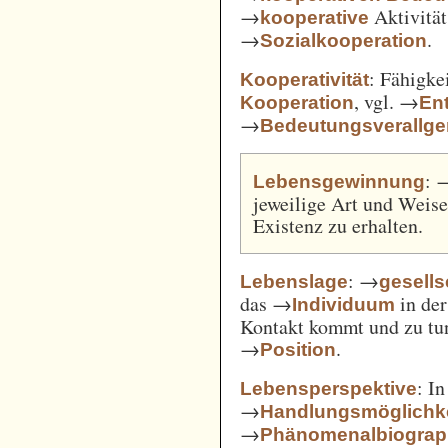
→
Aktivität
kooperative
→
.
Sozialkooperation
: Fähigke
Kooperativität
, vgl. →
Kooperation
En
→
Bedeutungsverallg
: 
Lebensgewinnung
jeweilige Art und Weise,
Existenz zu erhalten.
: →
Lebenslage
gesells
das →
in der
Individuum
Kontakt kommt und zu tun 
→
.
Position
: I
Lebensperspektive
→
Handlungsmöglichk
→
Phänomenalbiograp