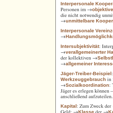
Interpersonale Kooper
Personen im →
objekti
die nicht notwendig unmi
→
unmittelbare Kooper
Interpersonale Verein
→
Handlungsmöglichke
: Inte
Intersubjektivität
→
verallgemeinerter H
der kollektiven →
Selbs
→
allgemeiner Interes
Jäger-Treiber-Beispiel
in 
Werkzeuggebrauch
→
:
Sozialkoordination
Jäger es erlegen können 
anschließend aufzuteilen.
: Zum Zweck der
Kapital
Geld; →
der →
Klasse
Ka