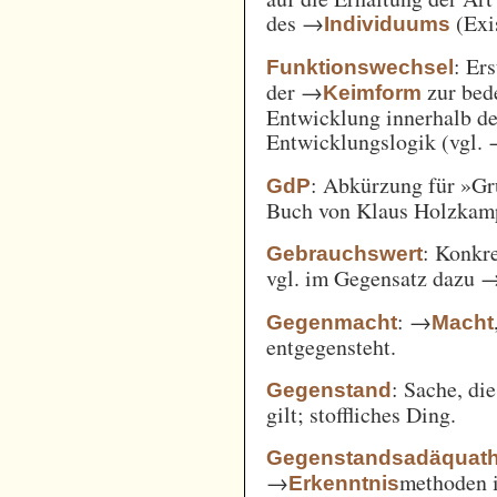
des →
(Exi
Individuums
: Er
Funktionswechsel
der →
zur bed
Keimform
Entwicklung innerhalb de
Entwicklungslogik (vgl.
: Abkürzung für »Gr
GdP
Buch von Klaus Holzkamp,
: Konkre
Gebrauchswert
vgl. im Gegensatz dazu 
: →
Gegenmacht
Macht
entgegensteht.
: Sache, di
Gegenstand
gilt; stoffliches Ding.
Gegenstandsadäquath
→
methoden i
Erkenntnis