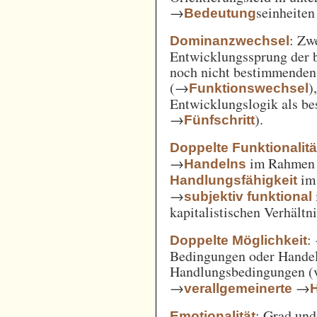
→
seinheiten
Bedeutung
: Zw
Dominanzwechsel
Entwicklungssprung der be
noch nicht bestimmenden
(→
)
Funktionswechsel
Entwicklungslogik als be
→
).
Fünfschritt
Doppelte Funktionalitä
→
im Rahme
Handelns
im
Handlungsfähigkeit
→
subjektiv funktional
kapitalistischen Verhält
:
Doppelte Möglichkeit
Bedingungen oder Handel
Handlungsbedingungen (
→
→
verallgemeinerte
: Grad un
Emotionalität