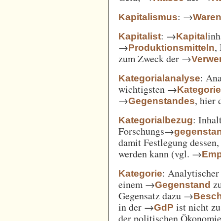
: →
Kapitalismus
Ware
: →
inh
Kapitalist
Kapital
→
,
Produktionsmitteln
zum Zweck der →
Verwe
: An
Kategorialanalyse
wichtigsten →
Kategori
→
, hier
Gegenstandes
: Inha
Kategorialbezug
Forschungs→
gegensta
damit Festlegung dessen
werden kann (vgl. →
Emp
: Analytischer
Kategorie
einem →
zu
Gegenstand
Gegensatz dazu →
Besch
in der →
ist nicht z
GdP
der politischen Ökonomi