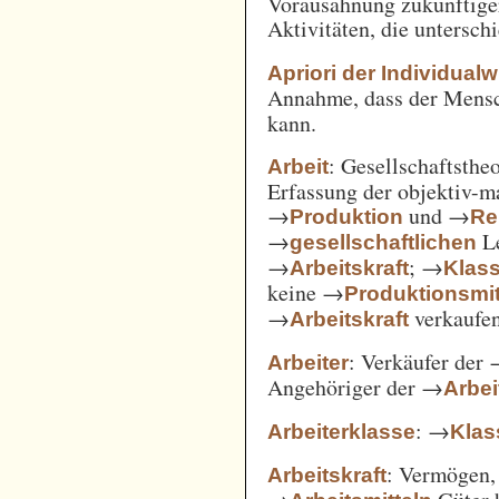
Vorausahnung zukünftiger
Aktivitäten, die untersc
Apriori der Individual
Annahme, dass der Mensc
kann.
: Gesellschaftsthe
Arbeit
Erfassung der objektiv-m
→
und →
Produktion
Re
→
Le
gesellschaftlichen
→
; →
Arbeitskraft
Klas
keine →
Produktionsmit
→
verkaufe
Arbeitskraft
: Verkäufer der
Arbeiter
Angehöriger der →
Arbei
: →
Arbeiterklasse
Klas
: Vermögen,
Arbeitskraft