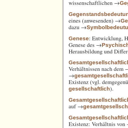
wissenschaftlichen →
Ge
Gegenstandsbedeutu
eines (anwesenden) →
Ge
dazu →
Symbolbedeut
: Entwicklung, 
Genese
Genese des →
Psychisc
Herausbildung und Differ
Gesamtgesellschaftlic
Verhältnissen nach dem
→
gesamtgesellschaftli
Existenz (vgl. demgegen
).
gesellschaftlich
Gesamtgesellschaftlic
auf →
gesamtgesellscha
Gesamtgesellschaftlich
Existenz: Verhältnis von