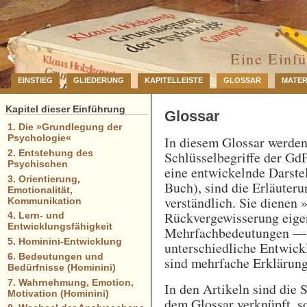
… 
Eine Einf
EINSTIEG
GLIEDERUNG
KAPITELLEISTE
GLOSSAR
MATER
Kapitel dieser Einführung
Glossar
1. Die »Grundlegung der
Psychologie«
In diesem Glossar werde
2. Entstehung des
Schlüsselbegriffe der GdP
Psychischen
eine entwickelnde Darstel
3. Orientierung,
Buch), sind die Erläuteru
Emotionalität,
verständlich. Sie dienen 
Kommunikation
Rückvergewisserung eigen
4. Lern- und
Entwicklungsfähigkeit
Mehrfachbedeutungen — e
5. Hominini-Entwicklung
unterschiedliche Entwick
6. Bedeutungen und
sind mehrfache Erklärung
Bedürfnisse (Hominini)
7. Wahrnehmung, Emotion,
In den Artikeln sind die 
Motivation (Hominini)
dem Glossar verknüpft, so