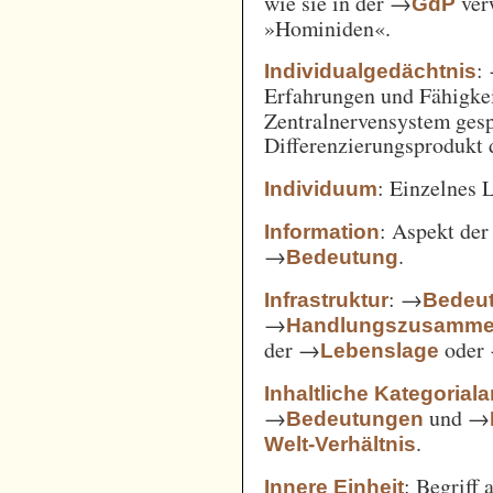
wie sie in der →
verw
GdP
»Hominiden«.
:
Individualgedächtnis
Erfahrungen und Fähigke
Zentralnervensystem gesp
Differenzierungsprodukt
: Einzelnes 
Individuum
: Aspekt de
Information
→
.
Bedeutung
: →
Infrastruktur
Bedeut
→
Handlungszusamm
der →
oder
Lebenslage
Inhaltliche Kategorial
→
und →
Bedeutungen
.
Welt-Verhältnis
: Begriff
Innere Einheit