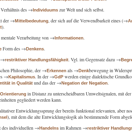
Verhältnis des →
zur Welt und sich selbst.
Individuums
kt der →
, der sich auf die Verwendbarkeit eines (→
Mittelbedeutung
A
).
t
, mentale Verarbeitung von →
.
Informationen
Form des →
.
e
Denkens
 →
. Vgl. im Gegensatz dazu →
restriktiver Handlungsfähigkeit
Begre
lschen Philosophie, der →
als →
bewegung in Widersprü
Erkennen
Denk
des →
. In der →
werden einige dialektische Grundko
Kapitalismus
GdP
und das der →
.
ität in Qualität
Negation der Negation
→
in Distanz zu unterscheidbaren Umweltsignalen, mit der 
Orientierung
einheiten gegliedert werden kann.
alitativer Entwicklungssprung der bereits funktional relevanten, aber 
), mit dem die alte Entwicklungslogik als bestimmende Form abgel
hsel
t des individuellen →
im Rahmen →
Handelns
restriktiver Handlung