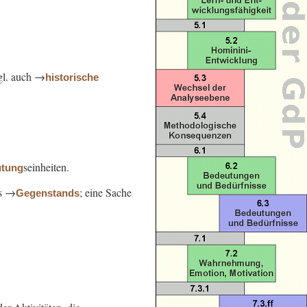
gl. auch →
historische
seinheiten.
tung
s →
; eine Sache
Gegenstands