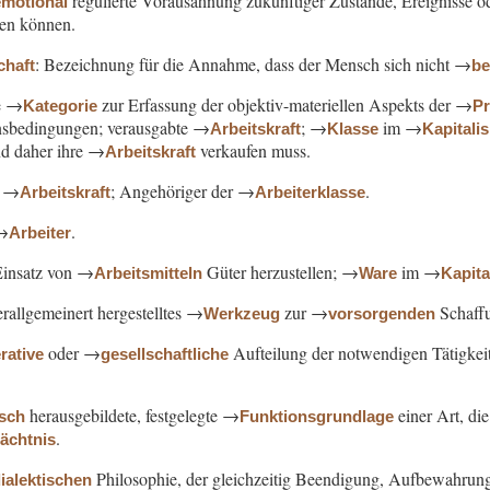
regulierte Vorausahnung zukünftiger Zustände, Ereignisse od
emotional
zen können.
: Bezeichnung für die Annahme, dass der Mensch sich nicht →
chaft
b
he →
zur Erfassung der objektiv-materiellen Aspekts der →
Kategorie
Pr
sbedingungen; verausgabte →
; →
im →
Arbeitskraft
Klasse
Kapitali
nd daher ihre →
verkaufen muss.
Arbeitskraft
→
; Angehöriger der →
.
Arbeitskraft
Arbeiterklasse
→
.
Arbeiter
Einsatz von →
Güter herzustellen; →
im →
Arbeitsmitteln
Ware
Kapit
rallgemeinert hergestelltes →
zur →
Schaff
Werkzeug
vorsorgenden
oder →
Aufteilung der notwendigen Tätigkeit
rative
gesellschaftliche
herausgebildete, festgelegte →
einer Art, di
isch
Funktionsgrundlage
.
dächtnis
Philosophie, der gleichzeitig Beendigung, Aufbewahrun
ialektischen