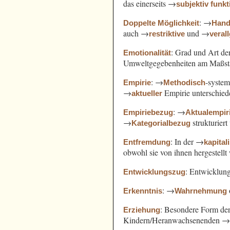
das einerseits →
subjektiv funkt
: →
Doppelte Möglichkeit
Hand
auch →
und →
restriktive
veral
: Grad und Art d
Emotionalität
Umweltgegebenheiten am Maßst
: →
-syste
Empirie
Methodisch
→
Empirie unterschied
aktueller
: →
Empiriebezug
Aktualempir
→
strukturiert
Kategorialbezug
: In der →
Entfremdung
kapital
obwohl sie von ihnen hergestell
: Entwicklung
Entwicklungszug
: →
Erkenntnis
Wahrnehmung
: Besondere Form de
Erziehung
Kindern/Heranwachsenenden 