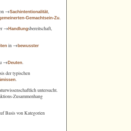
von →
,
Sachintentionalität
.
lgemeinerten-Gemachtsein-Zu
der →
sbereitschaft,
Handlung
in →
iten
bewusster
zu →
.
Deuten
sis der typischen
.
ämissen
turwissenschaftlich untersucht.
Reaktions-Zusammenhang
uf Basis von Kategorien