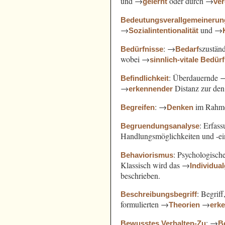
und →
oder durch →
gelernt
ve
Bedeutungsverallgemeinerun
→
und →
Sozialintentionalität
: →
szustän
Bedürfnisse
Bedarf
wobei →
sinnlich-vitale Bedür
: Überdauernde 
Befindlichkeit
→
Distanz zur de
erkennender
: →
im Rahm
Begreifen
Denken
: Erfas
Begruendungsanalyse
Handlungsmöglichkeiten und -e
: Psychologisch
Behaviorismus
Klassisch wird das →
Individua
beschrieben.
: Begrif
Beschreibungsbegriff
formulierten →
→
Theorien
erk
: →
Bewusstes Verhalten-Zu
B