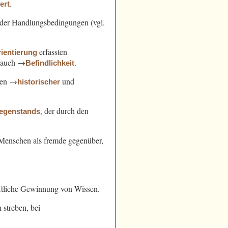
.
ert
der Handlungsbedingungen (vgl.
erfassten
ientierung
l. auch →
.
Befindlichkeit
hen →
und
historischer
, der durch den
egenstands
n Menschen als fremde gegenüber,
ftliche Gewinnung von Wissen.
streben, bei