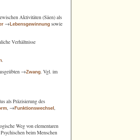
ischen Aktivitäten (Säen) als
→
sowie
er
Lebensgewinnung
hliche Verhältnisse
.
n
 ausgeübten →
. Vgl. im
Zwang
us als Präzisierung des
, →
,
orm
Funktionswechsel
slogische Weg von elementaren
s Psychischen beim Menschen