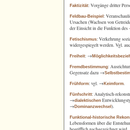
: Vorgänge dritter Pe
Faktizität
: Veranschaul
Feldbau-Beispiel
Ursachen (Wachsen von Getreide
der Einsicht in die Funktion des
: Verkehrung sozi
Fetischismus
widergespiegelt werden. Vgl. a
: →
Freiheit
Möglichkeitsbezi
: Ausricht
Fremdbestimmung
Gegensatz dazu →
Selbstbest
: vgl. →
.
Frühform
Keimform
: Analytisch-rekonst
Fünfschritt
→
Entwicklungst
dialektischen
→
).
Dominanzwechsel
Funktional-historische Rekon
Lebensformen über die Entsteh
begrifflich nachgezeichnet wird.