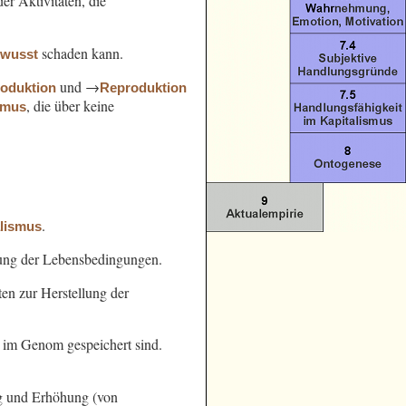
er Aktivitäten, die
schaden kann.
ewusst
und →
oduktion
Reproduktion
, die über keine
smus
.
alismus
ung der Lebensbedingungen.
en zur Herstellung der
e im Genom gespeichert sind.
g und Erhöhung (von