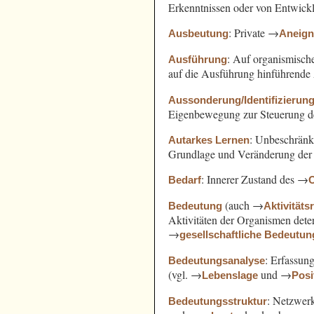
Erkenntnissen oder von Entwickl
: Private →
Ausbeutung
Aneig
: Auf organismisch
Ausführung
auf die Ausführung hinführende 
Aussonderung/Identifizierun
Eigenbewegung zur Steuerung d
: Unbeschränk
Autarkes Lernen
Grundlage und Veränderung der A
: Innerer Zustand des →
Bedarf
(auch →
Bedeutung
Aktivitäts
Aktivitäten der Organismen det
→
gesellschaftliche Bedeutun
: Erfassun
Bedeutungsanalyse
(vgl. →
und →
Lebenslage
Posi
: Netzwer
Bedeutungsstruktur