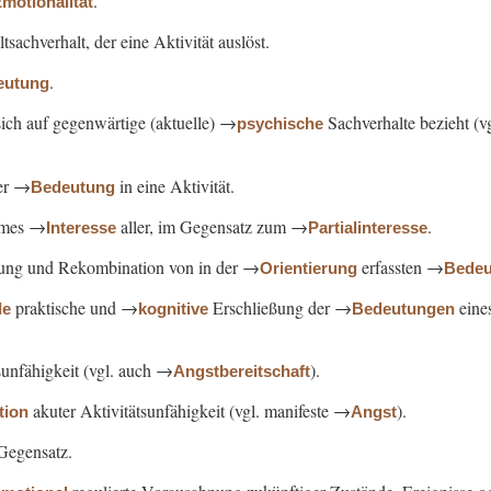
.
motionalität
sachverhalt, der eine Aktivität auslöst.
.
eutung
sich auf gegenwärtige (aktuelle) →
Sachverhalte bezieht (v
psychische
er →
in eine Aktivität.
Bedeutung
ames →
aller, im Gegensatz zum →
.
Interesse
Partialinteresse
gung und Rekombination von in der →
erfassten →
Orientierung
Bedeu
praktische und →
Erschließung der →
eine
de
kognitive
Bedeutungen
sunfähigkeit (vgl. auch →
).
Angstbereitschaft
akuter Aktivitätsunfähigkeit (vgl. manifeste →
).
tion
Angst
 Gegensatz.