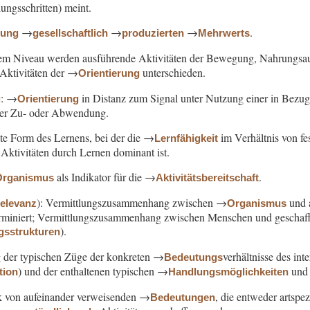
ungsschritten) meint.
→
→
→
.
nung
gesellschaftlich
produzierten
Mehrwerts
em Niveau werden ausführende Aktivitäten der Bewegung, Nahrungsau
Aktivitäten der →
unterschieden.
Orientierung
: →
in Distanz zum Signal unter Nutzung einer in Bezug 
g
Orientierung
er Zu- oder Abwendung.
te Form des Lernens, bei der die →
im Verhältnis von fe
Lernfähigkeit
ktivitäten durch Lernen dominant ist.
als Indikator für die →
.
Organismus
Aktivitätsbereitschaft
): Vermittlungszusammenhang zwischen →
und a
relevanz
Organismus
erminiert; Vermittlungszusammenhang zwischen Menschen und geschaffe
).
gsstrukturen
g der typischen Züge der konkreten →
verhältnisse des in
Bedeutungs
) und der enthaltenen typischen →
und 
tion
Handlungsmöglichkeiten
k von aufeinander verweisenden →
, die entweder artspe
Bedeutungen