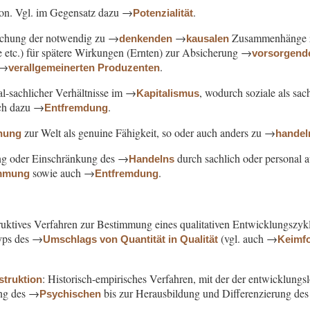
rson. Vgl. im Gegensatz dazu →
.
Potenzialität
ichung der notwendig zu →
→
Zusammenhänge zw
denkenden
kausalen
 etc.) für spätere Wirkungen (Ernten) zur Absicherung →
vorsorgend
 →
.
verallgemeinerten Produzenten
al-sachlicher Verhältnisse im →
, wodurch soziale als sac
Kapitalismus
uch dazu →
.
Entfremdung
zur Welt als genuine Fähigkeit, so oder auch anders zu →
ehung
handel
ung oder Einschränkung des →
durch sachlich oder personal
Handelns
sowie auch →
.
immung
Entfremdung
ruktives Verfahren zur Bestimmung eines qualitativen Entwicklungszykl
yps des →
(vgl. auch →
Umschlags von Quantität in Qualität
Keimf
: Historisch-empirisches Verfahren, mit der der entwicklung
struktion
ung des →
bis zur Herausbildung und Differenzierung de
Psychischen