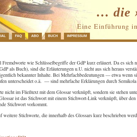
… die 
Eine Einführung i
IAL
FAQ
ABO
BUCH
IMPRESSUM
 Fremdworte wie Schlüsselbegriffe der GdP kurz erläuert. Da es sich 
 GdP als Buch), sind die Erläuterungen u.U. nicht aus sich heraus verstä
gentlich bekannter Inhalte. Bei Mehrfachbedeutungen — etwa wenn sic
ufen unterscheidet o.ä. — sind mehrfache Erklärungen durch Semikola 
te nicht im Fließtext mit dem Glossar verknüpft, sondern sie stehen unt
ossar ist das Stichwort mit einem Stichwort-Link verknüpft, über den 
ende Stichwort vorkommt.
f weitere Stichworte, die innerhalb des Glossars kurz beschrieben werd