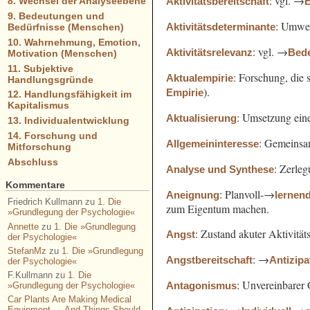
: vgl. →
Aktivitätsbereitschaft
E
8. Wechsel der Analyseebene
9. Bedeutungen und
: Umwelt
Aktivitätsdeterminante
Bedürfnisse (Menschen)
10. Wahrnehmung, Emotion,
: vgl. →
Aktivitätsrelevanz
Bed
Motivation (Menschen)
11. Subjektive
: Forschung, die 
Aktualempirie
Handlungsgründe
).
Empirie
12. Handlungsfähigkeit im
Kapitalismus
: Umsetzung ein
Aktualisierung
13. Individualentwicklung
14. Forschung und
: Gemeins
Allgemeininteresse
Mitforschung
Abschluss
: Zerle
Analyse und Synthese
Kommentare
: Planvoll-→
Aneignung
lernen
Friedrich Kullmann
zu
1. Die
zum Eigentum machen.
»Grundlegung der Psychologie«
Annette
zu
1. Die »Grundlegung
: Zustand akuter Aktivität
Angst
der Psychologie«
StefanMz
zu
1. Die »Grundlegung
: →
Angstbereitschaft
Antizipa
der Psychologie«
F.Kullmann
zu
1. Die
: Unvereinbarer
Antagonismus
»Grundlegung der Psychologie«
Car Plants Are Making Medical
Equipment — And Things Should