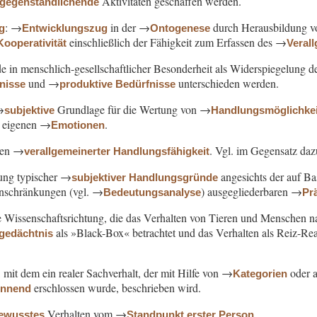
Aktivitäten geschaffen werden.
rgegenständlichende
: →
in der →
durch Herausbildung 
g
Entwicklungszug
Ontogenese
einschließlich der Fähigkeit zum Erfassen des →
Kooperativität
Veral
de in menschlich-gesellschaftlicher Besonderheit als Widerspiegelung 
und →
unterschieden werden.
fnisse
produktive Bedürfnisse
→
Grundlage für die Wertung von →
subjektive
Handlungsmöglichke
n eigenen →
.
Emotionen
en →
. Vgl. im Gegensatz da
verallgemeinerter Handlungsfähigkeit
sung typischer →
angesichts der auf Ba
subjektiver Handlungsgründe
inschränkungen (vgl. →
) ausgegliederbaren →
Bedeutungsanalyse
Pr
e Wissenschaftsrichtung, die das Verhalten von Tieren und Menschen na
als »Black-Box« betrachtet und das Verhalten als Reiz-
lgedächtnis
f, mit dem ein realer Sachverhalt, der mit Hilfe von →
oder a
Kategorien
erschlossen wurde, beschrieben wird.
ennend
Verhalten vom →
.
ewusstes
Standpunkt erster Person