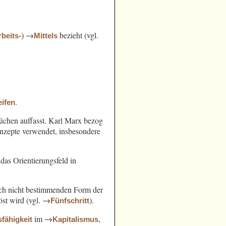
) →
bezieht (vgl.
rbeits-
Mittels
.
ifen
chen auffasst. Karl Marx bezog
nzepte verwendet, insbesondere
das Orientierungsfeld in
noch nicht bestimmenden Form der
öst wird (vgl. →
).
Fünfschritt
im →
,
sfähigkeit
Kapitalismus