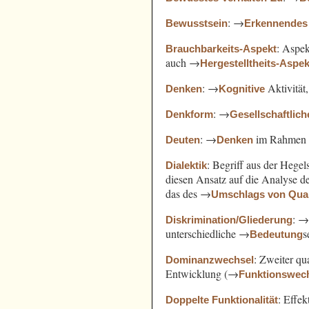
: →
Bewusstsein
Erkennendes
: Aspe
Brauchbarkeits-Aspekt
auch →
Hergestelltheits-Aspek
: →
Aktivität
Denken
Kognitive
: →
Denkform
Gesellschaftlich
: →
im Rahmen
Deuten
Denken
: Begriff aus der Hege
Dialektik
diesen Ansatz auf die Analyse 
das des →
Umschlags von Quant
: 
Diskrimination/Gliederung
unterschiedliche →
s
Bedeutung
: Zweiter qu
Dominanzwechsel
Entwicklung (→
Funktionswec
: Effek
Doppelte Funktionalität