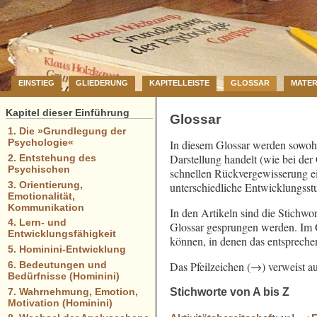
EINSTIEG
GLIEDERUNG
KAPITELLEISTE
GLOSSAR
MATER
Kapitel dieser Einführung
Glossar
1. Die »Grundlegung der
Psychologie«
In diesem Glossar werden sowohl
Darstellung handelt (wie bei der
2. Entstehung des
Psychischen
schnellen Rückvergewisserung ei
3. Orientierung,
unterschiedliche Entwicklungsst
Emotionalität,
Kommunikation
In den Artikeln sind die Stichwor
4. Lern- und
Glossar gesprungen werden. Im Gl
Entwicklungsfähigkeit
können, in denen das entsprech
5. Hominini-Entwicklung
Das Pfeilzeichen (→) verweist au
6. Bedeutungen und
Bedürfnisse (Hominini)
Stichworte von A bis Z
7. Wahrnehmung, Emotion,
Motivation (Hominini)