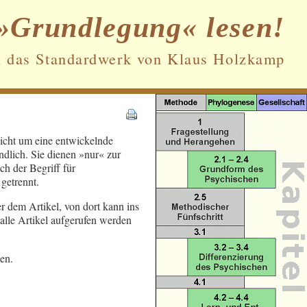
»Grundlegung« lesen!
n das Standardwerk von Klaus Holzkamp
Datenschutz und Cookies: Diese Website
nicht um eine entwickelnde
verwendet Cookies. Wenn du die Website
ndlich. Sie dienen »nur« zur
weiterhin nutzt, stimmst du der
h der Begriff für
Verwendung von Cookies zu.
getrennt.
Weitere Informationen, beispielsweise zur
er dem Artikel, von dort kann ins
Kontrolle von Cookies, findest du hier:
alle Artikel aufgerufen werden
Cookie-Richtlinie
en.