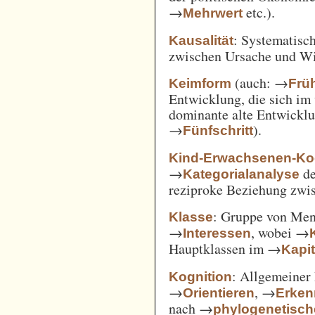
→
etc.).
Mehrwert
: Systematisc
Kausalität
zwischen Ursache und W
(auch: →
Keimform
Frü
Entwicklung, die sich im 
dominante alte Entwicklun
→
).
Fünfschritt
Kind-Erwachsenen-Koo
→
d
Kategorialanalyse
reziproke Beziehung zwi
: Gruppe von Me
Klasse
→
, wobei →
Interessen
Hauptklassen im →
Kapi
: Allgemeiner 
Kognition
→
, →
Orientieren
Erken
nach →
phylogenetisc