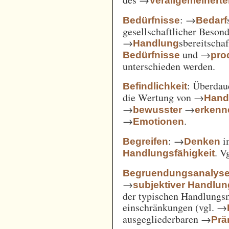
Verallgemeinert
: →
Bedürfnisse
Bedarf
gesellschaftlicher Beson
→
sbereitscha
Handlung
und →
Bedürfnisse
pro
unterschieden werden.
: Überda
Befindlichkeit
die Wertung von →
Hand
→
→
bewusster
erkenn
→
.
Emotionen
: →
i
Begreifen
Denken
. V
Handlungsfähigkeit
Begruendungsanalys
→
subjektiver Handlu
der typischen Handlungs
einschränkungen (vgl. →
ausgegliederbaren →
Prä