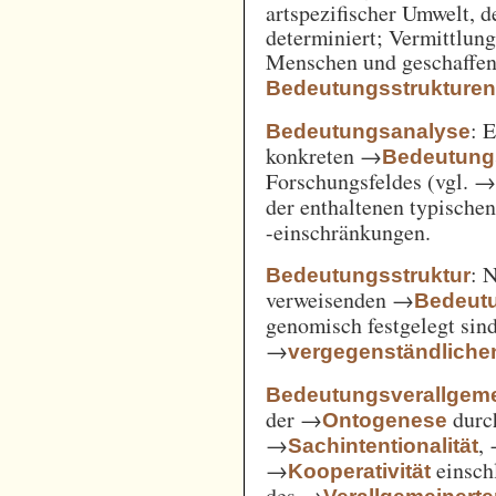
artspezifischer Umwelt, d
determiniert; Vermittlu
Menschen und geschaffen
Bedeutungsstrukture
: 
Bedeutungsanalyse
konkreten →
Bedeutung
Forschungsfeldes (vgl. 
der enthaltenen typische
-einschränkungen.
: 
Bedeutungsstruktur
verweisenden →
Bedeut
genomisch festgelegt si
→
vergegenständliche
Bedeutungsverallgem
der →
durc
Ontogenese
→
,
Sachintentionalität
→
einsch
Kooperativität
des →