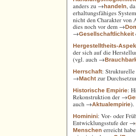
anders zu →
, d
handeln
erhaltungsfähiges System
nicht den Charakter von 
dies noch vor dem →
Dom
→
Gesellschaftlichkeit
Hergestelltheits-Aspek
der sich auf die Herstell
(vgl. auch →
Brauchbark
: Strukturell
Herrschaft
→
zur Durchsetzu
Macht
: H
Historische Empirie
Rekonstruktion der →
Ge
auch →
).
Aktualempirie
: Vor- oder Frü
Hominini
Entwicklungsstufe der →
erreicht habe
Menschen