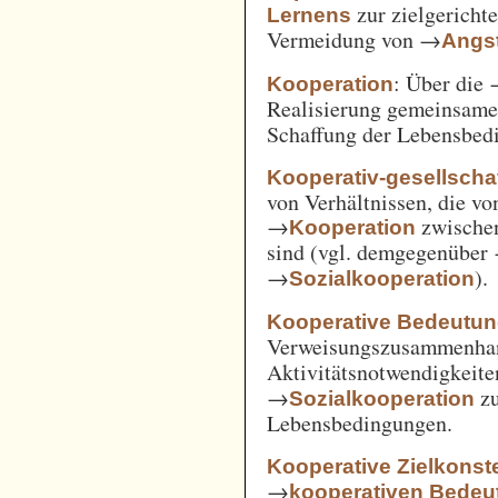
zur zielgerich
Lernens
Vermeidung von →
Angst
: Über die
Kooperation
Realisierung gemeinsam
Schaffung der Lebensbed
Kooperativ-gesellschaf
von Verhältnissen, die vo
→
zwische
Kooperation
sind (vgl. demgegenüber
→
).
Sozialkooperation
Kooperative Bedeutun
Verweisungszusammenha
Aktivitätsnotwendigkeite
→
z
Sozialkooperation
Lebensbedingungen.
Kooperative Zielkonste
→
kooperativen Bedeu