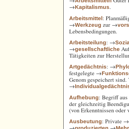
→
Güter 
Arbeitsmitteln
→
.
Kapitalismus
: Planmäßig
Arbeitsmittel
→
zur →
Werkzeug
vor
Lebensbedingungen.
: →
Arbeitsteilung
Sozi
→
Auf
gesellschaftliche
Tätigkeiten zur Herstell
: →
Artgedächtnis
Phyl
festgelegte →
Funktions
Genom gespeichert sind. 
→
Individualgedächtni
: Begriff au
Aufhebung
der gleichzeitig Beendi
(von Erkenntnissen oder 
: Private 
Ausbeutung
→
→
produzierten
Mehr