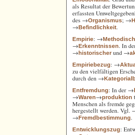
als Resultat der Bewertu
erfassten Umweltgegebe
des →
; →
Organismus
H
→
.
Befindlichkeit
: →
Empirie
Methodisc
→
. In d
Erkenntnissen
→
und →
historischer
ak
: →
Empiriebezug
Aktua
zu den vielfältigen Ersc
durch den →
Kategorial
: In der →
Entfremdung
→
→
t
Waren
produktion
Menschen als fremde gege
hergestellt werden. Vgl.
→
.
Fremdbestimmung
: Ent
Entwicklungszug