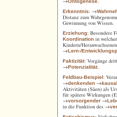
→
.
Ontogenese
: →
Erkenntnis
Wahrne
Distanz zum Wahrgenomm
Gewinnung von Wissen.
: Besondere 
Erziehung
in welcher
Koordination
Kindern/Heranwachsene
→
Lern-/Entwicklungs
: Vorgänge drit
Faktizität
→
.
Potenzialität
: Vera
Feldbau-Beispiel
→
→
denkenden
kausa
Aktivitäten (Säen) als U
für spätere Wirkungen (E
→
→
vorsorgender
Leb
in die Funktion des →
ve
: Verkehru
Fetischismus