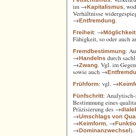
im →
, wod
Kapitalismus
Verhältnisse widergespie
→
.
Entfremdung
: →
Freiheit
Möglichkei
Fähigkeit, so oder auch 
: A
Fremdbestimmung
→
durch sachl
Handelns
→
. Vgl. im Gege
Zwang
sowie auch →
Entfremd
: vgl. →
Frühform
Keimf
: Analytisch-
Fünfschritt
Bestimmung eines qualita
Präzisierung des →
diale
→
Umschlags von Quant
→
, →
Keimform
Funkti
→
).
Dominanzwechsel