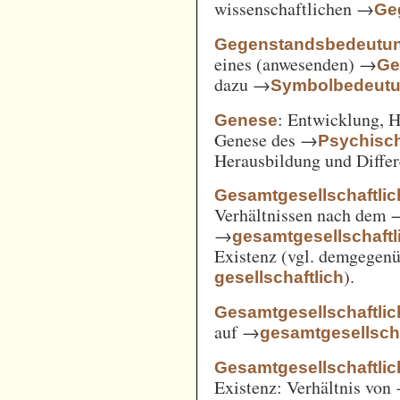
wissenschaftlichen →
Ge
Gegenstandsbedeutu
eines (anwesenden) →
Ge
dazu →
Symbolbedeut
: Entwicklung, 
Genese
Genese des →
Psychisc
Herausbildung und Differ
Gesamtgesellschaftlic
Verhältnissen nach dem
→
gesamtgesellschaftli
Existenz (vgl. demgegen
).
gesellschaftlich
Gesamtgesellschaftlic
auf →
gesamtgesellscha
Gesamtgesellschaftlich
Existenz: Verhältnis von