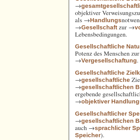
→
gesamtgesellschaftl
objektiver Verweisungs
als →
notwen
Handlungs
→
zur →
Gesellschaft
v
Lebensbedingungen.
Gesellschaftliche Nat
Potenz des Menschen zur 
→
.
Vergesellschaftung
Gesellschaftliche Ziel
→
Zie
gesellschaftliche
→
gesellschaftlichen 
ergebende gesellschaftli
→
objektiver Handlu
Gesellschaftlicher Spe
→
gesellschaftlichen 
auch →
sprachlicher Sp
).
Speicher