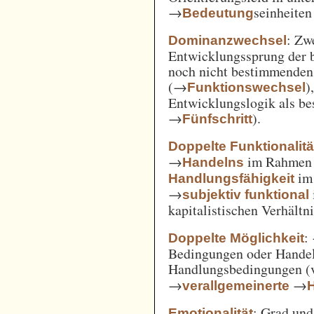
→
seinheiten
Bedeutung
: Zw
Dominanzwechsel
Entwicklungssprung der be
noch nicht bestimmenden
(→
)
Funktionswechsel
Entwicklungslogik als be
→
).
Fünfschritt
Doppelte Funktionalitä
→
im Rahme
Handelns
im
Handlungsfähigkeit
→
subjektiv funktional
kapitalistischen Verhält
:
Doppelte Möglichkeit
Bedingungen oder Handel
Handlungsbedingungen (
→
→
verallgemeinerte
: Grad un
Emotionalität