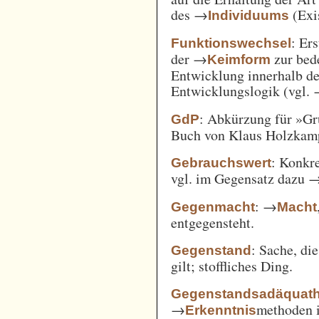
des →
(Exi
Individuums
: Er
Funktionswechsel
der →
zur bed
Keimform
Entwicklung innerhalb de
Entwicklungslogik (vgl.
: Abkürzung für »Gr
GdP
Buch von Klaus Holzkamp,
: Konkre
Gebrauchswert
vgl. im Gegensatz dazu 
: →
Gegenmacht
Macht
entgegensteht.
: Sache, di
Gegenstand
gilt; stoffliches Ding.
Gegenstandsadäquath
→
methoden i
Erkenntnis