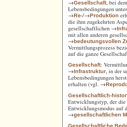
→
, bei de
Gesellschaft
Lebensbedingungen unter 
→
/→
erh
Re-
Produktion
die ihm zugekehrten Aspe
gesellschaftlichen →
Inf
mit allen anderen gesell
→
bedeutungsvollen
Vermittlungsprozess bezi
auf die ganze Gesellschaf
: Vermittl
Gesellschaft
→
, in der 
Infrastruktur
Lebensbedingungen herst
erhalten (vgl. →
Reprodu
Gesellschaftlich-histo
Entwicklungstyp, der die
Entwicklungsmodus auf d
→
gesellschaftlichen
Gesellschaftliche Bed