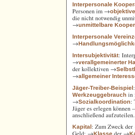
Interpersonale Kooper
Personen im →
objekti
die nicht notwendig unmi
→
unmittelbare Kooper
Interpersonale Verein
→
Handlungsmöglichke
: Inte
Intersubjektivität
→
verallgemeinerter H
der kollektiven →
Selbs
→
allgemeiner Interes
Jäger-Treiber-Beispiel
in 
Werkzeuggebrauch
→
:
Sozialkoordination
Jäger es erlegen können 
anschließend aufzuteilen.
: Zum Zweck der
Kapital
Geld; →
der →
Klasse
Ka