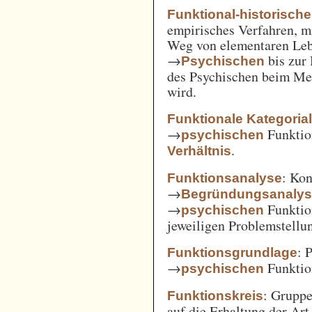
Funktional-historisch
empirisches Verfahren, m
Weg von elementaren Leb
→
bis zur
Psychischen
des Psychischen beim Men
wird.
Funktionale Kategoria
→
Funkti
psychischen
.
Verhältnis
: Kon
Funktionsanalyse
→
Begründungsanaly
→
Funktio
psychischen
jeweiligen Problemstellu
: 
Funktionsgrundlage
→
Funktio
psychischen
: Gruppe
Funktionskreis
auf die Erhaltung der Art