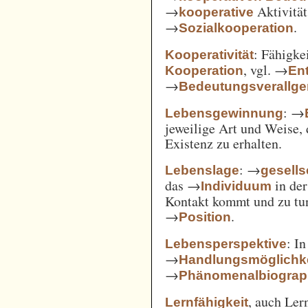
→
Aktivität
kooperative
→
.
Sozialkooperation
: Fähigke
Kooperativität
, vgl. →
Kooperation
En
→
Bedeutungsverallg
: →
Lebensgewinnung
jeweilige Art und Weise, 
Existenz zu erhalten.
: →
Lebenslage
gesells
das →
in der
Individuum
Kontakt kommt und zu tun 
→
.
Position
: I
Lebensperspektive
→
Handlungsmöglichk
→
Phänomenalbiograp
, auch Ler
Lernfähigkeit