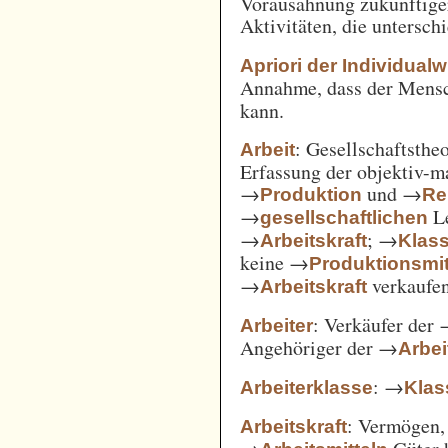
Vorausahnung zukünftiger
Aktivitäten, die untersc
Apriori der Individual
Annahme, dass der Mensc
kann.
: Gesellschaftsthe
Arbeit
Erfassung der objektiv-m
→
und →
Produktion
Re
→
Le
gesellschaftlichen
→
; →
Arbeitskraft
Klas
keine →
Produktionsmit
→
verkaufe
Arbeitskraft
: Verkäufer der
Arbeiter
Angehöriger der →
Arbei
: →
Arbeiterklasse
Klas
: Vermögen,
Arbeitskraft