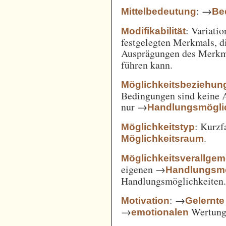
: →
Mittelbedeutung
Be
: Variatio
Modifikabilität
festgelegten Merkmals, d
Ausprägungen des Merkm
führen kann.
Möglichkeitsbeziehun
Bedingungen sind keine A
nur →
Handlungsmögli
: Kurz
Möglichkeitstyp
.
Möglichkeitsraum
Möglichkeitsverallge
eigenen →
Handlungsmö
Handlungsmöglichkeiten
: →
Motivation
Gelernte
→
Wertung 
emotionalen