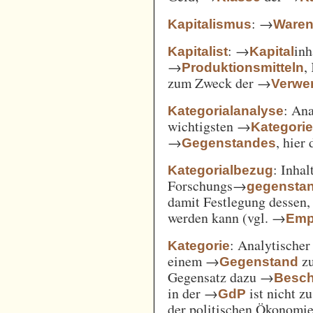
: →
Kapitalismus
Ware
: →
inh
Kapitalist
Kapital
→
,
Produktionsmitteln
zum Zweck der →
Verwe
: An
Kategorialanalyse
wichtigsten →
Kategori
→
, hier
Gegenstandes
: Inha
Kategorialbezug
Forschungs→
gegensta
damit Festlegung dessen
werden kann (vgl. →
Emp
: Analytischer
Kategorie
einem →
zu
Gegenstand
Gegensatz dazu →
Besch
in der →
ist nicht z
GdP
der politischen Ökonomi