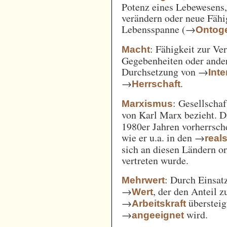
Potenz eines Lebewesens,
verändern oder neue Fähi
Lebensspanne (→
Ontog
: Fähigkeit zur Ve
Macht
Gegebenheiten oder ande
Durchsetzung von →
Int
→
.
Herrschaft
: Gesellschaf
Marxismus
von Karl Marx bezieht. 
1980er Jahren vorherrsch
wie er u.a. in den →
real
sich an diesen Ländern o
vertreten wurde.
: Durch Einsat
Mehrwert
→
, der den Anteil 
Wert
→
überstei
Arbeitskraft
→
wird.
angeeignet