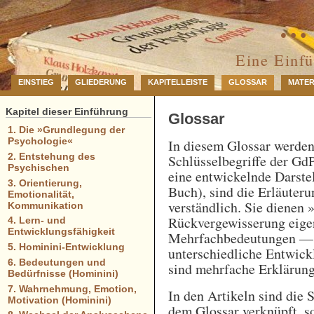
… 
Eine Einf
EINSTIEG
GLIEDERUNG
KAPITELLEISTE
GLOSSAR
MATER
Kapitel dieser Einführung
Glossar
1. Die »Grundlegung der
Psychologie«
In diesem Glossar werde
2. Entstehung des
Schlüsselbegriffe der GdP
Psychischen
eine entwickelnde Darstel
3. Orientierung,
Buch), sind die Erläuteru
Emotionalität,
verständlich. Sie dienen 
Kommunikation
Rückvergewisserung eigen
4. Lern- und
Entwicklungsfähigkeit
Mehrfachbedeutungen — e
5. Hominini-Entwicklung
unterschiedliche Entwick
6. Bedeutungen und
sind mehrfache Erklärung
Bedürfnisse (Hominini)
7. Wahrnehmung, Emotion,
In den Artikeln sind die 
Motivation (Hominini)
dem Glossar verknüpft, so