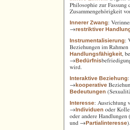
Philosophie zur Fassung d
Zusammengehörigkeit von
: Verinne
Innerer Zwang
→
restriktiver Handlun
: 
Instrumentalisierung
Beziehungen im Rahmen
, b
Handlungsfähigkeit
→
befriedigun
Bedürfnis
wird.
Interaktive Beziehung
→
Beziehun
kooperative
(Sexualitä
Bedeutungen
: Ausrichtung
Interesse
→
oder Kolle
Individuen
oder andere Handlungen 
und →
)
Partialinteresse