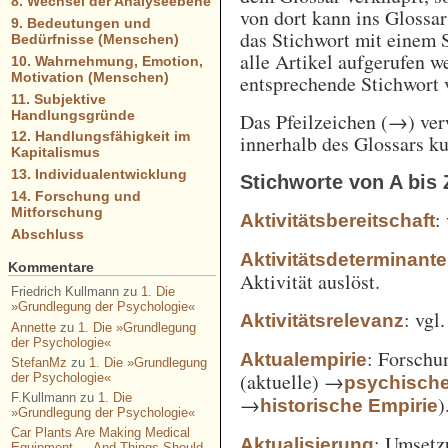
8. Wechsel der Analyseebene
von dort kann ins Glossa
9. Bedeutungen und
das Stichwort mit einem 
Bedürfnisse (Menschen)
alle Artikel aufgerufen w
10. Wahrnehmung, Emotion,
Motivation (Menschen)
entsprechende Stichwort
11. Subjektive
Handlungsgründe
Das Pfeilzeichen (→) verw
12. Handlungsfähigkeit im
innerhalb des Glossars k
Kapitalismus
13. Individualentwicklung
Stichworte von A bis 
14. Forschung und
Mitforschung
:
Aktivitätsbereitschaft
Abschluss
Aktivitätsdeterminante
Kommentare
Aktivität auslöst.
Friedrich Kullmann
zu
1. Die
»Grundlegung der Psychologie«
: vgl
Aktivitätsrelevanz
Annette
zu
1. Die »Grundlegung
der Psychologie«
: Forschu
Aktualempirie
StefanMz
zu
1. Die »Grundlegung
(aktuelle) →
der Psychologie«
psychisch
F.Kullmann
zu
1. Die
→
)
historische Empirie
»Grundlegung der Psychologie«
Car Plants Are Making Medical
: Umsetz
Aktualisierung
Equipment — And Things Should