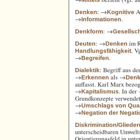
: →
Ak
Denken
Kognitive
→
.
Informationen
: →
Denkform
Gesellsch
: →
im 
Deuten
Denken
. V
Handlungsfähigkeit
→
.
Begreifen
: Begriff aus d
Dialektik
→
als →
Erkennen
Den
auffasst. Karl Marx bezo
→
. In der
Kapitalismus
Grundkonzepte verwendet
→
Umschlags von Quant
→
Negation der Negati
Diskrimination/Gliede
unterscheidbaren Umwelts
Orientierungsfeld in unte