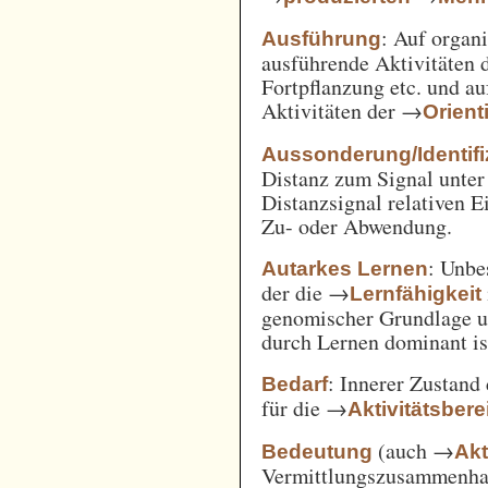
: Auf orga
Ausführung
ausführende Aktivitäten
Fortpflanzung etc. und a
Aktivitäten der →
Orient
Aussonderung/Identifi
Distanz zum Signal unter
Distanzsignal relativen 
Zu- oder Abwendung.
: Unbe
Autarkes Lernen
der die →
Lernfähigkeit
genomischer Grundlage u
durch Lernen dominant is
: Innerer Zustand
Bedarf
für die →
Aktivitätsbere
(auch →
Bedeutung
Akt
Vermittlungszusammenh