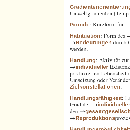
Gradientenorientierun
Umweltgradienten (Temper
: Kurzform für 
Gründe
: Form des 
Habituation
→
durch 
Bedeutungen
werden.
: Aktivität zu
Handlung
→
Existenz
individueller
produzierten Lebensbedin
Umsetzung oder Verände
.
Zielkonstellationen
: E
Handlungsfähigkeit
Grad der →
individuelle
den →
gesamtgesellsch
→
prozes
Reproduktions
Handlungsmöglichkei