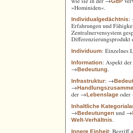
wie sie in der →
verw
GdP
»Hominiden«.
:
Individualgedächtnis
Erfahrungen und Fähigke
Zentralnervensystem gesp
Differenzierungsprodukt
: Einzelnes 
Individuum
: Aspekt de
Information
→
.
Bedeutung
: →
Infrastruktur
Bedeut
→
Handlungszusamm
der →
oder
Lebenslage
Inhaltliche Kategorial
→
und →
Bedeutungen
.
Welt-Verhältnis
: Begriff
Innere Einheit