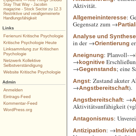
Aktivität.
Stay That Way - Jacobin
magazine - Stock Sector
zu
12.3
Restriktive und verallgemeinerte
: G
Allgemeininteresse
Handlungsfähigkeit
Gegensatz zum →
Partia
Links
Analyse und Synthes
Ferienuni Kritische Psychologie
in der →
er
Orientierung
Kritische Psychologie Heute
Linksammlung zur Kritischen
: Planvoll-→
Psychologie
Aneignung
→
Erschließun
Netzwerk Kollektive
kognitive
Selbstverständigung
→
; eine 
Gegenstands
Website Kritische Psychologie
: Zustand akuter A
Angst
Admin
→
).
Angstbereitschaft
Anmelden
Eintrags-Feed
: →
Angstbereitschaft
A
Kommentar-Feed
Aktivitätsunfähigkeit (vg
WordPress.org
: Unvere
Antagonismus
: →
Antizipation
Individ