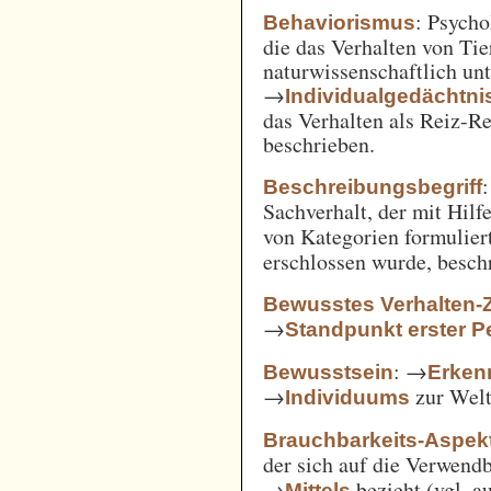
: Psycho
Behaviorismus
die das Verhalten von Ti
naturwissenschaftlich unt
→
Individualgedächtni
das Verhalten als Reiz-
beschrieben.
:
Beschreibungsbegriff
Sachverhalt, der mit Hil
von Kategorien formulie
erschlossen wurde, besch
Bewusstes Verhalten-
→
Standpunkt erster P
: →
Bewusstsein
Erken
→
zur Welt 
Individuums
Brauchbarkeits-Aspek
der sich auf die Verwend
→
bezieht (vgl. 
Mittels