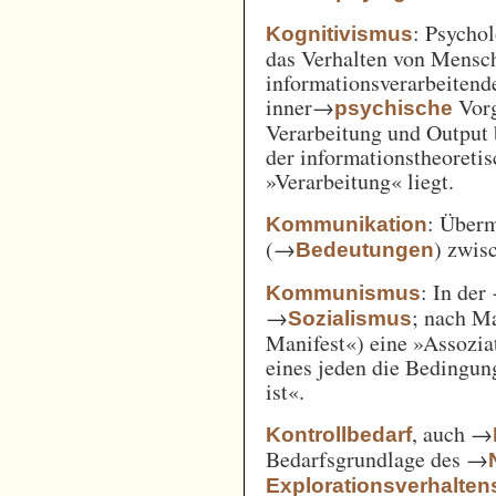
: Psycho
Kognitivismus
das Verhalten von Mensc
informationsverarbeitend
inner→
Vorg
psychische
Verarbeitung und Output 
der informationstheoreti
»Verarbeitung« liegt.
: Überm
Kommunikation
(→
) zwi
Bedeutungen
: In der
Kommunismus
→
; nach M
Sozialismus
Manifest«) eine »Assozia
eines jeden die Bedingung
ist«.
, auch →
Kontrollbedarf
Bedarfsgrundlage des →
Explorationsverhalten