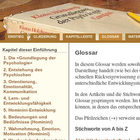
EINSTIEG
GLIEDERUNG
KAPITELLEISTE
GLOSSAR
MATER
Kapitel dieser Einführung
Glossar
1. Die »Grundlegung der
Psychologie«
In diesem Glossar werden sowohl
Darstellung handelt (wie bei der
2. Entstehung des
Psychischen
schnellen Rückvergewisserung ei
3. Orientierung,
unterschiedliche Entwicklungsst
Emotionalität,
Kommunikation
In den Artikeln sind die Stichwor
4. Lern- und
Glossar gesprungen werden. Im Gl
Entwicklungsfähigkeit
können, in denen das entsprech
5. Hominini-Entwicklung
Das Pfeilzeichen (→) verweist au
6. Bedeutungen und
Bedürfnisse (Hominini)
Stichworte von A bis Z
7. Wahrnehmung, Emotion,
Motivation (Hominini)