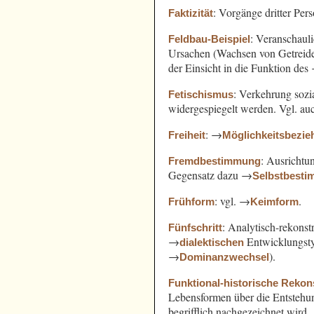
: Vorgänge dritter Pe
Faktizität
: Veranschaul
Feldbau-Beispiel
Ursachen (Wachsen von Getreide
der Einsicht in die Funktion des
: Verkehrung sozi
Fetischismus
widergespiegelt werden. Vgl. a
: →
Freiheit
Möglichkeitsbezi
: Ausricht
Fremdbestimmung
Gegensatz dazu →
Selbstbest
: vgl. →
.
Frühform
Keimform
: Analytisch-rekonst
Fünfschritt
→
Entwicklungst
dialektischen
→
).
Dominanzwechsel
Funktional-historische Rekon
Lebensformen über die Entsteh
begrifflich nachgezeichnet wird.