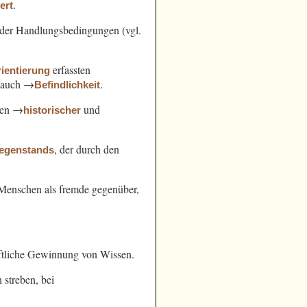
.
ert
der Handlungsbedingungen (vgl.
erfassten
ientierung
l. auch →
.
Befindlichkeit
hen →
und
historischer
, der durch den
egenstands
n Menschen als fremde gegenüber,
ftliche Gewinnung von Wissen.
streben, bei