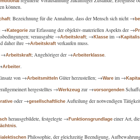
regulierte Vorausahnung zukünftiger Zustände, Ereignisse od
emotional
zen können.
: Bezeichnung für die Annahme, dass der Mensch sich nicht →
chaft
b
he →
zur Erfassung der objektiv-materiellen Aspekts der →
Kategorie
Pr
sbedingungen; verausgabte →
; →
im →
Arbeitskraft
Klasse
Kapitali
nd daher ihre →
verkaufen muss.
Arbeitskraft
→
; Angehöriger der →
.
Arbeitskraft
Arbeiterklasse
→
.
Arbeiter
Einsatz von →
Güter herzustellen; →
im →
Arbeitsmitteln
Ware
Kapit
rallgemeinert hergestelltes →
zur →
Schaff
Werkzeug
vorsorgenden
oder →
Aufteilung der notwendigen Tätigkeit
rative
gesellschaftliche
herausgebildete, festgelegte →
einer Art, di
isch
Funktionsgrundlage
.
dächtnis
Philosophie, der gleichzeitig Beendigung, Aufbewahrun
ialektischen