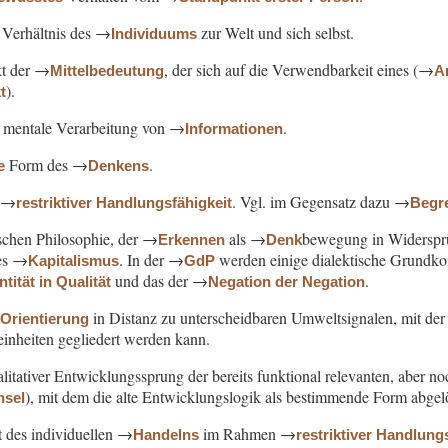
Verhältnis des →
zur Welt und sich selbst.
Individuums
kt der →
, der sich auf die Verwendbarkeit eines (→
Mittelbedeutung
A
).
t
, mentale Verarbeitung von →
.
Informationen
Form des →
.
e
Denkens
 →
. Vgl. im Gegensatz dazu →
restriktiver Handlungsfähigkeit
Begre
lschen Philosophie, der →
als →
bewegung in Widersprü
Erkennen
Denk
des →
. In der →
werden einige dialektische Grundko
Kapitalismus
GdP
und das der →
.
ität in Qualität
Negation der Negation
→
in Distanz zu unterscheidbaren Umweltsignalen, mit der 
Orientierung
einheiten gegliedert werden kann.
alitativer Entwicklungssprung der bereits funktional relevanten, aber 
), mit dem die alte Entwicklungslogik als bestimmende Form abgel
hsel
t des individuellen →
im Rahmen →
Handelns
restriktiver Handlung