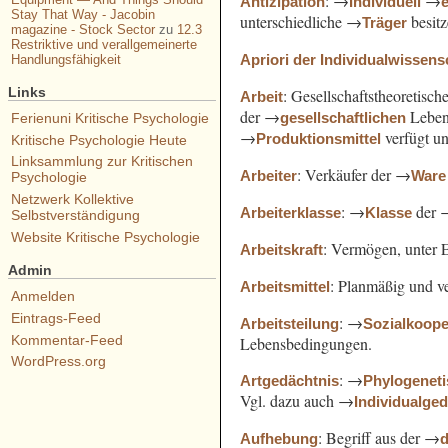
: →
→
Antizipation
Individuell
Stay That Way - Jacobin
unterschiedliche →
besit
Träger
magazine - Stock Sector
zu
12.3
Restriktive und verallgemeinerte
Apriori der Individualwissens
Handlungsfähigkeit
Links
: Gesellschaftstheoretisc
Arbeit
der →
Leben
gesellschaftlichen
Ferienuni Kritische Psychologie
→
verfügt u
Produktionsmittel
Kritische Psychologie Heute
Linksammlung zur Kritischen
: Verkäufer der →
Arbeiter
Ware
Psychologie
Netzwerk Kollektive
: →
der 
Arbeiterklasse
Klasse
Selbstverständigung
Website Kritische Psychologie
: Vermögen, unter 
Arbeitskraft
Admin
: Planmäßig und ve
Arbeitsmittel
Anmelden
Eintrags-Feed
: →
Arbeitsteilung
Sozialkoope
Kommentar-Feed
Lebensbedingungen.
WordPress.org
: →
Artgedächtnis
Phylogenet
Vgl. dazu auch →
Individualge
: Begriff aus der →
Aufhebung
d