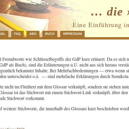
… die 
Eine Einführung i
IAL
FAQ
ABO
BUCH
IMPRESSUM
 Fremdworte wie Schlüsselbegriffe der GdP kurz erläuert. Da es sich 
 GdP als Buch), sind die Erläuterungen u.U. nicht aus sich heraus verstä
gentlich bekannter Inhalte. Bei Mehrfachbedeutungen — etwa wenn sic
ufen unterscheidet o.ä. — sind mehrfache Erklärungen durch Semikola 
te nicht im Fließtext mit dem Glossar verknüpft, sondern sie stehen unt
ossar ist das Stichwort mit einem Stichwort-Link verknüpft, über den 
ende Stichwort vorkommt.
f weitere Stichworte, die innerhalb des Glossars kurz beschrieben werd