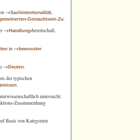
von →
,
Sachintentionalität
.
lgemeinerten-Gemachtsein-Zu
der →
sbereitschaft,
Handlung
in →
iten
bewusster
zu →
.
Deuten
sis der typischen
.
ämissen
turwissenschaftlich untersucht.
Reaktions-Zusammenhang
uf Basis von Kategorien