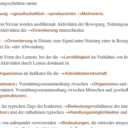
ungsschritten) meint.
→
→
→
.
nung
gesellschaftlich
produzierten
Mehrwerts
em Niveau werden ausführende Aktivitäten der Bewegung, Nahrungsau
Aktivitäten der →
unterschieden.
Orientierung
: →
in Distanz zum Signal unter Nutzung einer in Bezug 
g
Orientierung
er Zu- oder Abwendung.
te Form des Lernens, bei der die →
im Verhältnis von fe
Lernfähigkeit
ktivitäten durch Lernen dominant ist.
als Indikator für die →
.
Organismus
Aktivitätsbereitschaft
): Vermittlungszusammenhang zwischen →
und a
relevanz
Organismus
erminiert; Vermittlungszusammenhang zwischen Menschen und geschaffe
).
gsstrukturen
g der typischen Züge der konkreten →
verhältnisse des in
Bedeutungs
) und der enthaltenen typischen →
und 
tion
Handlungsmöglichkeiten
k von aufeinander verweisenden →
, die entweder artspe
Bedeutungen