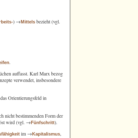
) →
bezieht (vgl.
rbeits-
Mittels
.
ifen
chen auffasst. Karl Marx bezog
nzepte verwendet, insbesondere
das Orientierungsfeld in
noch nicht bestimmenden Form der
öst wird (vgl. →
).
Fünfschritt
im →
,
sfähigkeit
Kapitalismus