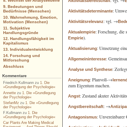
: vgl. →
Aktivitätsbereitschaft
E
8. Wechsel der Analyseebene
9. Bedeutungen und
: Umwelt
Aktivitätsdeterminante
Bedürfnisse (Menschen)
10. Wahrnehmung, Emotion,
: vgl. →
Aktivitätsrelevanz
Bed
Motivation (Menschen)
11. Subjektive
: Forschung, die 
Aktualempirie
Handlungsgründe
).
Empirie
12. Handlungsfähigkeit im
Kapitalismus
: Umsetzung ein
Aktualisierung
13. Individualentwicklung
14. Forschung und
: Gemeins
Allgemeininteresse
Mitforschung
Abschluss
: Zerle
Analyse und Synthese
Kommentare
: Planvoll-→
Aneignung
lernen
Friedrich Kullmann
zu
1. Die
zum Eigentum machen.
»Grundlegung der Psychologie«
Annette
zu
1. Die »Grundlegung
: Zustand akuter Aktivität
Angst
der Psychologie«
StefanMz
zu
1. Die »Grundlegung
: →
Angstbereitschaft
Antizipa
der Psychologie«
F.Kullmann
zu
1. Die
: Unvereinbarer
Antagonismus
»Grundlegung der Psychologie«
Car Plants Are Making Medical
Equipment — And Things Should