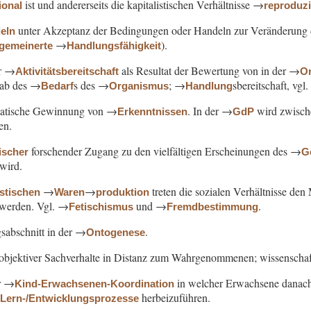
ist und andererseits die kapitalistischen Verhältnisse →
ional
reproduzi
unter Akzeptanz der Bedingungen oder Handeln zur Veränderung 
eln
→
).
lgemeinerte
Handlungsfähigkeit
er →
als Resultat der Bewertung von in der →
Aktivitätsbereitschaft
Or
ab des →
s des →
; →
sbereitschaft, vg
Bedarf
Organismus
Handlung
matische Gewinnung von →
. In der →
wird zwisc
Erkenntnissen
GdP
en.
forschender Zugang zu den vielfältigen Erscheinungen des →
ischer
G
 wird.
→
→
treten die sozialen Verhältnisse de
istischen
Waren
produktion
t werden. Vgl. →
und →
.
Fetischismus
Fremdbestimmung
sabschnitt in der →
.
Ontogenese
objektiver Sachverhalte in Distanz zum Wahrgenommenen; wissenscha
r →
in welcher Erwachsene danach 
Kind-Erwachsenen-Koordination
→
herbeizuführen.
Lern-/Entwicklungsprozesse