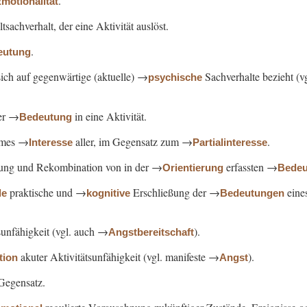
.
motionalität
sachverhalt, der eine Aktivität auslöst.
.
eutung
sich auf gegenwärtige (aktuelle) →
Sachverhalte bezieht (v
psychische
er →
in eine Aktivität.
Bedeutung
ames →
aller, im Gegensatz zum →
.
Interesse
Partialinteresse
gung und Rekombination von in der →
erfassten →
Orientierung
Bedeu
praktische und →
Erschließung der →
eine
de
kognitive
Bedeutungen
sunfähigkeit (vgl. auch →
).
Angstbereitschaft
akuter Aktivitätsunfähigkeit (vgl. manifeste →
).
tion
Angst
 Gegensatz.