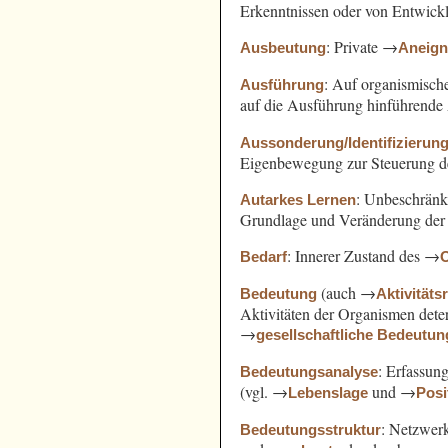
Erkenntnissen oder von Entwickl
: Private →
Ausbeutung
Aneig
: Auf organismisch
Ausführung
auf die Ausführung hinführende 
Aussonderung/Identifizierun
Eigenbewegung zur Steuerung d
: Unbeschränk
Autarkes Lernen
Grundlage und Veränderung der A
: Innerer Zustand des →
Bedarf
(auch →
Bedeutung
Aktivitäts
Aktivitäten der Organismen det
→
gesellschaftliche Bedeutun
: Erfassun
Bedeutungsanalyse
(vgl. →
und →
Lebenslage
Posi
: Netzwer
Bedeutungsstruktur