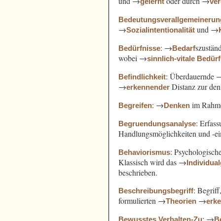
und →
oder durch →
gelernt
ve
Bedeutungsverallgemeinerun
→
und →
Sozialintentionalität
: →
szustän
Bedürfnisse
Bedarf
wobei →
sinnlich-vitale Bedür
: Überdauernde 
Befindlichkeit
→
Distanz zur de
erkennender
: →
im Rahm
Begreifen
Denken
: Erfas
Begruendungsanalyse
Handlungsmöglichkeiten und -e
: Psychologisch
Behaviorismus
Klassisch wird das →
Individua
beschrieben.
: Begrif
Beschreibungsbegriff
formulierten →
→
Theorien
erk
: →
Bewusstes Verhalten-Zu
B