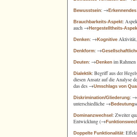
: →
Bewusstsein
Erkennendes
: Aspe
Brauchbarkeits-Aspekt
auch →
Hergestelltheits-Aspek
: →
Aktivität
Denken
Kognitive
: →
Denkform
Gesellschaftlich
: →
im Rahmen
Deuten
Denken
: Begriff aus der Hege
Dialektik
diesen Ansatz auf die Analyse 
das des →
Umschlags von Quant
: 
Diskrimination/Gliederung
unterschiedliche →
s
Bedeutung
: Zweiter qu
Dominanzwechsel
Entwicklung (→
Funktionswec
: Effek
Doppelte Funktionalität