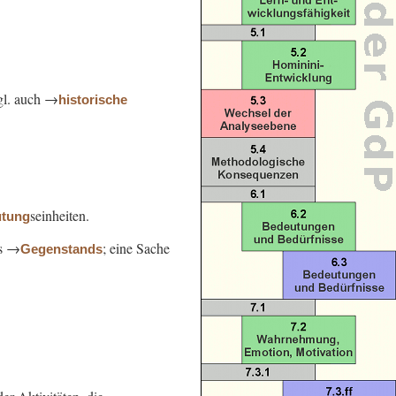
gl. auch →
historische
seinheiten.
tung
s →
; eine Sache
Gegenstands