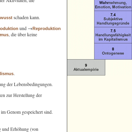
er Aktivitäten, die
schaden kann.
ewusst
und →
oduktion
Reproduktion
, die über keine
smus
.
alismus
ung der Lebensbedingungen.
en zur Herstellung der
e im Genom gespeichert sind.
g und Erhöhung (von