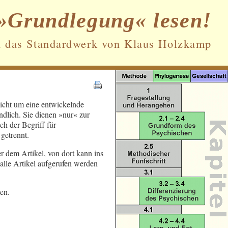
»Grundlegung« lesen!
n das Standardwerk von Klaus Holzkamp
Datenschutz und Cookies: Diese Website
nicht um eine entwickelnde
verwendet Cookies. Wenn du die Website
ndlich. Sie dienen »nur« zur
weiterhin nutzt, stimmst du der
h der Begriff für
Verwendung von Cookies zu.
getrennt.
Weitere Informationen, beispielsweise zur
er dem Artikel, von dort kann ins
Kontrolle von Cookies, findest du hier:
alle Artikel aufgerufen werden
Cookie-Richtlinie
en.