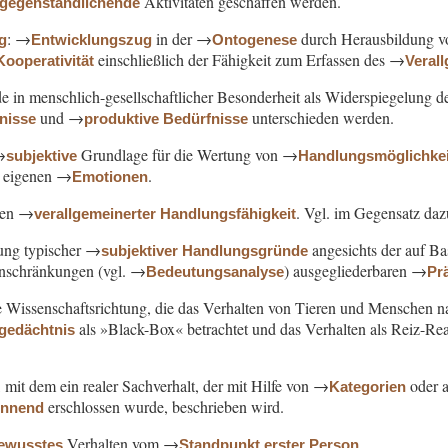
Aktivitäten geschaffen werden.
rgegenständlichende
: →
in der →
durch Herausbildung 
g
Entwicklungszug
Ontogenese
einschließlich der Fähigkeit zum Erfassen des →
Kooperativität
Veral
de in menschlich-gesellschaftlicher Besonderheit als Widerspiegelung 
und →
unterschieden werden.
fnisse
produktive Bedürfnisse
→
Grundlage für die Wertung von →
subjektive
Handlungsmöglichke
n eigenen →
.
Emotionen
en →
. Vgl. im Gegensatz da
verallgemeinerter Handlungsfähigkeit
sung typischer →
angesichts der auf Ba
subjektiver Handlungsgründe
inschränkungen (vgl. →
) ausgegliederbaren →
Bedeutungsanalyse
Pr
e Wissenschaftsrichtung, die das Verhalten von Tieren und Menschen na
als »Black-Box« betrachtet und das Verhalten als Reiz-
lgedächtnis
f, mit dem ein realer Sachverhalt, der mit Hilfe von →
oder a
Kategorien
erschlossen wurde, beschrieben wird.
ennend
Verhalten vom →
.
ewusstes
Standpunkt erster Person