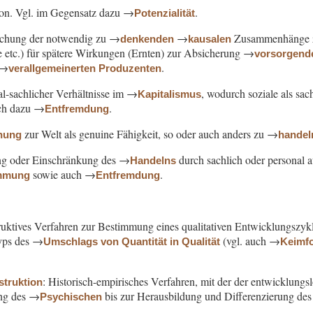
rson. Vgl. im Gegensatz dazu →
.
Potenzialität
ichung der notwendig zu →
→
Zusammenhänge zw
denkenden
kausalen
 etc.) für spätere Wirkungen (Ernten) zur Absicherung →
vorsorgend
 →
.
verallgemeinerten Produzenten
al-sachlicher Verhältnisse im →
, wodurch soziale als sac
Kapitalismus
uch dazu →
.
Entfremdung
zur Welt als genuine Fähigkeit, so oder auch anders zu →
ehung
handel
ung oder Einschränkung des →
durch sachlich oder personal
Handelns
sowie auch →
.
immung
Entfremdung
ruktives Verfahren zur Bestimmung eines qualitativen Entwicklungszykl
yps des →
(vgl. auch →
Umschlags von Quantität in Qualität
Keimf
: Historisch-empirisches Verfahren, mit der der entwicklung
struktion
ung des →
bis zur Herausbildung und Differenzierung de
Psychischen