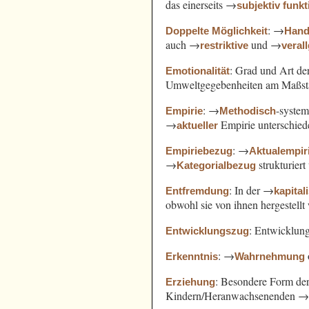
das einerseits →
subjektiv funkt
: →
Doppelte Möglichkeit
Hand
auch →
und →
restriktive
veral
: Grad und Art d
Emotionalität
Umweltgegebenheiten am Maßst
: →
-syste
Empirie
Methodisch
→
Empirie unterschied
aktueller
: →
Empiriebezug
Aktualempir
→
strukturiert
Kategorialbezug
: In der →
Entfremdung
kapital
obwohl sie von ihnen hergestell
: Entwicklung
Entwicklungszug
: →
Erkenntnis
Wahrnehmung
: Besondere Form de
Erziehung
Kindern/Heranwachsenenden 