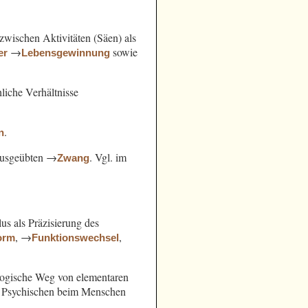
ischen Aktivitäten (Säen) als
→
sowie
er
Lebensgewinnung
hliche Verhältnisse
.
n
 ausgeübten →
. Vgl. im
Zwang
us als Präzisierung des
, →
,
orm
Funktionswechsel
slogische Weg von elementaren
s Psychischen beim Menschen