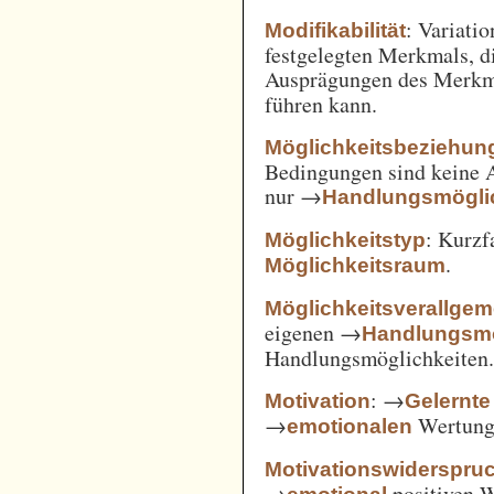
: Variatio
Modifikabilität
festgelegten Merkmals, d
Ausprägungen des Merkm
führen kann.
Möglichkeitsbeziehun
Bedingungen sind keine A
nur →
Handlungsmögli
: Kurz
Möglichkeitstyp
.
Möglichkeitsraum
Möglichkeitsverallge
eigenen →
Handlungsmö
Handlungsmöglichkeiten
: →
Motivation
Gelernte
→
Wertung 
emotionalen
Motivationswiderspru
→
positiven 