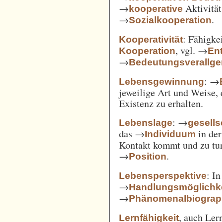
→
Aktivität
kooperative
→
.
Sozialkooperation
: Fähigke
Kooperativität
, vgl. →
Kooperation
En
→
Bedeutungsverallg
: →
Lebensgewinnung
jeweilige Art und Weise, 
Existenz zu erhalten.
: →
Lebenslage
gesells
das →
in der
Individuum
Kontakt kommt und zu tun 
→
.
Position
: I
Lebensperspektive
→
Handlungsmöglichk
→
Phänomenalbiograp
, auch Ler
Lernfähigkeit