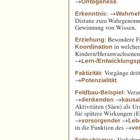
→
.
Ontogenese
: →
Erkenntnis
Wahrne
Distanz zum Wahrgenomm
Gewinnung von Wissen.
: Besondere 
Erziehung
in welcher
Koordination
Kindern/Heranwachsene
→
Lern-/Entwicklungs
: Vorgänge drit
Faktizität
→
.
Potenzialität
: Vera
Feldbau-Beispiel
→
→
denkenden
kausa
Aktivitäten (Säen) als U
für spätere Wirkungen (E
→
→
vorsorgender
Leb
in die Funktion des →
ve
: Verkehru
Fetischismus