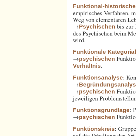
Funktional-historisch
empirisches Verfahren, m
Weg von elementaren Leb
→
bis zur
Psychischen
des Psychischen beim Men
wird.
Funktionale Kategoria
→
Funkti
psychischen
.
Verhältnis
: Kon
Funktionsanalyse
→
Begründungsanaly
→
Funktio
psychischen
jeweiligen Problemstellu
: 
Funktionsgrundlage
→
Funktio
psychischen
: Gruppe
Funktionskreis
auf die Erhaltung der Art