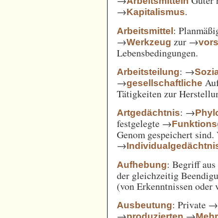
→
Güter 
Arbeitsmitteln
→
.
Kapitalismus
: Planmäßig
Arbeitsmittel
→
zur →
Werkzeug
vor
Lebensbedingungen.
: →
Arbeitsteilung
Sozi
→
Auf
gesellschaftliche
Tätigkeiten zur Herstell
: →
Artgedächtnis
Phyl
festgelegte →
Funktions
Genom gespeichert sind. 
→
Individualgedächtni
: Begriff au
Aufhebung
der gleichzeitig Beendi
(von Erkenntnissen oder 
: Private 
Ausbeutung
→
→
produzierten
Mehr