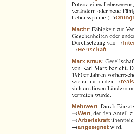
Potenz eines Lebewesens,
verändern oder neue Fähi
Lebensspanne (→
Ontog
: Fähigkeit zur Ve
Macht
Gegebenheiten oder ande
Durchsetzung von →
Int
→
.
Herrschaft
: Gesellschaf
Marxismus
von Karl Marx bezieht. 
1980er Jahren vorherrsch
wie er u.a. in den →
real
sich an diesen Ländern o
vertreten wurde.
: Durch Einsat
Mehrwert
→
, der den Anteil 
Wert
→
überstei
Arbeitskraft
→
wird.
angeeignet