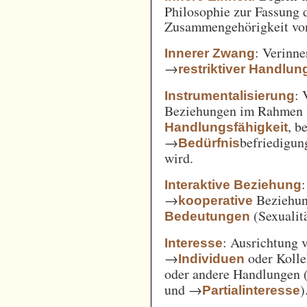
Philosophie zur Fassung d
Zusammengehörigkeit von
: Verinne
Innerer Zwang
→
restriktiver Handlun
: 
Instrumentalisierung
Beziehungen im Rahmen
, b
Handlungsfähigkeit
→
befriedigun
Bedürfnis
wird.
Interaktive Beziehung
→
Beziehun
kooperative
(Sexualitä
Bedeutungen
: Ausrichtung
Interesse
→
oder Kolle
Individuen
oder andere Handlungen 
und →
)
Partialinteresse