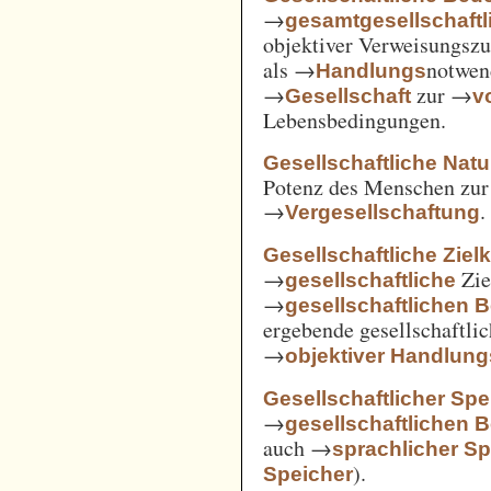
→
gesamtgesellschaftl
objektiver Verweisungs
als →
notwen
Handlungs
→
zur →
Gesellschaft
v
Lebensbedingungen.
Gesellschaftliche Nat
Potenz des Menschen zur 
→
.
Vergesellschaftung
Gesellschaftliche Ziel
→
Zie
gesellschaftliche
→
gesellschaftlichen 
ergebende gesellschaftli
→
objektiver Handlu
Gesellschaftlicher Spe
→
gesellschaftlichen 
auch →
sprachlicher Sp
).
Speicher