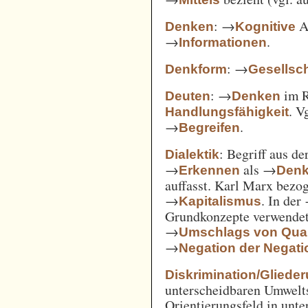
: →
Ak
Denken
Kognitive
→
.
Informationen
: →
Denkform
Gesellsch
: →
im 
Deuten
Denken
. V
Handlungsfähigkeit
→
.
Begreifen
: Begriff aus d
Dialektik
→
als →
Erkennen
Den
auffasst. Karl Marx bezo
→
. In der
Kapitalismus
Grundkonzepte verwendet
→
Umschlags von Quant
→
Negation der Negati
Diskrimination/Gliede
unterscheidbaren Umwelts
Orientierungsfeld in unte