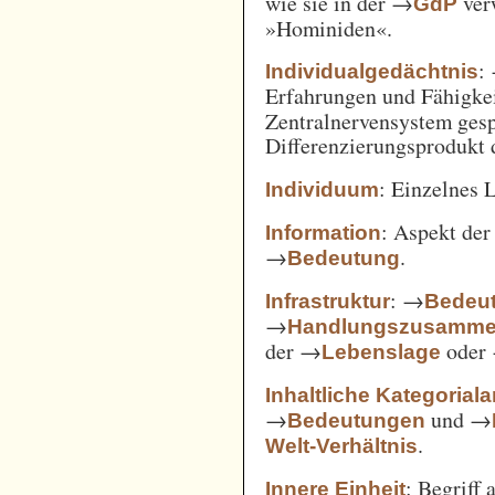
wie sie in der →
verw
GdP
»Hominiden«.
:
Individualgedächtnis
Erfahrungen und Fähigke
Zentralnervensystem gesp
Differenzierungsprodukt
: Einzelnes 
Individuum
: Aspekt de
Information
→
.
Bedeutung
: →
Infrastruktur
Bedeut
→
Handlungszusamm
der →
oder
Lebenslage
Inhaltliche Kategorial
→
und →
Bedeutungen
.
Welt-Verhältnis
: Begriff
Innere Einheit