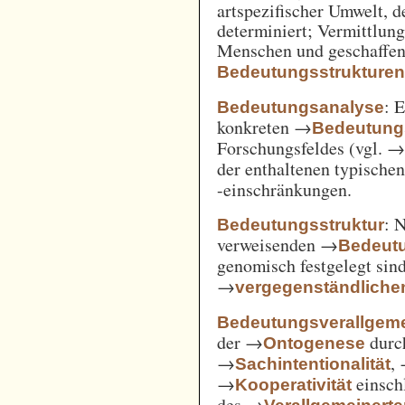
artspezifischer Umwelt, d
determiniert; Vermittlu
Menschen und geschaffen
Bedeutungsstrukture
: 
Bedeutungsanalyse
konkreten →
Bedeutung
Forschungsfeldes (vgl. 
der enthaltenen typische
-einschränkungen.
: 
Bedeutungsstruktur
verweisenden →
Bedeut
genomisch festgelegt si
→
vergegenständliche
Bedeutungsverallgem
der →
durc
Ontogenese
→
,
Sachintentionalität
→
einsch
Kooperativität
des →