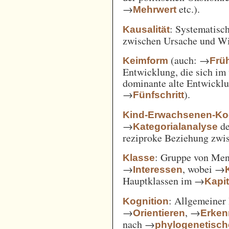
→
etc.).
Mehrwert
: Systematisc
Kausalität
zwischen Ursache und W
(auch: →
Keimform
Frü
Entwicklung, die sich im 
dominante alte Entwicklun
→
).
Fünfschritt
Kind-Erwachsenen-Koo
→
d
Kategorialanalyse
reziproke Beziehung zwi
: Gruppe von Me
Klasse
→
, wobei →
Interessen
Hauptklassen im →
Kapi
: Allgemeiner 
Kognition
→
, →
Orientieren
Erken
nach →
phylogenetisc