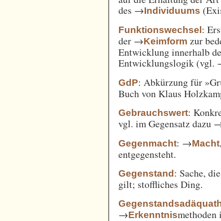
des →
(Exi
Individuums
: Er
Funktionswechsel
der →
zur bed
Keimform
Entwicklung innerhalb de
Entwicklungslogik (vgl.
: Abkürzung für »Gr
GdP
Buch von Klaus Holzkamp,
: Konkre
Gebrauchswert
vgl. im Gegensatz dazu 
: →
Gegenmacht
Macht
entgegensteht.
: Sache, di
Gegenstand
gilt; stoffliches Ding.
Gegenstandsadäquath
→
methoden i
Erkenntnis