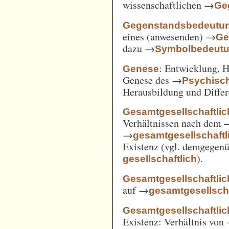
wissenschaftlichen →
Ge
Gegenstandsbedeutu
eines (anwesenden) →
Ge
dazu →
Symbolbedeut
: Entwicklung, 
Genese
Genese des →
Psychisc
Herausbildung und Differ
Gesamtgesellschaftlic
Verhältnissen nach dem
→
gesamtgesellschaftli
Existenz (vgl. demgegen
).
gesellschaftlich
Gesamtgesellschaftlic
auf →
gesamtgesellscha
Gesamtgesellschaftlich
Existenz: Verhältnis von