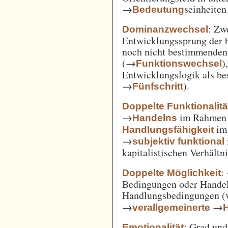
→
seinheiten
Bedeutung
: Zw
Dominanzwechsel
Entwicklungssprung der be
noch nicht bestimmenden
(→
)
Funktionswechsel
Entwicklungslogik als be
→
).
Fünfschritt
Doppelte Funktionalitä
→
im Rahme
Handelns
im
Handlungsfähigkeit
→
subjektiv funktional
kapitalistischen Verhält
:
Doppelte Möglichkeit
Bedingungen oder Handel
Handlungsbedingungen (
→
→
verallgemeinerte
: Grad un
Emotionalität