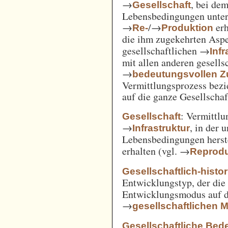
→
, bei de
Gesellschaft
Lebensbedingungen unter 
→
/→
erh
Re-
Produktion
die ihm zugekehrten Aspe
gesellschaftlichen →
Inf
mit allen anderen gesell
→
bedeutungsvollen
Vermittlungsprozess bezi
auf die ganze Gesellschaf
: Vermittl
Gesellschaft
→
, in der 
Infrastruktur
Lebensbedingungen herst
erhalten (vgl. →
Reprodu
Gesellschaftlich-histo
Entwicklungstyp, der die
Entwicklungsmodus auf d
→
gesellschaftlichen
Gesellschaftliche Bed