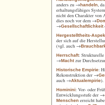
anders zu →
, d
handeln
erhaltungsfähiges System
nicht den Charakter von 
dies noch vor dem →
Dom
→
Gesellschaftlichkeit
Hergestelltheits-Aspek
der sich auf die Herstell
(vgl. auch →
Brauchbark
: Strukturell
Herrschaft
→
zur Durchsetzu
Macht
: H
Historische Empirie
Rekonstruktion der →
Ge
auch →
).
Aktualempirie
: Vor- oder Frü
Hominini
Entwicklungsstufe der →
erreicht habe
Menschen