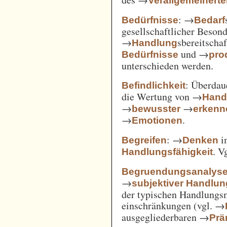
Verallgemeinert
: →
Bedürfnisse
Bedarf
gesellschaftlicher Beson
→
sbereitscha
Handlung
und →
Bedürfnisse
pro
unterschieden werden.
: Überda
Befindlichkeit
die Wertung von →
Hand
→
→
bewusster
erkenn
→
.
Emotionen
: →
i
Begreifen
Denken
. V
Handlungsfähigkeit
Begruendungsanalys
→
subjektiver Handlu
der typischen Handlungs
einschränkungen (vgl. →
ausgegliederbaren →
Prä