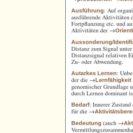
: Auf orga
Ausführung
ausführende Aktivitäten
Fortpflanzung etc. und a
Aktivitäten der →
Orient
Aussonderung/Identifi
Distanz zum Signal unter
Distanzsignal relativen 
Zu- oder Abwendung.
: Unbe
Autarkes Lernen
der die →
Lernfähigkeit
genomischer Grundlage u
durch Lernen dominant is
: Innerer Zustand
Bedarf
für die →
Aktivitätsbere
(auch →
Bedeutung
Akt
Vermittlungszusammenh