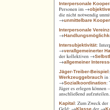
Interpersonale Kooper
Personen im →
objekti
die nicht notwendig unmi
→
unmittelbare Kooper
Interpersonale Verein
→
Handlungsmöglichke
: Inte
Intersubjektivität
→
verallgemeinerter H
der kollektiven →
Selbs
→
allgemeiner Interes
Jäger-Treiber-Beispiel
in 
Werkzeuggebrauch
→
:
Sozialkoordination
Jäger es erlegen können 
anschließend aufzuteilen.
: Zum Zweck der
Kapital
Geld; →
der →
Klasse
Ka