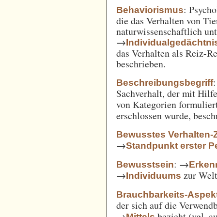
: Psycho
Behaviorismus
die das Verhalten von Ti
naturwissenschaftlich unt
→
Individualgedächtni
das Verhalten als Reiz-
beschrieben.
:
Beschreibungsbegriff
Sachverhalt, der mit Hil
von Kategorien formulie
erschlossen wurde, besch
Bewusstes Verhalten-
→
Standpunkt erster P
: →
Bewusstsein
Erken
→
zur Welt 
Individuums
Brauchbarkeits-Aspek
der sich auf die Verwend
→
bezieht (vgl. 
Mittels