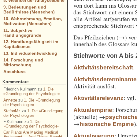
8. Wechsel der Analyseebene
von dort kann ins Glossa
9. Bedeutungen und
das Stichwort mit einem 
Bedürfnisse (Menschen)
alle Artikel aufgerufen w
10. Wahrnehmung, Emotion,
Motivation (Menschen)
entsprechende Stichwort
11. Subjektive
Handlungsgründe
Das Pfeilzeichen (→) verw
12. Handlungsfähigkeit im
innerhalb des Glossars k
Kapitalismus
13. Individualentwicklung
Stichworte von A bis 
14. Forschung und
Mitforschung
:
Aktivitätsbereitschaft
Abschluss
Aktivitätsdeterminante
Kommentare
Aktivität auslöst.
Friedrich Kullmann
zu
1. Die
»Grundlegung der Psychologie«
: vgl
Aktivitätsrelevanz
Annette
zu
1. Die »Grundlegung
der Psychologie«
: Forschu
Aktualempirie
StefanMz
zu
1. Die »Grundlegung
(aktuelle) →
der Psychologie«
psychisch
F.Kullmann
zu
1. Die
→
)
historische Empirie
»Grundlegung der Psychologie«
Car Plants Are Making Medical
: Umsetz
Aktualisierung
Equipment — And Things Should