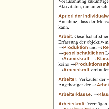
Vorausahnung zukünftiger
Aktivitäten, die untersc
Apriori der Individual
Annahme, dass der Mensc
kann.
: Gesellschaftsthe
Arbeit
Erfassung der objektiv-m
→
und →
Produktion
Re
→
Le
gesellschaftlichen
→
; →
Arbeitskraft
Klas
keine →
Produktionsmit
→
verkaufe
Arbeitskraft
: Verkäufer der
Arbeiter
Angehöriger der →
Arbei
: →
Arbeiterklasse
Klas
: Vermögen,
Arbeitskraft