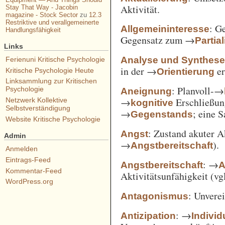
Aktivität.
Stay That Way - Jacobin
magazine - Stock Sector
zu
12.3
Restriktive und verallgemeinerte
: G
Allgemeininteresse
Handlungsfähigkeit
Gegensatz zum →
Partia
Links
Analyse und Synthes
Ferienuni Kritische Psychologie
in der →
er
Orientierung
Kritische Psychologie Heute
Linksammlung zur Kritischen
: Planvoll-→
Psychologie
Aneignung
→
Erschließun
Netzwerk Kollektive
kognitive
Selbstverständigung
→
; eine 
Gegenstands
Website Kritische Psychologie
: Zustand akuter A
Angst
Admin
→
).
Angstbereitschaft
Anmelden
Eintrags-Feed
: →
Angstbereitschaft
A
Kommentar-Feed
Aktivitätsunfähigkeit (vg
WordPress.org
: Unvere
Antagonismus
: →
Antizipation
Individ