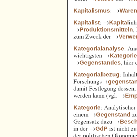
: →
Kapitalismus
Ware
: →
inh
Kapitalist
Kapital
→
,
Produktionsmitteln
zum Zweck der →
Verwe
: An
Kategorialanalyse
wichtigsten →
Kategori
→
, hier
Gegenstandes
: Inha
Kategorialbezug
Forschungs→
gegensta
damit Festlegung dessen
werden kann (vgl. →
Emp
: Analytischer
Kategorie
einem →
zu
Gegenstand
Gegensatz dazu →
Besch
in der →
ist nicht z
GdP
der politischen Ökonomi