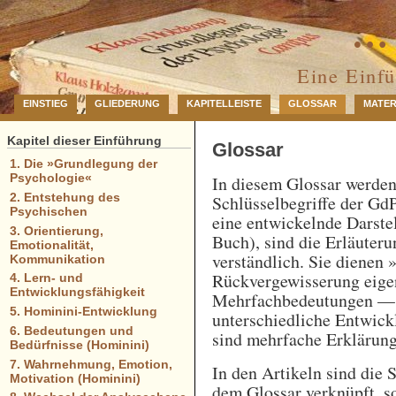
… 
Eine Einf
EINSTIEG
GLIEDERUNG
KAPITELLEISTE
GLOSSAR
MATER
Kapitel dieser Einführung
Glossar
1. Die »Grundlegung der
Psychologie«
In diesem Glossar werde
2. Entstehung des
Schlüsselbegriffe der GdP
Psychischen
eine entwickelnde Darstel
3. Orientierung,
Buch), sind die Erläuteru
Emotionalität,
verständlich. Sie dienen 
Kommunikation
Rückvergewisserung eigen
4. Lern- und
Entwicklungsfähigkeit
Mehrfachbedeutungen — e
5. Hominini-Entwicklung
unterschiedliche Entwick
6. Bedeutungen und
sind mehrfache Erklärung
Bedürfnisse (Hominini)
7. Wahrnehmung, Emotion,
In den Artikeln sind die 
Motivation (Hominini)
dem Glossar verknüpft, so