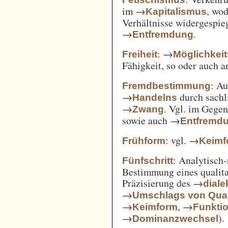
im →
, wod
Kapitalismus
Verhältnisse widergespie
→
.
Entfremdung
: →
Freiheit
Möglichkei
Fähigkeit, so oder auch 
: A
Fremdbestimmung
→
durch sachl
Handelns
→
. Vgl. im Gege
Zwang
sowie auch →
Entfremd
: vgl. →
Frühform
Keimf
: Analytisch-
Fünfschritt
Bestimmung eines qualita
Präzisierung des →
diale
→
Umschlags von Quant
→
, →
Keimform
Funkti
→
).
Dominanzwechsel