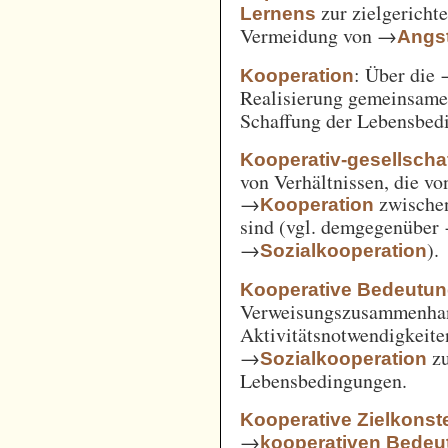
zur zielgerich
Lernens
Vermeidung von →
Angst
: Über die
Kooperation
Realisierung gemeinsam
Schaffung der Lebensbed
Kooperativ-gesellschaf
von Verhältnissen, die vo
→
zwische
Kooperation
sind (vgl. demgegenüber
→
).
Sozialkooperation
Kooperative Bedeutun
Verweisungszusammenha
Aktivitätsnotwendigkeite
→
z
Sozialkooperation
Lebensbedingungen.
Kooperative Zielkonste
→
kooperativen Bedeu