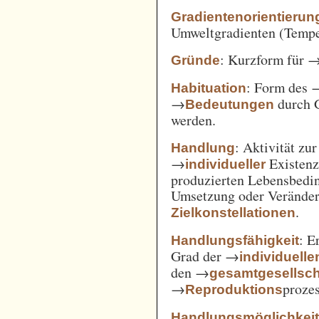
Gradientenorientierun
Umweltgradienten (Temper
: Kurzform für 
Gründe
: Form des 
Habituation
→
durch 
Bedeutungen
werden.
: Aktivität zu
Handlung
→
Existenz
individueller
produzierten Lebensbedin
Umsetzung oder Verände
.
Zielkonstellationen
: E
Handlungsfähigkeit
Grad der →
individuelle
den →
gesamtgesellsch
→
prozes
Reproduktions
Handlungsmöglichkei