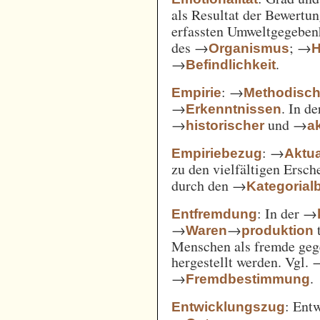
als Resultat der Bewertu
erfassten Umweltgegebe
des →
; →
Organismus
H
→
.
Befindlichkeit
: →
Empirie
Methodisc
→
. In d
Erkenntnissen
→
und →
historischer
ak
: →
Empiriebezug
Aktua
zu den vielfältigen Ersc
durch den →
Kategorial
: In der →
Entfremdung
→
→
t
Waren
produktion
Menschen als fremde gege
hergestellt werden. Vgl.
→
.
Fremdbestimmung
: Ent
Entwicklungszug