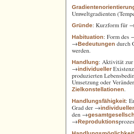
Gradientenorientierun
Umweltgradienten (Temper
: Kurzform für 
Gründe
: Form des 
Habituation
→
durch 
Bedeutungen
werden.
: Aktivität zu
Handlung
→
Existenz
individueller
produzierten Lebensbedin
Umsetzung oder Verände
.
Zielkonstellationen
: E
Handlungsfähigkeit
Grad der →
individuelle
den →
gesamtgesellsch
→
prozes
Reproduktions
Handlungsmöglichkei