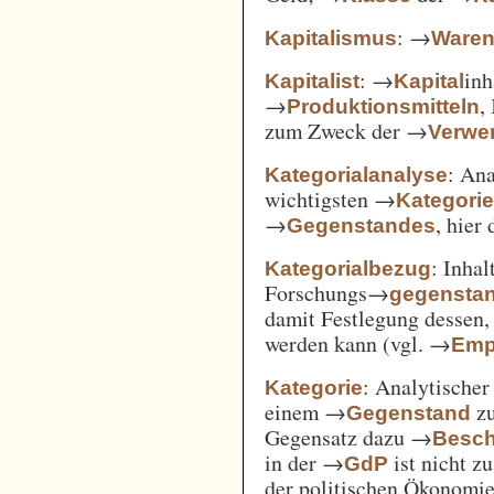
: →
Kapitalismus
Ware
: →
inh
Kapitalist
Kapital
→
,
Produktionsmitteln
zum Zweck der →
Verwe
: An
Kategorialanalyse
wichtigsten →
Kategori
→
, hier
Gegenstandes
: Inha
Kategorialbezug
Forschungs→
gegensta
damit Festlegung dessen
werden kann (vgl. →
Emp
: Analytischer
Kategorie
einem →
zu
Gegenstand
Gegensatz dazu →
Besch
in der →
ist nicht z
GdP
der politischen Ökonomi