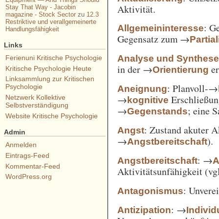
Aktivität.
Stay That Way - Jacobin
magazine - Stock Sector
zu
12.3
Restriktive und verallgemeinerte
: G
Allgemeininteresse
Handlungsfähigkeit
Gegensatz zum →
Partia
Links
Analyse und Synthes
Ferienuni Kritische Psychologie
in der →
er
Orientierung
Kritische Psychologie Heute
Linksammlung zur Kritischen
: Planvoll-→
Psychologie
Aneignung
→
Erschließun
Netzwerk Kollektive
kognitive
Selbstverständigung
→
; eine 
Gegenstands
Website Kritische Psychologie
: Zustand akuter A
Angst
Admin
→
).
Angstbereitschaft
Anmelden
Eintrags-Feed
: →
Angstbereitschaft
A
Kommentar-Feed
Aktivitätsunfähigkeit (vg
WordPress.org
: Unvere
Antagonismus
: →
Antizipation
Individ