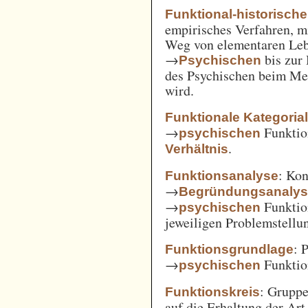
Funktional-historisch
empirisches Verfahren, m
Weg von elementaren Leb
→
bis zur
Psychischen
des Psychischen beim Men
wird.
Funktionale Kategoria
→
Funkti
psychischen
.
Verhältnis
: Kon
Funktionsanalyse
→
Begründungsanaly
→
Funktio
psychischen
jeweiligen Problemstellu
: 
Funktionsgrundlage
→
Funktio
psychischen
: Gruppe
Funktionskreis
auf die Erhaltung der Art