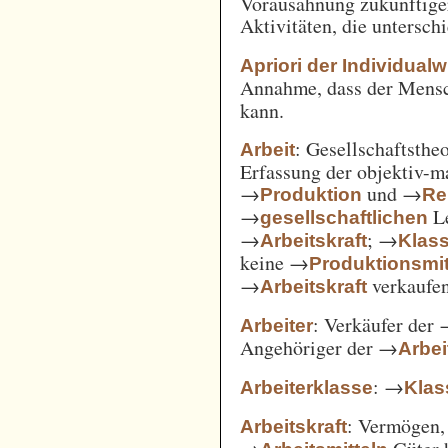
Vorausahnung zukünftiger
Aktivitäten, die untersc
Apriori der Individual
Annahme, dass der Mensc
kann.
: Gesellschaftsthe
Arbeit
Erfassung der objektiv-m
→
und →
Produktion
Re
→
Le
gesellschaftlichen
→
; →
Arbeitskraft
Klas
keine →
Produktionsmit
→
verkaufe
Arbeitskraft
: Verkäufer der
Arbeiter
Angehöriger der →
Arbei
: →
Arbeiterklasse
Klas
: Vermögen,
Arbeitskraft