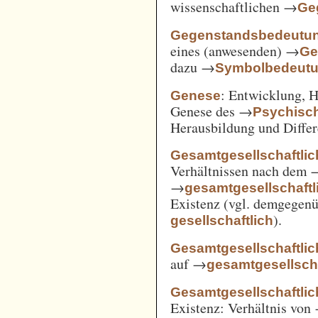
wissenschaftlichen →
Ge
Gegenstandsbedeutu
eines (anwesenden) →
Ge
dazu →
Symbolbedeut
: Entwicklung, 
Genese
Genese des →
Psychisc
Herausbildung und Differ
Gesamtgesellschaftlic
Verhältnissen nach dem
→
gesamtgesellschaftli
Existenz (vgl. demgegen
).
gesellschaftlich
Gesamtgesellschaftlic
auf →
gesamtgesellscha
Gesamtgesellschaftlich
Existenz: Verhältnis von