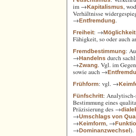
im →
, wod
Kapitalismus
Verhältnisse widergespie
→
.
Entfremdung
: →
Freiheit
Möglichkei
Fähigkeit, so oder auch 
: A
Fremdbestimmung
→
durch sachl
Handelns
→
. Vgl. im Gege
Zwang
sowie auch →
Entfremd
: vgl. →
Frühform
Keimf
: Analytisch-
Fünfschritt
Bestimmung eines qualita
Präzisierung des →
diale
→
Umschlags von Quant
→
, →
Keimform
Funkti
→
).
Dominanzwechsel