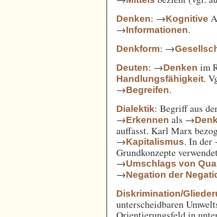
: →
Ak
Denken
Kognitive
→
.
Informationen
: →
Denkform
Gesellsch
: →
im 
Deuten
Denken
. V
Handlungsfähigkeit
→
.
Begreifen
: Begriff aus d
Dialektik
→
als →
Erkennen
Den
auffasst. Karl Marx bezo
→
. In der
Kapitalismus
Grundkonzepte verwendet
→
Umschlags von Quant
→
Negation der Negati
Diskrimination/Gliede
unterscheidbaren Umwelts
Orientierungsfeld in unte