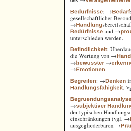
Verallgemeinert
: →
Bedürfnisse
Bedarf
gesellschaftlicher Beson
→
sbereitscha
Handlung
und →
Bedürfnisse
pro
unterschieden werden.
: Überda
Befindlichkeit
die Wertung von →
Hand
→
→
bewusster
erkenn
→
.
Emotionen
: →
i
Begreifen
Denken
. V
Handlungsfähigkeit
Begruendungsanalys
→
subjektiver Handlu
der typischen Handlungs
einschränkungen (vgl. →
ausgegliederbaren →
Prä