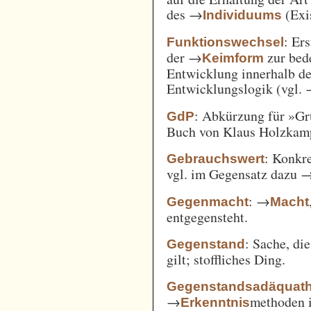
des →
(Exi
Individuums
: Er
Funktionswechsel
der →
zur bed
Keimform
Entwicklung innerhalb de
Entwicklungslogik (vgl.
: Abkürzung für »Gr
GdP
Buch von Klaus Holzkamp,
: Konkre
Gebrauchswert
vgl. im Gegensatz dazu 
: →
Gegenmacht
Macht
entgegensteht.
: Sache, di
Gegenstand
gilt; stoffliches Ding.
Gegenstandsadäquath
→
methoden i
Erkenntnis