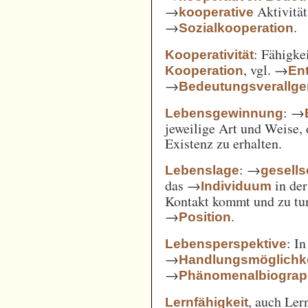
→
Aktivität
kooperative
→
.
Sozialkooperation
: Fähigke
Kooperativität
, vgl. →
Kooperation
En
→
Bedeutungsverallg
: →
Lebensgewinnung
jeweilige Art und Weise, 
Existenz zu erhalten.
: →
Lebenslage
gesells
das →
in der
Individuum
Kontakt kommt und zu tun 
→
.
Position
: I
Lebensperspektive
→
Handlungsmöglichk
→
Phänomenalbiograp
, auch Ler
Lernfähigkeit