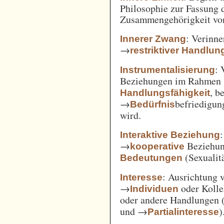
Philosophie zur Fassung d
Zusammengehörigkeit von
: Verinne
Innerer Zwang
→
restriktiver Handlun
: 
Instrumentalisierung
Beziehungen im Rahmen
, b
Handlungsfähigkeit
→
befriedigun
Bedürfnis
wird.
Interaktive Beziehung
→
Beziehun
kooperative
(Sexualitä
Bedeutungen
: Ausrichtung
Interesse
→
oder Kolle
Individuen
oder andere Handlungen 
und →
)
Partialinteresse