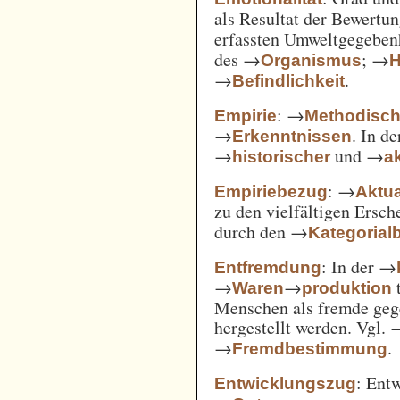
als Resultat der Bewertu
erfassten Umweltgegebe
des →
; →
Organismus
H
→
.
Befindlichkeit
: →
Empirie
Methodisc
→
. In d
Erkenntnissen
→
und →
historischer
ak
: →
Empiriebezug
Aktua
zu den vielfältigen Ersc
durch den →
Kategorial
: In der →
Entfremdung
→
→
t
Waren
produktion
Menschen als fremde gege
hergestellt werden. Vgl.
→
.
Fremdbestimmung
: Ent
Entwicklungszug