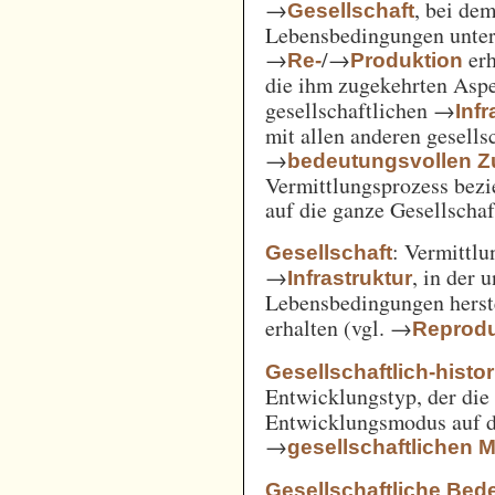
→
, bei de
Gesellschaft
Lebensbedingungen unter 
→
/→
erh
Re-
Produktion
die ihm zugekehrten Aspe
gesellschaftlichen →
Inf
mit allen anderen gesell
→
bedeutungsvollen
Vermittlungsprozess bezi
auf die ganze Gesellschaf
: Vermittl
Gesellschaft
→
, in der 
Infrastruktur
Lebensbedingungen herst
erhalten (vgl. →
Reprodu
Gesellschaftlich-histo
Entwicklungstyp, der die
Entwicklungsmodus auf d
→
gesellschaftlichen
Gesellschaftliche Bed