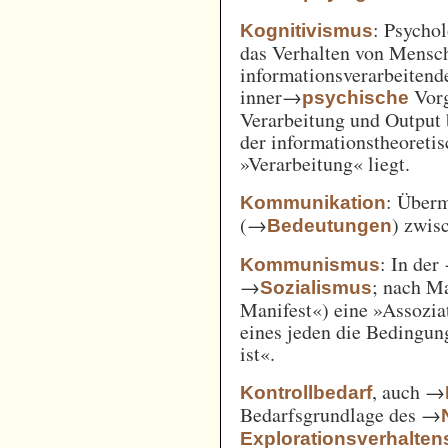
: Psycho
Kognitivismus
das Verhalten von Mensc
informationsverarbeitend
inner→
Vorg
psychische
Verarbeitung und Output 
der informationstheoreti
»Verarbeitung« liegt.
: Überm
Kommunikation
(→
) zwi
Bedeutungen
: In der
Kommunismus
→
; nach M
Sozialismus
Manifest«) eine »Assozia
eines jeden die Bedingung
ist«.
, auch →
Kontrollbedarf
Bedarfsgrundlage des →
Explorationsverhalten