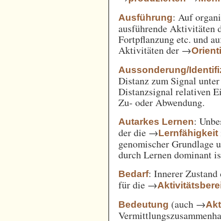
: Auf orga
Ausführung
ausführende Aktivitäten
Fortpflanzung etc. und a
Aktivitäten der →
Orient
Aussonderung/Identifi
Distanz zum Signal unter
Distanzsignal relativen 
Zu- oder Abwendung.
: Unbe
Autarkes Lernen
der die →
Lernfähigkeit
genomischer Grundlage u
durch Lernen dominant is
: Innerer Zustand
Bedarf
für die →
Aktivitätsbere
(auch →
Bedeutung
Akt
Vermittlungszusammenh