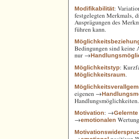
: Variatio
Modifikabilität
festgelegten Merkmals, d
Ausprägungen des Merkm
führen kann.
Möglichkeitsbeziehun
Bedingungen sind keine A
nur →
Handlungsmögli
: Kurz
Möglichkeitstyp
.
Möglichkeitsraum
Möglichkeitsverallge
eigenen →
Handlungsmö
Handlungsmöglichkeiten
: →
Motivation
Gelernte
→
Wertung 
emotionalen
Motivationswiderspru
→
positiven 