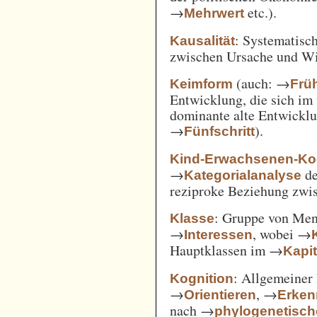
→
etc.).
Mehrwert
: Systematisc
Kausalität
zwischen Ursache und W
(auch: →
Keimform
Frü
Entwicklung, die sich im 
dominante alte Entwicklun
→
).
Fünfschritt
Kind-Erwachsenen-Koo
→
d
Kategorialanalyse
reziproke Beziehung zwi
: Gruppe von Me
Klasse
→
, wobei →
Interessen
Hauptklassen im →
Kapi
: Allgemeiner 
Kognition
→
, →
Orientieren
Erken
nach →
phylogenetisc