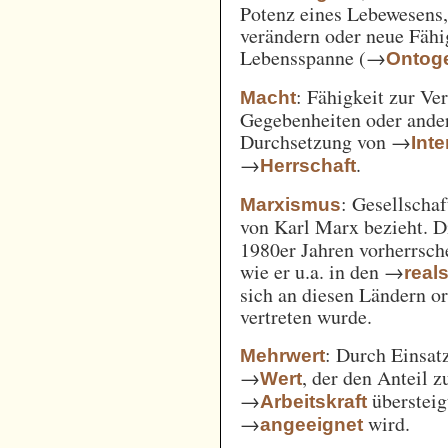
Potenz eines Lebewesens,
verändern oder neue Fähi
Lebensspanne (→
Ontog
: Fähigkeit zur Ve
Macht
Gegebenheiten oder ande
Durchsetzung von →
Int
→
.
Herrschaft
: Gesellschaf
Marxismus
von Karl Marx bezieht. 
1980er Jahren vorherrsch
wie er u.a. in den →
real
sich an diesen Ländern o
vertreten wurde.
: Durch Einsat
Mehrwert
→
, der den Anteil 
Wert
→
überstei
Arbeitskraft
→
wird.
angeeignet