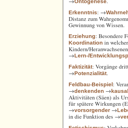
→
.
Ontogenese
: →
Erkenntnis
Wahrne
Distanz zum Wahrgenomm
Gewinnung von Wissen.
: Besondere 
Erziehung
in welcher
Koordination
Kindern/Heranwachsene
→
Lern-/Entwicklungs
: Vorgänge drit
Faktizität
→
.
Potenzialität
: Vera
Feldbau-Beispiel
→
→
denkenden
kausa
Aktivitäten (Säen) als U
für spätere Wirkungen (E
→
→
vorsorgender
Leb
in die Funktion des →
ve
: Verkehru
Fetischismus