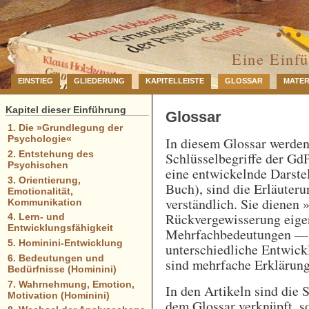
… 
Eine Einf
EINSTIEG
GLIEDERUNG
KAPITELLEISTE
GLOSSAR
MATER
Kapitel dieser Einführung
Glossar
1. Die »Grundlegung der
Psychologie«
In diesem Glossar werde
2. Entstehung des
Schlüsselbegriffe der GdP
Psychischen
eine entwickelnde Darstel
3. Orientierung,
Buch), sind die Erläuteru
Emotionalität,
verständlich. Sie dienen 
Kommunikation
Rückvergewisserung eigen
4. Lern- und
Entwicklungsfähigkeit
Mehrfachbedeutungen — e
5. Hominini-Entwicklung
unterschiedliche Entwick
6. Bedeutungen und
sind mehrfache Erklärung
Bedürfnisse (Hominini)
7. Wahrnehmung, Emotion,
In den Artikeln sind die 
Motivation (Hominini)
dem Glossar verknüpft, so