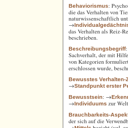
: Psycho
Behaviorismus
die das Verhalten von Ti
naturwissenschaftlich unt
→
Individualgedächtni
das Verhalten als Reiz-
beschrieben.
:
Beschreibungsbegriff
Sachverhalt, der mit Hil
von Kategorien formulie
erschlossen wurde, besch
Bewusstes Verhalten-
→
Standpunkt erster P
: →
Bewusstsein
Erken
→
zur Welt 
Individuums
Brauchbarkeits-Aspek
der sich auf die Verwend
→
bezieht (vgl. 
Mittels