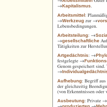
→
Güter 
Arbeitsmitteln
→
.
Kapitalismus
: Planmäßig
Arbeitsmittel
→
zur →
Werkzeug
vor
Lebensbedingungen.
: →
Arbeitsteilung
Sozi
→
Auf
gesellschaftliche
Tätigkeiten zur Herstell
: →
Artgedächtnis
Phyl
festgelegte →
Funktions
Genom gespeichert sind. 
→
Individualgedächtni
: Begriff au
Aufhebung
der gleichzeitig Beendi
(von Erkenntnissen oder 
: Private 
Ausbeutung
→
→
produzierten
Mehr