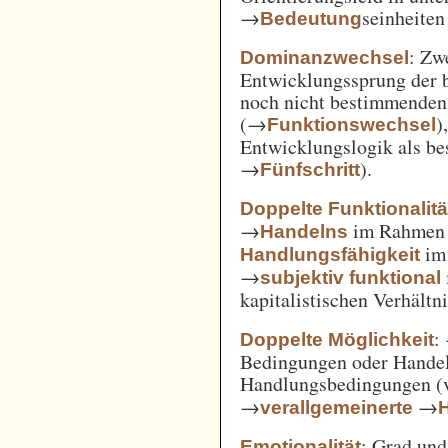
→
seinheiten
Bedeutung
: Zw
Dominanzwechsel
Entwicklungssprung der be
noch nicht bestimmenden
(→
)
Funktionswechsel
Entwicklungslogik als be
→
).
Fünfschritt
Doppelte Funktionalitä
→
im Rahme
Handelns
im
Handlungsfähigkeit
→
subjektiv funktional
kapitalistischen Verhält
:
Doppelte Möglichkeit
Bedingungen oder Handel
Handlungsbedingungen (
→
→
verallgemeinerte
: Grad un
Emotionalität