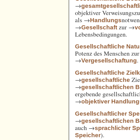
→
gesamtgesellschaftl
objektiver Verweisungs
als →
notwen
Handlungs
→
zur →
Gesellschaft
v
Lebensbedingungen.
Gesellschaftliche Nat
Potenz des Menschen zur 
→
.
Vergesellschaftung
Gesellschaftliche Ziel
→
Zie
gesellschaftliche
→
gesellschaftlichen 
ergebende gesellschaftli
→
objektiver Handlu
Gesellschaftlicher Spe
→
gesellschaftlichen 
auch →
sprachlicher Sp
).
Speicher