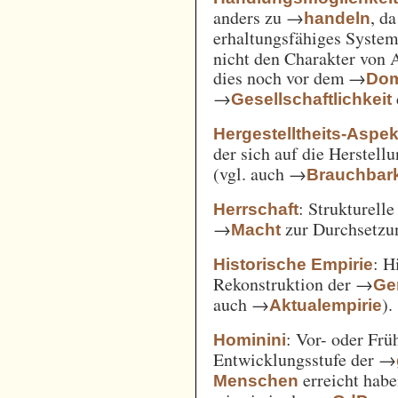
anders zu →
, d
handeln
erhaltungsfähiges System
nicht den Charakter von 
dies noch vor dem →
Dom
→
Gesellschaftlichkeit
Hergestelltheits-Aspek
der sich auf die Herstell
(vgl. auch →
Brauchbark
: Strukturell
Herrschaft
→
zur Durchsetzu
Macht
: H
Historische Empirie
Rekonstruktion der →
Ge
auch →
).
Aktualempirie
: Vor- oder Frü
Hominini
Entwicklungsstufe der →
erreicht habe
Menschen