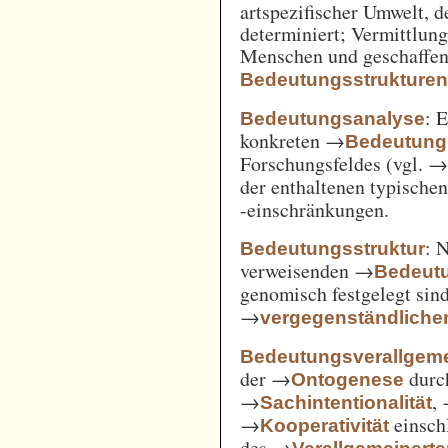
artspezifischer Umwelt, d
determiniert; Vermittlu
Menschen und geschaffen
Bedeutungsstrukture
: 
Bedeutungsanalyse
konkreten →
Bedeutung
Forschungsfeldes (vgl. 
der enthaltenen typische
-einschränkungen.
: 
Bedeutungsstruktur
verweisenden →
Bedeut
genomisch festgelegt si
→
vergegenständliche
Bedeutungsverallgem
der →
durc
Ontogenese
→
,
Sachintentionalität
→
einsch
Kooperativität
des →