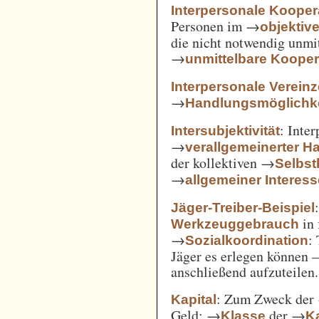
Interpersonale Kooper
Personen im →
objekti
die nicht notwendig unmi
→
unmittelbare Kooper
Interpersonale Verein
→
Handlungsmöglichke
: Inte
Intersubjektivität
→
verallgemeinerter H
der kollektiven →
Selbs
→
allgemeiner Interes
Jäger-Treiber-Beispiel
in 
Werkzeuggebrauch
→
:
Sozialkoordination
Jäger es erlegen können 
anschließend aufzuteilen.
: Zum Zweck der
Kapital
Geld; →
der →
Klasse
Ka