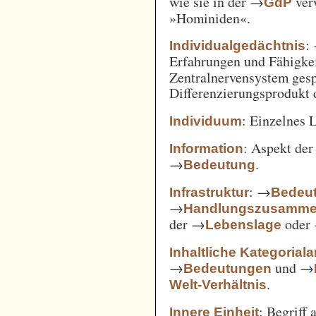
wie sie in der →
verw
GdP
»Hominiden«.
:
Individualgedächtnis
Erfahrungen und Fähigke
Zentralnervensystem gesp
Differenzierungsprodukt
: Einzelnes 
Individuum
: Aspekt de
Information
→
.
Bedeutung
: →
Infrastruktur
Bedeut
→
Handlungszusamm
der →
oder
Lebenslage
Inhaltliche Kategorial
→
und →
Bedeutungen
.
Welt-Verhältnis
: Begriff
Innere Einheit