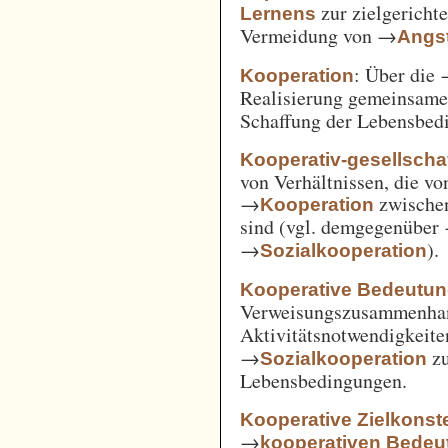
zur zielgerich
Lernens
Vermeidung von →
Angst
: Über die
Kooperation
Realisierung gemeinsam
Schaffung der Lebensbed
Kooperativ-gesellschaf
von Verhältnissen, die vo
→
zwische
Kooperation
sind (vgl. demgegenüber
→
).
Sozialkooperation
Kooperative Bedeutun
Verweisungszusammenha
Aktivitätsnotwendigkeite
→
z
Sozialkooperation
Lebensbedingungen.
Kooperative Zielkonste
→
kooperativen Bedeu