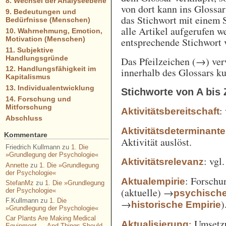
8. Wechsel der Analyseebene
von dort kann ins Glossa
9. Bedeutungen und
das Stichwort mit einem 
Bedürfnisse (Menschen)
alle Artikel aufgerufen w
10. Wahrnehmung, Emotion,
Motivation (Menschen)
entsprechende Stichwort
11. Subjektive
Handlungsgründe
Das Pfeilzeichen (→) verw
12. Handlungsfähigkeit im
innerhalb des Glossars k
Kapitalismus
13. Individualentwicklung
Stichworte von A bis 
14. Forschung und
Mitforschung
:
Aktivitätsbereitschaft
Abschluss
Aktivitätsdeterminante
Kommentare
Aktivität auslöst.
Friedrich Kullmann
zu
1. Die
»Grundlegung der Psychologie«
: vgl
Aktivitätsrelevanz
Annette
zu
1. Die »Grundlegung
der Psychologie«
: Forschu
Aktualempirie
StefanMz
zu
1. Die »Grundlegung
(aktuelle) →
der Psychologie«
psychisch
F.Kullmann
zu
1. Die
→
)
historische Empirie
»Grundlegung der Psychologie«
Car Plants Are Making Medical
: Umsetz
Aktualisierung
Equipment — And Things Should