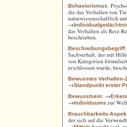
: Psycho
Behaviorismus
die das Verhalten von Ti
naturwissenschaftlich unt
→
Individualgedächtni
das Verhalten als Reiz-
beschrieben.
:
Beschreibungsbegriff
Sachverhalt, der mit Hil
von Kategorien formulie
erschlossen wurde, besch
Bewusstes Verhalten-
→
Standpunkt erster P
: →
Bewusstsein
Erken
→
zur Welt 
Individuums
Brauchbarkeits-Aspek
der sich auf die Verwend
→
bezieht (vgl. 
Mittels