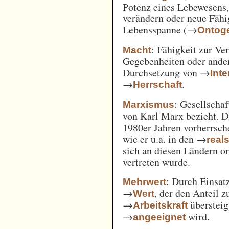
Potenz eines Lebewesens,
verändern oder neue Fähi
Lebensspanne (→
Ontog
: Fähigkeit zur Ve
Macht
Gegebenheiten oder ande
Durchsetzung von →
Int
→
.
Herrschaft
: Gesellschaf
Marxismus
von Karl Marx bezieht. 
1980er Jahren vorherrsch
wie er u.a. in den →
real
sich an diesen Ländern o
vertreten wurde.
: Durch Einsat
Mehrwert
→
, der den Anteil 
Wert
→
überstei
Arbeitskraft
→
wird.
angeeignet