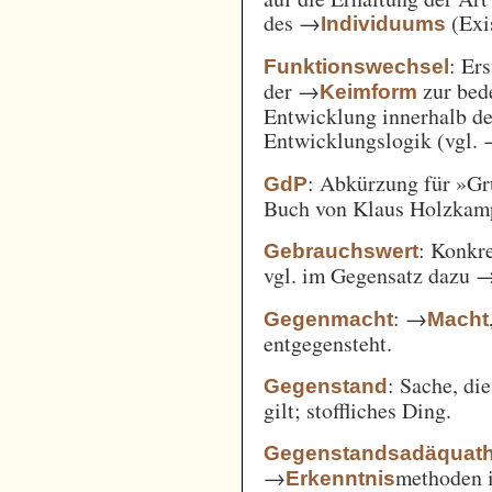
des →
(Exi
Individuums
: Er
Funktionswechsel
der →
zur bed
Keimform
Entwicklung innerhalb de
Entwicklungslogik (vgl.
: Abkürzung für »Gr
GdP
Buch von Klaus Holzkamp,
: Konkre
Gebrauchswert
vgl. im Gegensatz dazu 
: →
Gegenmacht
Macht
entgegensteht.
: Sache, di
Gegenstand
gilt; stoffliches Ding.
Gegenstandsadäquath
→
methoden i
Erkenntnis