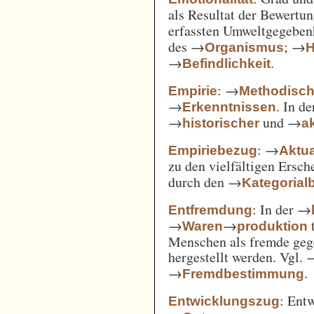
als Resultat der Bewertu
erfassten Umweltgegebe
des →
; →
Organismus
H
→
.
Befindlichkeit
: →
Empirie
Methodisc
→
. In d
Erkenntnissen
→
und →
historischer
ak
: →
Empiriebezug
Aktua
zu den vielfältigen Ersc
durch den →
Kategorial
: In der →
Entfremdung
→
→
t
Waren
produktion
Menschen als fremde gege
hergestellt werden. Vgl.
→
.
Fremdbestimmung
: Ent
Entwicklungszug