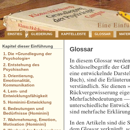
… 
Eine Einf
EINSTIEG
GLIEDERUNG
KAPITELLEISTE
GLOSSAR
MATER
Kapitel dieser Einführung
Glossar
1. Die »Grundlegung der
Psychologie«
In diesem Glossar werde
2. Entstehung des
Schlüsselbegriffe der GdP
Psychischen
eine entwickelnde Darstel
3. Orientierung,
Buch), sind die Erläuteru
Emotionalität,
verständlich. Sie dienen 
Kommunikation
Rückvergewisserung eigen
4. Lern- und
Entwicklungsfähigkeit
Mehrfachbedeutungen — e
5. Hominini-Entwicklung
unterschiedliche Entwick
6. Bedeutungen und
sind mehrfache Erklärung
Bedürfnisse (Hominini)
7. Wahrnehmung, Emotion,
In den Artikeln sind die 
Motivation (Hominini)
dem Glossar verknüpft, so