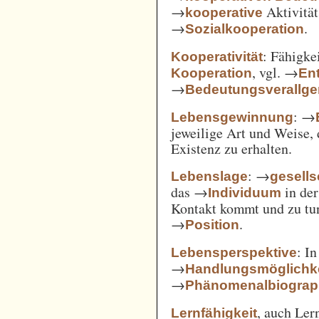
→
Aktivität
kooperative
→
.
Sozialkooperation
: Fähigke
Kooperativität
, vgl. →
Kooperation
En
→
Bedeutungsverallg
: →
Lebensgewinnung
jeweilige Art und Weise, 
Existenz zu erhalten.
: →
Lebenslage
gesells
das →
in der
Individuum
Kontakt kommt und zu tun 
→
.
Position
: I
Lebensperspektive
→
Handlungsmöglichk
→
Phänomenalbiograp
, auch Ler
Lernfähigkeit