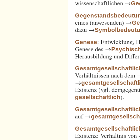
wissenschaftlichen →
Ge
Gegenstandsbedeutu
eines (anwesenden) →
Ge
dazu →
Symbolbedeut
: Entwicklung, 
Genese
Genese des →
Psychisc
Herausbildung und Differ
Gesamtgesellschaftlic
Verhältnissen nach dem
→
gesamtgesellschaftli
Existenz (vgl. demgegen
).
gesellschaftlich
Gesamtgesellschaftlic
auf →
gesamtgesellscha
Gesamtgesellschaftlich
Existenz: Verhältnis von