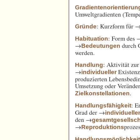
Gradientenorientierun
Umweltgradienten (Temper
: Kurzform für 
Gründe
: Form des 
Habituation
→
durch 
Bedeutungen
werden.
: Aktivität zu
Handlung
→
Existenz
individueller
produzierten Lebensbedin
Umsetzung oder Verände
.
Zielkonstellationen
: E
Handlungsfähigkeit
Grad der →
individuelle
den →
gesamtgesellsch
→
prozes
Reproduktions
Handlungsmöglichkei