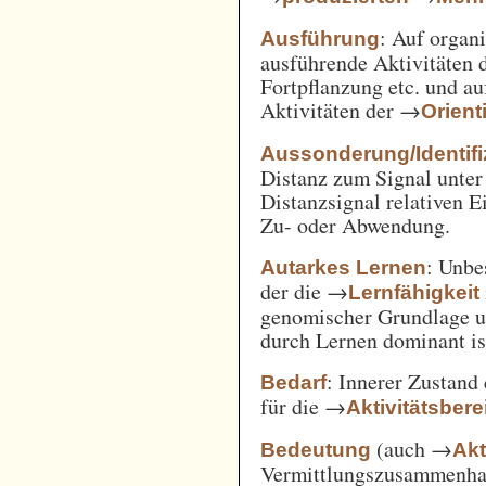
: Auf orga
Ausführung
ausführende Aktivitäten
Fortpflanzung etc. und a
Aktivitäten der →
Orient
Aussonderung/Identifi
Distanz zum Signal unter
Distanzsignal relativen 
Zu- oder Abwendung.
: Unbe
Autarkes Lernen
der die →
Lernfähigkeit
genomischer Grundlage u
durch Lernen dominant is
: Innerer Zustand
Bedarf
für die →
Aktivitätsbere
(auch →
Bedeutung
Akt
Vermittlungszusammenh