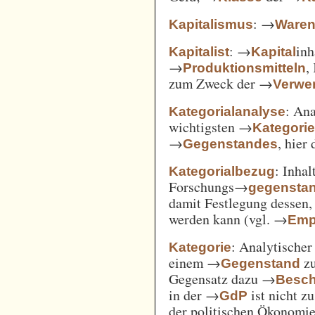
: →
Kapitalismus
Ware
: →
inh
Kapitalist
Kapital
→
,
Produktionsmitteln
zum Zweck der →
Verwe
: An
Kategorialanalyse
wichtigsten →
Kategori
→
, hier
Gegenstandes
: Inha
Kategorialbezug
Forschungs→
gegensta
damit Festlegung dessen
werden kann (vgl. →
Emp
: Analytischer
Kategorie
einem →
zu
Gegenstand
Gegensatz dazu →
Besch
in der →
ist nicht z
GdP
der politischen Ökonomi