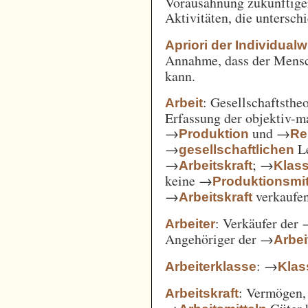
Vorausahnung zukünftiger
Aktivitäten, die untersc
Apriori der Individual
Annahme, dass der Mensc
kann.
: Gesellschaftsthe
Arbeit
Erfassung der objektiv-m
→
und →
Produktion
Re
→
Le
gesellschaftlichen
→
; →
Arbeitskraft
Klas
keine →
Produktionsmit
→
verkaufe
Arbeitskraft
: Verkäufer der
Arbeiter
Angehöriger der →
Arbei
: →
Arbeiterklasse
Klas
: Vermögen,
Arbeitskraft