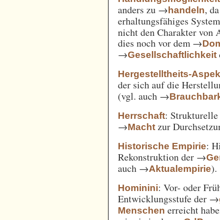
anders zu →
, d
handeln
erhaltungsfähiges System
nicht den Charakter von 
dies noch vor dem →
Dom
→
Gesellschaftlichkeit
Hergestelltheits-Aspek
der sich auf die Herstell
(vgl. auch →
Brauchbark
: Strukturell
Herrschaft
→
zur Durchsetzu
Macht
: H
Historische Empirie
Rekonstruktion der →
Ge
auch →
).
Aktualempirie
: Vor- oder Frü
Hominini
Entwicklungsstufe der →
erreicht habe
Menschen