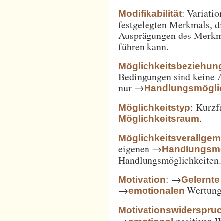
: Variatio
Modifikabilität
festgelegten Merkmals, d
Ausprägungen des Merkm
führen kann.
Möglichkeitsbeziehun
Bedingungen sind keine A
nur →
Handlungsmögli
: Kurz
Möglichkeitstyp
.
Möglichkeitsraum
Möglichkeitsverallge
eigenen →
Handlungsmö
Handlungsmöglichkeiten
: →
Motivation
Gelernte
→
Wertung 
emotionalen
Motivationswiderspru
→
positiven 