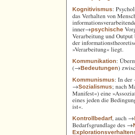
: Psycho
Kognitivismus
das Verhalten von Mensc
informationsverarbeitend
inner→
Vorg
psychische
Verarbeitung und Output 
der informationstheoreti
»Verarbeitung« liegt.
: Überm
Kommunikation
(→
) zwi
Bedeutungen
: In der
Kommunismus
→
; nach M
Sozialismus
Manifest«) eine »Assozia
eines jeden die Bedingung
ist«.
, auch →
Kontrollbedarf
Bedarfsgrundlage des →
Explorationsverhalten