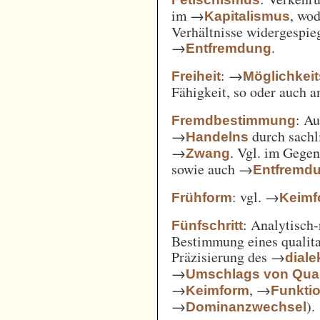
im →
, wod
Kapitalismus
Verhältnisse widergespie
→
.
Entfremdung
: →
Freiheit
Möglichkei
Fähigkeit, so oder auch 
: A
Fremdbestimmung
→
durch sachl
Handelns
→
. Vgl. im Gege
Zwang
sowie auch →
Entfremd
: vgl. →
Frühform
Keimf
: Analytisch-
Fünfschritt
Bestimmung eines qualita
Präzisierung des →
diale
→
Umschlags von Quant
→
, →
Keimform
Funkti
→
).
Dominanzwechsel