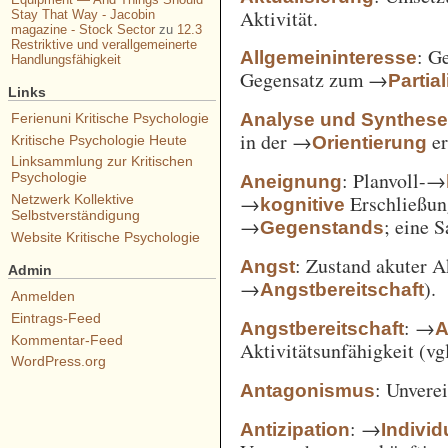
Aktivität.
Stay That Way - Jacobin
magazine - Stock Sector
zu
12.3
Restriktive und verallgemeinerte
: G
Allgemeininteresse
Handlungsfähigkeit
Gegensatz zum →
Partia
Links
Analyse und Synthes
Ferienuni Kritische Psychologie
in der →
er
Orientierung
Kritische Psychologie Heute
Linksammlung zur Kritischen
: Planvoll-→
Psychologie
Aneignung
→
Erschließun
Netzwerk Kollektive
kognitive
Selbstverständigung
→
; eine 
Gegenstands
Website Kritische Psychologie
: Zustand akuter A
Angst
Admin
→
).
Angstbereitschaft
Anmelden
Eintrags-Feed
: →
Angstbereitschaft
A
Kommentar-Feed
Aktivitätsunfähigkeit (vg
WordPress.org
: Unvere
Antagonismus
: →
Antizipation
Individ