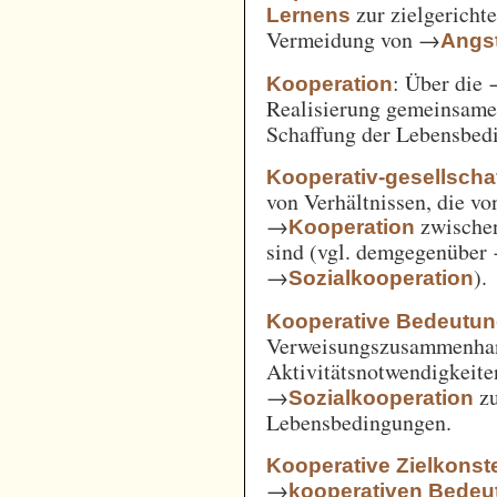
zur zielgerich
Lernens
Vermeidung von →
Angst
: Über die
Kooperation
Realisierung gemeinsam
Schaffung der Lebensbed
Kooperativ-gesellschaf
von Verhältnissen, die vo
→
zwische
Kooperation
sind (vgl. demgegenüber
→
).
Sozialkooperation
Kooperative Bedeutun
Verweisungszusammenha
Aktivitätsnotwendigkeite
→
z
Sozialkooperation
Lebensbedingungen.
Kooperative Zielkonste
→
kooperativen Bedeu