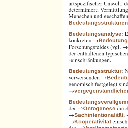
artspezifischer Umwelt, d
determiniert; Vermittlu
Menschen und geschaffen
Bedeutungsstrukture
: 
Bedeutungsanalyse
konkreten →
Bedeutung
Forschungsfeldes (vgl. 
der enthaltenen typische
-einschränkungen.
: 
Bedeutungsstruktur
verweisenden →
Bedeut
genomisch festgelegt si
→
vergegenständliche
Bedeutungsverallgem
der →
durc
Ontogenese
→
,
Sachintentionalität
→
einsch
Kooperativität
des →