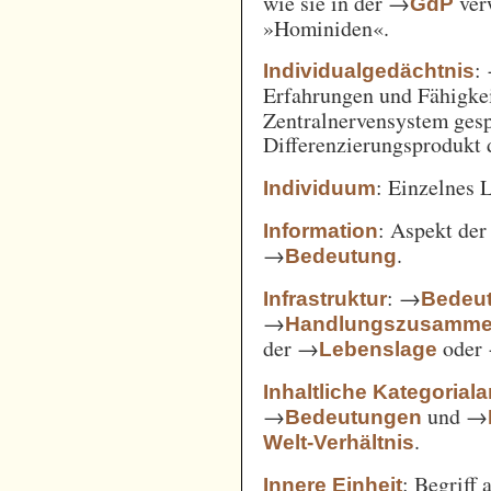
wie sie in der →
verw
GdP
»Hominiden«.
:
Individualgedächtnis
Erfahrungen und Fähigke
Zentralnervensystem gesp
Differenzierungsprodukt
: Einzelnes 
Individuum
: Aspekt de
Information
→
.
Bedeutung
: →
Infrastruktur
Bedeut
→
Handlungszusamm
der →
oder
Lebenslage
Inhaltliche Kategorial
→
und →
Bedeutungen
.
Welt-Verhältnis
: Begriff
Innere Einheit