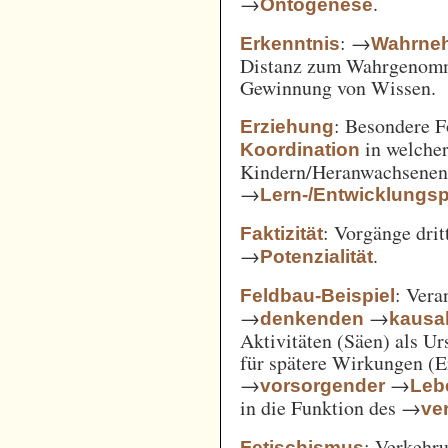
→
.
Ontogenese
: →
Erkenntnis
Wahrne
Distanz zum Wahrgenomm
Gewinnung von Wissen.
: Besondere 
Erziehung
in welcher
Koordination
Kindern/Heranwachsene
→
Lern-/Entwicklungs
: Vorgänge drit
Faktizität
→
.
Potenzialität
: Vera
Feldbau-Beispiel
→
→
denkenden
kausa
Aktivitäten (Säen) als U
für spätere Wirkungen (E
→
→
vorsorgender
Leb
in die Funktion des →
ve
: Verkehru
Fetischismus