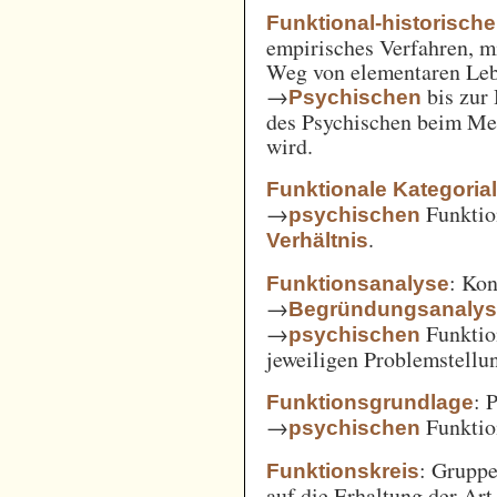
Funktional-historisch
empirisches Verfahren, m
Weg von elementaren Leb
→
bis zur
Psychischen
des Psychischen beim Men
wird.
Funktionale Kategoria
→
Funkti
psychischen
.
Verhältnis
: Kon
Funktionsanalyse
→
Begründungsanaly
→
Funktio
psychischen
jeweiligen Problemstellu
: 
Funktionsgrundlage
→
Funktio
psychischen
: Gruppe
Funktionskreis
auf die Erhaltung der Art