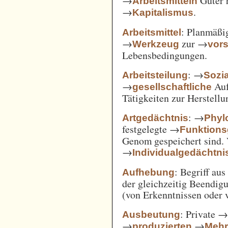
→
Güter 
Arbeitsmitteln
→
.
Kapitalismus
: Planmäßig
Arbeitsmittel
→
zur →
Werkzeug
vor
Lebensbedingungen.
: →
Arbeitsteilung
Sozi
→
Auf
gesellschaftliche
Tätigkeiten zur Herstell
: →
Artgedächtnis
Phyl
festgelegte →
Funktions
Genom gespeichert sind. 
→
Individualgedächtni
: Begriff au
Aufhebung
der gleichzeitig Beendi
(von Erkenntnissen oder 
: Private 
Ausbeutung
→
→
produzierten
Mehr