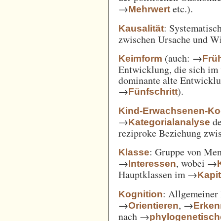
→
etc.).
Mehrwert
: Systematisc
Kausalität
zwischen Ursache und W
(auch: →
Keimform
Frü
Entwicklung, die sich im 
dominante alte Entwicklun
→
).
Fünfschritt
Kind-Erwachsenen-Koo
→
d
Kategorialanalyse
reziproke Beziehung zwi
: Gruppe von Me
Klasse
→
, wobei →
Interessen
Hauptklassen im →
Kapi
: Allgemeiner 
Kognition
→
, →
Orientieren
Erken
nach →
phylogenetisc