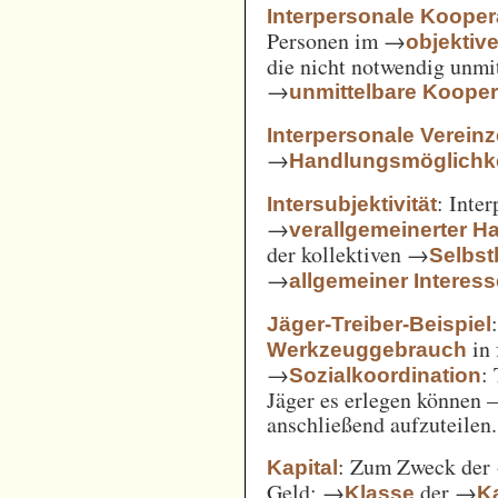
Interpersonale Kooper
Personen im →
objekti
die nicht notwendig unmi
→
unmittelbare Kooper
Interpersonale Verein
→
Handlungsmöglichke
: Inte
Intersubjektivität
→
verallgemeinerter H
der kollektiven →
Selbs
→
allgemeiner Interes
Jäger-Treiber-Beispiel
in 
Werkzeuggebrauch
→
:
Sozialkoordination
Jäger es erlegen können 
anschließend aufzuteilen.
: Zum Zweck der
Kapital
Geld; →
der →
Klasse
Ka