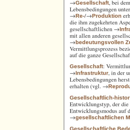
→
, bei de
Gesellschaft
Lebensbedingungen unter 
→
/→
erh
Re-
Produktion
die ihm zugekehrten Aspe
gesellschaftlichen →
Inf
mit allen anderen gesell
→
bedeutungsvollen
Vermittlungsprozess bezi
auf die ganze Gesellschaf
: Vermittl
Gesellschaft
→
, in der 
Infrastruktur
Lebensbedingungen herst
erhalten (vgl. →
Reprodu
Gesellschaftlich-histo
Entwicklungstyp, der die
Entwicklungsmodus auf d
→
gesellschaftlichen
Gesellschaftliche Bed