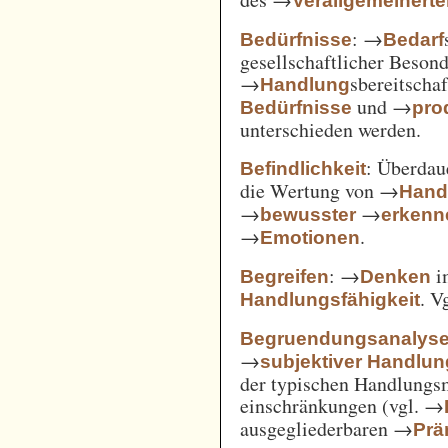
Verallgemeinert
: →
Bedürfnisse
Bedarf
gesellschaftlicher Beson
→
sbereitscha
Handlung
und →
Bedürfnisse
pro
unterschieden werden.
: Überda
Befindlichkeit
die Wertung von →
Hand
→
→
bewusster
erkenn
→
.
Emotionen
: →
i
Begreifen
Denken
. V
Handlungsfähigkeit
Begruendungsanalys
→
subjektiver Handlu
der typischen Handlungs
einschränkungen (vgl. →
ausgegliederbaren →
Prä