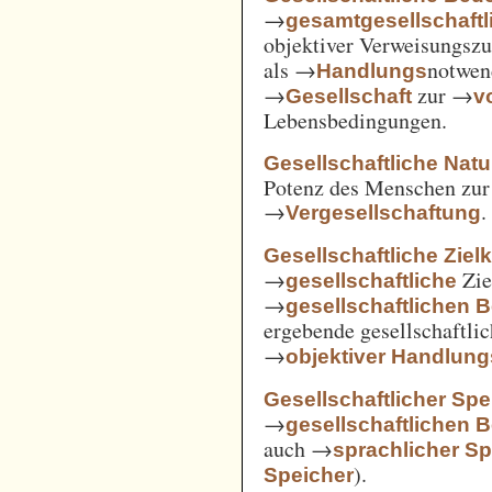
→
gesamtgesellschaftl
objektiver Verweisungs
als →
notwen
Handlungs
→
zur →
Gesellschaft
v
Lebensbedingungen.
Gesellschaftliche Nat
Potenz des Menschen zur 
→
.
Vergesellschaftung
Gesellschaftliche Ziel
→
Zie
gesellschaftliche
→
gesellschaftlichen 
ergebende gesellschaftli
→
objektiver Handlu
Gesellschaftlicher Spe
→
gesellschaftlichen 
auch →
sprachlicher Sp
).
Speicher