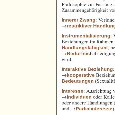
Philosophie zur Fassung d
Zusammengehörigkeit von
: Verinne
Innerer Zwang
→
restriktiver Handlun
: 
Instrumentalisierung
Beziehungen im Rahmen
, b
Handlungsfähigkeit
→
befriedigun
Bedürfnis
wird.
Interaktive Beziehung
→
Beziehun
kooperative
(Sexualitä
Bedeutungen
: Ausrichtung
Interesse
→
oder Kolle
Individuen
oder andere Handlungen 
und →
)
Partialinteresse