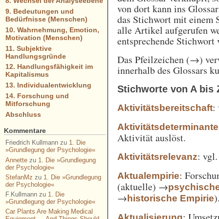
8. Wechsel der Analyseebene
von dort kann ins Glossa
9. Bedeutungen und
das Stichwort mit einem 
Bedürfnisse (Menschen)
alle Artikel aufgerufen w
10. Wahrnehmung, Emotion,
Motivation (Menschen)
entsprechende Stichwort
11. Subjektive
Handlungsgründe
Das Pfeilzeichen (→) verw
12. Handlungsfähigkeit im
innerhalb des Glossars k
Kapitalismus
13. Individualentwicklung
Stichworte von A bis 
14. Forschung und
Mitforschung
:
Aktivitätsbereitschaft
Abschluss
Aktivitätsdeterminante
Kommentare
Aktivität auslöst.
Friedrich Kullmann
zu
1. Die
»Grundlegung der Psychologie«
: vgl
Aktivitätsrelevanz
Annette
zu
1. Die »Grundlegung
der Psychologie«
: Forschu
Aktualempirie
StefanMz
zu
1. Die »Grundlegung
(aktuelle) →
der Psychologie«
psychisch
F.Kullmann
zu
1. Die
→
)
historische Empirie
»Grundlegung der Psychologie«
Car Plants Are Making Medical
: Umsetz
Aktualisierung
Equipment — And Things Should