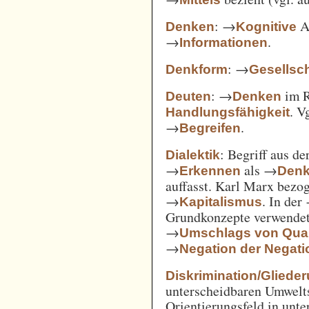
: →
Ak
Denken
Kognitive
→
.
Informationen
: →
Denkform
Gesellsch
: →
im 
Deuten
Denken
. V
Handlungsfähigkeit
→
.
Begreifen
: Begriff aus d
Dialektik
→
als →
Erkennen
Den
auffasst. Karl Marx bezo
→
. In der
Kapitalismus
Grundkonzepte verwendet
→
Umschlags von Quant
→
Negation der Negati
Diskrimination/Gliede
unterscheidbaren Umwelts
Orientierungsfeld in unte