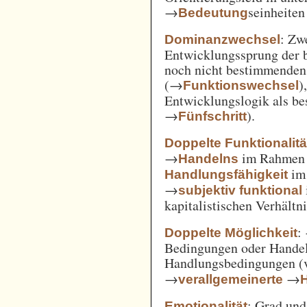
→
seinheiten
Bedeutung
: Zw
Dominanzwechsel
Entwicklungssprung der be
noch nicht bestimmenden
(→
)
Funktionswechsel
Entwicklungslogik als be
→
).
Fünfschritt
Doppelte Funktionalitä
→
im Rahme
Handelns
im
Handlungsfähigkeit
→
subjektiv funktional
kapitalistischen Verhält
:
Doppelte Möglichkeit
Bedingungen oder Handel
Handlungsbedingungen (
→
→
verallgemeinerte
: Grad un
Emotionalität