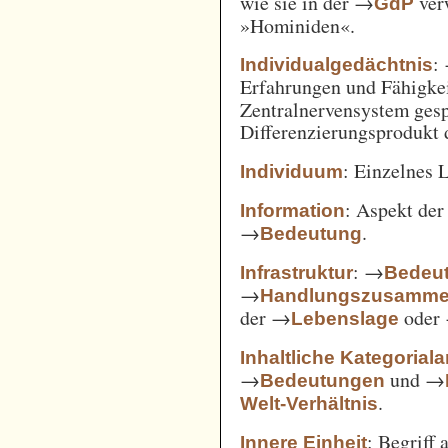
wie sie in der →
verw
GdP
»Hominiden«.
:
Individualgedächtnis
Erfahrungen und Fähigke
Zentralnervensystem gesp
Differenzierungsprodukt
: Einzelnes 
Individuum
: Aspekt de
Information
→
.
Bedeutung
: →
Infrastruktur
Bedeut
→
Handlungszusamm
der →
oder
Lebenslage
Inhaltliche Kategorial
→
und →
Bedeutungen
.
Welt-Verhältnis
: Begriff
Innere Einheit