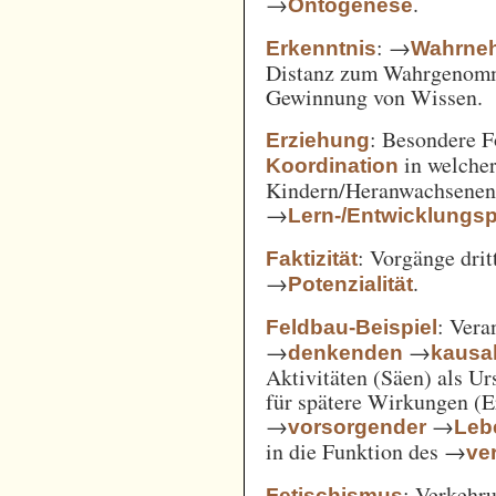
→
.
Ontogenese
: →
Erkenntnis
Wahrne
Distanz zum Wahrgenomm
Gewinnung von Wissen.
: Besondere 
Erziehung
in welcher
Koordination
Kindern/Heranwachsene
→
Lern-/Entwicklungs
: Vorgänge drit
Faktizität
→
.
Potenzialität
: Vera
Feldbau-Beispiel
→
→
denkenden
kausa
Aktivitäten (Säen) als U
für spätere Wirkungen (E
→
→
vorsorgender
Leb
in die Funktion des →
ve
: Verkehru
Fetischismus