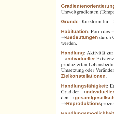
Gradientenorientierun
Umweltgradienten (Temper
: Kurzform für 
Gründe
: Form des 
Habituation
→
durch 
Bedeutungen
werden.
: Aktivität zu
Handlung
→
Existenz
individueller
produzierten Lebensbedin
Umsetzung oder Verände
.
Zielkonstellationen
: E
Handlungsfähigkeit
Grad der →
individuelle
den →
gesamtgesellsch
→
prozes
Reproduktions
Handlungsmöglichkei