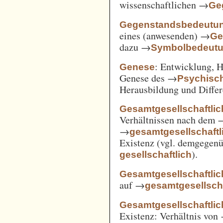
wissenschaftlichen →
Ge
Gegenstandsbedeutu
eines (anwesenden) →
Ge
dazu →
Symbolbedeut
: Entwicklung, 
Genese
Genese des →
Psychisc
Herausbildung und Differ
Gesamtgesellschaftlic
Verhältnissen nach dem
→
gesamtgesellschaftli
Existenz (vgl. demgegen
).
gesellschaftlich
Gesamtgesellschaftlic
auf →
gesamtgesellscha
Gesamtgesellschaftlich
Existenz: Verhältnis von