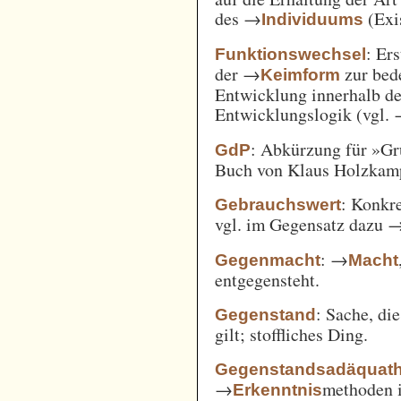
des →
(Exi
Individuums
: Er
Funktionswechsel
der →
zur bed
Keimform
Entwicklung innerhalb de
Entwicklungslogik (vgl.
: Abkürzung für »Gr
GdP
Buch von Klaus Holzkamp,
: Konkre
Gebrauchswert
vgl. im Gegensatz dazu 
: →
Gegenmacht
Macht
entgegensteht.
: Sache, di
Gegenstand
gilt; stoffliches Ding.
Gegenstandsadäquath
→
methoden i
Erkenntnis