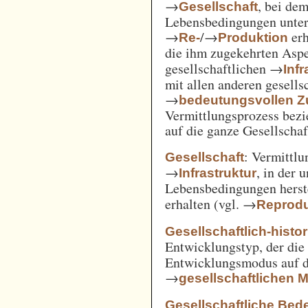
→
, bei de
Gesellschaft
Lebensbedingungen unter 
→
/→
erh
Re-
Produktion
die ihm zugekehrten Aspe
gesellschaftlichen →
Inf
mit allen anderen gesell
→
bedeutungsvollen
Vermittlungsprozess bezi
auf die ganze Gesellschaf
: Vermittl
Gesellschaft
→
, in der 
Infrastruktur
Lebensbedingungen herst
erhalten (vgl. →
Reprodu
Gesellschaftlich-histo
Entwicklungstyp, der die
Entwicklungsmodus auf d
→
gesellschaftlichen
Gesellschaftliche Bed