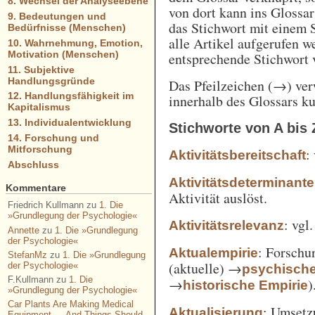
8. Wechsel der Analyseebene
von dort kann ins Glossa
9. Bedeutungen und
das Stichwort mit einem 
Bedürfnisse (Menschen)
alle Artikel aufgerufen w
10. Wahrnehmung, Emotion,
Motivation (Menschen)
entsprechende Stichwort
11. Subjektive
Handlungsgründe
Das Pfeilzeichen (→) verw
12. Handlungsfähigkeit im
innerhalb des Glossars k
Kapitalismus
13. Individualentwicklung
Stichworte von A bis 
14. Forschung und
Mitforschung
:
Aktivitätsbereitschaft
Abschluss
Aktivitätsdeterminante
Kommentare
Aktivität auslöst.
Friedrich Kullmann
zu
1. Die
»Grundlegung der Psychologie«
: vgl
Aktivitätsrelevanz
Annette
zu
1. Die »Grundlegung
der Psychologie«
: Forschu
Aktualempirie
StefanMz
zu
1. Die »Grundlegung
(aktuelle) →
der Psychologie«
psychisch
F.Kullmann
zu
1. Die
→
)
historische Empirie
»Grundlegung der Psychologie«
Car Plants Are Making Medical
: Umsetz
Aktualisierung
Equipment — And Things Should