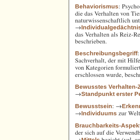
: Psycho
Behaviorismus
die das Verhalten von Ti
naturwissenschaftlich unt
→
Individualgedächtni
das Verhalten als Reiz-
beschrieben.
:
Beschreibungsbegriff
Sachverhalt, der mit Hil
von Kategorien formulie
erschlossen wurde, besch
Bewusstes Verhalten-
→
Standpunkt erster P
: →
Bewusstsein
Erken
→
zur Welt 
Individuums
Brauchbarkeits-Aspek
der sich auf die Verwend
→
bezieht (vgl. 
Mittels