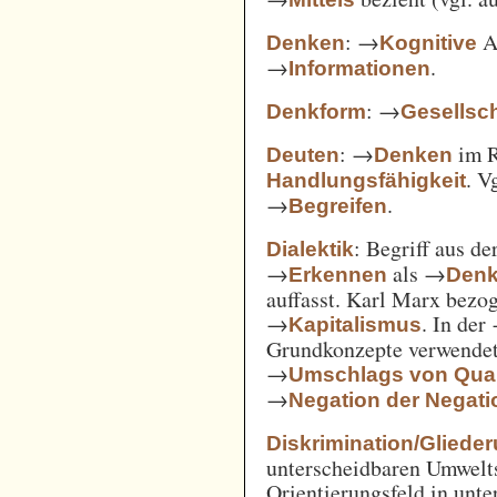
: →
Ak
Denken
Kognitive
→
.
Informationen
: →
Denkform
Gesellsch
: →
im 
Deuten
Denken
. V
Handlungsfähigkeit
→
.
Begreifen
: Begriff aus d
Dialektik
→
als →
Erkennen
Den
auffasst. Karl Marx bezo
→
. In der
Kapitalismus
Grundkonzepte verwendet
→
Umschlags von Quant
→
Negation der Negati
Diskrimination/Gliede
unterscheidbaren Umwelts
Orientierungsfeld in unte