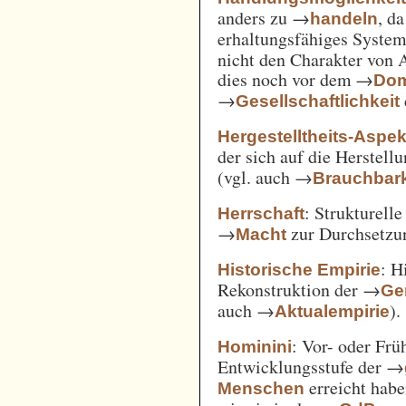
anders zu →
, d
handeln
erhaltungsfähiges System
nicht den Charakter von 
dies noch vor dem →
Dom
→
Gesellschaftlichkeit
Hergestelltheits-Aspek
der sich auf die Herstell
(vgl. auch →
Brauchbark
: Strukturell
Herrschaft
→
zur Durchsetzu
Macht
: H
Historische Empirie
Rekonstruktion der →
Ge
auch →
).
Aktualempirie
: Vor- oder Frü
Hominini
Entwicklungsstufe der →
erreicht habe
Menschen