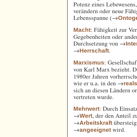
Potenz eines Lebewesens,
verändern oder neue Fähi
Lebensspanne (→
Ontog
: Fähigkeit zur Ve
Macht
Gegebenheiten oder ande
Durchsetzung von →
Int
→
.
Herrschaft
: Gesellschaf
Marxismus
von Karl Marx bezieht. 
1980er Jahren vorherrsch
wie er u.a. in den →
real
sich an diesen Ländern o
vertreten wurde.
: Durch Einsat
Mehrwert
→
, der den Anteil 
Wert
→
überstei
Arbeitskraft
→
wird.
angeeignet