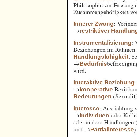
Philosophie zur Fassung d
Zusammengehörigkeit von
: Verinne
Innerer Zwang
→
restriktiver Handlun
: 
Instrumentalisierung
Beziehungen im Rahmen
, b
Handlungsfähigkeit
→
befriedigun
Bedürfnis
wird.
Interaktive Beziehung
→
Beziehun
kooperative
(Sexualitä
Bedeutungen
: Ausrichtung
Interesse
→
oder Kolle
Individuen
oder andere Handlungen 
und →
)
Partialinteresse