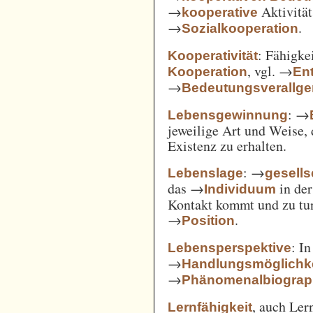
→
Aktivität
kooperative
→
.
Sozialkooperation
: Fähigke
Kooperativität
, vgl. →
Kooperation
En
→
Bedeutungsverallg
: →
Lebensgewinnung
jeweilige Art und Weise, 
Existenz zu erhalten.
: →
Lebenslage
gesells
das →
in der
Individuum
Kontakt kommt und zu tun 
→
.
Position
: I
Lebensperspektive
→
Handlungsmöglichk
→
Phänomenalbiograp
, auch Ler
Lernfähigkeit