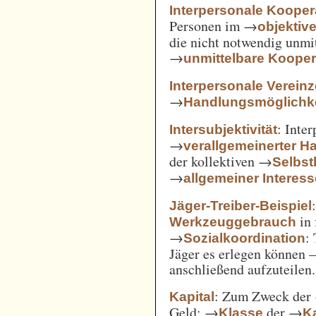
Interpersonale Kooper
Personen im →
objekti
die nicht notwendig unmi
→
unmittelbare Kooper
Interpersonale Verein
→
Handlungsmöglichke
: Inte
Intersubjektivität
→
verallgemeinerter H
der kollektiven →
Selbs
→
allgemeiner Interes
Jäger-Treiber-Beispiel
in 
Werkzeuggebrauch
→
:
Sozialkoordination
Jäger es erlegen können 
anschließend aufzuteilen.
: Zum Zweck der
Kapital
Geld; →
der →
Klasse
Ka