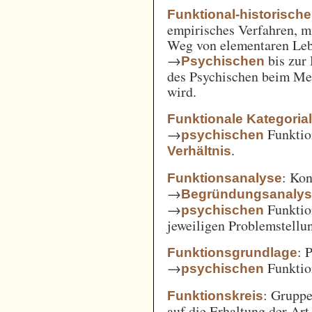
Funktional-historisch
empirisches Verfahren, m
Weg von elementaren Leb
→
bis zur
Psychischen
des Psychischen beim Men
wird.
Funktionale Kategoria
→
Funkti
psychischen
.
Verhältnis
: Kon
Funktionsanalyse
→
Begründungsanaly
→
Funktio
psychischen
jeweiligen Problemstellu
: 
Funktionsgrundlage
→
Funktio
psychischen
: Gruppe
Funktionskreis
auf die Erhaltung der Art