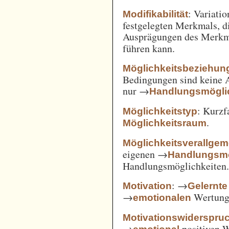
: Variatio
Modifikabilität
festgelegten Merkmals, d
Ausprägungen des Merkm
führen kann.
Möglichkeitsbeziehun
Bedingungen sind keine A
nur →
Handlungsmögli
: Kurz
Möglichkeitstyp
.
Möglichkeitsraum
Möglichkeitsverallge
eigenen →
Handlungsmö
Handlungsmöglichkeiten
: →
Motivation
Gelernte
→
Wertung 
emotionalen
Motivationswiderspru
→
positiven 