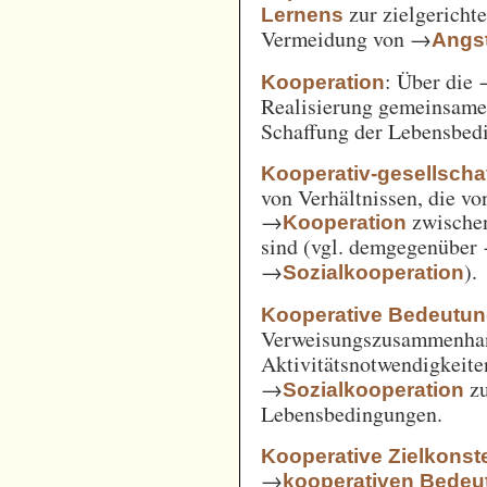
zur zielgerich
Lernens
Vermeidung von →
Angst
: Über die
Kooperation
Realisierung gemeinsam
Schaffung der Lebensbed
Kooperativ-gesellschaf
von Verhältnissen, die vo
→
zwische
Kooperation
sind (vgl. demgegenüber
→
).
Sozialkooperation
Kooperative Bedeutun
Verweisungszusammenha
Aktivitätsnotwendigkeite
→
z
Sozialkooperation
Lebensbedingungen.
Kooperative Zielkonste
→
kooperativen Bedeu