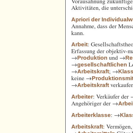
Vorausahnung zukünftiger
Aktivitäten, die untersc
Apriori der Individual
Annahme, dass der Mensc
kann.
: Gesellschaftsthe
Arbeit
Erfassung der objektiv-m
→
und →
Produktion
Re
→
Le
gesellschaftlichen
→
; →
Arbeitskraft
Klas
keine →
Produktionsmit
→
verkaufe
Arbeitskraft
: Verkäufer der
Arbeiter
Angehöriger der →
Arbei
: →
Arbeiterklasse
Klas
: Vermögen,
Arbeitskraft