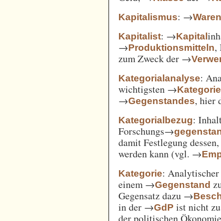
: →
Kapitalismus
Ware
: →
inh
Kapitalist
Kapital
→
,
Produktionsmitteln
zum Zweck der →
Verwe
: An
Kategorialanalyse
wichtigsten →
Kategori
→
, hier
Gegenstandes
: Inha
Kategorialbezug
Forschungs→
gegensta
damit Festlegung dessen
werden kann (vgl. →
Emp
: Analytischer
Kategorie
einem →
zu
Gegenstand
Gegensatz dazu →
Besch
in der →
ist nicht z
GdP
der politischen Ökonomi