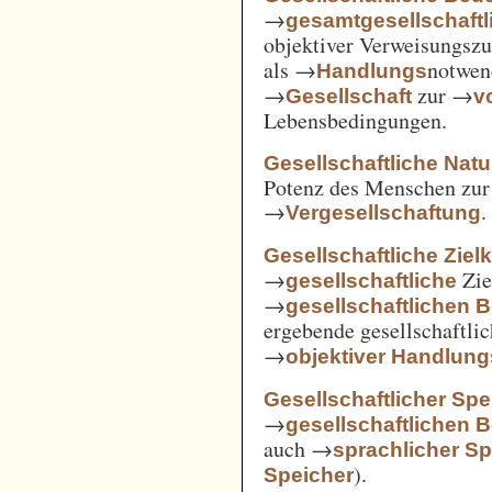
→
gesamtgesellschaftl
objektiver Verweisungs
als →
notwen
Handlungs
→
zur →
Gesellschaft
v
Lebensbedingungen.
Gesellschaftliche Nat
Potenz des Menschen zur 
→
.
Vergesellschaftung
Gesellschaftliche Ziel
→
Zie
gesellschaftliche
→
gesellschaftlichen 
ergebende gesellschaftli
→
objektiver Handlu
Gesellschaftlicher Spe
→
gesellschaftlichen 
auch →
sprachlicher Sp
).
Speicher