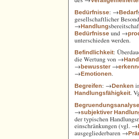
Verallgemeinert
: →
Bedürfnisse
Bedarf
gesellschaftlicher Beson
→
sbereitscha
Handlung
und →
Bedürfnisse
pro
unterschieden werden.
: Überda
Befindlichkeit
die Wertung von →
Hand
→
→
bewusster
erkenn
→
.
Emotionen
: →
i
Begreifen
Denken
. V
Handlungsfähigkeit
Begruendungsanalys
→
subjektiver Handlu
der typischen Handlungs
einschränkungen (vgl. →
ausgegliederbaren →
Prä