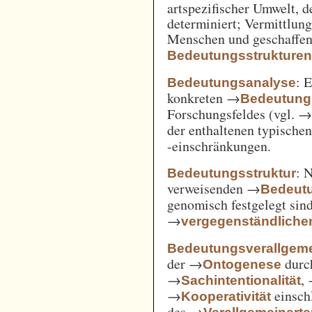
artspezifischer Umwelt, d
determiniert; Vermittlu
Menschen und geschaffen
Bedeutungsstrukture
: 
Bedeutungsanalyse
konkreten →
Bedeutung
Forschungsfeldes (vgl. 
der enthaltenen typische
-einschränkungen.
: 
Bedeutungsstruktur
verweisenden →
Bedeut
genomisch festgelegt si
→
vergegenständliche
Bedeutungsverallgem
der →
durc
Ontogenese
→
,
Sachintentionalität
→
einsch
Kooperativität
des →