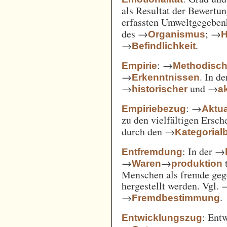
als Resultat der Bewertu
erfassten Umweltgegebe
des →
; →
Organismus
H
→
.
Befindlichkeit
: →
Empirie
Methodisc
→
. In d
Erkenntnissen
→
und →
historischer
ak
: →
Empiriebezug
Aktua
zu den vielfältigen Ersc
durch den →
Kategorial
: In der →
Entfremdung
→
→
t
Waren
produktion
Menschen als fremde gege
hergestellt werden. Vgl.
→
.
Fremdbestimmung
: Ent
Entwicklungszug