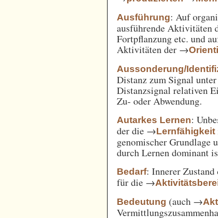
: Auf orga
Ausführung
ausführende Aktivitäten
Fortpflanzung etc. und a
Aktivitäten der →
Orient
Aussonderung/Identifi
Distanz zum Signal unter
Distanzsignal relativen 
Zu- oder Abwendung.
: Unbe
Autarkes Lernen
der die →
Lernfähigkeit
genomischer Grundlage u
durch Lernen dominant is
: Innerer Zustand
Bedarf
für die →
Aktivitätsbere
(auch →
Bedeutung
Akt
Vermittlungszusammenh