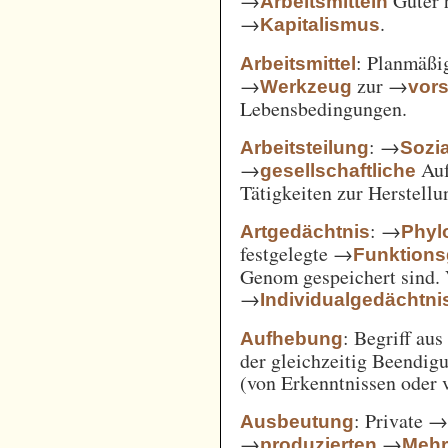
→
Güter 
Arbeitsmitteln
→
.
Kapitalismus
: Planmäßig
Arbeitsmittel
→
zur →
Werkzeug
vor
Lebensbedingungen.
: →
Arbeitsteilung
Sozi
→
Auf
gesellschaftliche
Tätigkeiten zur Herstell
: →
Artgedächtnis
Phyl
festgelegte →
Funktions
Genom gespeichert sind. 
→
Individualgedächtni
: Begriff au
Aufhebung
der gleichzeitig Beendi
(von Erkenntnissen oder 
: Private 
Ausbeutung
→
→
produzierten
Mehr