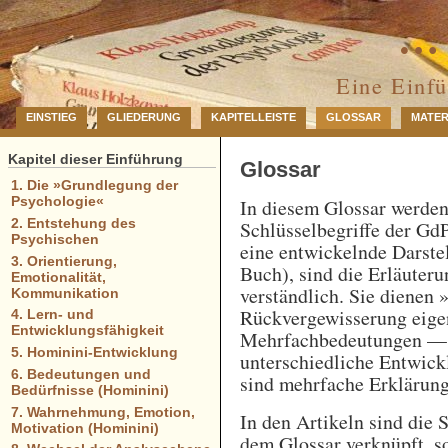
… 
Eine Einf
EINSTIEG
GLIEDERUNG
KAPITELLEISTE
GLOSSAR
MATER
Kapitel dieser Einführung
Glossar
1. Die »Grundlegung der
Psychologie«
In diesem Glossar werde
2. Entstehung des
Schlüsselbegriffe der GdP
Psychischen
eine entwickelnde Darstel
3. Orientierung,
Buch), sind die Erläuteru
Emotionalität,
verständlich. Sie dienen 
Kommunikation
Rückvergewisserung eigen
4. Lern- und
Entwicklungsfähigkeit
Mehrfachbedeutungen — e
5. Hominini-Entwicklung
unterschiedliche Entwick
6. Bedeutungen und
sind mehrfache Erklärung
Bedürfnisse (Hominini)
7. Wahrnehmung, Emotion,
In den Artikeln sind die 
Motivation (Hominini)
dem Glossar verknüpft, so