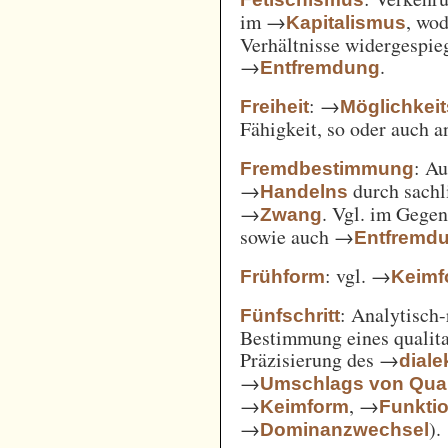
im →
, wod
Kapitalismus
Verhältnisse widergespie
→
.
Entfremdung
: →
Freiheit
Möglichkei
Fähigkeit, so oder auch 
: A
Fremdbestimmung
→
durch sachl
Handelns
→
. Vgl. im Gege
Zwang
sowie auch →
Entfremd
: vgl. →
Frühform
Keimf
: Analytisch-
Fünfschritt
Bestimmung eines qualita
Präzisierung des →
diale
→
Umschlags von Quant
→
, →
Keimform
Funkti
→
).
Dominanzwechsel