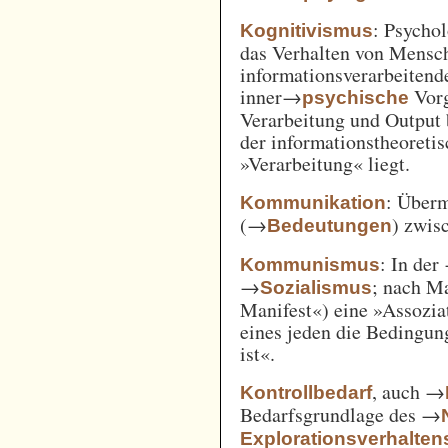
: Psycho
Kognitivismus
das Verhalten von Mensc
informationsverarbeitend
inner→
Vorg
psychische
Verarbeitung und Output 
der informationstheoreti
»Verarbeitung« liegt.
: Überm
Kommunikation
(→
) zwi
Bedeutungen
: In der
Kommunismus
→
; nach M
Sozialismus
Manifest«) eine »Assozia
eines jeden die Bedingung
ist«.
, auch →
Kontrollbedarf
Bedarfsgrundlage des →
Explorationsverhalten