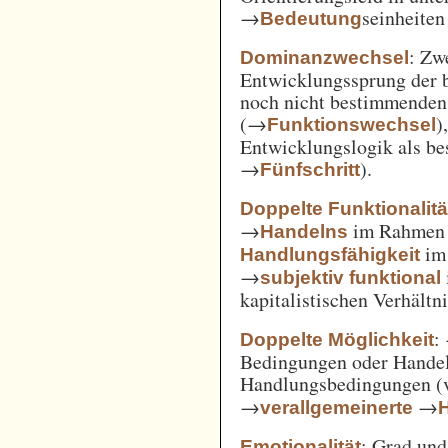
→
seinheiten
Bedeutung
: Zw
Dominanzwechsel
Entwicklungssprung der be
noch nicht bestimmenden
(→
)
Funktionswechsel
Entwicklungslogik als be
→
).
Fünfschritt
Doppelte Funktionalitä
→
im Rahme
Handelns
im
Handlungsfähigkeit
→
subjektiv funktional
kapitalistischen Verhält
:
Doppelte Möglichkeit
Bedingungen oder Handel
Handlungsbedingungen (
→
→
verallgemeinerte
: Grad un
Emotionalität