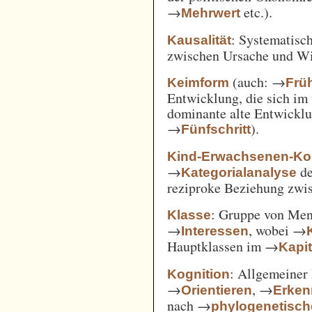
→
etc.).
Mehrwert
: Systematisc
Kausalität
zwischen Ursache und W
(auch: →
Keimform
Frü
Entwicklung, die sich im 
dominante alte Entwicklun
→
).
Fünfschritt
Kind-Erwachsenen-Koo
→
d
Kategorialanalyse
reziproke Beziehung zwi
: Gruppe von Me
Klasse
→
, wobei →
Interessen
Hauptklassen im →
Kapi
: Allgemeiner 
Kognition
→
, →
Orientieren
Erken
nach →
phylogenetisc