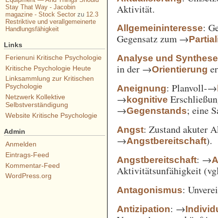
Aktivität.
Stay That Way - Jacobin
magazine - Stock Sector
zu
12.3
Restriktive und verallgemeinerte
: G
Allgemeininteresse
Handlungsfähigkeit
Gegensatz zum →
Partia
Links
Analyse und Synthes
Ferienuni Kritische Psychologie
in der →
er
Orientierung
Kritische Psychologie Heute
Linksammlung zur Kritischen
: Planvoll-→
Psychologie
Aneignung
→
Erschließun
Netzwerk Kollektive
kognitive
Selbstverständigung
→
; eine 
Gegenstands
Website Kritische Psychologie
: Zustand akuter A
Angst
Admin
→
).
Angstbereitschaft
Anmelden
Eintrags-Feed
: →
Angstbereitschaft
A
Kommentar-Feed
Aktivitätsunfähigkeit (vg
WordPress.org
: Unvere
Antagonismus
: →
Antizipation
Individ