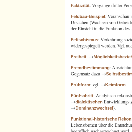
: Vorgänge dritter Pe
Faktizität
: Veranschaul
Feldbau-Beispiel
Ursachen (Wachsen von Getreide
der Einsicht in die Funktion des
: Verkehrung sozi
Fetischismus
widergespiegelt werden. Vgl. a
: →
Freiheit
Möglichkeitsbezi
: Ausricht
Fremdbestimmung
Gegensatz dazu →
Selbstbest
: vgl. →
.
Frühform
Keimform
: Analytisch-rekonst
Fünfschritt
→
Entwicklungst
dialektischen
→
).
Dominanzwechsel
Funktional-historische Rekon
Lebensformen über die Entsteh
begrifflich nachgezeichnet wird.