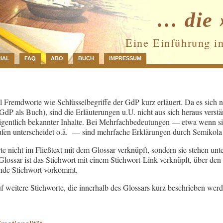
… die 
Eine Einführung i
IAL
FAQ
ABO
BUCH
IMPRESSUM
 Fremdworte wie Schlüsselbegriffe der GdP kurz erläuert. Da es sich 
 GdP als Buch), sind die Erläuterungen u.U. nicht aus sich heraus verstä
gentlich bekannter Inhalte. Bei Mehrfachbedeutungen — etwa wenn sic
ufen unterscheidet o.ä. — sind mehrfache Erklärungen durch Semikola 
te nicht im Fließtext mit dem Glossar verknüpft, sondern sie stehen unt
ossar ist das Stichwort mit einem Stichwort-Link verknüpft, über den 
ende Stichwort vorkommt.
f weitere Stichworte, die innerhalb des Glossars kurz beschrieben werd