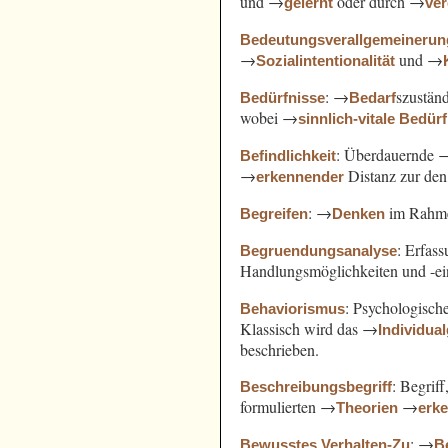
und →
oder durch →
gelernt
ve
Bedeutungsverallgemeinerun
→
und →
Sozialintentionalität
: →
szustän
Bedürfnisse
Bedarf
wobei →
sinnlich-vitale Bedür
: Überdauernde 
Befindlichkeit
→
Distanz zur de
erkennender
: →
im Rahm
Begreifen
Denken
: Erfas
Begruendungsanalyse
Handlungsmöglichkeiten und -e
: Psychologisch
Behaviorismus
Klassisch wird das →
Individua
beschrieben.
: Begrif
Beschreibungsbegriff
formulierten →
→
Theorien
erk
: →
Bewusstes Verhalten-Zu
B