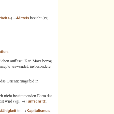
) →
bezieht (vgl.
rbeits-
Mittels
.
ifen
chen auffasst. Karl Marx bezog
nzepte verwendet, insbesondere
das Orientierungsfeld in
noch nicht bestimmenden Form der
öst wird (vgl. →
).
Fünfschritt
im →
,
sfähigkeit
Kapitalismus