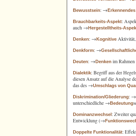
: →
Bewusstsein
Erkennendes
: Aspe
Brauchbarkeits-Aspekt
auch →
Hergestelltheits-Aspek
: →
Aktivität
Denken
Kognitive
: →
Denkform
Gesellschaftlich
: →
im Rahmen
Deuten
Denken
: Begriff aus der Hege
Dialektik
diesen Ansatz auf die Analyse 
das des →
Umschlags von Quant
: 
Diskrimination/Gliederung
unterschiedliche →
s
Bedeutung
: Zweiter qu
Dominanzwechsel
Entwicklung (→
Funktionswec
: Effek
Doppelte Funktionalität