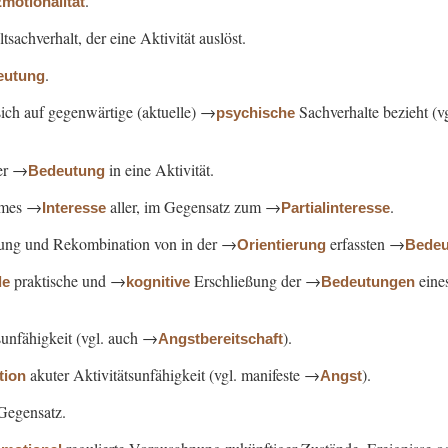
.
motionalität
sachverhalt, der eine Aktivität auslöst.
.
eutung
sich auf gegenwärtige (aktuelle) →
Sachverhalte bezieht (v
psychische
er →
in eine Aktivität.
Bedeutung
ames →
aller, im Gegensatz zum →
.
Interesse
Partialinteresse
gung und Rekombination von in der →
erfassten →
Orientierung
Bedeu
praktische und →
Erschließung der →
eine
de
kognitive
Bedeutungen
sunfähigkeit (vgl. auch →
).
Angstbereitschaft
akuter Aktivitätsunfähigkeit (vgl. manifeste →
).
tion
Angst
 Gegensatz.