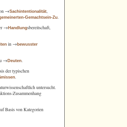
von →
,
Sachintentionalität
.
lgemeinerten-Gemachtsein-Zu
der →
sbereitschaft,
Handlung
in →
iten
bewusster
zu →
.
Deuten
sis der typischen
.
ämissen
turwissenschaftlich untersucht.
Reaktions-Zusammenhang
uf Basis von Kategorien