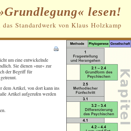
»Grundlegung« lesen!
n das Standardwerk von Klaus Holzkamp
Datenschutz und Cookies: Diese Website
nicht um eine entwickelnde
verwendet Cookies. Wenn du die Website
ndlich. Sie dienen »nur« zur
weiterhin nutzt, stimmst du der
h der Begriff für
Verwendung von Cookies zu.
getrennt.
Weitere Informationen, beispielsweise zur
er dem Artikel, von dort kann ins
Kontrolle von Cookies, findest du hier:
alle Artikel aufgerufen werden
Cookie-Richtlinie
en.