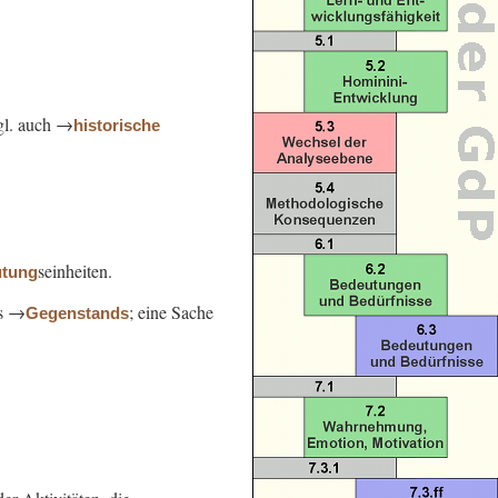
gl. auch →
historische
seinheiten.
tung
s →
; eine Sache
Gegenstands