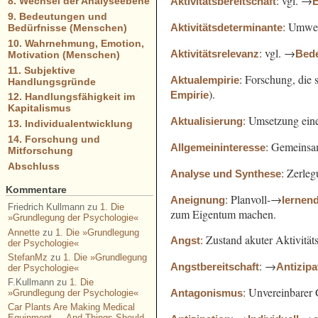
: vgl. →
Aktivitätsbereitschaft
E
8. Wechsel der Analyseebene
9. Bedeutungen und
: Umwelt
Aktivitätsdeterminante
Bedürfnisse (Menschen)
10. Wahrnehmung, Emotion,
: vgl. →
Aktivitätsrelevanz
Bed
Motivation (Menschen)
11. Subjektive
: Forschung, die 
Aktualempirie
Handlungsgründe
).
Empirie
12. Handlungsfähigkeit im
Kapitalismus
: Umsetzung ein
Aktualisierung
13. Individualentwicklung
14. Forschung und
: Gemeins
Allgemeininteresse
Mitforschung
Abschluss
: Zerle
Analyse und Synthese
Kommentare
: Planvoll-→
Aneignung
lernen
Friedrich Kullmann
zu
1. Die
zum Eigentum machen.
»Grundlegung der Psychologie«
Annette
zu
1. Die »Grundlegung
: Zustand akuter Aktivität
Angst
der Psychologie«
StefanMz
zu
1. Die »Grundlegung
: →
Angstbereitschaft
Antizipa
der Psychologie«
F.Kullmann
zu
1. Die
: Unvereinbarer
Antagonismus
»Grundlegung der Psychologie«
Car Plants Are Making Medical
Equipment — And Things Should