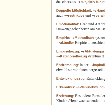
das einerseits →
subjektiv funkt
: →
Doppelte Möglichkeit
Hand
auch →
und →
restriktive
veral
: Grad und Art d
Emotionalität
Umweltgegebenheiten am Maßst
: →
-syste
Empirie
Methodisch
→
Empirie unterschied
aktueller
: →
Empiriebezug
Aktualempir
→
strukturiert
Kategorialbezug
: In der →
Entfremdung
kapital
obwohl sie von ihnen hergestell
: Entwicklung
Entwicklungszug
: →
Erkenntnis
Wahrnehmung
: Besondere Form de
Erziehung
Kindern/Heranwachsenenden 