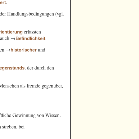
.
ert
der Handlungsbedingungen (vgl.
erfassten
ientierung
l. auch →
.
Befindlichkeit
hen →
und
historischer
, der durch den
egenstands
n Menschen als fremde gegenüber,
ftliche Gewinnung von Wissen.
streben, bei