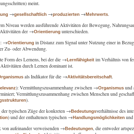
ungsschritten) meint.
→
→
→
.
nung
gesellschaftlich
produzierten
Mehrwerts
em Niveau werden ausführende Aktivitäten der Bewegung, Nahrungsau
Aktivitäten der →
unterschieden.
Orientierung
: →
in Distanz zum Signal unter Nutzung einer in Bezug 
g
Orientierung
er Zu- oder Abwendung.
te Form des Lernens, bei der die →
im Verhältnis von fe
Lernfähigkeit
ktivitäten durch Lernen dominant ist.
als Indikator für die →
.
Organismus
Aktivitätsbereitschaft
): Vermittlungszusammenhang zwischen →
und a
relevanz
Organismus
erminiert; Vermittlungszusammenhang zwischen Menschen und geschaffe
).
gsstrukturen
g der typischen Züge der konkreten →
verhältnisse des in
Bedeutungs
) und der enthaltenen typischen →
und 
tion
Handlungsmöglichkeiten
k von aufeinander verweisenden →
, die entweder artspe
Bedeutungen