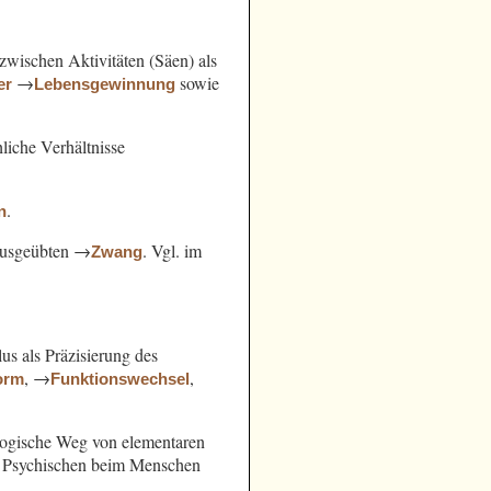
ischen Aktivitäten (Säen) als
→
sowie
er
Lebensgewinnung
hliche Verhältnisse
.
n
 ausgeübten →
. Vgl. im
Zwang
us als Präzisierung des
, →
,
orm
Funktionswechsel
slogische Weg von elementaren
s Psychischen beim Menschen