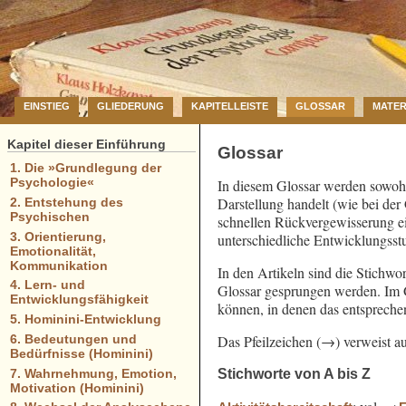
EINSTIEG
GLIEDERUNG
KAPITELLEISTE
GLOSSAR
MATER
Kapitel dieser Einführung
Glossar
1. Die »Grundlegung der
Psychologie«
In diesem Glossar werden sowohl
Darstellung handelt (wie bei der
2. Entstehung des
Psychischen
schnellen Rückvergewisserung ei
3. Orientierung,
unterschiedliche Entwicklungsst
Emotionalität,
Kommunikation
In den Artikeln sind die Stichwor
4. Lern- und
Glossar gesprungen werden. Im Gl
Entwicklungsfähigkeit
können, in denen das entsprech
5. Hominini-Entwicklung
Das Pfeilzeichen (→) verweist au
6. Bedeutungen und
Bedürfnisse (Hominini)
Stichworte von A bis Z
7. Wahrnehmung, Emotion,
Motivation (Hominini)