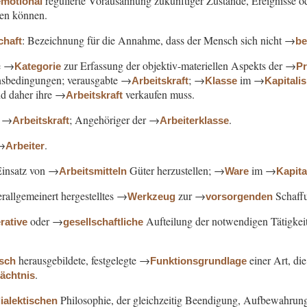
regulierte Vorausahnung zukünftiger Zustände, Ereignisse od
emotional
zen können.
: Bezeichnung für die Annahme, dass der Mensch sich nicht →
chaft
b
he →
zur Erfassung der objektiv-materiellen Aspekts der →
Kategorie
Pr
sbedingungen; verausgabte →
; →
im →
Arbeitskraft
Klasse
Kapitali
nd daher ihre →
verkaufen muss.
Arbeitskraft
→
; Angehöriger der →
.
Arbeitskraft
Arbeiterklasse
→
.
Arbeiter
Einsatz von →
Güter herzustellen; →
im →
Arbeitsmitteln
Ware
Kapit
rallgemeinert hergestelltes →
zur →
Schaff
Werkzeug
vorsorgenden
oder →
Aufteilung der notwendigen Tätigkeit
rative
gesellschaftliche
herausgebildete, festgelegte →
einer Art, di
isch
Funktionsgrundlage
.
dächtnis
Philosophie, der gleichzeitig Beendigung, Aufbewahrun
ialektischen