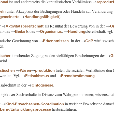
ist und andererseits die kapitalistischen Verhältnisse →
ional
reproduzi
unter Akzeptanz der Bedingungen oder Handeln zur Veränderung 
eln
→
).
lgemeinerte
Handlungsfähigkeit
er →
als Resultat der Bewertung von in der →
Aktivitätsbereitschaft
Or
ab des →
s des →
; →
sbereitschaft, vg
Bedarf
Organismus
Handlung
matische Gewinnung von →
. In der →
wird zwisc
Erkenntnissen
GdP
en.
forschender Zugang zu den vielfältigen Erscheinungen des →
ischer
G
 wird.
→
→
treten die sozialen Verhältnisse de
istischen
Waren
produktion
t werden. Vgl. →
und →
.
Fetischismus
Fremdbestimmung
sabschnitt in der →
.
Ontogenese
objektiver Sachverhalte in Distanz zum Wahrgenommenen; wissenscha
r →
in welcher Erwachsene danach 
Kind-Erwachsenen-Koordination
→
herbeizuführen.
Lern-/Entwicklungsprozesse