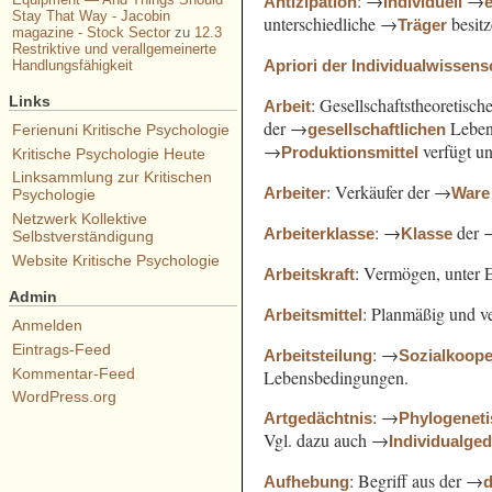
: →
→
Antizipation
Individuell
Stay That Way - Jacobin
unterschiedliche →
besit
Träger
magazine - Stock Sector
zu
12.3
Restriktive und verallgemeinerte
Apriori der Individualwissens
Handlungsfähigkeit
Links
: Gesellschaftstheoretisc
Arbeit
der →
Leben
gesellschaftlichen
Ferienuni Kritische Psychologie
→
verfügt u
Produktionsmittel
Kritische Psychologie Heute
Linksammlung zur Kritischen
: Verkäufer der →
Arbeiter
Ware
Psychologie
Netzwerk Kollektive
: →
der 
Arbeiterklasse
Klasse
Selbstverständigung
Website Kritische Psychologie
: Vermögen, unter 
Arbeitskraft
Admin
: Planmäßig und ve
Arbeitsmittel
Anmelden
Eintrags-Feed
: →
Arbeitsteilung
Sozialkoope
Kommentar-Feed
Lebensbedingungen.
WordPress.org
: →
Artgedächtnis
Phylogenet
Vgl. dazu auch →
Individualge
: Begriff aus der →
Aufhebung
d