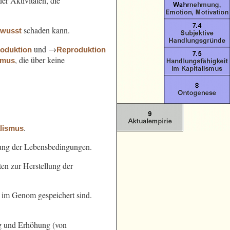
er Aktivitäten, die
schaden kann.
ewusst
und →
oduktion
Reproduktion
, die über keine
smus
.
alismus
ung der Lebensbedingungen.
en zur Herstellung der
e im Genom gespeichert sind.
g und Erhöhung (von