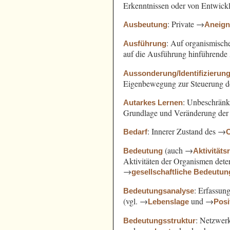
Erkenntnissen oder von Entwickl
: Private →
Ausbeutung
Aneig
: Auf organismisch
Ausführung
auf die Ausführung hinführende 
Aussonderung/Identifizierun
Eigenbewegung zur Steuerung d
: Unbeschränk
Autarkes Lernen
Grundlage und Veränderung der A
: Innerer Zustand des →
Bedarf
(auch →
Bedeutung
Aktivitäts
Aktivitäten der Organismen det
→
gesellschaftliche Bedeutun
: Erfassun
Bedeutungsanalyse
(vgl. →
und →
Lebenslage
Posi
: Netzwer
Bedeutungsstruktur