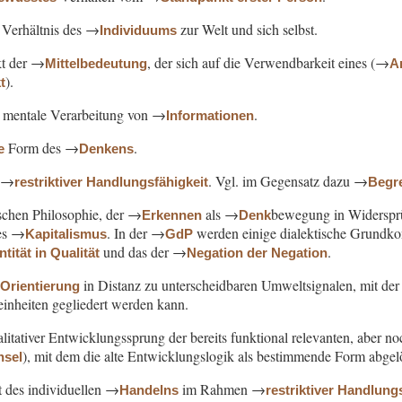
Verhältnis des →
zur Welt und sich selbst.
Individuums
kt der →
, der sich auf die Verwendbarkeit eines (→
Mittelbedeutung
A
).
t
, mentale Verarbeitung von →
.
Informationen
Form des →
.
e
Denkens
 →
. Vgl. im Gegensatz dazu →
restriktiver Handlungsfähigkeit
Begre
lschen Philosophie, der →
als →
bewegung in Widersprü
Erkennen
Denk
des →
. In der →
werden einige dialektische Grundko
Kapitalismus
GdP
und das der →
.
ität in Qualität
Negation der Negation
→
in Distanz zu unterscheidbaren Umweltsignalen, mit der 
Orientierung
einheiten gegliedert werden kann.
alitativer Entwicklungssprung der bereits funktional relevanten, aber 
), mit dem die alte Entwicklungslogik als bestimmende Form abgel
hsel
t des individuellen →
im Rahmen →
Handelns
restriktiver Handlung