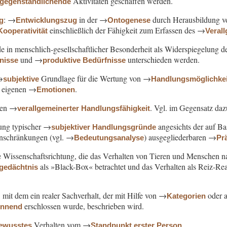
Aktivitäten geschaffen werden.
rgegenständlichende
: →
in der →
durch Herausbildung 
g
Entwicklungszug
Ontogenese
einschließlich der Fähigkeit zum Erfassen des →
Kooperativität
Veral
de in menschlich-gesellschaftlicher Besonderheit als Widerspiegelung 
und →
unterschieden werden.
fnisse
produktive Bedürfnisse
→
Grundlage für die Wertung von →
subjektive
Handlungsmöglichke
n eigenen →
.
Emotionen
en →
. Vgl. im Gegensatz da
verallgemeinerter Handlungsfähigkeit
sung typischer →
angesichts der auf Ba
subjektiver Handlungsgründe
inschränkungen (vgl. →
) ausgegliederbaren →
Bedeutungsanalyse
Pr
e Wissenschaftsrichtung, die das Verhalten von Tieren und Menschen na
als »Black-Box« betrachtet und das Verhalten als Reiz-
lgedächtnis
f, mit dem ein realer Sachverhalt, der mit Hilfe von →
oder a
Kategorien
erschlossen wurde, beschrieben wird.
ennend
Verhalten vom →
.
ewusstes
Standpunkt erster Person