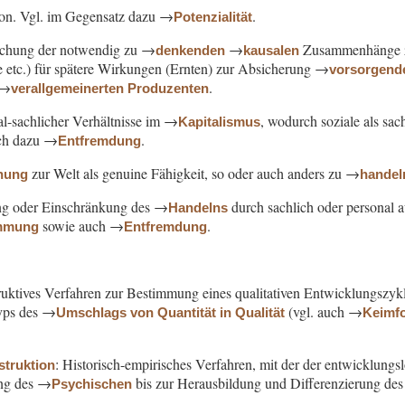
rson. Vgl. im Gegensatz dazu →
.
Potenzialität
ichung der notwendig zu →
→
Zusammenhänge zw
denkenden
kausalen
 etc.) für spätere Wirkungen (Ernten) zur Absicherung →
vorsorgend
 →
.
verallgemeinerten Produzenten
al-sachlicher Verhältnisse im →
, wodurch soziale als sac
Kapitalismus
uch dazu →
.
Entfremdung
zur Welt als genuine Fähigkeit, so oder auch anders zu →
ehung
handel
ung oder Einschränkung des →
durch sachlich oder personal
Handelns
sowie auch →
.
immung
Entfremdung
ruktives Verfahren zur Bestimmung eines qualitativen Entwicklungszykl
yps des →
(vgl. auch →
Umschlags von Quantität in Qualität
Keimf
: Historisch-empirisches Verfahren, mit der der entwicklung
struktion
ung des →
bis zur Herausbildung und Differenzierung de
Psychischen