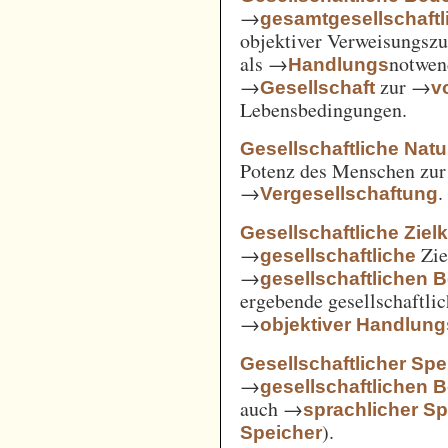
→
gesamtgesellschaftl
objektiver Verweisungs
als →
notwen
Handlungs
→
zur →
Gesellschaft
v
Lebensbedingungen.
Gesellschaftliche Nat
Potenz des Menschen zur 
→
.
Vergesellschaftung
Gesellschaftliche Ziel
→
Zie
gesellschaftliche
→
gesellschaftlichen 
ergebende gesellschaftli
→
objektiver Handlu
Gesellschaftlicher Spe
→
gesellschaftlichen 
auch →
sprachlicher Sp
).
Speicher