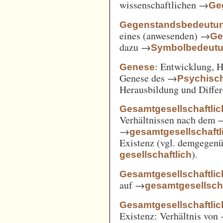
wissenschaftlichen →
Ge
Gegenstandsbedeutu
eines (anwesenden) →
Ge
dazu →
Symbolbedeut
: Entwicklung, 
Genese
Genese des →
Psychisc
Herausbildung und Differ
Gesamtgesellschaftlic
Verhältnissen nach dem
→
gesamtgesellschaftli
Existenz (vgl. demgegen
).
gesellschaftlich
Gesamtgesellschaftlic
auf →
gesamtgesellscha
Gesamtgesellschaftlich
Existenz: Verhältnis von