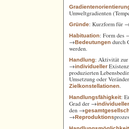
Gradientenorientierun
Umweltgradienten (Temper
: Kurzform für 
Gründe
: Form des 
Habituation
→
durch 
Bedeutungen
werden.
: Aktivität zu
Handlung
→
Existenz
individueller
produzierten Lebensbedin
Umsetzung oder Verände
.
Zielkonstellationen
: E
Handlungsfähigkeit
Grad der →
individuelle
den →
gesamtgesellsch
→
prozes
Reproduktions
Handlungsmöglichkei