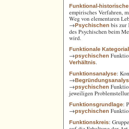
Funktional-historisch
empirisches Verfahren, m
Weg von elementaren Leb
→
bis zur
Psychischen
des Psychischen beim Men
wird.
Funktionale Kategoria
→
Funkti
psychischen
.
Verhältnis
: Kon
Funktionsanalyse
→
Begründungsanaly
→
Funktio
psychischen
jeweiligen Problemstellu
: 
Funktionsgrundlage
→
Funktio
psychischen
: Gruppe
Funktionskreis
auf die Erhaltung der Art