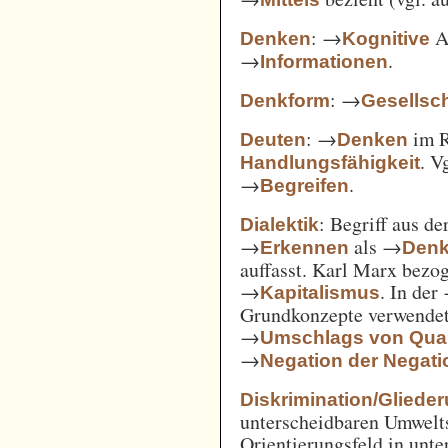
: →
Ak
Denken
Kognitive
→
.
Informationen
: →
Denkform
Gesellsch
: →
im 
Deuten
Denken
. V
Handlungsfähigkeit
→
.
Begreifen
: Begriff aus d
Dialektik
→
als →
Erkennen
Den
auffasst. Karl Marx bezo
→
. In der
Kapitalismus
Grundkonzepte verwendet
→
Umschlags von Quant
→
Negation der Negati
Diskrimination/Gliede
unterscheidbaren Umwelts
Orientierungsfeld in unte