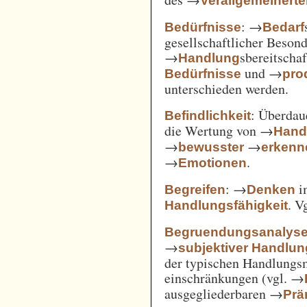
Verallgemeinert
: →
Bedürfnisse
Bedarf
gesellschaftlicher Beson
→
sbereitscha
Handlung
und →
Bedürfnisse
pro
unterschieden werden.
: Überda
Befindlichkeit
die Wertung von →
Hand
→
→
bewusster
erkenn
→
.
Emotionen
: →
i
Begreifen
Denken
. V
Handlungsfähigkeit
Begruendungsanalys
→
subjektiver Handlu
der typischen Handlungs
einschränkungen (vgl. →
ausgegliederbaren →
Prä