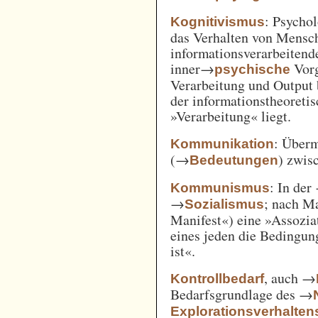
: Psycho
Kognitivismus
das Verhalten von Mensc
informationsverarbeitend
inner→
Vorg
psychische
Verarbeitung und Output 
der informationstheoreti
»Verarbeitung« liegt.
: Überm
Kommunikation
(→
) zwi
Bedeutungen
: In der
Kommunismus
→
; nach M
Sozialismus
Manifest«) eine »Assozia
eines jeden die Bedingung
ist«.
, auch →
Kontrollbedarf
Bedarfsgrundlage des →
Explorationsverhalten