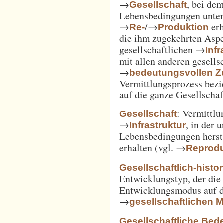
→
, bei de
Gesellschaft
Lebensbedingungen unter 
→
/→
erh
Re-
Produktion
die ihm zugekehrten Aspe
gesellschaftlichen →
Inf
mit allen anderen gesell
→
bedeutungsvollen
Vermittlungsprozess bezi
auf die ganze Gesellschaf
: Vermittl
Gesellschaft
→
, in der 
Infrastruktur
Lebensbedingungen herst
erhalten (vgl. →
Reprodu
Gesellschaftlich-histo
Entwicklungstyp, der die
Entwicklungsmodus auf d
→
gesellschaftlichen
Gesellschaftliche Bed