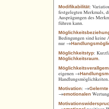
: Variatio
Modifikabilität
festgelegten Merkmals, d
Ausprägungen des Merkm
führen kann.
Möglichkeitsbeziehun
Bedingungen sind keine A
nur →
Handlungsmögli
: Kurz
Möglichkeitstyp
.
Möglichkeitsraum
Möglichkeitsverallge
eigenen →
Handlungsmö
Handlungsmöglichkeiten
: →
Motivation
Gelernte
→
Wertung 
emotionalen
Motivationswiderspru
→
positiven 