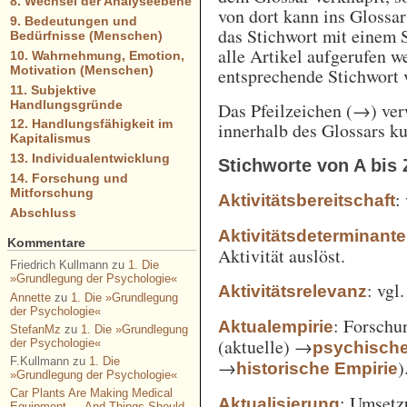
8. Wechsel der Analyseebene
von dort kann ins Glossa
9. Bedeutungen und
das Stichwort mit einem 
Bedürfnisse (Menschen)
alle Artikel aufgerufen w
10. Wahrnehmung, Emotion,
Motivation (Menschen)
entsprechende Stichwort
11. Subjektive
Handlungsgründe
Das Pfeilzeichen (→) verw
12. Handlungsfähigkeit im
innerhalb des Glossars k
Kapitalismus
13. Individualentwicklung
Stichworte von A bis 
14. Forschung und
Mitforschung
:
Aktivitätsbereitschaft
Abschluss
Aktivitätsdeterminante
Kommentare
Aktivität auslöst.
Friedrich Kullmann
zu
1. Die
»Grundlegung der Psychologie«
: vgl
Aktivitätsrelevanz
Annette
zu
1. Die »Grundlegung
der Psychologie«
: Forschu
Aktualempirie
StefanMz
zu
1. Die »Grundlegung
(aktuelle) →
der Psychologie«
psychisch
F.Kullmann
zu
1. Die
→
)
historische Empirie
»Grundlegung der Psychologie«
Car Plants Are Making Medical
: Umsetz
Aktualisierung
Equipment — And Things Should