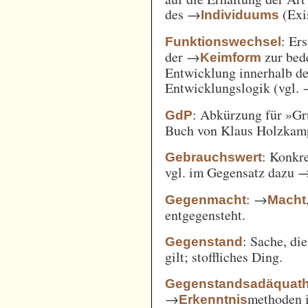
des →
(Exi
Individuums
: Er
Funktionswechsel
der →
zur bed
Keimform
Entwicklung innerhalb de
Entwicklungslogik (vgl.
: Abkürzung für »Gr
GdP
Buch von Klaus Holzkamp,
: Konkre
Gebrauchswert
vgl. im Gegensatz dazu 
: →
Gegenmacht
Macht
entgegensteht.
: Sache, di
Gegenstand
gilt; stoffliches Ding.
Gegenstandsadäquath
→
methoden i
Erkenntnis