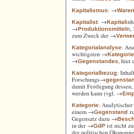
: →
Kapitalismus
Ware
: →
inh
Kapitalist
Kapital
→
,
Produktionsmitteln
zum Zweck der →
Verwe
: An
Kategorialanalyse
wichtigsten →
Kategori
→
, hier
Gegenstandes
: Inha
Kategorialbezug
Forschungs→
gegensta
damit Festlegung dessen
werden kann (vgl. →
Emp
: Analytischer
Kategorie
einem →
zu
Gegenstand
Gegensatz dazu →
Besch
in der →
ist nicht z
GdP
der politischen Ökonomi