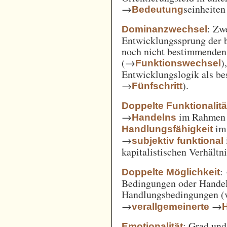
→
seinheiten
Bedeutung
: Zw
Dominanzwechsel
Entwicklungssprung der be
noch nicht bestimmenden
(→
)
Funktionswechsel
Entwicklungslogik als be
→
).
Fünfschritt
Doppelte Funktionalitä
→
im Rahme
Handelns
im
Handlungsfähigkeit
→
subjektiv funktional
kapitalistischen Verhält
:
Doppelte Möglichkeit
Bedingungen oder Handel
Handlungsbedingungen (
→
→
verallgemeinerte
: Grad un
Emotionalität