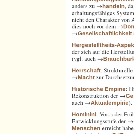
anders zu →
, d
handeln
erhaltungsfähiges System
nicht den Charakter von 
dies noch vor dem →
Dom
→
Gesellschaftlichkeit
Hergestelltheits-Aspek
der sich auf die Herstell
(vgl. auch →
Brauchbark
: Strukturell
Herrschaft
→
zur Durchsetzu
Macht
: H
Historische Empirie
Rekonstruktion der →
Ge
auch →
).
Aktualempirie
: Vor- oder Frü
Hominini
Entwicklungsstufe der →
erreicht habe
Menschen