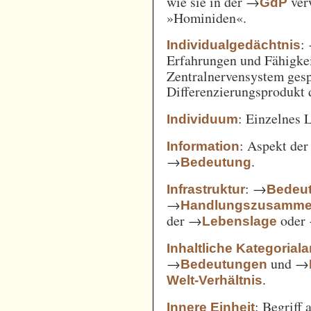
wie sie in der →
verw
GdP
»Hominiden«.
:
Individualgedächtnis
Erfahrungen und Fähigke
Zentralnervensystem gesp
Differenzierungsprodukt
: Einzelnes 
Individuum
: Aspekt de
Information
→
.
Bedeutung
: →
Infrastruktur
Bedeut
→
Handlungszusamm
der →
oder
Lebenslage
Inhaltliche Kategorial
→
und →
Bedeutungen
.
Welt-Verhältnis
: Begriff
Innere Einheit