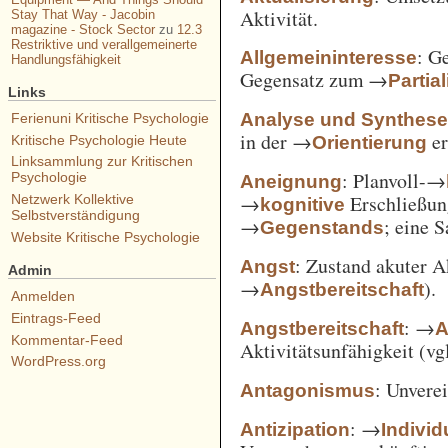
Aktivität.
Stay That Way - Jacobin
magazine - Stock Sector
zu
12.3
Restriktive und verallgemeinerte
: G
Allgemeininteresse
Handlungsfähigkeit
Gegensatz zum →
Partia
Links
Analyse und Synthes
Ferienuni Kritische Psychologie
in der →
er
Orientierung
Kritische Psychologie Heute
Linksammlung zur Kritischen
: Planvoll-→
Psychologie
Aneignung
→
Erschließun
Netzwerk Kollektive
kognitive
Selbstverständigung
→
; eine 
Gegenstands
Website Kritische Psychologie
: Zustand akuter A
Angst
Admin
→
).
Angstbereitschaft
Anmelden
Eintrags-Feed
: →
Angstbereitschaft
A
Kommentar-Feed
Aktivitätsunfähigkeit (vg
WordPress.org
: Unvere
Antagonismus
: →
Antizipation
Individ