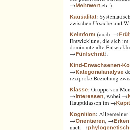
→
etc.).
Mehrwert
: Systematisc
Kausalität
zwischen Ursache und W
(auch: →
Keimform
Frü
Entwicklung, die sich im 
dominante alte Entwicklun
→
).
Fünfschritt
Kind-Erwachsenen-Koo
→
d
Kategorialanalyse
reziproke Beziehung zwi
: Gruppe von Me
Klasse
→
, wobei →
Interessen
Hauptklassen im →
Kapi
: Allgemeiner 
Kognition
→
, →
Orientieren
Erken
nach →
phylogenetisc