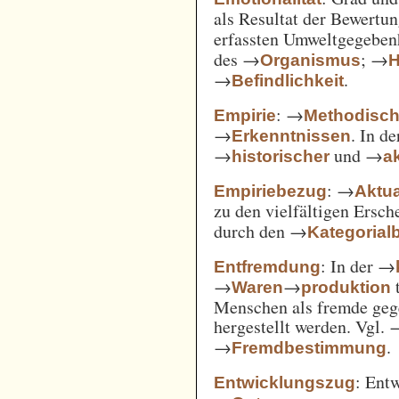
als Resultat der Bewertu
erfassten Umweltgegebe
des →
; →
Organismus
H
→
.
Befindlichkeit
: →
Empirie
Methodisc
→
. In d
Erkenntnissen
→
und →
historischer
ak
: →
Empiriebezug
Aktua
zu den vielfältigen Ersc
durch den →
Kategorial
: In der →
Entfremdung
→
→
t
Waren
produktion
Menschen als fremde gege
hergestellt werden. Vgl.
→
.
Fremdbestimmung
: Ent
Entwicklungszug