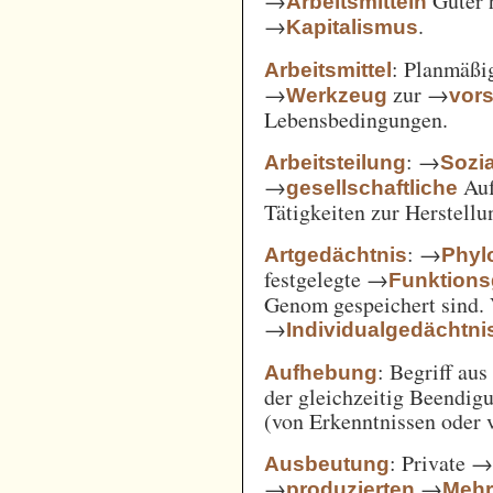
→
Güter 
Arbeitsmitteln
→
.
Kapitalismus
: Planmäßig
Arbeitsmittel
→
zur →
Werkzeug
vor
Lebensbedingungen.
: →
Arbeitsteilung
Sozi
→
Auf
gesellschaftliche
Tätigkeiten zur Herstell
: →
Artgedächtnis
Phyl
festgelegte →
Funktions
Genom gespeichert sind. 
→
Individualgedächtni
: Begriff au
Aufhebung
der gleichzeitig Beendi
(von Erkenntnissen oder 
: Private 
Ausbeutung
→
→
produzierten
Mehr