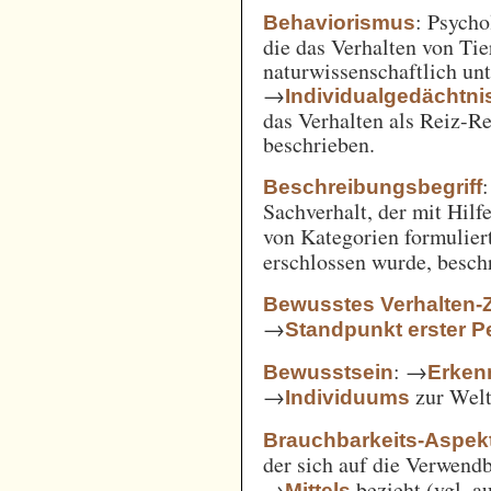
: Psycho
Behaviorismus
die das Verhalten von Ti
naturwissenschaftlich unt
→
Individualgedächtni
das Verhalten als Reiz-
beschrieben.
:
Beschreibungsbegriff
Sachverhalt, der mit Hil
von Kategorien formulie
erschlossen wurde, besch
Bewusstes Verhalten-
→
Standpunkt erster P
: →
Bewusstsein
Erken
→
zur Welt 
Individuums
Brauchbarkeits-Aspek
der sich auf die Verwend
→
bezieht (vgl. 
Mittels