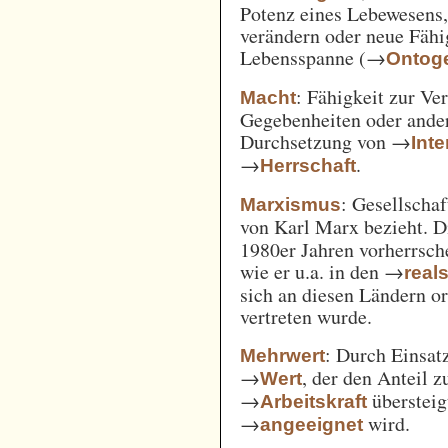
Potenz eines Lebewesens,
verändern oder neue Fähi
Lebensspanne (→
Ontog
: Fähigkeit zur Ve
Macht
Gegebenheiten oder ande
Durchsetzung von →
Int
→
.
Herrschaft
: Gesellschaf
Marxismus
von Karl Marx bezieht. 
1980er Jahren vorherrsch
wie er u.a. in den →
real
sich an diesen Ländern o
vertreten wurde.
: Durch Einsat
Mehrwert
→
, der den Anteil 
Wert
→
überstei
Arbeitskraft
→
wird.
angeeignet