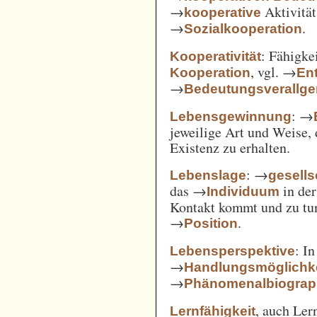
→
Aktivität
kooperative
→
.
Sozialkooperation
: Fähigke
Kooperativität
, vgl. →
Kooperation
En
→
Bedeutungsverallg
: →
Lebensgewinnung
jeweilige Art und Weise, 
Existenz zu erhalten.
: →
Lebenslage
gesells
das →
in der
Individuum
Kontakt kommt und zu tun 
→
.
Position
: I
Lebensperspektive
→
Handlungsmöglichk
→
Phänomenalbiograp
, auch Ler
Lernfähigkeit