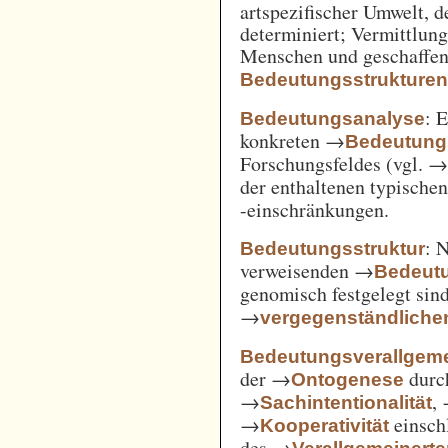
artspezifischer Umwelt, d
determiniert; Vermittlu
Menschen und geschaffen
Bedeutungsstrukture
: 
Bedeutungsanalyse
konkreten →
Bedeutung
Forschungsfeldes (vgl. 
der enthaltenen typische
-einschränkungen.
: 
Bedeutungsstruktur
verweisenden →
Bedeut
genomisch festgelegt si
→
vergegenständliche
Bedeutungsverallgem
der →
durc
Ontogenese
→
,
Sachintentionalität
→
einsch
Kooperativität
des →