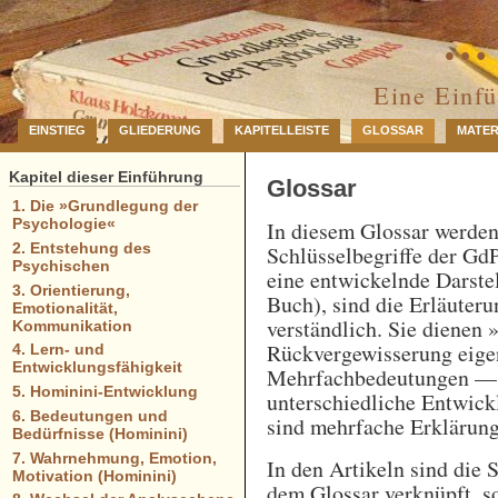
… 
Eine Einf
EINSTIEG
GLIEDERUNG
KAPITELLEISTE
GLOSSAR
MATER
Kapitel dieser Einführung
Glossar
1. Die »Grundlegung der
Psychologie«
In diesem Glossar werde
2. Entstehung des
Schlüsselbegriffe der GdP
Psychischen
eine entwickelnde Darstel
3. Orientierung,
Buch), sind die Erläuteru
Emotionalität,
verständlich. Sie dienen 
Kommunikation
Rückvergewisserung eigen
4. Lern- und
Entwicklungsfähigkeit
Mehrfachbedeutungen — e
5. Hominini-Entwicklung
unterschiedliche Entwick
6. Bedeutungen und
sind mehrfache Erklärung
Bedürfnisse (Hominini)
7. Wahrnehmung, Emotion,
In den Artikeln sind die 
Motivation (Hominini)
dem Glossar verknüpft, so