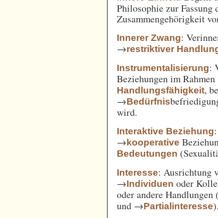
Philosophie zur Fassung d
Zusammengehörigkeit von
: Verinne
Innerer Zwang
→
restriktiver Handlun
: 
Instrumentalisierung
Beziehungen im Rahmen
, b
Handlungsfähigkeit
→
befriedigun
Bedürfnis
wird.
Interaktive Beziehung
→
Beziehun
kooperative
(Sexualitä
Bedeutungen
: Ausrichtung
Interesse
→
oder Kolle
Individuen
oder andere Handlungen 
und →
)
Partialinteresse