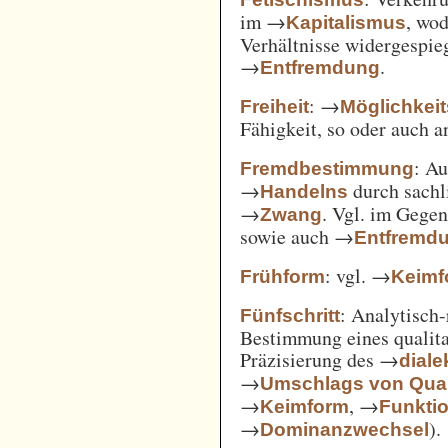
im →
, wod
Kapitalismus
Verhältnisse widergespie
→
.
Entfremdung
: →
Freiheit
Möglichkei
Fähigkeit, so oder auch 
: A
Fremdbestimmung
→
durch sachl
Handelns
→
. Vgl. im Gege
Zwang
sowie auch →
Entfremd
: vgl. →
Frühform
Keimf
: Analytisch-
Fünfschritt
Bestimmung eines qualita
Präzisierung des →
diale
→
Umschlags von Quant
→
, →
Keimform
Funkti
→
).
Dominanzwechsel