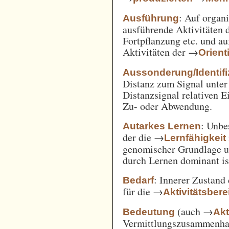
: Auf orga
Ausführung
ausführende Aktivitäten
Fortpflanzung etc. und a
Aktivitäten der →
Orient
Aussonderung/Identifi
Distanz zum Signal unter
Distanzsignal relativen 
Zu- oder Abwendung.
: Unbe
Autarkes Lernen
der die →
Lernfähigkeit
genomischer Grundlage u
durch Lernen dominant is
: Innerer Zustand
Bedarf
für die →
Aktivitätsbere
(auch →
Bedeutung
Akt
Vermittlungszusammenh