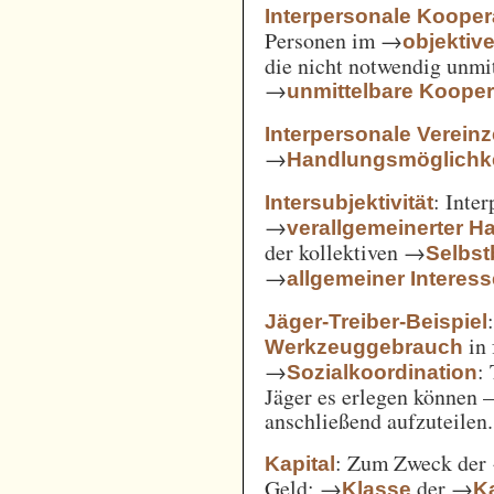
Interpersonale Kooper
Personen im →
objekti
die nicht notwendig unmi
→
unmittelbare Kooper
Interpersonale Verein
→
Handlungsmöglichke
: Inte
Intersubjektivität
→
verallgemeinerter H
der kollektiven →
Selbs
→
allgemeiner Interes
Jäger-Treiber-Beispiel
in 
Werkzeuggebrauch
→
:
Sozialkoordination
Jäger es erlegen können 
anschließend aufzuteilen.
: Zum Zweck der
Kapital
Geld; →
der →
Klasse
Ka