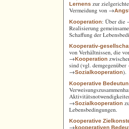
zur zielgerich
Lernens
Vermeidung von →
Angst
: Über die
Kooperation
Realisierung gemeinsam
Schaffung der Lebensbed
Kooperativ-gesellschaf
von Verhältnissen, die vo
→
zwische
Kooperation
sind (vgl. demgegenüber
→
).
Sozialkooperation
Kooperative Bedeutun
Verweisungszusammenha
Aktivitätsnotwendigkeite
→
z
Sozialkooperation
Lebensbedingungen.
Kooperative Zielkonste
→
kooperativen Bedeu