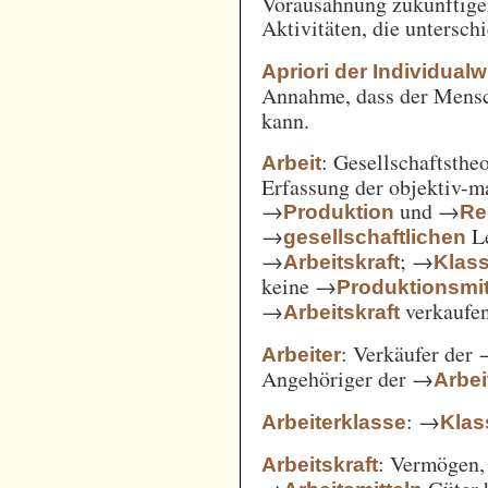
Vorausahnung zukünftiger
Aktivitäten, die untersc
Apriori der Individual
Annahme, dass der Mensc
kann.
: Gesellschaftsthe
Arbeit
Erfassung der objektiv-m
→
und →
Produktion
Re
→
Le
gesellschaftlichen
→
; →
Arbeitskraft
Klas
keine →
Produktionsmit
→
verkaufe
Arbeitskraft
: Verkäufer der
Arbeiter
Angehöriger der →
Arbei
: →
Arbeiterklasse
Klas
: Vermögen,
Arbeitskraft