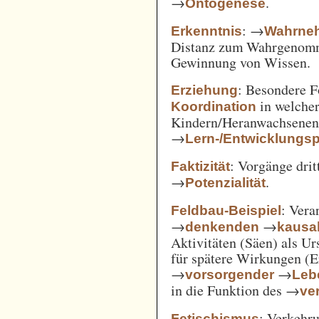
→
.
Ontogenese
: →
Erkenntnis
Wahrne
Distanz zum Wahrgenomm
Gewinnung von Wissen.
: Besondere 
Erziehung
in welcher
Koordination
Kindern/Heranwachsene
→
Lern-/Entwicklungs
: Vorgänge drit
Faktizität
→
.
Potenzialität
: Vera
Feldbau-Beispiel
→
→
denkenden
kausa
Aktivitäten (Säen) als U
für spätere Wirkungen (E
→
→
vorsorgender
Leb
in die Funktion des →
ve
: Verkehru
Fetischismus