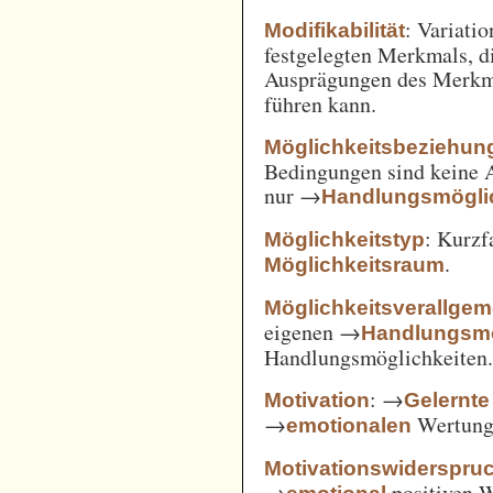
: Variatio
Modifikabilität
festgelegten Merkmals, d
Ausprägungen des Merkm
führen kann.
Möglichkeitsbeziehun
Bedingungen sind keine A
nur →
Handlungsmögli
: Kurz
Möglichkeitstyp
.
Möglichkeitsraum
Möglichkeitsverallge
eigenen →
Handlungsmö
Handlungsmöglichkeiten
: →
Motivation
Gelernte
→
Wertung 
emotionalen
Motivationswiderspru
→
positiven 