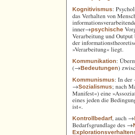
: Psycho
Kognitivismus
das Verhalten von Mensc
informationsverarbeitend
inner→
Vorg
psychische
Verarbeitung und Output 
der informationstheoreti
»Verarbeitung« liegt.
: Überm
Kommunikation
(→
) zwi
Bedeutungen
: In der
Kommunismus
→
; nach M
Sozialismus
Manifest«) eine »Assozia
eines jeden die Bedingung
ist«.
, auch →
Kontrollbedarf
Bedarfsgrundlage des →
Explorationsverhalten