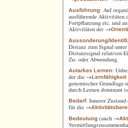
: Auf orga
Ausführung
ausführende Aktivitäten
Fortpflanzung etc. und a
Aktivitäten der →
Orient
Aussonderung/Identifi
Distanz zum Signal unter
Distanzsignal relativen 
Zu- oder Abwendung.
: Unbe
Autarkes Lernen
der die →
Lernfähigkeit
genomischer Grundlage u
durch Lernen dominant is
: Innerer Zustand
Bedarf
für die →
Aktivitätsbere
(auch →
Bedeutung
Akt
Vermittlungszusammenh