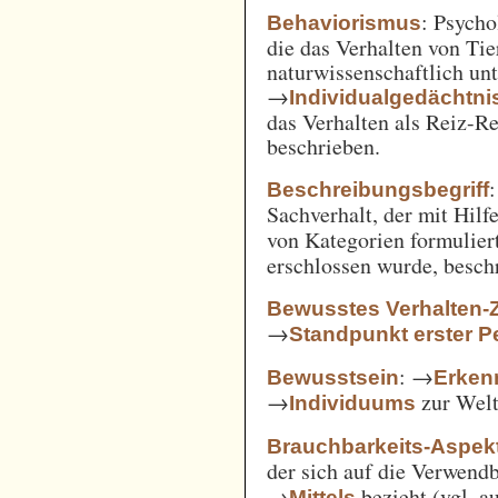
: Psycho
Behaviorismus
die das Verhalten von Ti
naturwissenschaftlich unt
→
Individualgedächtni
das Verhalten als Reiz-
beschrieben.
:
Beschreibungsbegriff
Sachverhalt, der mit Hil
von Kategorien formulie
erschlossen wurde, besch
Bewusstes Verhalten-
→
Standpunkt erster P
: →
Bewusstsein
Erken
→
zur Welt 
Individuums
Brauchbarkeits-Aspek
der sich auf die Verwend
→
bezieht (vgl. 
Mittels