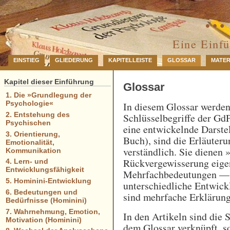
… 
Eine Einf
EINSTIEG
GLIEDERUNG
KAPITELLEISTE
GLOSSAR
MATER
Kapitel dieser Einführung
Glossar
1. Die »Grundlegung der
Psychologie«
In diesem Glossar werde
2. Entstehung des
Schlüsselbegriffe der GdP
Psychischen
eine entwickelnde Darstel
3. Orientierung,
Buch), sind die Erläuteru
Emotionalität,
verständlich. Sie dienen 
Kommunikation
Rückvergewisserung eigen
4. Lern- und
Entwicklungsfähigkeit
Mehrfachbedeutungen — e
5. Hominini-Entwicklung
unterschiedliche Entwick
6. Bedeutungen und
sind mehrfache Erklärung
Bedürfnisse (Hominini)
7. Wahrnehmung, Emotion,
In den Artikeln sind die 
Motivation (Hominini)
dem Glossar verknüpft, so