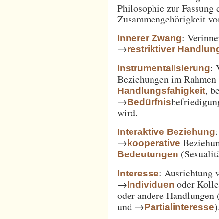
Philosophie zur Fassung d
Zusammengehörigkeit von
: Verinne
Innerer Zwang
→
restriktiver Handlun
: 
Instrumentalisierung
Beziehungen im Rahmen
, b
Handlungsfähigkeit
→
befriedigun
Bedürfnis
wird.
Interaktive Beziehung
→
Beziehun
kooperative
(Sexualitä
Bedeutungen
: Ausrichtung
Interesse
→
oder Kolle
Individuen
oder andere Handlungen 
und →
)
Partialinteresse