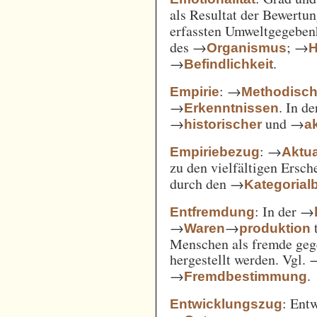
als Resultat der Bewertu
erfassten Umweltgegebe
des →
; →
Organismus
H
→
.
Befindlichkeit
: →
Empirie
Methodisc
→
. In d
Erkenntnissen
→
und →
historischer
ak
: →
Empiriebezug
Aktua
zu den vielfältigen Ersc
durch den →
Kategorial
: In der →
Entfremdung
→
→
t
Waren
produktion
Menschen als fremde gege
hergestellt werden. Vgl.
→
.
Fremdbestimmung
: Ent
Entwicklungszug