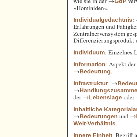
wie sie in der →
verw
GdP
»Hominiden«.
:
Individualgedächtnis
Erfahrungen und Fähigke
Zentralnervensystem gesp
Differenzierungsprodukt
: Einzelnes 
Individuum
: Aspekt de
Information
→
.
Bedeutung
: →
Infrastruktur
Bedeut
→
Handlungszusamm
der →
oder
Lebenslage
Inhaltliche Kategorial
→
und →
Bedeutungen
.
Welt-Verhältnis
: Begriff
Innere Einheit