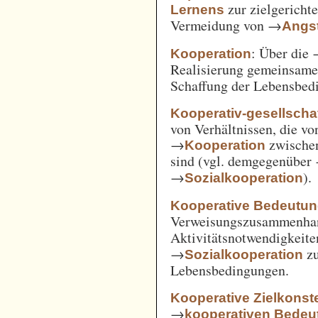
zur zielgerich
Lernens
Vermeidung von →
Angst
: Über die
Kooperation
Realisierung gemeinsam
Schaffung der Lebensbed
Kooperativ-gesellschaf
von Verhältnissen, die vo
→
zwische
Kooperation
sind (vgl. demgegenüber
→
).
Sozialkooperation
Kooperative Bedeutun
Verweisungszusammenha
Aktivitätsnotwendigkeite
→
z
Sozialkooperation
Lebensbedingungen.
Kooperative Zielkonste
→
kooperativen Bedeu