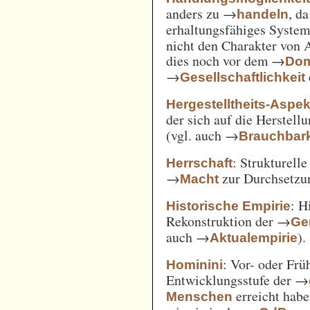
anders zu →
, d
handeln
erhaltungsfähiges System
nicht den Charakter von 
dies noch vor dem →
Dom
→
Gesellschaftlichkeit
Hergestelltheits-Aspek
der sich auf die Herstell
(vgl. auch →
Brauchbark
: Strukturell
Herrschaft
→
zur Durchsetzu
Macht
: H
Historische Empirie
Rekonstruktion der →
Ge
auch →
).
Aktualempirie
: Vor- oder Frü
Hominini
Entwicklungsstufe der →
erreicht habe
Menschen