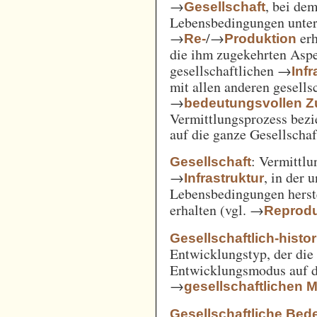
→
, bei de
Gesellschaft
Lebensbedingungen unter 
→
/→
erh
Re-
Produktion
die ihm zugekehrten Aspe
gesellschaftlichen →
Inf
mit allen anderen gesell
→
bedeutungsvollen
Vermittlungsprozess bezi
auf die ganze Gesellschaf
: Vermittl
Gesellschaft
→
, in der 
Infrastruktur
Lebensbedingungen herst
erhalten (vgl. →
Reprodu
Gesellschaftlich-histo
Entwicklungstyp, der die
Entwicklungsmodus auf d
→
gesellschaftlichen
Gesellschaftliche Bed