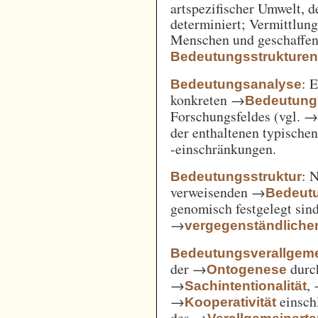
artspezifischer Umwelt, d
determiniert; Vermittlu
Menschen und geschaffen
Bedeutungsstrukture
: 
Bedeutungsanalyse
konkreten →
Bedeutung
Forschungsfeldes (vgl. 
der enthaltenen typische
-einschränkungen.
: 
Bedeutungsstruktur
verweisenden →
Bedeut
genomisch festgelegt si
→
vergegenständliche
Bedeutungsverallgem
der →
durc
Ontogenese
→
,
Sachintentionalität
→
einsch
Kooperativität
des →