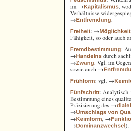
im →
, wod
Kapitalismus
Verhältnisse widergespie
→
.
Entfremdung
: →
Freiheit
Möglichkei
Fähigkeit, so oder auch 
: A
Fremdbestimmung
→
durch sachl
Handelns
→
. Vgl. im Gege
Zwang
sowie auch →
Entfremd
: vgl. →
Frühform
Keimf
: Analytisch-
Fünfschritt
Bestimmung eines qualita
Präzisierung des →
diale
→
Umschlags von Quant
→
, →
Keimform
Funkti
→
).
Dominanzwechsel