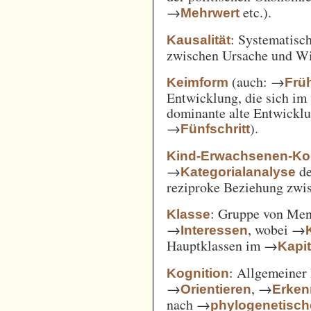
→
etc.).
Mehrwert
: Systematisc
Kausalität
zwischen Ursache und W
(auch: →
Keimform
Frü
Entwicklung, die sich im 
dominante alte Entwicklun
→
).
Fünfschritt
Kind-Erwachsenen-Koo
→
d
Kategorialanalyse
reziproke Beziehung zwi
: Gruppe von Me
Klasse
→
, wobei →
Interessen
Hauptklassen im →
Kapi
: Allgemeiner 
Kognition
→
, →
Orientieren
Erken
nach →
phylogenetisc