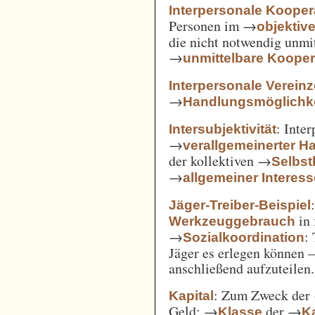
Interpersonale Kooper
Personen im →
objekti
die nicht notwendig unmi
→
unmittelbare Kooper
Interpersonale Verein
→
Handlungsmöglichke
: Inte
Intersubjektivität
→
verallgemeinerter H
der kollektiven →
Selbs
→
allgemeiner Interes
Jäger-Treiber-Beispiel
in 
Werkzeuggebrauch
→
:
Sozialkoordination
Jäger es erlegen können 
anschließend aufzuteilen.
: Zum Zweck der
Kapital
Geld; →
der →
Klasse
Ka