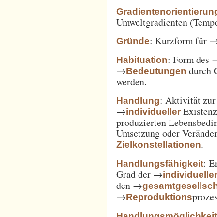
Gradientenorientierun
Umweltgradienten (Temper
: Kurzform für 
Gründe
: Form des 
Habituation
→
durch 
Bedeutungen
werden.
: Aktivität zu
Handlung
→
Existenz
individueller
produzierten Lebensbedin
Umsetzung oder Verände
.
Zielkonstellationen
: E
Handlungsfähigkeit
Grad der →
individuelle
den →
gesamtgesellsch
→
prozes
Reproduktions
Handlungsmöglichkei