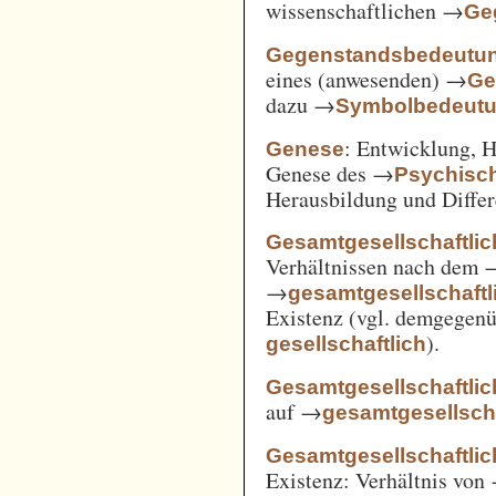
wissenschaftlichen →
Ge
Gegenstandsbedeutu
eines (anwesenden) →
Ge
dazu →
Symbolbedeut
: Entwicklung, 
Genese
Genese des →
Psychisc
Herausbildung und Differ
Gesamtgesellschaftlic
Verhältnissen nach dem
→
gesamtgesellschaftli
Existenz (vgl. demgegen
).
gesellschaftlich
Gesamtgesellschaftlic
auf →
gesamtgesellscha
Gesamtgesellschaftlich
Existenz: Verhältnis von