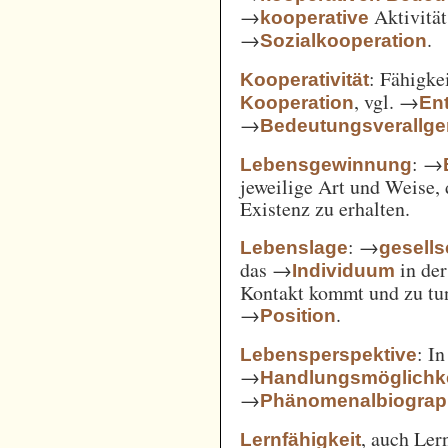
→
Aktivität
kooperative
→
.
Sozialkooperation
: Fähigke
Kooperativität
, vgl. →
Kooperation
En
→
Bedeutungsverallg
: →
Lebensgewinnung
jeweilige Art und Weise, 
Existenz zu erhalten.
: →
Lebenslage
gesells
das →
in der
Individuum
Kontakt kommt und zu tun 
→
.
Position
: I
Lebensperspektive
→
Handlungsmöglichk
→
Phänomenalbiograp
, auch Ler
Lernfähigkeit