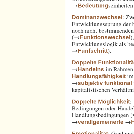
→
seinheiten
Bedeutung
: Zw
Dominanzwechsel
Entwicklungssprung der be
noch nicht bestimmenden
(→
)
Funktionswechsel
Entwicklungslogik als be
→
).
Fünfschritt
Doppelte Funktionalitä
→
im Rahme
Handelns
im
Handlungsfähigkeit
→
subjektiv funktional
kapitalistischen Verhält
:
Doppelte Möglichkeit
Bedingungen oder Handel
Handlungsbedingungen (
→
→
verallgemeinerte
: Grad un
Emotionalität