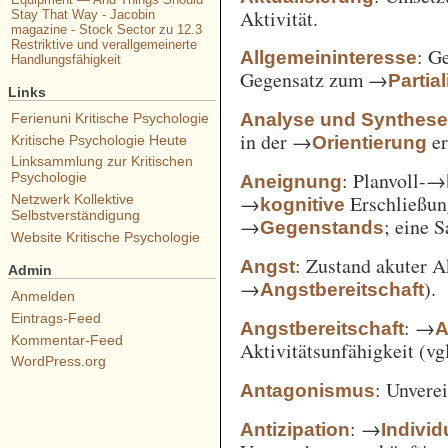
Aktivität.
Stay That Way - Jacobin
magazine - Stock Sector
zu
12.3
Restriktive und verallgemeinerte
: G
Allgemeininteresse
Handlungsfähigkeit
Gegensatz zum →
Partia
Links
Analyse und Synthes
Ferienuni Kritische Psychologie
in der →
er
Orientierung
Kritische Psychologie Heute
Linksammlung zur Kritischen
: Planvoll-→
Psychologie
Aneignung
→
Erschließun
Netzwerk Kollektive
kognitive
Selbstverständigung
→
; eine 
Gegenstands
Website Kritische Psychologie
: Zustand akuter A
Angst
Admin
→
).
Angstbereitschaft
Anmelden
Eintrags-Feed
: →
Angstbereitschaft
A
Kommentar-Feed
Aktivitätsunfähigkeit (vg
WordPress.org
: Unvere
Antagonismus
: →
Antizipation
Individ