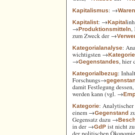
: →
Kapitalismus
Ware
: →
inh
Kapitalist
Kapital
→
,
Produktionsmitteln
zum Zweck der →
Verwe
: An
Kategorialanalyse
wichtigsten →
Kategori
→
, hier
Gegenstandes
: Inha
Kategorialbezug
Forschungs→
gegensta
damit Festlegung dessen
werden kann (vgl. →
Emp
: Analytischer
Kategorie
einem →
zu
Gegenstand
Gegensatz dazu →
Besch
in der →
ist nicht z
GdP
der politischen Ökonomi