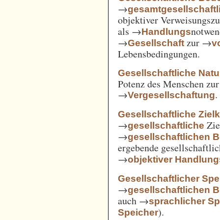
→
gesamtgesellschaftl
objektiver Verweisungs
als →
notwen
Handlungs
→
zur →
Gesellschaft
v
Lebensbedingungen.
Gesellschaftliche Nat
Potenz des Menschen zur 
→
.
Vergesellschaftung
Gesellschaftliche Ziel
→
Zie
gesellschaftliche
→
gesellschaftlichen 
ergebende gesellschaftli
→
objektiver Handlu
Gesellschaftlicher Spe
→
gesellschaftlichen 
auch →
sprachlicher Sp
).
Speicher