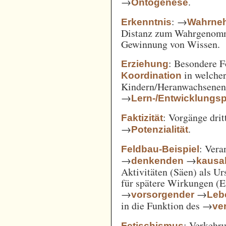
→
.
Ontogenese
: →
Erkenntnis
Wahrne
Distanz zum Wahrgenomm
Gewinnung von Wissen.
: Besondere 
Erziehung
in welcher
Koordination
Kindern/Heranwachsene
→
Lern-/Entwicklungs
: Vorgänge drit
Faktizität
→
.
Potenzialität
: Vera
Feldbau-Beispiel
→
→
denkenden
kausa
Aktivitäten (Säen) als U
für spätere Wirkungen (E
→
→
vorsorgender
Leb
in die Funktion des →
ve
: Verkehru
Fetischismus