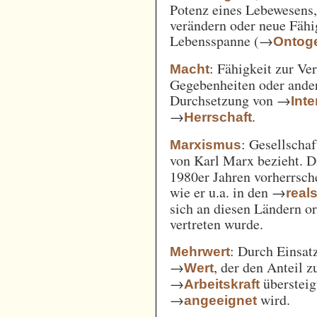
Potenz eines Lebewesens,
verändern oder neue Fähi
Lebensspanne (→
Ontog
: Fähigkeit zur Ve
Macht
Gegebenheiten oder ande
Durchsetzung von →
Int
→
.
Herrschaft
: Gesellschaf
Marxismus
von Karl Marx bezieht. 
1980er Jahren vorherrsch
wie er u.a. in den →
real
sich an diesen Ländern o
vertreten wurde.
: Durch Einsat
Mehrwert
→
, der den Anteil 
Wert
→
überstei
Arbeitskraft
→
wird.
angeeignet