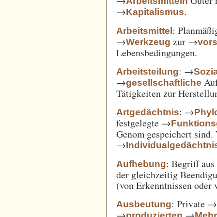
→
Güter 
Arbeitsmitteln
→
.
Kapitalismus
: Planmäßig
Arbeitsmittel
→
zur →
Werkzeug
vor
Lebensbedingungen.
: →
Arbeitsteilung
Sozi
→
Auf
gesellschaftliche
Tätigkeiten zur Herstell
: →
Artgedächtnis
Phyl
festgelegte →
Funktions
Genom gespeichert sind. 
→
Individualgedächtni
: Begriff au
Aufhebung
der gleichzeitig Beendi
(von Erkenntnissen oder 
: Private 
Ausbeutung
→
→
produzierten
Mehr