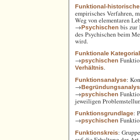
Funktional-historisch
empirisches Verfahren, m
Weg von elementaren Leb
→
bis zur
Psychischen
des Psychischen beim Men
wird.
Funktionale Kategoria
→
Funkti
psychischen
.
Verhältnis
: Kon
Funktionsanalyse
→
Begründungsanaly
→
Funktio
psychischen
jeweiligen Problemstellu
: 
Funktionsgrundlage
→
Funktio
psychischen
: Gruppe
Funktionskreis
auf die Erhaltung der Art