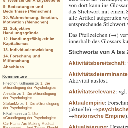
8. Wechsel der Analyseebene
von dort kann ins Glossa
9. Bedeutungen und
das Stichwort mit einem 
Bedürfnisse (Menschen)
alle Artikel aufgerufen w
10. Wahrnehmung, Emotion,
Motivation (Menschen)
entsprechende Stichwort
11. Subjektive
Handlungsgründe
Das Pfeilzeichen (→) verw
12. Handlungsfähigkeit im
innerhalb des Glossars k
Kapitalismus
13. Individualentwicklung
Stichworte von A bis 
14. Forschung und
Mitforschung
:
Aktivitätsbereitschaft
Abschluss
Aktivitätsdeterminante
Kommentare
Aktivität auslöst.
Friedrich Kullmann
zu
1. Die
»Grundlegung der Psychologie«
: vgl
Aktivitätsrelevanz
Annette
zu
1. Die »Grundlegung
der Psychologie«
: Forschu
Aktualempirie
StefanMz
zu
1. Die »Grundlegung
(aktuelle) →
der Psychologie«
psychisch
F.Kullmann
zu
1. Die
→
)
historische Empirie
»Grundlegung der Psychologie«
Car Plants Are Making Medical
: Umsetz
Aktualisierung
Equipment — And Things Should