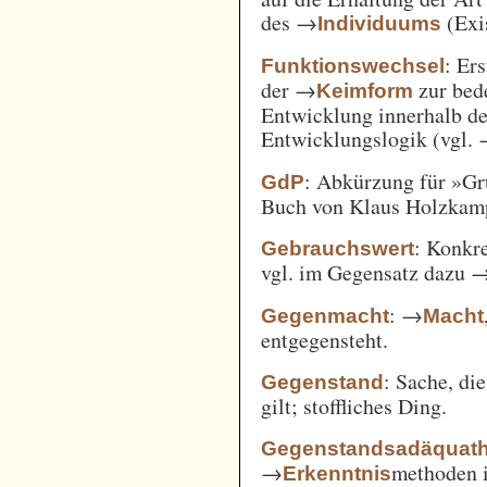
des →
(Exi
Individuums
: Er
Funktionswechsel
der →
zur bed
Keimform
Entwicklung innerhalb de
Entwicklungslogik (vgl.
: Abkürzung für »Gr
GdP
Buch von Klaus Holzkamp,
: Konkre
Gebrauchswert
vgl. im Gegensatz dazu 
: →
Gegenmacht
Macht
entgegensteht.
: Sache, di
Gegenstand
gilt; stoffliches Ding.
Gegenstandsadäquath
→
methoden i
Erkenntnis