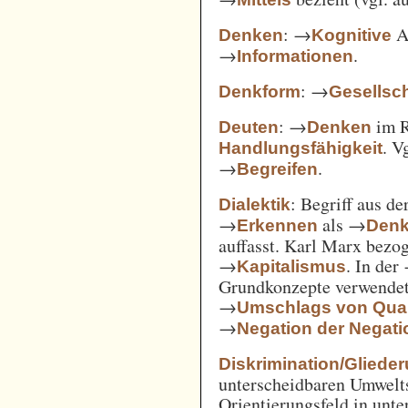
: →
Ak
Denken
Kognitive
→
.
Informationen
: →
Denkform
Gesellsch
: →
im 
Deuten
Denken
. V
Handlungsfähigkeit
→
.
Begreifen
: Begriff aus d
Dialektik
→
als →
Erkennen
Den
auffasst. Karl Marx bezo
→
. In der
Kapitalismus
Grundkonzepte verwendet
→
Umschlags von Quant
→
Negation der Negati
Diskrimination/Gliede
unterscheidbaren Umwelts
Orientierungsfeld in unte