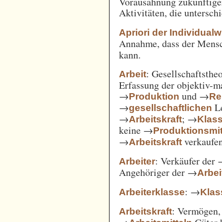
Vorausahnung zukünftiger
Aktivitäten, die untersc
Apriori der Individual
Annahme, dass der Mensc
kann.
: Gesellschaftsthe
Arbeit
Erfassung der objektiv-m
→
und →
Produktion
Re
→
Le
gesellschaftlichen
→
; →
Arbeitskraft
Klas
keine →
Produktionsmit
→
verkaufe
Arbeitskraft
: Verkäufer der
Arbeiter
Angehöriger der →
Arbei
: →
Arbeiterklasse
Klas
: Vermögen,
Arbeitskraft