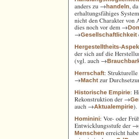
anders zu →
, d
handeln
erhaltungsfähiges System
nicht den Charakter von 
dies noch vor dem →
Dom
→
Gesellschaftlichkeit
Hergestelltheits-Aspek
der sich auf die Herstell
(vgl. auch →
Brauchbark
: Strukturell
Herrschaft
→
zur Durchsetzu
Macht
: H
Historische Empirie
Rekonstruktion der →
Ge
auch →
).
Aktualempirie
: Vor- oder Frü
Hominini
Entwicklungsstufe der →
erreicht habe
Menschen