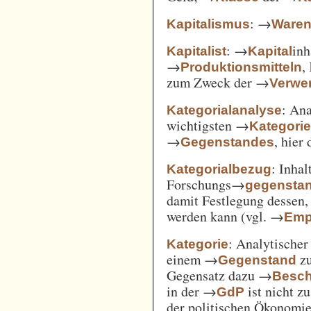
: →
Kapitalismus
Ware
: →
inh
Kapitalist
Kapital
→
,
Produktionsmitteln
zum Zweck der →
Verwe
: An
Kategorialanalyse
wichtigsten →
Kategori
→
, hier
Gegenstandes
: Inha
Kategorialbezug
Forschungs→
gegensta
damit Festlegung dessen
werden kann (vgl. →
Emp
: Analytischer
Kategorie
einem →
zu
Gegenstand
Gegensatz dazu →
Besch
in der →
ist nicht z
GdP
der politischen Ökonomi