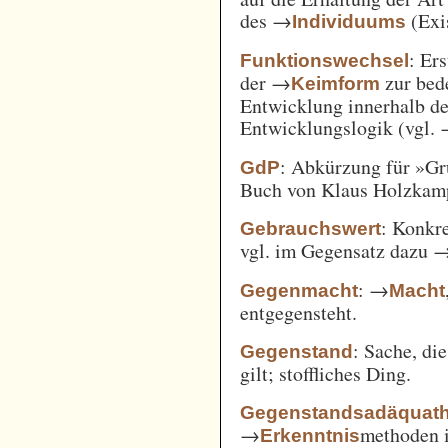
des →
(Exi
Individuums
: Er
Funktionswechsel
der →
zur bed
Keimform
Entwicklung innerhalb de
Entwicklungslogik (vgl.
: Abkürzung für »Gr
GdP
Buch von Klaus Holzkamp,
: Konkre
Gebrauchswert
vgl. im Gegensatz dazu 
: →
Gegenmacht
Macht
entgegensteht.
: Sache, di
Gegenstand
gilt; stoffliches Ding.
Gegenstandsadäquath
→
methoden i
Erkenntnis