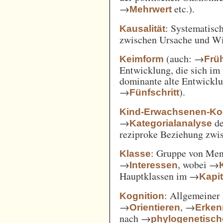
→
etc.).
Mehrwert
: Systematisc
Kausalität
zwischen Ursache und W
(auch: →
Keimform
Frü
Entwicklung, die sich im 
dominante alte Entwicklun
→
).
Fünfschritt
Kind-Erwachsenen-Koo
→
d
Kategorialanalyse
reziproke Beziehung zwi
: Gruppe von Me
Klasse
→
, wobei →
Interessen
Hauptklassen im →
Kapi
: Allgemeiner 
Kognition
→
, →
Orientieren
Erken
nach →
phylogenetisc