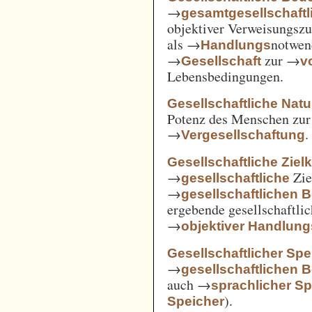
→
gesamtgesellschaftl
objektiver Verweisungs
als →
notwen
Handlungs
→
zur →
Gesellschaft
v
Lebensbedingungen.
Gesellschaftliche Nat
Potenz des Menschen zur 
→
.
Vergesellschaftung
Gesellschaftliche Ziel
→
Zie
gesellschaftliche
→
gesellschaftlichen 
ergebende gesellschaftli
→
objektiver Handlu
Gesellschaftlicher Spe
→
gesellschaftlichen 
auch →
sprachlicher Sp
).
Speicher