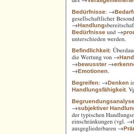
Verallgemeinert
: →
Bedürfnisse
Bedarf
gesellschaftlicher Beson
→
sbereitscha
Handlung
und →
Bedürfnisse
pro
unterschieden werden.
: Überda
Befindlichkeit
die Wertung von →
Hand
→
→
bewusster
erkenn
→
.
Emotionen
: →
i
Begreifen
Denken
. V
Handlungsfähigkeit
Begruendungsanalys
→
subjektiver Handlu
der typischen Handlungs
einschränkungen (vgl. →
ausgegliederbaren →
Prä