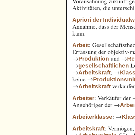
Vorausahnung zukünftiger
Aktivitäten, die untersc
Apriori der Individual
Annahme, dass der Mensc
kann.
: Gesellschaftsthe
Arbeit
Erfassung der objektiv-m
→
und →
Produktion
Re
→
Le
gesellschaftlichen
→
; →
Arbeitskraft
Klas
keine →
Produktionsmit
→
verkaufe
Arbeitskraft
: Verkäufer der
Arbeiter
Angehöriger der →
Arbei
: →
Arbeiterklasse
Klas
: Vermögen,
Arbeitskraft