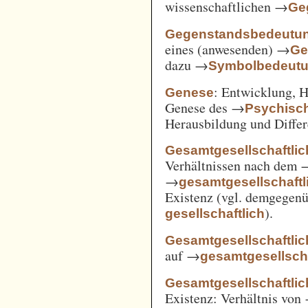
wissenschaftlichen →
Ge
Gegenstandsbedeutu
eines (anwesenden) →
Ge
dazu →
Symbolbedeut
: Entwicklung, 
Genese
Genese des →
Psychisc
Herausbildung und Differ
Gesamtgesellschaftlic
Verhältnissen nach dem
→
gesamtgesellschaftli
Existenz (vgl. demgegen
).
gesellschaftlich
Gesamtgesellschaftlic
auf →
gesamtgesellscha
Gesamtgesellschaftlich
Existenz: Verhältnis von