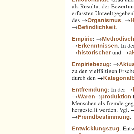
als Resultat der Bewertu
erfassten Umweltgegebe
des →
; →
Organismus
H
→
.
Befindlichkeit
: →
Empirie
Methodisc
→
. In d
Erkenntnissen
→
und →
historischer
ak
: →
Empiriebezug
Aktua
zu den vielfältigen Ersc
durch den →
Kategorial
: In der →
Entfremdung
→
→
t
Waren
produktion
Menschen als fremde gege
hergestellt werden. Vgl.
→
.
Fremdbestimmung
: Ent
Entwicklungszug