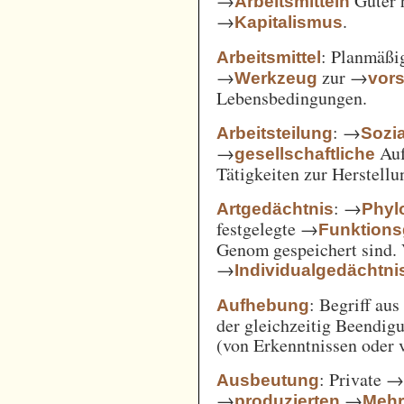
→
Güter 
Arbeitsmitteln
→
.
Kapitalismus
: Planmäßig
Arbeitsmittel
→
zur →
Werkzeug
vor
Lebensbedingungen.
: →
Arbeitsteilung
Sozi
→
Auf
gesellschaftliche
Tätigkeiten zur Herstell
: →
Artgedächtnis
Phyl
festgelegte →
Funktions
Genom gespeichert sind. 
→
Individualgedächtni
: Begriff au
Aufhebung
der gleichzeitig Beendi
(von Erkenntnissen oder 
: Private 
Ausbeutung
→
→
produzierten
Mehr