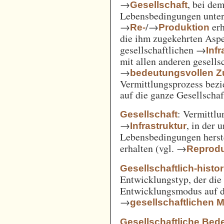
→
, bei de
Gesellschaft
Lebensbedingungen unter 
→
/→
erh
Re-
Produktion
die ihm zugekehrten Aspe
gesellschaftlichen →
Inf
mit allen anderen gesell
→
bedeutungsvollen
Vermittlungsprozess bezi
auf die ganze Gesellschaf
: Vermittl
Gesellschaft
→
, in der 
Infrastruktur
Lebensbedingungen herst
erhalten (vgl. →
Reprodu
Gesellschaftlich-histo
Entwicklungstyp, der die
Entwicklungsmodus auf d
→
gesellschaftlichen
Gesellschaftliche Bed