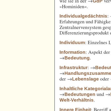
wie sie in der →
verw
GdP
»Hominiden«.
:
Individualgedächtnis
Erfahrungen und Fähigke
Zentralnervensystem gesp
Differenzierungsprodukt
: Einzelnes 
Individuum
: Aspekt de
Information
→
.
Bedeutung
: →
Infrastruktur
Bedeut
→
Handlungszusamm
der →
oder
Lebenslage
Inhaltliche Kategorial
→
und →
Bedeutungen
.
Welt-Verhältnis
: Begriff
Innere Einheit