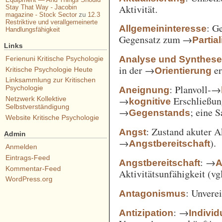
Aktivität.
Stay That Way - Jacobin
magazine - Stock Sector
zu
12.3
Restriktive und verallgemeinerte
: G
Allgemeininteresse
Handlungsfähigkeit
Gegensatz zum →
Partia
Links
Analyse und Synthes
Ferienuni Kritische Psychologie
in der →
er
Orientierung
Kritische Psychologie Heute
Linksammlung zur Kritischen
: Planvoll-→
Psychologie
Aneignung
→
Erschließun
Netzwerk Kollektive
kognitive
Selbstverständigung
→
; eine 
Gegenstands
Website Kritische Psychologie
: Zustand akuter A
Angst
Admin
→
).
Angstbereitschaft
Anmelden
Eintrags-Feed
: →
Angstbereitschaft
A
Kommentar-Feed
Aktivitätsunfähigkeit (vg
WordPress.org
: Unvere
Antagonismus
: →
Antizipation
Individ