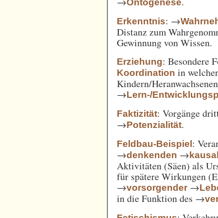
→
.
Ontogenese
: →
Erkenntnis
Wahrne
Distanz zum Wahrgenomm
Gewinnung von Wissen.
: Besondere 
Erziehung
in welcher
Koordination
Kindern/Heranwachsene
→
Lern-/Entwicklungs
: Vorgänge drit
Faktizität
→
.
Potenzialität
: Vera
Feldbau-Beispiel
→
→
denkenden
kausa
Aktivitäten (Säen) als U
für spätere Wirkungen (E
→
→
vorsorgender
Leb
in die Funktion des →
ve
: Verkehru
Fetischismus