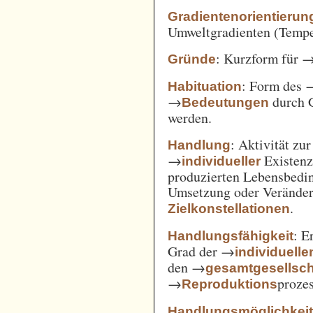
Gradientenorientierun
Umweltgradienten (Temper
: Kurzform für 
Gründe
: Form des 
Habituation
→
durch 
Bedeutungen
werden.
: Aktivität zu
Handlung
→
Existenz
individueller
produzierten Lebensbedin
Umsetzung oder Verände
.
Zielkonstellationen
: E
Handlungsfähigkeit
Grad der →
individuelle
den →
gesamtgesellsch
→
prozes
Reproduktions
Handlungsmöglichkei