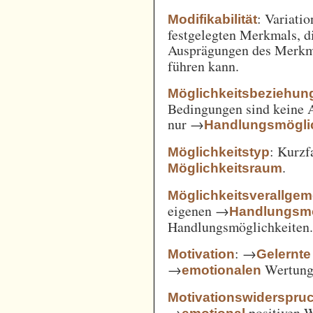
: Variatio
Modifikabilität
festgelegten Merkmals, d
Ausprägungen des Merkm
führen kann.
Möglichkeitsbeziehun
Bedingungen sind keine A
nur →
Handlungsmögli
: Kurz
Möglichkeitstyp
.
Möglichkeitsraum
Möglichkeitsverallge
eigenen →
Handlungsmö
Handlungsmöglichkeiten
: →
Motivation
Gelernte
→
Wertung 
emotionalen
Motivationswiderspru
→
positiven 