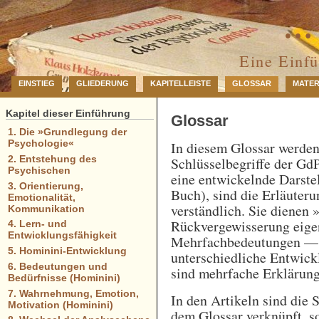
… 
Eine Einf
EINSTIEG
GLIEDERUNG
KAPITELLEISTE
GLOSSAR
MATER
Kapitel dieser Einführung
Glossar
1. Die »Grundlegung der
Psychologie«
In diesem Glossar werde
2. Entstehung des
Schlüsselbegriffe der GdP
Psychischen
eine entwickelnde Darstel
3. Orientierung,
Buch), sind die Erläuteru
Emotionalität,
verständlich. Sie dienen 
Kommunikation
Rückvergewisserung eigen
4. Lern- und
Entwicklungsfähigkeit
Mehrfachbedeutungen — e
5. Hominini-Entwicklung
unterschiedliche Entwick
6. Bedeutungen und
sind mehrfache Erklärung
Bedürfnisse (Hominini)
7. Wahrnehmung, Emotion,
In den Artikeln sind die 
Motivation (Hominini)
dem Glossar verknüpft, so