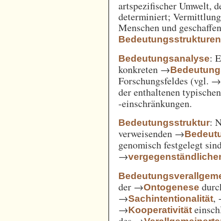
artspezifischer Umwelt, d
determiniert; Vermittlu
Menschen und geschaffen
Bedeutungsstrukture
: 
Bedeutungsanalyse
konkreten →
Bedeutung
Forschungsfeldes (vgl. 
der enthaltenen typische
-einschränkungen.
: 
Bedeutungsstruktur
verweisenden →
Bedeut
genomisch festgelegt si
→
vergegenständliche
Bedeutungsverallgem
der →
durc
Ontogenese
→
,
Sachintentionalität
→
einsch
Kooperativität
des →