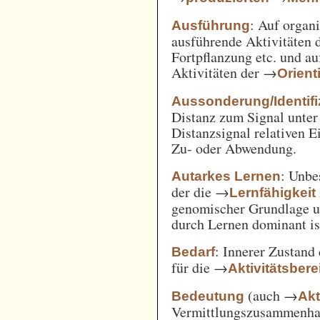
: Auf orga
Ausführung
ausführende Aktivitäten
Fortpflanzung etc. und a
Aktivitäten der →
Orient
Aussonderung/Identifi
Distanz zum Signal unter
Distanzsignal relativen 
Zu- oder Abwendung.
: Unbe
Autarkes Lernen
der die →
Lernfähigkeit
genomischer Grundlage u
durch Lernen dominant is
: Innerer Zustand
Bedarf
für die →
Aktivitätsbere
(auch →
Bedeutung
Akt
Vermittlungszusammenh