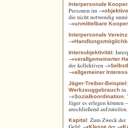
Interpersonale Kooper
Personen im →
objekti
die nicht notwendig unmi
→
unmittelbare Kooper
Interpersonale Verein
→
Handlungsmöglichke
: Inte
Intersubjektivität
→
verallgemeinerter H
der kollektiven →
Selbs
→
allgemeiner Interes
Jäger-Treiber-Beispiel
in 
Werkzeuggebrauch
→
:
Sozialkoordination
Jäger es erlegen können 
anschließend aufzuteilen.
: Zum Zweck der
Kapital
Geld; →
der →
Klasse
Ka