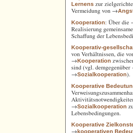
zur zielgerich
Lernens
Vermeidung von →
Angst
: Über die
Kooperation
Realisierung gemeinsam
Schaffung der Lebensbed
Kooperativ-gesellschaf
von Verhältnissen, die vo
→
zwische
Kooperation
sind (vgl. demgegenüber
→
).
Sozialkooperation
Kooperative Bedeutun
Verweisungszusammenha
Aktivitätsnotwendigkeite
→
z
Sozialkooperation
Lebensbedingungen.
Kooperative Zielkonste
→
kooperativen Bedeu