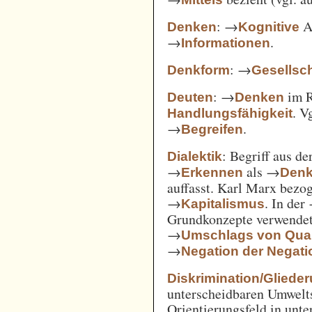
: →
Ak
Denken
Kognitive
→
.
Informationen
: →
Denkform
Gesellsch
: →
im 
Deuten
Denken
. V
Handlungsfähigkeit
→
.
Begreifen
: Begriff aus d
Dialektik
→
als →
Erkennen
Den
auffasst. Karl Marx bezo
→
. In der
Kapitalismus
Grundkonzepte verwendet
→
Umschlags von Quant
→
Negation der Negati
Diskrimination/Gliede
unterscheidbaren Umwelts
Orientierungsfeld in unte