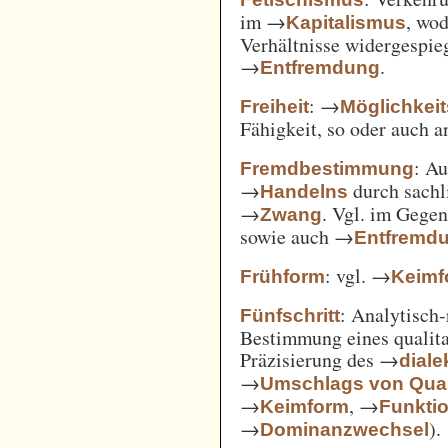
im →
, wod
Kapitalismus
Verhältnisse widergespie
→
.
Entfremdung
: →
Freiheit
Möglichkei
Fähigkeit, so oder auch 
: A
Fremdbestimmung
→
durch sachl
Handelns
→
. Vgl. im Gege
Zwang
sowie auch →
Entfremd
: vgl. →
Frühform
Keimf
: Analytisch-
Fünfschritt
Bestimmung eines qualita
Präzisierung des →
diale
→
Umschlags von Quant
→
, →
Keimform
Funkti
→
).
Dominanzwechsel