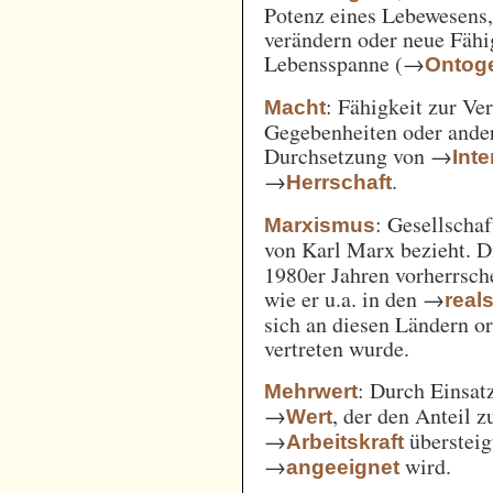
Potenz eines Lebewesens,
verändern oder neue Fähi
Lebensspanne (→
Ontog
: Fähigkeit zur Ve
Macht
Gegebenheiten oder ande
Durchsetzung von →
Int
→
.
Herrschaft
: Gesellschaf
Marxismus
von Karl Marx bezieht. 
1980er Jahren vorherrsch
wie er u.a. in den →
real
sich an diesen Ländern o
vertreten wurde.
: Durch Einsat
Mehrwert
→
, der den Anteil 
Wert
→
überstei
Arbeitskraft
→
wird.
angeeignet