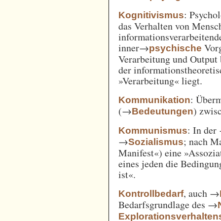
: Psycho
Kognitivismus
das Verhalten von Mensc
informationsverarbeitend
inner→
Vorg
psychische
Verarbeitung und Output 
der informationstheoreti
»Verarbeitung« liegt.
: Überm
Kommunikation
(→
) zwi
Bedeutungen
: In der
Kommunismus
→
; nach M
Sozialismus
Manifest«) eine »Assozia
eines jeden die Bedingung
ist«.
, auch →
Kontrollbedarf
Bedarfsgrundlage des →
Explorationsverhalten