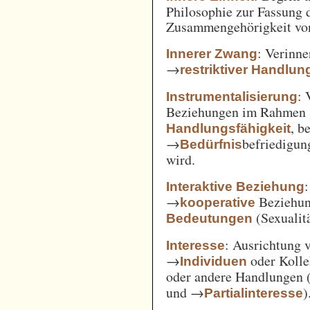
Philosophie zur Fassung d
Zusammengehörigkeit von
: Verinne
Innerer Zwang
→
restriktiver Handlun
: 
Instrumentalisierung
Beziehungen im Rahmen
, b
Handlungsfähigkeit
→
befriedigun
Bedürfnis
wird.
Interaktive Beziehung
→
Beziehun
kooperative
(Sexualitä
Bedeutungen
: Ausrichtung
Interesse
→
oder Kolle
Individuen
oder andere Handlungen 
und →
)
Partialinteresse