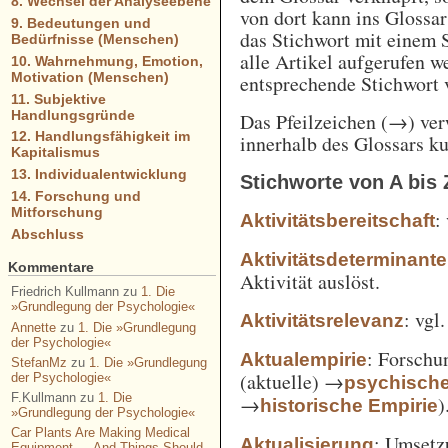
8. Wechsel der Analyseebene
von dort kann ins Glossa
9. Bedeutungen und
das Stichwort mit einem 
Bedürfnisse (Menschen)
alle Artikel aufgerufen w
10. Wahrnehmung, Emotion,
Motivation (Menschen)
entsprechende Stichwort
11. Subjektive
Handlungsgründe
Das Pfeilzeichen (→) verw
12. Handlungsfähigkeit im
innerhalb des Glossars k
Kapitalismus
13. Individualentwicklung
Stichworte von A bis 
14. Forschung und
Mitforschung
:
Aktivitätsbereitschaft
Abschluss
Aktivitätsdeterminante
Kommentare
Aktivität auslöst.
Friedrich Kullmann
zu
1. Die
»Grundlegung der Psychologie«
: vgl
Aktivitätsrelevanz
Annette
zu
1. Die »Grundlegung
der Psychologie«
: Forschu
Aktualempirie
StefanMz
zu
1. Die »Grundlegung
(aktuelle) →
der Psychologie«
psychisch
F.Kullmann
zu
1. Die
→
)
historische Empirie
»Grundlegung der Psychologie«
Car Plants Are Making Medical
: Umsetz
Aktualisierung
Equipment — And Things Should