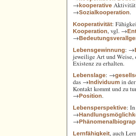
→
Aktivität
kooperative
→
.
Sozialkooperation
: Fähigke
Kooperativität
, vgl. →
Kooperation
En
→
Bedeutungsverallg
: →
Lebensgewinnung
jeweilige Art und Weise, 
Existenz zu erhalten.
: →
Lebenslage
gesells
das →
in der
Individuum
Kontakt kommt und zu tun 
→
.
Position
: I
Lebensperspektive
→
Handlungsmöglichk
→
Phänomenalbiograp
, auch Ler
Lernfähigkeit