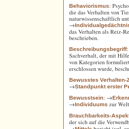
: Psycho
Behaviorismus
die das Verhalten von Ti
naturwissenschaftlich unt
→
Individualgedächtni
das Verhalten als Reiz-
beschrieben.
:
Beschreibungsbegriff
Sachverhalt, der mit Hil
von Kategorien formulie
erschlossen wurde, besch
Bewusstes Verhalten-
→
Standpunkt erster P
: →
Bewusstsein
Erken
→
zur Welt 
Individuums
Brauchbarkeits-Aspek
der sich auf die Verwend
→
bezieht (vgl. 
Mittels