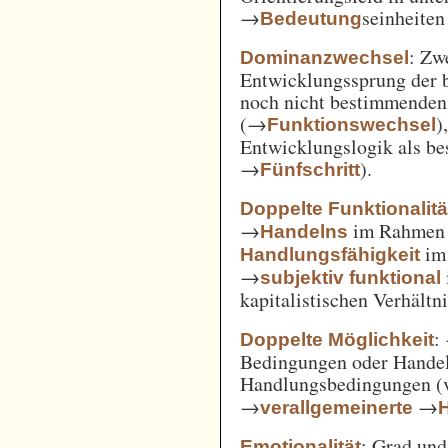
→
seinheiten
Bedeutung
: Zw
Dominanzwechsel
Entwicklungssprung der be
noch nicht bestimmenden
(→
)
Funktionswechsel
Entwicklungslogik als be
→
).
Fünfschritt
Doppelte Funktionalitä
→
im Rahme
Handelns
im
Handlungsfähigkeit
→
subjektiv funktional
kapitalistischen Verhält
:
Doppelte Möglichkeit
Bedingungen oder Handel
Handlungsbedingungen (
→
→
verallgemeinerte
: Grad un
Emotionalität