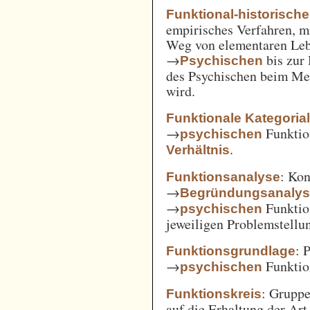
Funktional-historisch
empirisches Verfahren, m
Weg von elementaren Leb
→
bis zur
Psychischen
des Psychischen beim Men
wird.
Funktionale Kategoria
→
Funkti
psychischen
.
Verhältnis
: Kon
Funktionsanalyse
→
Begründungsanaly
→
Funktio
psychischen
jeweiligen Problemstellu
: 
Funktionsgrundlage
→
Funktio
psychischen
: Gruppe
Funktionskreis
auf die Erhaltung der Art