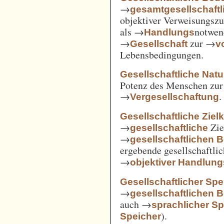
→
gesamtgesellschaftl
objektiver Verweisungs
als →
notwen
Handlungs
→
zur →
Gesellschaft
v
Lebensbedingungen.
Gesellschaftliche Nat
Potenz des Menschen zur 
→
.
Vergesellschaftung
Gesellschaftliche Ziel
→
Zie
gesellschaftliche
→
gesellschaftlichen 
ergebende gesellschaftli
→
objektiver Handlu
Gesellschaftlicher Spe
→
gesellschaftlichen 
auch →
sprachlicher Sp
).
Speicher