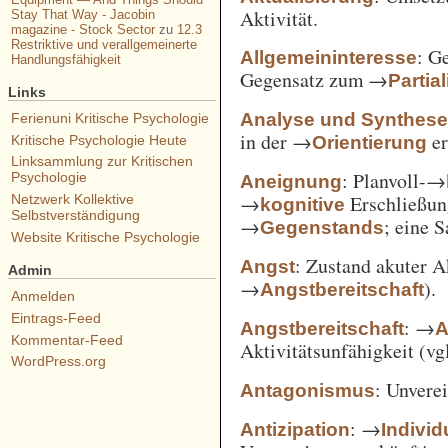
Aktivität.
Stay That Way - Jacobin
magazine - Stock Sector
zu
12.3
Restriktive und verallgemeinerte
: G
Allgemeininteresse
Handlungsfähigkeit
Gegensatz zum →
Partia
Links
Analyse und Synthes
Ferienuni Kritische Psychologie
in der →
er
Orientierung
Kritische Psychologie Heute
Linksammlung zur Kritischen
: Planvoll-→
Psychologie
Aneignung
→
Erschließun
Netzwerk Kollektive
kognitive
Selbstverständigung
→
; eine 
Gegenstands
Website Kritische Psychologie
: Zustand akuter A
Angst
Admin
→
).
Angstbereitschaft
Anmelden
Eintrags-Feed
: →
Angstbereitschaft
A
Kommentar-Feed
Aktivitätsunfähigkeit (vg
WordPress.org
: Unvere
Antagonismus
: →
Antizipation
Individ