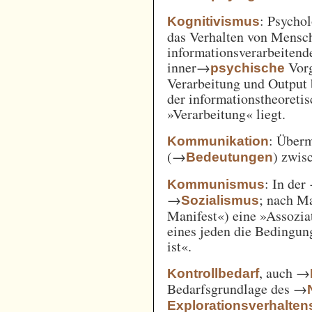
: Psycho
Kognitivismus
das Verhalten von Mensc
informationsverarbeitend
inner→
Vorg
psychische
Verarbeitung und Output 
der informationstheoreti
»Verarbeitung« liegt.
: Überm
Kommunikation
(→
) zwi
Bedeutungen
: In der
Kommunismus
→
; nach M
Sozialismus
Manifest«) eine »Assozia
eines jeden die Bedingung
ist«.
, auch →
Kontrollbedarf
Bedarfsgrundlage des →
Explorationsverhalten