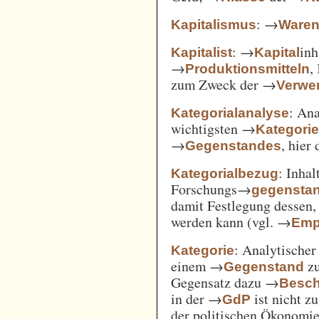
: →
Kapitalismus
Ware
: →
inh
Kapitalist
Kapital
→
,
Produktionsmitteln
zum Zweck der →
Verwe
: An
Kategorialanalyse
wichtigsten →
Kategori
→
, hier
Gegenstandes
: Inha
Kategorialbezug
Forschungs→
gegensta
damit Festlegung dessen
werden kann (vgl. →
Emp
: Analytischer
Kategorie
einem →
zu
Gegenstand
Gegensatz dazu →
Besch
in der →
ist nicht z
GdP
der politischen Ökonomi