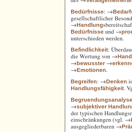
Verallgemeinert
: →
Bedürfnisse
Bedarf
gesellschaftlicher Beson
→
sbereitscha
Handlung
und →
Bedürfnisse
pro
unterschieden werden.
: Überda
Befindlichkeit
die Wertung von →
Hand
→
→
bewusster
erkenn
→
.
Emotionen
: →
i
Begreifen
Denken
. V
Handlungsfähigkeit
Begruendungsanalys
→
subjektiver Handlu
der typischen Handlungs
einschränkungen (vgl. →
ausgegliederbaren →
Prä