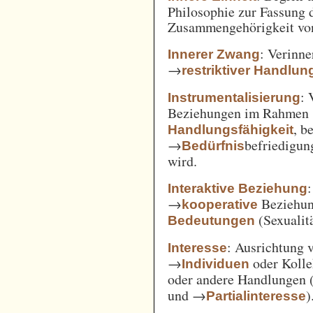
Philosophie zur Fassung d
Zusammengehörigkeit von
: Verinne
Innerer Zwang
→
restriktiver Handlun
: 
Instrumentalisierung
Beziehungen im Rahmen
, b
Handlungsfähigkeit
→
befriedigun
Bedürfnis
wird.
Interaktive Beziehung
→
Beziehun
kooperative
(Sexualitä
Bedeutungen
: Ausrichtung
Interesse
→
oder Kolle
Individuen
oder andere Handlungen 
und →
)
Partialinteresse