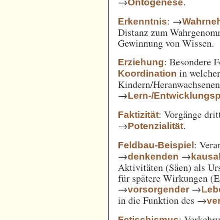
→
.
Ontogenese
: →
Erkenntnis
Wahrne
Distanz zum Wahrgenomm
Gewinnung von Wissen.
: Besondere 
Erziehung
in welcher
Koordination
Kindern/Heranwachsene
→
Lern-/Entwicklungs
: Vorgänge drit
Faktizität
→
.
Potenzialität
: Vera
Feldbau-Beispiel
→
→
denkenden
kausa
Aktivitäten (Säen) als U
für spätere Wirkungen (E
→
→
vorsorgender
Leb
in die Funktion des →
ve
: Verkehru
Fetischismus