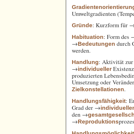
Gradientenorientierun
Umweltgradienten (Temper
: Kurzform für 
Gründe
: Form des 
Habituation
→
durch 
Bedeutungen
werden.
: Aktivität zu
Handlung
→
Existenz
individueller
produzierten Lebensbedin
Umsetzung oder Verände
.
Zielkonstellationen
: E
Handlungsfähigkeit
Grad der →
individuelle
den →
gesamtgesellsch
→
prozes
Reproduktions
Handlungsmöglichkei