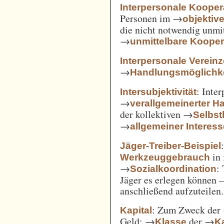
Interpersonale Kooper
Personen im →
objekti
die nicht notwendig unmi
→
unmittelbare Kooper
Interpersonale Verein
→
Handlungsmöglichke
: Inte
Intersubjektivität
→
verallgemeinerter H
der kollektiven →
Selbs
→
allgemeiner Interes
Jäger-Treiber-Beispiel
in 
Werkzeuggebrauch
→
:
Sozialkoordination
Jäger es erlegen können 
anschließend aufzuteilen.
: Zum Zweck der
Kapital
Geld; →
der →
Klasse
Ka