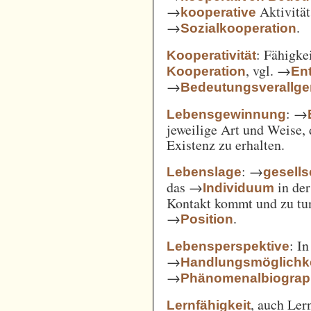
→
Aktivität
kooperative
→
.
Sozialkooperation
: Fähigke
Kooperativität
, vgl. →
Kooperation
En
→
Bedeutungsverallg
: →
Lebensgewinnung
jeweilige Art und Weise, 
Existenz zu erhalten.
: →
Lebenslage
gesells
das →
in der
Individuum
Kontakt kommt und zu tun 
→
.
Position
: I
Lebensperspektive
→
Handlungsmöglichk
→
Phänomenalbiograp
, auch Ler
Lernfähigkeit