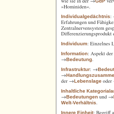
wie sie in der →
verw
GdP
»Hominiden«.
:
Individualgedächtnis
Erfahrungen und Fähigke
Zentralnervensystem gesp
Differenzierungsprodukt
: Einzelnes 
Individuum
: Aspekt de
Information
→
.
Bedeutung
: →
Infrastruktur
Bedeut
→
Handlungszusamm
der →
oder
Lebenslage
Inhaltliche Kategorial
→
und →
Bedeutungen
.
Welt-Verhältnis
: Begriff
Innere Einheit