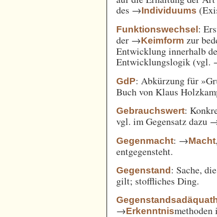
des →
(Exi
Individuums
: Er
Funktionswechsel
der →
zur bed
Keimform
Entwicklung innerhalb de
Entwicklungslogik (vgl.
: Abkürzung für »Gr
GdP
Buch von Klaus Holzkamp,
: Konkre
Gebrauchswert
vgl. im Gegensatz dazu 
: →
Gegenmacht
Macht
entgegensteht.
: Sache, di
Gegenstand
gilt; stoffliches Ding.
Gegenstandsadäquath
→
methoden i
Erkenntnis