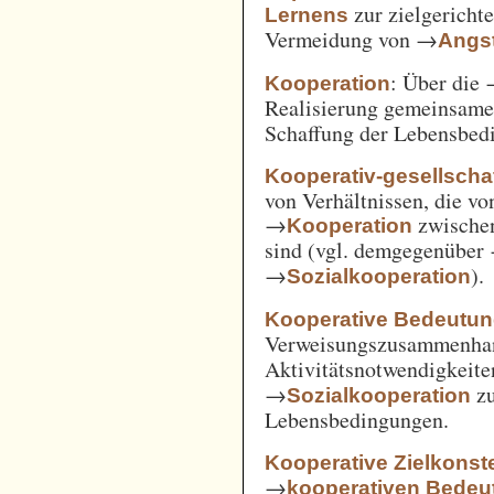
zur zielgerich
Lernens
Vermeidung von →
Angst
: Über die
Kooperation
Realisierung gemeinsam
Schaffung der Lebensbed
Kooperativ-gesellschaf
von Verhältnissen, die vo
→
zwische
Kooperation
sind (vgl. demgegenüber
→
).
Sozialkooperation
Kooperative Bedeutun
Verweisungszusammenha
Aktivitätsnotwendigkeite
→
z
Sozialkooperation
Lebensbedingungen.
Kooperative Zielkonste
→
kooperativen Bedeu