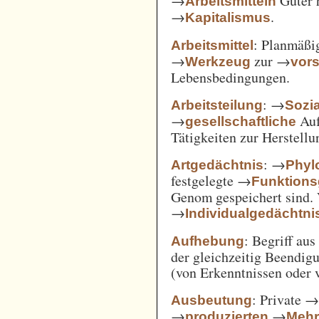
→
Güter 
Arbeitsmitteln
→
.
Kapitalismus
: Planmäßig
Arbeitsmittel
→
zur →
Werkzeug
vor
Lebensbedingungen.
: →
Arbeitsteilung
Sozi
→
Auf
gesellschaftliche
Tätigkeiten zur Herstell
: →
Artgedächtnis
Phyl
festgelegte →
Funktions
Genom gespeichert sind. 
→
Individualgedächtni
: Begriff au
Aufhebung
der gleichzeitig Beendi
(von Erkenntnissen oder 
: Private 
Ausbeutung
→
→
produzierten
Mehr