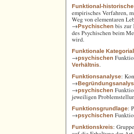
Funktional-historisch
empirisches Verfahren, m
Weg von elementaren Leb
→
bis zur
Psychischen
des Psychischen beim Men
wird.
Funktionale Kategoria
→
Funkti
psychischen
.
Verhältnis
: Kon
Funktionsanalyse
→
Begründungsanaly
→
Funktio
psychischen
jeweiligen Problemstellu
: 
Funktionsgrundlage
→
Funktio
psychischen
: Gruppe
Funktionskreis
auf die Erhaltung der Art