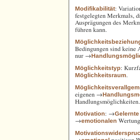
: Variatio
Modifikabilität
festgelegten Merkmals, d
Ausprägungen des Merkm
führen kann.
Möglichkeitsbeziehun
Bedingungen sind keine A
nur →
Handlungsmögli
: Kurz
Möglichkeitstyp
.
Möglichkeitsraum
Möglichkeitsverallge
eigenen →
Handlungsmö
Handlungsmöglichkeiten
: →
Motivation
Gelernte
→
Wertung 
emotionalen
Motivationswiderspru
→
positiven 