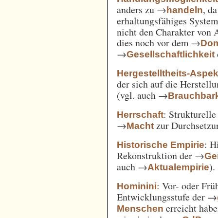
anders zu →
, d
handeln
erhaltungsfähiges System
nicht den Charakter von 
dies noch vor dem →
Dom
→
Gesellschaftlichkeit
Hergestelltheits-Aspek
der sich auf die Herstell
(vgl. auch →
Brauchbark
: Strukturell
Herrschaft
→
zur Durchsetzu
Macht
: H
Historische Empirie
Rekonstruktion der →
Ge
auch →
).
Aktualempirie
: Vor- oder Frü
Hominini
Entwicklungsstufe der →
erreicht habe
Menschen