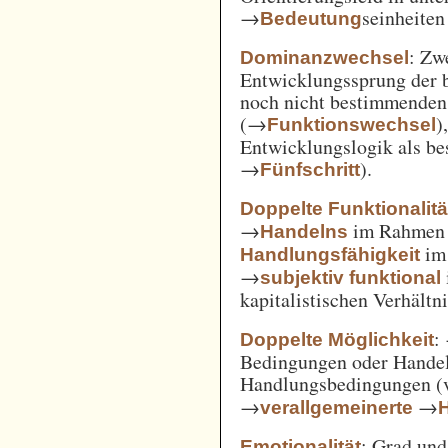
→
seinheiten
Bedeutung
: Zw
Dominanzwechsel
Entwicklungssprung der be
noch nicht bestimmenden
(→
)
Funktionswechsel
Entwicklungslogik als be
→
).
Fünfschritt
Doppelte Funktionalitä
→
im Rahme
Handelns
im
Handlungsfähigkeit
→
subjektiv funktional
kapitalistischen Verhält
:
Doppelte Möglichkeit
Bedingungen oder Handel
Handlungsbedingungen (
→
→
verallgemeinerte
: Grad un
Emotionalität