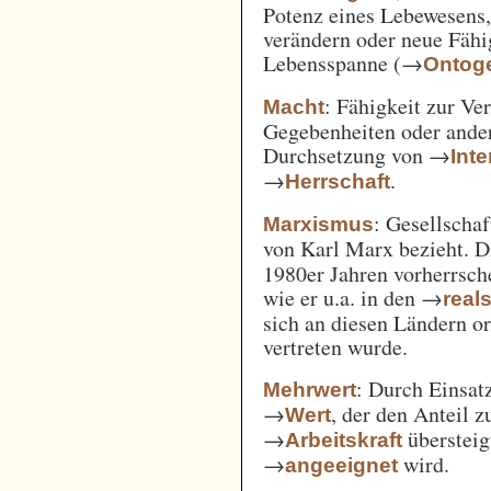
Potenz eines Lebewesens,
verändern oder neue Fähi
Lebensspanne (→
Ontog
: Fähigkeit zur Ve
Macht
Gegebenheiten oder ande
Durchsetzung von →
Int
→
.
Herrschaft
: Gesellschaf
Marxismus
von Karl Marx bezieht. 
1980er Jahren vorherrsch
wie er u.a. in den →
real
sich an diesen Ländern o
vertreten wurde.
: Durch Einsat
Mehrwert
→
, der den Anteil 
Wert
→
überstei
Arbeitskraft
→
wird.
angeeignet