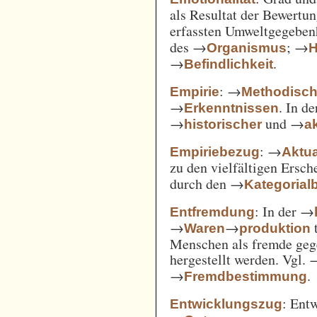
als Resultat der Bewertu
erfassten Umweltgegebe
des →
; →
Organismus
H
→
.
Befindlichkeit
: →
Empirie
Methodisc
→
. In d
Erkenntnissen
→
und →
historischer
ak
: →
Empiriebezug
Aktua
zu den vielfältigen Ersc
durch den →
Kategorial
: In der →
Entfremdung
→
→
t
Waren
produktion
Menschen als fremde gege
hergestellt werden. Vgl.
→
.
Fremdbestimmung
: Ent
Entwicklungszug