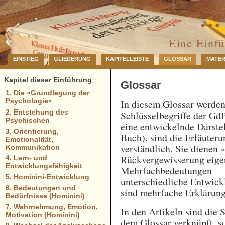
… 
Eine Einf
EINSTIEG
GLIEDERUNG
KAPITELLEISTE
GLOSSAR
MATER
Kapitel dieser Einführung
Glossar
1. Die »Grundlegung der
Psychologie«
In diesem Glossar werde
2. Entstehung des
Schlüsselbegriffe der GdP
Psychischen
eine entwickelnde Darstel
3. Orientierung,
Buch), sind die Erläuteru
Emotionalität,
verständlich. Sie dienen 
Kommunikation
Rückvergewisserung eigen
4. Lern- und
Entwicklungsfähigkeit
Mehrfachbedeutungen — e
5. Hominini-Entwicklung
unterschiedliche Entwick
6. Bedeutungen und
sind mehrfache Erklärung
Bedürfnisse (Hominini)
7. Wahrnehmung, Emotion,
In den Artikeln sind die 
Motivation (Hominini)
dem Glossar verknüpft, so