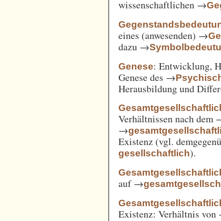
wissenschaftlichen →
Ge
Gegenstandsbedeutu
eines (anwesenden) →
Ge
dazu →
Symbolbedeut
: Entwicklung, 
Genese
Genese des →
Psychisc
Herausbildung und Differ
Gesamtgesellschaftlic
Verhältnissen nach dem
→
gesamtgesellschaftli
Existenz (vgl. demgegen
).
gesellschaftlich
Gesamtgesellschaftlic
auf →
gesamtgesellscha
Gesamtgesellschaftlich
Existenz: Verhältnis von