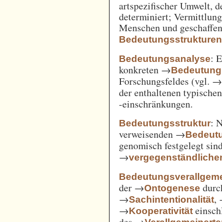
artspezifischer Umwelt, d
determiniert; Vermittlu
Menschen und geschaffen
Bedeutungsstrukture
: 
Bedeutungsanalyse
konkreten →
Bedeutung
Forschungsfeldes (vgl. 
der enthaltenen typische
-einschränkungen.
: 
Bedeutungsstruktur
verweisenden →
Bedeut
genomisch festgelegt si
→
vergegenständliche
Bedeutungsverallgem
der →
durc
Ontogenese
→
,
Sachintentionalität
→
einsch
Kooperativität
des →