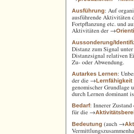
: Auf orga
Ausführung
ausführende Aktivitäten
Fortpflanzung etc. und a
Aktivitäten der →
Orient
Aussonderung/Identifi
Distanz zum Signal unter
Distanzsignal relativen 
Zu- oder Abwendung.
: Unbe
Autarkes Lernen
der die →
Lernfähigkeit
genomischer Grundlage u
durch Lernen dominant is
: Innerer Zustand
Bedarf
für die →
Aktivitätsbere
(auch →
Bedeutung
Akt
Vermittlungszusammenh