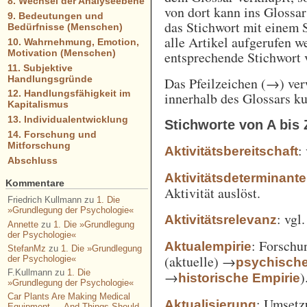
8. Wechsel der Analyseebene
von dort kann ins Glossa
9. Bedeutungen und
das Stichwort mit einem 
Bedürfnisse (Menschen)
alle Artikel aufgerufen w
10. Wahrnehmung, Emotion,
Motivation (Menschen)
entsprechende Stichwort
11. Subjektive
Handlungsgründe
Das Pfeilzeichen (→) verw
12. Handlungsfähigkeit im
innerhalb des Glossars k
Kapitalismus
13. Individualentwicklung
Stichworte von A bis 
14. Forschung und
Mitforschung
:
Aktivitätsbereitschaft
Abschluss
Aktivitätsdeterminante
Kommentare
Aktivität auslöst.
Friedrich Kullmann
zu
1. Die
»Grundlegung der Psychologie«
: vgl
Aktivitätsrelevanz
Annette
zu
1. Die »Grundlegung
der Psychologie«
: Forschu
Aktualempirie
StefanMz
zu
1. Die »Grundlegung
(aktuelle) →
der Psychologie«
psychisch
F.Kullmann
zu
1. Die
→
)
historische Empirie
»Grundlegung der Psychologie«
Car Plants Are Making Medical
: Umsetz
Aktualisierung
Equipment — And Things Should