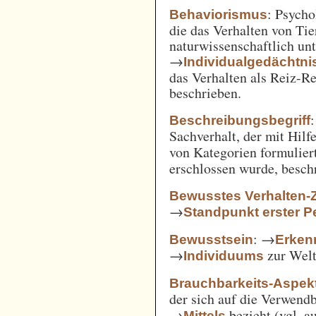
: Psycho
Behaviorismus
die das Verhalten von Ti
naturwissenschaftlich unt
→
Individualgedächtni
das Verhalten als Reiz-
beschrieben.
:
Beschreibungsbegriff
Sachverhalt, der mit Hil
von Kategorien formulie
erschlossen wurde, besch
Bewusstes Verhalten-
→
Standpunkt erster P
: →
Bewusstsein
Erken
→
zur Welt 
Individuums
Brauchbarkeits-Aspek
der sich auf die Verwend
→
bezieht (vgl. 
Mittels