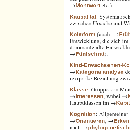
→
etc.).
Mehrwert
: Systematisc
Kausalität
zwischen Ursache und W
(auch: →
Keimform
Frü
Entwicklung, die sich im 
dominante alte Entwicklun
→
).
Fünfschritt
Kind-Erwachsenen-Koo
→
d
Kategorialanalyse
reziproke Beziehung zwi
: Gruppe von Me
Klasse
→
, wobei →
Interessen
Hauptklassen im →
Kapi
: Allgemeiner 
Kognition
→
, →
Orientieren
Erken
nach →
phylogenetisc