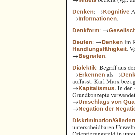
: →
Ak
Denken
Kognitive
→
.
Informationen
: →
Denkform
Gesellsch
: →
im 
Deuten
Denken
. V
Handlungsfähigkeit
→
.
Begreifen
: Begriff aus d
Dialektik
→
als →
Erkennen
Den
auffasst. Karl Marx bezo
→
. In der
Kapitalismus
Grundkonzepte verwendet
→
Umschlags von Quant
→
Negation der Negati
Diskrimination/Gliede
unterscheidbaren Umwelts
Orientierungsfeld in unte