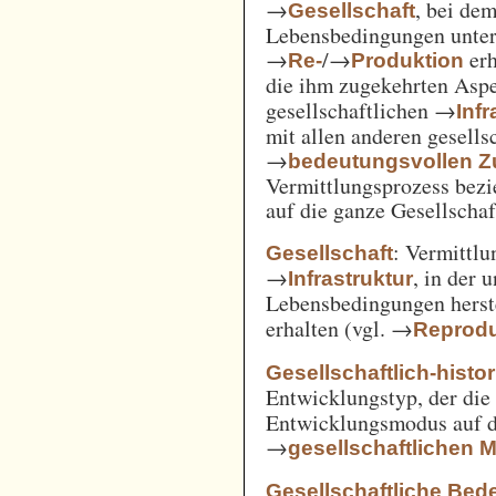
→
, bei de
Gesellschaft
Lebensbedingungen unter 
→
/→
erh
Re-
Produktion
die ihm zugekehrten Aspe
gesellschaftlichen →
Inf
mit allen anderen gesell
→
bedeutungsvollen
Vermittlungsprozess bezi
auf die ganze Gesellschaf
: Vermittl
Gesellschaft
→
, in der 
Infrastruktur
Lebensbedingungen herst
erhalten (vgl. →
Reprodu
Gesellschaftlich-histo
Entwicklungstyp, der die
Entwicklungsmodus auf d
→
gesellschaftlichen
Gesellschaftliche Bed