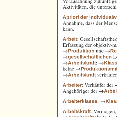
Vorausahnung zukünftiger
Aktivitäten, die untersc
Apriori der Individual
Annahme, dass der Mensc
kann.
: Gesellschaftsthe
Arbeit
Erfassung der objektiv-m
→
und →
Produktion
Re
→
Le
gesellschaftlichen
→
; →
Arbeitskraft
Klas
keine →
Produktionsmit
→
verkaufe
Arbeitskraft
: Verkäufer der
Arbeiter
Angehöriger der →
Arbei
: →
Arbeiterklasse
Klas
: Vermögen,
Arbeitskraft