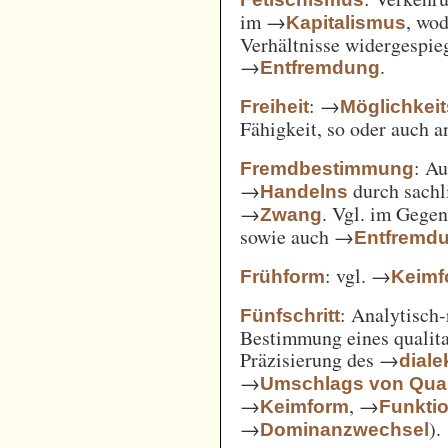
im →
, wod
Kapitalismus
Verhältnisse widergespie
→
.
Entfremdung
: →
Freiheit
Möglichkei
Fähigkeit, so oder auch 
: A
Fremdbestimmung
→
durch sachl
Handelns
→
. Vgl. im Gege
Zwang
sowie auch →
Entfremd
: vgl. →
Frühform
Keimf
: Analytisch-
Fünfschritt
Bestimmung eines qualita
Präzisierung des →
diale
→
Umschlags von Quant
→
, →
Keimform
Funkti
→
).
Dominanzwechsel