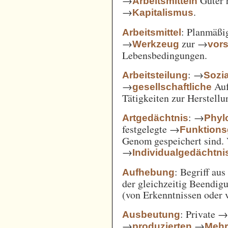
→
Güter 
Arbeitsmitteln
→
.
Kapitalismus
: Planmäßig
Arbeitsmittel
→
zur →
Werkzeug
vor
Lebensbedingungen.
: →
Arbeitsteilung
Sozi
→
Auf
gesellschaftliche
Tätigkeiten zur Herstell
: →
Artgedächtnis
Phyl
festgelegte →
Funktions
Genom gespeichert sind. 
→
Individualgedächtni
: Begriff au
Aufhebung
der gleichzeitig Beendi
(von Erkenntnissen oder 
: Private 
Ausbeutung
→
→
produzierten
Mehr