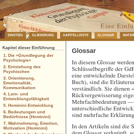
… 
Eine Einf
EINSTIEG
GLIEDERUNG
KAPITELLEISTE
GLOSSAR
MATER
Kapitel dieser Einführung
Glossar
1. Die »Grundlegung der
Psychologie«
In diesem Glossar werde
2. Entstehung des
Schlüsselbegriffe der GdP
Psychischen
eine entwickelnde Darstel
3. Orientierung,
Buch), sind die Erläuteru
Emotionalität,
verständlich. Sie dienen 
Kommunikation
Rückvergewisserung eigen
4. Lern- und
Entwicklungsfähigkeit
Mehrfachbedeutungen — e
5. Hominini-Entwicklung
unterschiedliche Entwick
6. Bedeutungen und
sind mehrfache Erklärung
Bedürfnisse (Hominini)
7. Wahrnehmung, Emotion,
In den Artikeln sind die 
Motivation (Hominini)
dem Glossar verknüpft, so