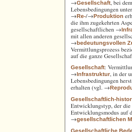
→
, bei de
Gesellschaft
Lebensbedingungen unter 
→
/→
erh
Re-
Produktion
die ihm zugekehrten Aspe
gesellschaftlichen →
Inf
mit allen anderen gesell
→
bedeutungsvollen
Vermittlungsprozess bezi
auf die ganze Gesellschaf
: Vermittl
Gesellschaft
→
, in der 
Infrastruktur
Lebensbedingungen herst
erhalten (vgl. →
Reprodu
Gesellschaftlich-histo
Entwicklungstyp, der die
Entwicklungsmodus auf d
→
gesellschaftlichen
Gesellschaftliche Bed