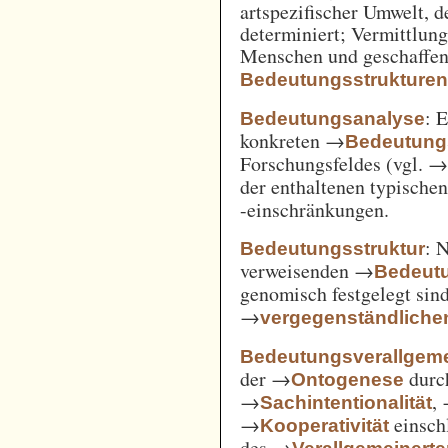
artspezifischer Umwelt, d
determiniert; Vermittlu
Menschen und geschaffen
Bedeutungsstrukture
: 
Bedeutungsanalyse
konkreten →
Bedeutung
Forschungsfeldes (vgl. 
der enthaltenen typische
-einschränkungen.
: 
Bedeutungsstruktur
verweisenden →
Bedeut
genomisch festgelegt si
→
vergegenständliche
Bedeutungsverallgem
der →
durc
Ontogenese
→
,
Sachintentionalität
→
einsch
Kooperativität
des →