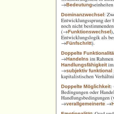
→
seinheiten
Bedeutung
: Zw
Dominanzwechsel
Entwicklungssprung der be
noch nicht bestimmenden
(→
)
Funktionswechsel
Entwicklungslogik als be
→
).
Fünfschritt
Doppelte Funktionalitä
→
im Rahme
Handelns
im
Handlungsfähigkeit
→
subjektiv funktional
kapitalistischen Verhält
:
Doppelte Möglichkeit
Bedingungen oder Handel
Handlungsbedingungen (
→
→
verallgemeinerte
: Grad un
Emotionalität