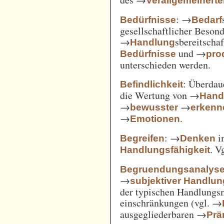
Verallgemeinert
: →
Bedürfnisse
Bedarf
gesellschaftlicher Beson
→
sbereitscha
Handlung
und →
Bedürfnisse
pro
unterschieden werden.
: Überda
Befindlichkeit
die Wertung von →
Hand
→
→
bewusster
erkenn
→
.
Emotionen
: →
i
Begreifen
Denken
. V
Handlungsfähigkeit
Begruendungsanalys
→
subjektiver Handlu
der typischen Handlungs
einschränkungen (vgl. →
ausgegliederbaren →
Prä