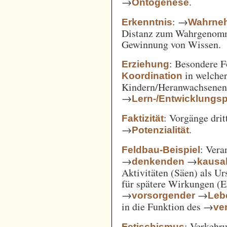
→
.
Ontogenese
: →
Erkenntnis
Wahrne
Distanz zum Wahrgenomm
Gewinnung von Wissen.
: Besondere 
Erziehung
in welcher
Koordination
Kindern/Heranwachsene
→
Lern-/Entwicklungs
: Vorgänge drit
Faktizität
→
.
Potenzialität
: Vera
Feldbau-Beispiel
→
→
denkenden
kausa
Aktivitäten (Säen) als U
für spätere Wirkungen (E
→
→
vorsorgender
Leb
in die Funktion des →
ve
: Verkehru
Fetischismus