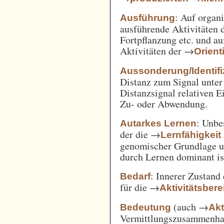
: Auf orga
Ausführung
ausführende Aktivitäten
Fortpflanzung etc. und a
Aktivitäten der →
Orient
Aussonderung/Identifi
Distanz zum Signal unter
Distanzsignal relativen 
Zu- oder Abwendung.
: Unbe
Autarkes Lernen
der die →
Lernfähigkeit
genomischer Grundlage u
durch Lernen dominant is
: Innerer Zustand
Bedarf
für die →
Aktivitätsbere
(auch →
Bedeutung
Akt
Vermittlungszusammenh