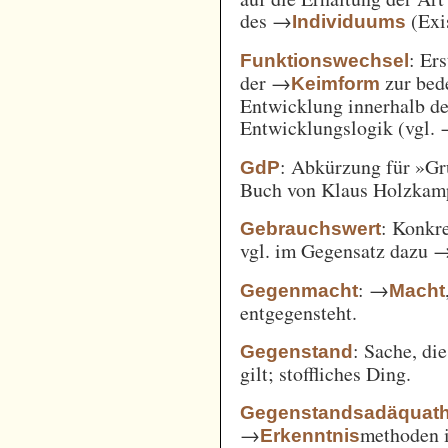
des →
(Exi
Individuums
: Er
Funktionswechsel
der →
zur bed
Keimform
Entwicklung innerhalb de
Entwicklungslogik (vgl.
: Abkürzung für »Gr
GdP
Buch von Klaus Holzkamp,
: Konkre
Gebrauchswert
vgl. im Gegensatz dazu 
: →
Gegenmacht
Macht
entgegensteht.
: Sache, di
Gegenstand
gilt; stoffliches Ding.
Gegenstandsadäquath
→
methoden i
Erkenntnis