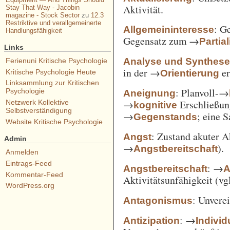
Aktivität.
Stay That Way - Jacobin
magazine - Stock Sector
zu
12.3
Restriktive und verallgemeinerte
: G
Allgemeininteresse
Handlungsfähigkeit
Gegensatz zum →
Partia
Links
Analyse und Synthes
Ferienuni Kritische Psychologie
in der →
er
Orientierung
Kritische Psychologie Heute
Linksammlung zur Kritischen
: Planvoll-→
Psychologie
Aneignung
→
Erschließun
Netzwerk Kollektive
kognitive
Selbstverständigung
→
; eine 
Gegenstands
Website Kritische Psychologie
: Zustand akuter A
Angst
Admin
→
).
Angstbereitschaft
Anmelden
Eintrags-Feed
: →
Angstbereitschaft
A
Kommentar-Feed
Aktivitätsunfähigkeit (vg
WordPress.org
: Unvere
Antagonismus
: →
Antizipation
Individ