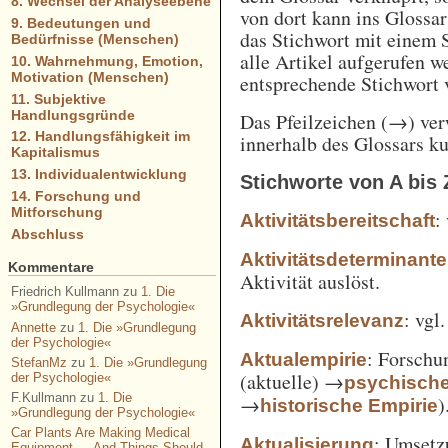
8. Wechsel der Analyseebene
von dort kann ins Glossa
9. Bedeutungen und
das Stichwort mit einem 
Bedürfnisse (Menschen)
alle Artikel aufgerufen w
10. Wahrnehmung, Emotion,
Motivation (Menschen)
entsprechende Stichwort
11. Subjektive
Handlungsgründe
Das Pfeilzeichen (→) verw
12. Handlungsfähigkeit im
innerhalb des Glossars k
Kapitalismus
13. Individualentwicklung
Stichworte von A bis 
14. Forschung und
Mitforschung
:
Aktivitätsbereitschaft
Abschluss
Aktivitätsdeterminante
Kommentare
Aktivität auslöst.
Friedrich Kullmann
zu
1. Die
»Grundlegung der Psychologie«
: vgl
Aktivitätsrelevanz
Annette
zu
1. Die »Grundlegung
der Psychologie«
: Forschu
Aktualempirie
StefanMz
zu
1. Die »Grundlegung
(aktuelle) →
der Psychologie«
psychisch
F.Kullmann
zu
1. Die
→
)
historische Empirie
»Grundlegung der Psychologie«
Car Plants Are Making Medical
: Umsetz
Aktualisierung
Equipment — And Things Should