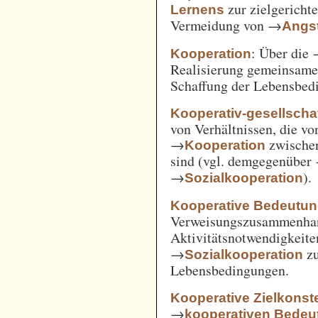
zur zielgerich
Lernens
Vermeidung von →
Angst
: Über die
Kooperation
Realisierung gemeinsam
Schaffung der Lebensbed
Kooperativ-gesellschaf
von Verhältnissen, die vo
→
zwische
Kooperation
sind (vgl. demgegenüber
→
).
Sozialkooperation
Kooperative Bedeutun
Verweisungszusammenha
Aktivitätsnotwendigkeite
→
z
Sozialkooperation
Lebensbedingungen.
Kooperative Zielkonste
→
kooperativen Bedeu