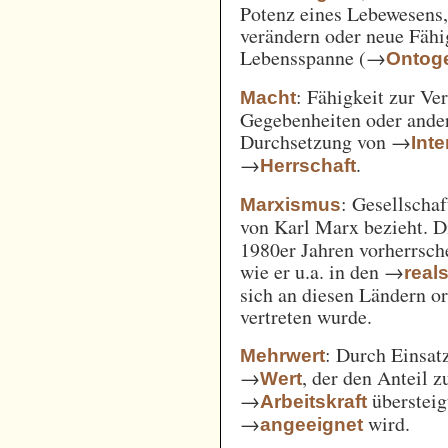
Potenz eines Lebewesens,
verändern oder neue Fähi
Lebensspanne (→
Ontog
: Fähigkeit zur Ve
Macht
Gegebenheiten oder ande
Durchsetzung von →
Int
→
.
Herrschaft
: Gesellschaf
Marxismus
von Karl Marx bezieht. 
1980er Jahren vorherrsch
wie er u.a. in den →
real
sich an diesen Ländern o
vertreten wurde.
: Durch Einsat
Mehrwert
→
, der den Anteil 
Wert
→
überstei
Arbeitskraft
→
wird.
angeeignet