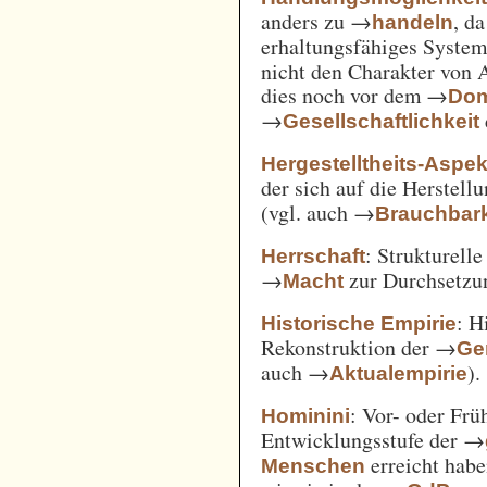
anders zu →
, d
handeln
erhaltungsfähiges System
nicht den Charakter von 
dies noch vor dem →
Dom
→
Gesellschaftlichkeit
Hergestelltheits-Aspek
der sich auf die Herstell
(vgl. auch →
Brauchbark
: Strukturell
Herrschaft
→
zur Durchsetzu
Macht
: H
Historische Empirie
Rekonstruktion der →
Ge
auch →
).
Aktualempirie
: Vor- oder Frü
Hominini
Entwicklungsstufe der →
erreicht habe
Menschen