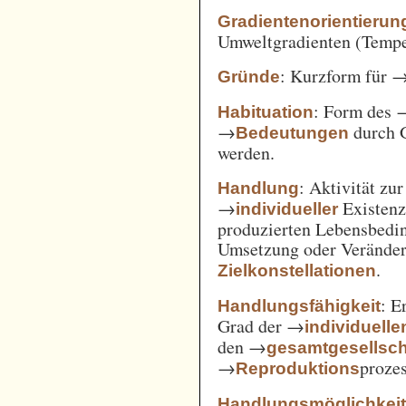
Gradientenorientierun
Umweltgradienten (Temper
: Kurzform für 
Gründe
: Form des 
Habituation
→
durch 
Bedeutungen
werden.
: Aktivität zu
Handlung
→
Existenz
individueller
produzierten Lebensbedin
Umsetzung oder Verände
.
Zielkonstellationen
: E
Handlungsfähigkeit
Grad der →
individuelle
den →
gesamtgesellsch
→
prozes
Reproduktions
Handlungsmöglichkei