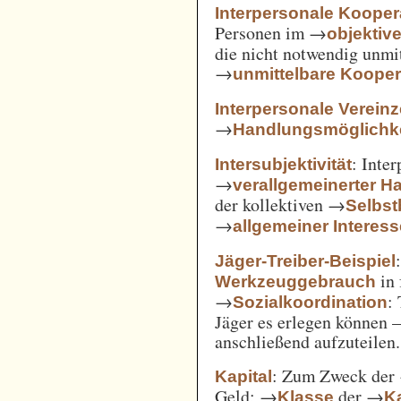
Interpersonale Kooper
Personen im →
objekti
die nicht notwendig unmi
→
unmittelbare Kooper
Interpersonale Verein
→
Handlungsmöglichke
: Inte
Intersubjektivität
→
verallgemeinerter H
der kollektiven →
Selbs
→
allgemeiner Interes
Jäger-Treiber-Beispiel
in 
Werkzeuggebrauch
→
:
Sozialkoordination
Jäger es erlegen können 
anschließend aufzuteilen.
: Zum Zweck der
Kapital
Geld; →
der →
Klasse
Ka