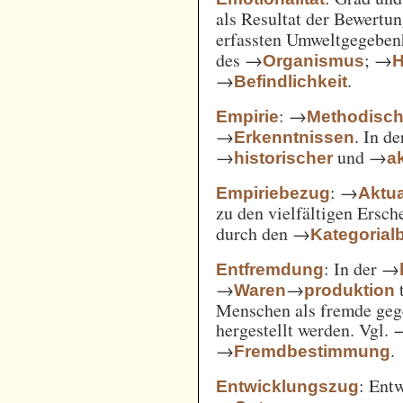
als Resultat der Bewertu
erfassten Umweltgegebe
des →
; →
Organismus
H
→
.
Befindlichkeit
: →
Empirie
Methodisc
→
. In d
Erkenntnissen
→
und →
historischer
ak
: →
Empiriebezug
Aktua
zu den vielfältigen Ersc
durch den →
Kategorial
: In der →
Entfremdung
→
→
t
Waren
produktion
Menschen als fremde gege
hergestellt werden. Vgl.
→
.
Fremdbestimmung
: Ent
Entwicklungszug