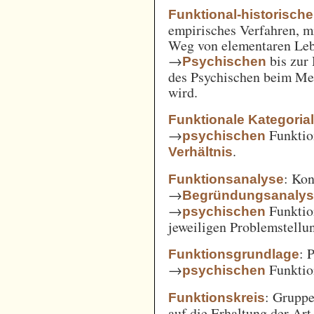
Funktional-historisch
empirisches Verfahren, m
Weg von elementaren Leb
→
bis zur
Psychischen
des Psychischen beim Men
wird.
Funktionale Kategoria
→
Funkti
psychischen
.
Verhältnis
: Kon
Funktionsanalyse
→
Begründungsanaly
→
Funktio
psychischen
jeweiligen Problemstellu
: 
Funktionsgrundlage
→
Funktio
psychischen
: Gruppe
Funktionskreis
auf die Erhaltung der Art