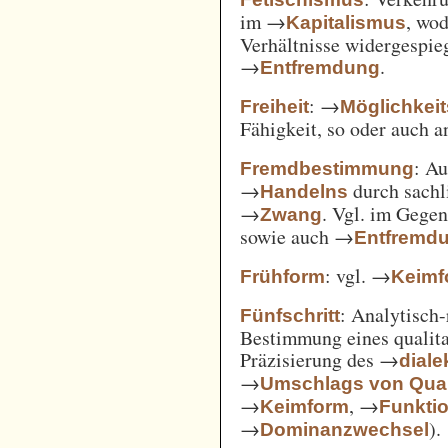
im →
, wod
Kapitalismus
Verhältnisse widergespie
→
.
Entfremdung
: →
Freiheit
Möglichkei
Fähigkeit, so oder auch 
: A
Fremdbestimmung
→
durch sachl
Handelns
→
. Vgl. im Gege
Zwang
sowie auch →
Entfremd
: vgl. →
Frühform
Keimf
: Analytisch-
Fünfschritt
Bestimmung eines qualita
Präzisierung des →
diale
→
Umschlags von Quant
→
, →
Keimform
Funkti
→
).
Dominanzwechsel