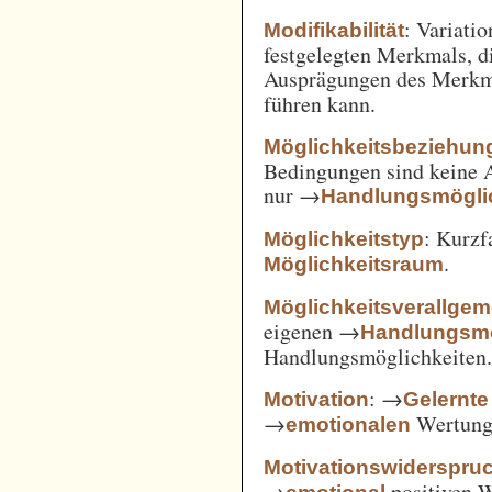
: Variatio
Modifikabilität
festgelegten Merkmals, d
Ausprägungen des Merkm
führen kann.
Möglichkeitsbeziehun
Bedingungen sind keine A
nur →
Handlungsmögli
: Kurz
Möglichkeitstyp
.
Möglichkeitsraum
Möglichkeitsverallge
eigenen →
Handlungsmö
Handlungsmöglichkeiten
: →
Motivation
Gelernte
→
Wertung 
emotionalen
Motivationswiderspru
→
positiven 