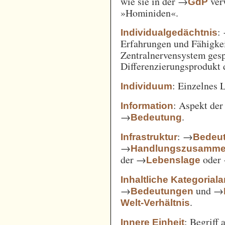
wie sie in der →
verw
GdP
»Hominiden«.
:
Individualgedächtnis
Erfahrungen und Fähigke
Zentralnervensystem gesp
Differenzierungsprodukt
: Einzelnes 
Individuum
: Aspekt de
Information
→
.
Bedeutung
: →
Infrastruktur
Bedeut
→
Handlungszusamm
der →
oder
Lebenslage
Inhaltliche Kategorial
→
und →
Bedeutungen
.
Welt-Verhältnis
: Begriff
Innere Einheit