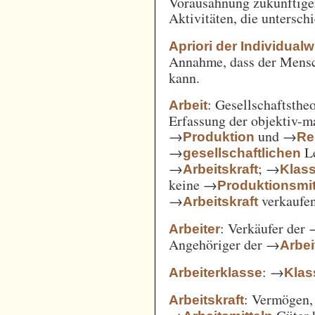
Vorausahnung zukünftiger
Aktivitäten, die untersc
Apriori der Individual
Annahme, dass der Mensc
kann.
: Gesellschaftsthe
Arbeit
Erfassung der objektiv-m
→
und →
Produktion
Re
→
Le
gesellschaftlichen
→
; →
Arbeitskraft
Klas
keine →
Produktionsmit
→
verkaufe
Arbeitskraft
: Verkäufer der
Arbeiter
Angehöriger der →
Arbei
: →
Arbeiterklasse
Klas
: Vermögen,
Arbeitskraft