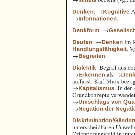
: →
Ak
Denken
Kognitive
→
.
Informationen
: →
Denkform
Gesellsch
: →
im 
Deuten
Denken
. V
Handlungsfähigkeit
→
.
Begreifen
: Begriff aus d
Dialektik
→
als →
Erkennen
Den
auffasst. Karl Marx bezo
→
. In der
Kapitalismus
Grundkonzepte verwendet
→
Umschlags von Quant
→
Negation der Negati
Diskrimination/Gliede
unterscheidbaren Umwelts
Orientierungsfeld in unte