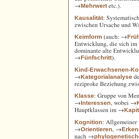
→
etc.).
Mehrwert
: Systematisc
Kausalität
zwischen Ursache und W
(auch: →
Keimform
Frü
Entwicklung, die sich im 
dominante alte Entwicklun
→
).
Fünfschritt
Kind-Erwachsenen-Koo
→
d
Kategorialanalyse
reziproke Beziehung zwi
: Gruppe von Me
Klasse
→
, wobei →
Interessen
Hauptklassen im →
Kapi
: Allgemeiner 
Kognition
→
, →
Orientieren
Erken
nach →
phylogenetisc