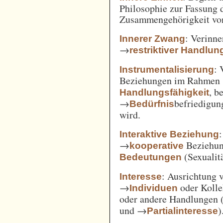
Philosophie zur Fassung d
Zusammengehörigkeit von
: Verinne
Innerer Zwang
→
restriktiver Handlun
: 
Instrumentalisierung
Beziehungen im Rahmen
, b
Handlungsfähigkeit
→
befriedigun
Bedürfnis
wird.
Interaktive Beziehung
→
Beziehun
kooperative
(Sexualitä
Bedeutungen
: Ausrichtung
Interesse
→
oder Kolle
Individuen
oder andere Handlungen 
und →
)
Partialinteresse