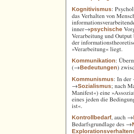
: Psycho
Kognitivismus
das Verhalten von Mensc
informationsverarbeitend
inner→
Vorg
psychische
Verarbeitung und Output 
der informationstheoreti
»Verarbeitung« liegt.
: Überm
Kommunikation
(→
) zwi
Bedeutungen
: In der
Kommunismus
→
; nach M
Sozialismus
Manifest«) eine »Assozia
eines jeden die Bedingung
ist«.
, auch →
Kontrollbedarf
Bedarfsgrundlage des →
Explorationsverhalten