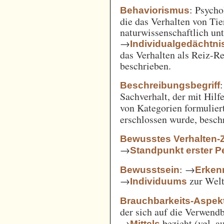
: Psycho
Behaviorismus
die das Verhalten von Ti
naturwissenschaftlich unt
→
Individualgedächtni
das Verhalten als Reiz-
beschrieben.
:
Beschreibungsbegriff
Sachverhalt, der mit Hil
von Kategorien formulie
erschlossen wurde, besch
Bewusstes Verhalten-
→
Standpunkt erster P
: →
Bewusstsein
Erken
→
zur Welt 
Individuums
Brauchbarkeits-Aspek
der sich auf die Verwend
→
bezieht (vgl. 
Mittels