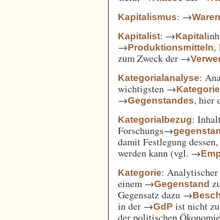
: →
Kapitalismus
Ware
: →
inh
Kapitalist
Kapital
→
,
Produktionsmitteln
zum Zweck der →
Verwe
: An
Kategorialanalyse
wichtigsten →
Kategori
→
, hier
Gegenstandes
: Inha
Kategorialbezug
Forschungs→
gegensta
damit Festlegung dessen
werden kann (vgl. →
Emp
: Analytischer
Kategorie
einem →
zu
Gegenstand
Gegensatz dazu →
Besch
in der →
ist nicht z
GdP
der politischen Ökonomi