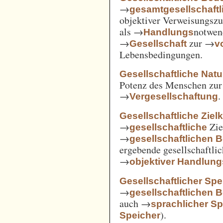
→
gesamtgesellschaftl
objektiver Verweisungs
als →
notwen
Handlungs
→
zur →
Gesellschaft
v
Lebensbedingungen.
Gesellschaftliche Nat
Potenz des Menschen zur 
→
.
Vergesellschaftung
Gesellschaftliche Ziel
→
Zie
gesellschaftliche
→
gesellschaftlichen 
ergebende gesellschaftli
→
objektiver Handlu
Gesellschaftlicher Spe
→
gesellschaftlichen 
auch →
sprachlicher Sp
).
Speicher