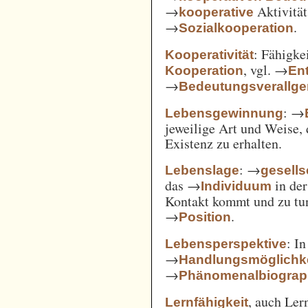
→
Aktivität
kooperative
→
.
Sozialkooperation
: Fähigke
Kooperativität
, vgl. →
Kooperation
En
→
Bedeutungsverallg
: →
Lebensgewinnung
jeweilige Art und Weise, 
Existenz zu erhalten.
: →
Lebenslage
gesells
das →
in der
Individuum
Kontakt kommt und zu tun 
→
.
Position
: I
Lebensperspektive
→
Handlungsmöglichk
→
Phänomenalbiograp
, auch Ler
Lernfähigkeit