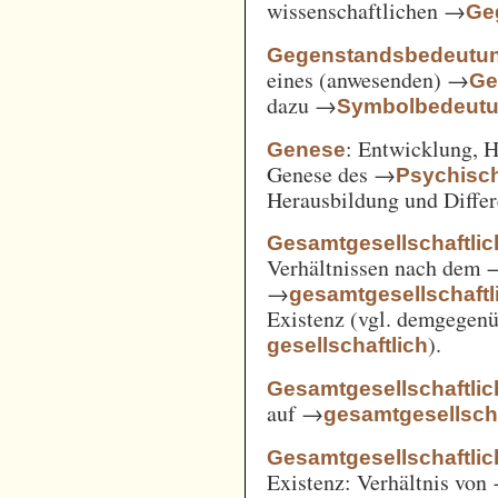
wissenschaftlichen →
Ge
Gegenstandsbedeutu
eines (anwesenden) →
Ge
dazu →
Symbolbedeut
: Entwicklung, 
Genese
Genese des →
Psychisc
Herausbildung und Differ
Gesamtgesellschaftlic
Verhältnissen nach dem
→
gesamtgesellschaftli
Existenz (vgl. demgegen
).
gesellschaftlich
Gesamtgesellschaftlic
auf →
gesamtgesellscha
Gesamtgesellschaftlich
Existenz: Verhältnis von