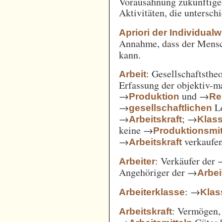
Vorausahnung zukünftiger
Aktivitäten, die untersc
Apriori der Individual
Annahme, dass der Mensc
kann.
: Gesellschaftsthe
Arbeit
Erfassung der objektiv-m
→
und →
Produktion
Re
→
Le
gesellschaftlichen
→
; →
Arbeitskraft
Klas
keine →
Produktionsmit
→
verkaufe
Arbeitskraft
: Verkäufer der
Arbeiter
Angehöriger der →
Arbei
: →
Arbeiterklasse
Klas
: Vermögen,
Arbeitskraft