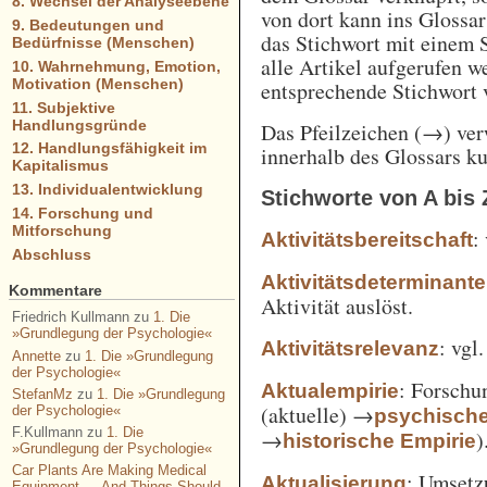
8. Wechsel der Analyseebene
von dort kann ins Glossa
9. Bedeutungen und
das Stichwort mit einem 
Bedürfnisse (Menschen)
alle Artikel aufgerufen w
10. Wahrnehmung, Emotion,
Motivation (Menschen)
entsprechende Stichwort
11. Subjektive
Handlungsgründe
Das Pfeilzeichen (→) verw
12. Handlungsfähigkeit im
innerhalb des Glossars k
Kapitalismus
13. Individualentwicklung
Stichworte von A bis 
14. Forschung und
Mitforschung
:
Aktivitätsbereitschaft
Abschluss
Aktivitätsdeterminante
Kommentare
Aktivität auslöst.
Friedrich Kullmann
zu
1. Die
»Grundlegung der Psychologie«
: vgl
Aktivitätsrelevanz
Annette
zu
1. Die »Grundlegung
der Psychologie«
: Forschu
Aktualempirie
StefanMz
zu
1. Die »Grundlegung
(aktuelle) →
der Psychologie«
psychisch
F.Kullmann
zu
1. Die
→
)
historische Empirie
»Grundlegung der Psychologie«
Car Plants Are Making Medical
: Umsetz
Aktualisierung
Equipment — And Things Should