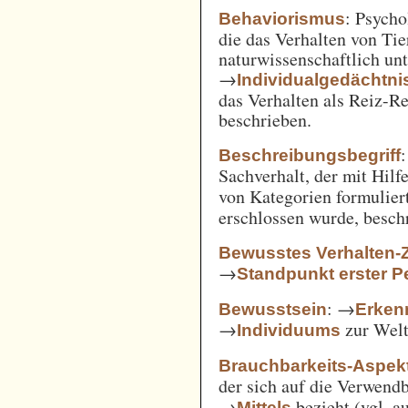
: Psycho
Behaviorismus
die das Verhalten von Ti
naturwissenschaftlich unt
→
Individualgedächtni
das Verhalten als Reiz-
beschrieben.
:
Beschreibungsbegriff
Sachverhalt, der mit Hil
von Kategorien formulie
erschlossen wurde, besch
Bewusstes Verhalten-
→
Standpunkt erster P
: →
Bewusstsein
Erken
→
zur Welt 
Individuums
Brauchbarkeits-Aspek
der sich auf die Verwend
→
bezieht (vgl. 
Mittels