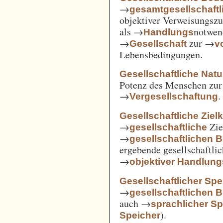
→
gesamtgesellschaftl
objektiver Verweisungs
als →
notwen
Handlungs
→
zur →
Gesellschaft
v
Lebensbedingungen.
Gesellschaftliche Nat
Potenz des Menschen zur 
→
.
Vergesellschaftung
Gesellschaftliche Ziel
→
Zie
gesellschaftliche
→
gesellschaftlichen 
ergebende gesellschaftli
→
objektiver Handlu
Gesellschaftlicher Spe
→
gesellschaftlichen 
auch →
sprachlicher Sp
).
Speicher