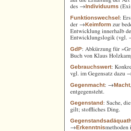
des →
(Exi
Individuums
: Er
Funktionswechsel
der →
zur bed
Keimform
Entwicklung innerhalb de
Entwicklungslogik (vgl.
: Abkürzung für »Gr
GdP
Buch von Klaus Holzkamp,
: Konkre
Gebrauchswert
vgl. im Gegensatz dazu 
: →
Gegenmacht
Macht
entgegensteht.
: Sache, di
Gegenstand
gilt; stoffliches Ding.
Gegenstandsadäquath
→
methoden i
Erkenntnis