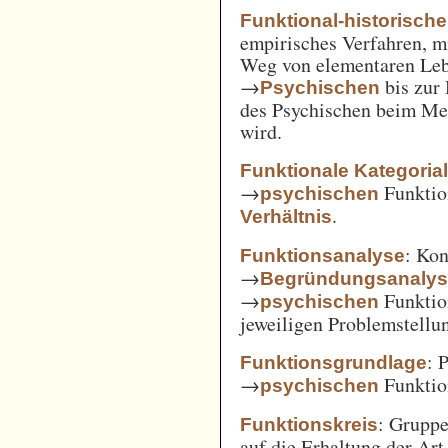
Funktional-historisch
empirisches Verfahren, m
Weg von elementaren Leb
→
bis zur
Psychischen
des Psychischen beim Men
wird.
Funktionale Kategoria
→
Funkti
psychischen
.
Verhältnis
: Kon
Funktionsanalyse
→
Begründungsanaly
→
Funktio
psychischen
jeweiligen Problemstellu
: 
Funktionsgrundlage
→
Funktio
psychischen
: Gruppe
Funktionskreis
auf die Erhaltung der Art