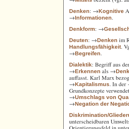
: →
Ak
Denken
Kognitive
→
.
Informationen
: →
Denkform
Gesellsch
: →
im 
Deuten
Denken
. V
Handlungsfähigkeit
→
.
Begreifen
: Begriff aus d
Dialektik
→
als →
Erkennen
Den
auffasst. Karl Marx bezo
→
. In der
Kapitalismus
Grundkonzepte verwendet
→
Umschlags von Quant
→
Negation der Negati
Diskrimination/Gliede
unterscheidbaren Umwelts
Orientierungsfeld in unte