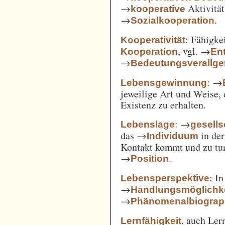
→
Aktivität
kooperative
→
.
Sozialkooperation
: Fähigke
Kooperativität
, vgl. →
Kooperation
En
→
Bedeutungsverallg
: →
Lebensgewinnung
jeweilige Art und Weise, 
Existenz zu erhalten.
: →
Lebenslage
gesells
das →
in der
Individuum
Kontakt kommt und zu tun 
→
.
Position
: I
Lebensperspektive
→
Handlungsmöglichk
→
Phänomenalbiograp
, auch Ler
Lernfähigkeit