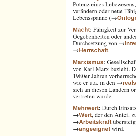
Potenz eines Lebewesens,
verändern oder neue Fähi
Lebensspanne (→
Ontog
: Fähigkeit zur Ve
Macht
Gegebenheiten oder ande
Durchsetzung von →
Int
→
.
Herrschaft
: Gesellschaf
Marxismus
von Karl Marx bezieht. 
1980er Jahren vorherrsch
wie er u.a. in den →
real
sich an diesen Ländern o
vertreten wurde.
: Durch Einsat
Mehrwert
→
, der den Anteil 
Wert
→
überstei
Arbeitskraft
→
wird.
angeeignet