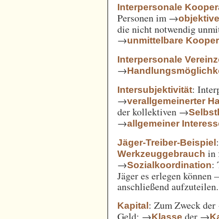
Interpersonale Kooper
Personen im →
objekti
die nicht notwendig unmi
→
unmittelbare Kooper
Interpersonale Verein
→
Handlungsmöglichke
: Inte
Intersubjektivität
→
verallgemeinerter H
der kollektiven →
Selbs
→
allgemeiner Interes
Jäger-Treiber-Beispiel
in 
Werkzeuggebrauch
→
:
Sozialkoordination
Jäger es erlegen können 
anschließend aufzuteilen.
: Zum Zweck der
Kapital
Geld; →
der →
Klasse
Ka