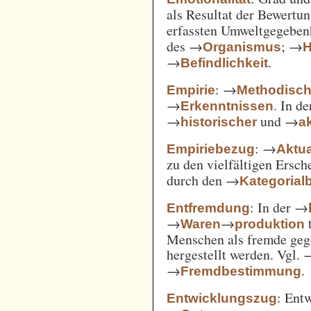
als Resultat der Bewertu
erfassten Umweltgegebe
des →
; →
Organismus
H
→
.
Befindlichkeit
: →
Empirie
Methodisc
→
. In d
Erkenntnissen
→
und →
historischer
ak
: →
Empiriebezug
Aktua
zu den vielfältigen Ersc
durch den →
Kategorial
: In der →
Entfremdung
→
→
t
Waren
produktion
Menschen als fremde gege
hergestellt werden. Vgl.
→
.
Fremdbestimmung
: Ent
Entwicklungszug