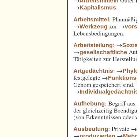
→
Güter 
Arbeitsmitteln
→
.
Kapitalismus
: Planmäßig
Arbeitsmittel
→
zur →
Werkzeug
vor
Lebensbedingungen.
: →
Arbeitsteilung
Sozi
→
Auf
gesellschaftliche
Tätigkeiten zur Herstell
: →
Artgedächtnis
Phyl
festgelegte →
Funktions
Genom gespeichert sind. 
→
Individualgedächtni
: Begriff au
Aufhebung
der gleichzeitig Beendi
(von Erkenntnissen oder 
: Private 
Ausbeutung
→
→
produzierten
Mehr