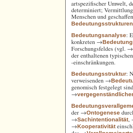
artspezifischer Umwelt, d
determiniert; Vermittlu
Menschen und geschaffen
Bedeutungsstrukture
: 
Bedeutungsanalyse
konkreten →
Bedeutung
Forschungsfeldes (vgl. 
der enthaltenen typische
-einschränkungen.
: 
Bedeutungsstruktur
verweisenden →
Bedeut
genomisch festgelegt si
→
vergegenständliche
Bedeutungsverallgem
der →
durc
Ontogenese
→
,
Sachintentionalität
→
einsch
Kooperativität
des →