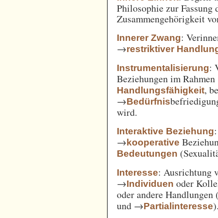
Philosophie zur Fassung d
Zusammengehörigkeit von
: Verinne
Innerer Zwang
→
restriktiver Handlun
: 
Instrumentalisierung
Beziehungen im Rahmen
, b
Handlungsfähigkeit
→
befriedigun
Bedürfnis
wird.
Interaktive Beziehung
→
Beziehun
kooperative
(Sexualitä
Bedeutungen
: Ausrichtung
Interesse
→
oder Kolle
Individuen
oder andere Handlungen 
und →
)
Partialinteresse