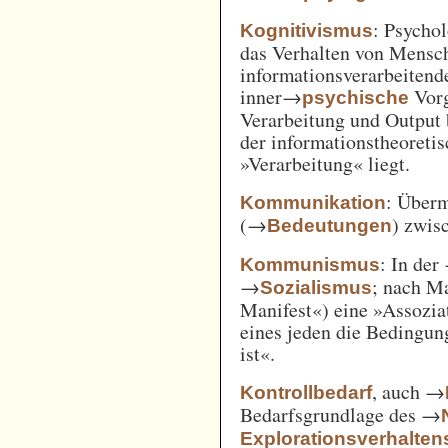
: Psycho
Kognitivismus
das Verhalten von Mensc
informationsverarbeitend
inner→
Vorg
psychische
Verarbeitung und Output 
der informationstheoreti
»Verarbeitung« liegt.
: Überm
Kommunikation
(→
) zwi
Bedeutungen
: In der
Kommunismus
→
; nach M
Sozialismus
Manifest«) eine »Assozia
eines jeden die Bedingung
ist«.
, auch →
Kontrollbedarf
Bedarfsgrundlage des →
Explorationsverhalten