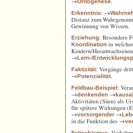
→
.
Ontogenese
: →
Erkenntnis
Wahrne
Distanz zum Wahrgenomm
Gewinnung von Wissen.
: Besondere 
Erziehung
in welcher
Koordination
Kindern/Heranwachsene
→
Lern-/Entwicklungs
: Vorgänge drit
Faktizität
→
.
Potenzialität
: Vera
Feldbau-Beispiel
→
→
denkenden
kausa
Aktivitäten (Säen) als U
für spätere Wirkungen (E
→
→
vorsorgender
Leb
in die Funktion des →
ve
: Verkehru
Fetischismus