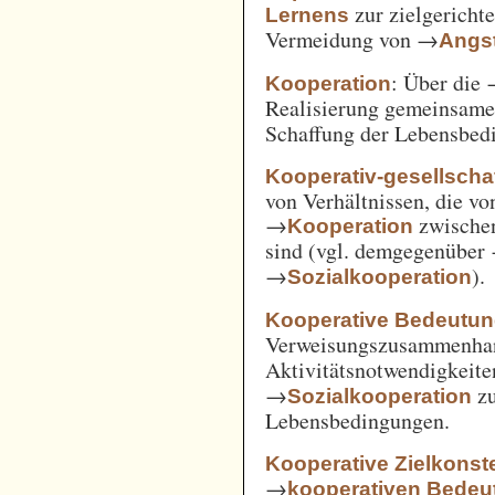
zur zielgerich
Lernens
Vermeidung von →
Angst
: Über die
Kooperation
Realisierung gemeinsam
Schaffung der Lebensbed
Kooperativ-gesellschaf
von Verhältnissen, die vo
→
zwische
Kooperation
sind (vgl. demgegenüber
→
).
Sozialkooperation
Kooperative Bedeutun
Verweisungszusammenha
Aktivitätsnotwendigkeite
→
z
Sozialkooperation
Lebensbedingungen.
Kooperative Zielkonste
→
kooperativen Bedeu