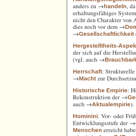
anders zu →
, d
handeln
erhaltungsfähiges System
nicht den Charakter von 
dies noch vor dem →
Dom
→
Gesellschaftlichkeit
Hergestelltheits-Aspek
der sich auf die Herstell
(vgl. auch →
Brauchbark
: Strukturell
Herrschaft
→
zur Durchsetzu
Macht
: H
Historische Empirie
Rekonstruktion der →
Ge
auch →
).
Aktualempirie
: Vor- oder Frü
Hominini
Entwicklungsstufe der →
erreicht habe
Menschen