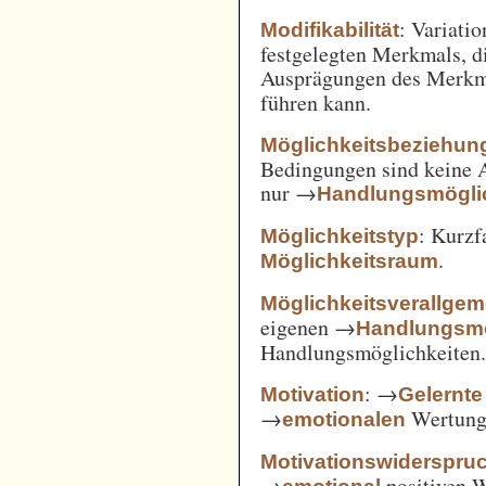
: Variatio
Modifikabilität
festgelegten Merkmals, d
Ausprägungen des Merkm
führen kann.
Möglichkeitsbeziehun
Bedingungen sind keine A
nur →
Handlungsmögli
: Kurz
Möglichkeitstyp
.
Möglichkeitsraum
Möglichkeitsverallge
eigenen →
Handlungsmö
Handlungsmöglichkeiten
: →
Motivation
Gelernte
→
Wertung 
emotionalen
Motivationswiderspru
→
positiven 