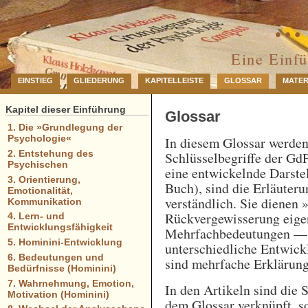
… 
Eine Einf
EINSTIEG
GLIEDERUNG
KAPITELLEISTE
GLOSSAR
MATER
Kapitel dieser Einführung
Glossar
1. Die »Grundlegung der
Psychologie«
In diesem Glossar werde
2. Entstehung des
Schlüsselbegriffe der GdP
Psychischen
eine entwickelnde Darstel
3. Orientierung,
Buch), sind die Erläuteru
Emotionalität,
verständlich. Sie dienen 
Kommunikation
Rückvergewisserung eigen
4. Lern- und
Entwicklungsfähigkeit
Mehrfachbedeutungen — e
5. Hominini-Entwicklung
unterschiedliche Entwick
6. Bedeutungen und
sind mehrfache Erklärung
Bedürfnisse (Hominini)
7. Wahrnehmung, Emotion,
In den Artikeln sind die 
Motivation (Hominini)
dem Glossar verknüpft, so