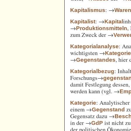
: →
Kapitalismus
Ware
: →
inh
Kapitalist
Kapital
→
,
Produktionsmitteln
zum Zweck der →
Verwe
: An
Kategorialanalyse
wichtigsten →
Kategori
→
, hier
Gegenstandes
: Inha
Kategorialbezug
Forschungs→
gegensta
damit Festlegung dessen
werden kann (vgl. →
Emp
: Analytischer
Kategorie
einem →
zu
Gegenstand
Gegensatz dazu →
Besch
in der →
ist nicht z
GdP
der politischen Ökonomi