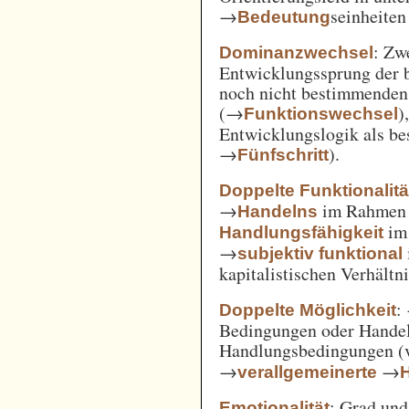
→
seinheiten
Bedeutung
: Zw
Dominanzwechsel
Entwicklungssprung der be
noch nicht bestimmenden
(→
)
Funktionswechsel
Entwicklungslogik als be
→
).
Fünfschritt
Doppelte Funktionalitä
→
im Rahme
Handelns
im
Handlungsfähigkeit
→
subjektiv funktional
kapitalistischen Verhält
:
Doppelte Möglichkeit
Bedingungen oder Handel
Handlungsbedingungen (
→
→
verallgemeinerte
: Grad un
Emotionalität