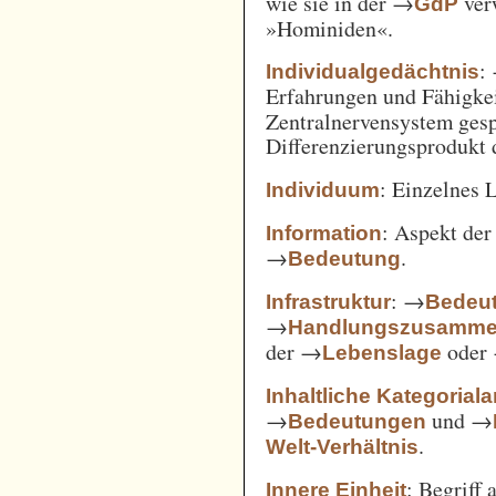
wie sie in der →
verw
GdP
»Hominiden«.
:
Individualgedächtnis
Erfahrungen und Fähigke
Zentralnervensystem gesp
Differenzierungsprodukt
: Einzelnes 
Individuum
: Aspekt de
Information
→
.
Bedeutung
: →
Infrastruktur
Bedeut
→
Handlungszusamm
der →
oder
Lebenslage
Inhaltliche Kategorial
→
und →
Bedeutungen
.
Welt-Verhältnis
: Begriff
Innere Einheit