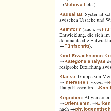
→
etc.).
Mehrwert
: Systematisc
Kausalität
zwischen Ursache und W
(auch: →
Keimform
Frü
Entwicklung, die sich im 
dominante alte Entwicklun
→
).
Fünfschritt
Kind-Erwachsenen-Koo
→
d
Kategorialanalyse
reziproke Beziehung zwi
: Gruppe von Me
Klasse
→
, wobei →
Interessen
Hauptklassen im →
Kapi
: Allgemeiner 
Kognition
→
, →
Orientieren
Erken
nach →
phylogenetisc