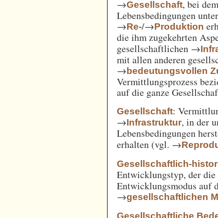
→
, bei de
Gesellschaft
Lebensbedingungen unter 
→
/→
erh
Re-
Produktion
die ihm zugekehrten Aspe
gesellschaftlichen →
Inf
mit allen anderen gesell
→
bedeutungsvollen
Vermittlungsprozess bezi
auf die ganze Gesellschaf
: Vermittl
Gesellschaft
→
, in der 
Infrastruktur
Lebensbedingungen herst
erhalten (vgl. →
Reprodu
Gesellschaftlich-histo
Entwicklungstyp, der die
Entwicklungsmodus auf d
→
gesellschaftlichen
Gesellschaftliche Bed