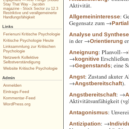
Aktivität.
Stay That Way - Jacobin
magazine - Stock Sector
zu
12.3
Restriktive und verallgemeinerte
: G
Allgemeininteresse
Handlungsfähigkeit
Gegensatz zum →
Partia
Links
Analyse und Synthes
Ferienuni Kritische Psychologie
in der →
er
Orientierung
Kritische Psychologie Heute
Linksammlung zur Kritischen
: Planvoll-→
Psychologie
Aneignung
→
Erschließun
Netzwerk Kollektive
kognitive
Selbstverständigung
→
; eine 
Gegenstands
Website Kritische Psychologie
: Zustand akuter A
Angst
Admin
→
).
Angstbereitschaft
Anmelden
Eintrags-Feed
: →
Angstbereitschaft
A
Kommentar-Feed
Aktivitätsunfähigkeit (vg
WordPress.org
: Unvere
Antagonismus
: →
Antizipation
Individ