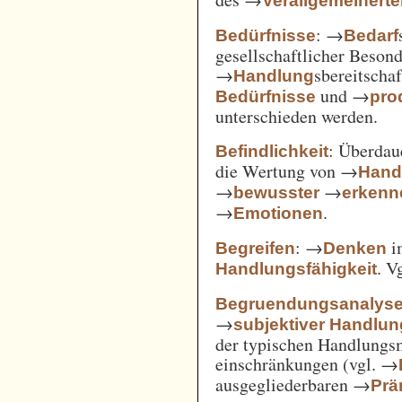
Verallgemeinert
: →
Bedürfnisse
Bedarf
gesellschaftlicher Beson
→
sbereitscha
Handlung
und →
Bedürfnisse
pro
unterschieden werden.
: Überda
Befindlichkeit
die Wertung von →
Hand
→
→
bewusster
erkenn
→
.
Emotionen
: →
i
Begreifen
Denken
. V
Handlungsfähigkeit
Begruendungsanalys
→
subjektiver Handlu
der typischen Handlungs
einschränkungen (vgl. →
ausgegliederbaren →
Prä