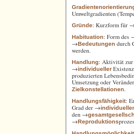
Gradientenorientierun
Umweltgradienten (Temper
: Kurzform für 
Gründe
: Form des 
Habituation
→
durch 
Bedeutungen
werden.
: Aktivität zu
Handlung
→
Existenz
individueller
produzierten Lebensbedin
Umsetzung oder Verände
.
Zielkonstellationen
: E
Handlungsfähigkeit
Grad der →
individuelle
den →
gesamtgesellsch
→
prozes
Reproduktions
Handlungsmöglichkei