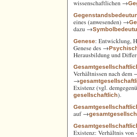
wissenschaftlichen →
Ge
Gegenstandsbedeutu
eines (anwesenden) →
Ge
dazu →
Symbolbedeut
: Entwicklung, 
Genese
Genese des →
Psychisc
Herausbildung und Differ
Gesamtgesellschaftlic
Verhältnissen nach dem
→
gesamtgesellschaftli
Existenz (vgl. demgegen
).
gesellschaftlich
Gesamtgesellschaftlic
auf →
gesamtgesellscha
Gesamtgesellschaftlich
Existenz: Verhältnis von