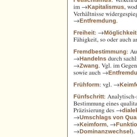
im →
, wod
Kapitalismus
Verhältnisse widergespie
→
.
Entfremdung
: →
Freiheit
Möglichkei
Fähigkeit, so oder auch 
: A
Fremdbestimmung
→
durch sachl
Handelns
→
. Vgl. im Gege
Zwang
sowie auch →
Entfremd
: vgl. →
Frühform
Keimf
: Analytisch-
Fünfschritt
Bestimmung eines qualita
Präzisierung des →
diale
→
Umschlags von Quant
→
, →
Keimform
Funkti
→
).
Dominanzwechsel