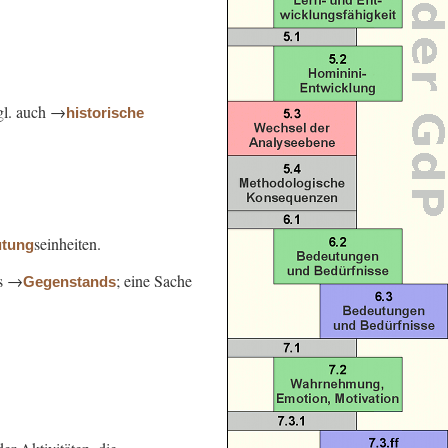
gl. auch →
historische
seinheiten.
tung
s →
; eine Sache
Gegenstands