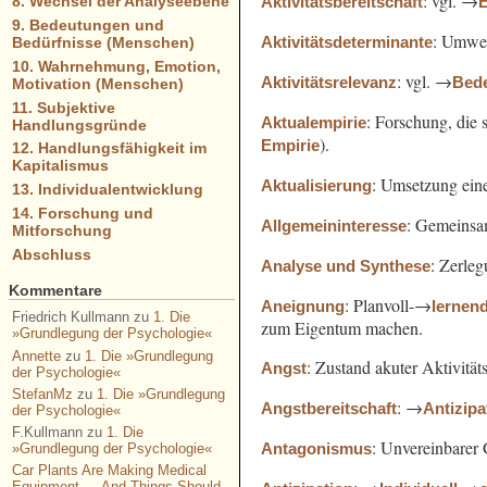
: vgl. →
Aktivitätsbereitschaft
E
8. Wechsel der Analyseebene
9. Bedeutungen und
: Umwelt
Aktivitätsdeterminante
Bedürfnisse (Menschen)
10. Wahrnehmung, Emotion,
: vgl. →
Aktivitätsrelevanz
Bed
Motivation (Menschen)
11. Subjektive
: Forschung, die 
Aktualempirie
Handlungsgründe
).
Empirie
12. Handlungsfähigkeit im
Kapitalismus
: Umsetzung ein
Aktualisierung
13. Individualentwicklung
14. Forschung und
: Gemeins
Allgemeininteresse
Mitforschung
Abschluss
: Zerle
Analyse und Synthese
Kommentare
: Planvoll-→
Aneignung
lernen
Friedrich Kullmann
zu
1. Die
zum Eigentum machen.
»Grundlegung der Psychologie«
Annette
zu
1. Die »Grundlegung
: Zustand akuter Aktivität
Angst
der Psychologie«
StefanMz
zu
1. Die »Grundlegung
: →
Angstbereitschaft
Antizipa
der Psychologie«
F.Kullmann
zu
1. Die
: Unvereinbarer
Antagonismus
»Grundlegung der Psychologie«
Car Plants Are Making Medical
Equipment — And Things Should