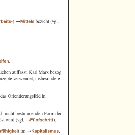
) →
bezieht (vgl.
rbeits-
Mittels
.
ifen
chen auffasst. Karl Marx bezog
nzepte verwendet, insbesondere
das Orientierungsfeld in
noch nicht bestimmenden Form der
öst wird (vgl. →
).
Fünfschritt
im →
,
sfähigkeit
Kapitalismus