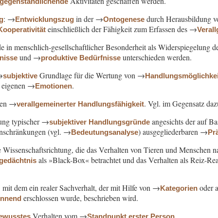
Aktivitäten geschaffen werden.
rgegenständlichende
: →
in der →
durch Herausbildung 
g
Entwicklungszug
Ontogenese
einschließlich der Fähigkeit zum Erfassen des →
Kooperativität
Veral
de in menschlich-gesellschaftlicher Besonderheit als Widerspiegelung 
und →
unterschieden werden.
fnisse
produktive Bedürfnisse
→
Grundlage für die Wertung von →
subjektive
Handlungsmöglichke
n eigenen →
.
Emotionen
en →
. Vgl. im Gegensatz da
verallgemeinerter Handlungsfähigkeit
sung typischer →
angesichts der auf Ba
subjektiver Handlungsgründe
inschränkungen (vgl. →
) ausgegliederbaren →
Bedeutungsanalyse
Pr
e Wissenschaftsrichtung, die das Verhalten von Tieren und Menschen na
als »Black-Box« betrachtet und das Verhalten als Reiz-
lgedächtnis
f, mit dem ein realer Sachverhalt, der mit Hilfe von →
oder a
Kategorien
erschlossen wurde, beschrieben wird.
ennend
Verhalten vom →
.
ewusstes
Standpunkt erster Person