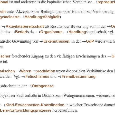
ist und andererseits die kapitalistischen Verhältnisse →
ional
reproduzi
unter Akzeptanz der Bedingungen oder Handeln zur Veränderung 
eln
→
).
lgemeinerte
Handlungsfähigkeit
er →
als Resultat der Bewertung von in der →
Aktivitätsbereitschaft
Or
ab des →
s des →
; →
sbereitschaft, vg
Bedarf
Organismus
Handlung
matische Gewinnung von →
. In der →
wird zwisc
Erkenntnissen
GdP
en.
forschender Zugang zu den vielfältigen Erscheinungen des →
ischer
G
 wird.
→
→
treten die sozialen Verhältnisse de
istischen
Waren
produktion
t werden. Vgl. →
und →
.
Fetischismus
Fremdbestimmung
sabschnitt in der →
.
Ontogenese
objektiver Sachverhalte in Distanz zum Wahrgenommenen; wissenscha
r →
in welcher Erwachsene danach 
Kind-Erwachsenen-Koordination
→
herbeizuführen.
Lern-/Entwicklungsprozesse