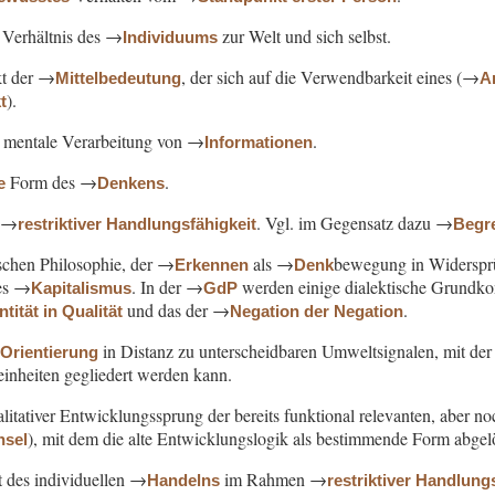
Verhältnis des →
zur Welt und sich selbst.
Individuums
kt der →
, der sich auf die Verwendbarkeit eines (→
Mittelbedeutung
A
).
t
, mentale Verarbeitung von →
.
Informationen
Form des →
.
e
Denkens
 →
. Vgl. im Gegensatz dazu →
restriktiver Handlungsfähigkeit
Begre
lschen Philosophie, der →
als →
bewegung in Widersprü
Erkennen
Denk
des →
. In der →
werden einige dialektische Grundko
Kapitalismus
GdP
und das der →
.
ität in Qualität
Negation der Negation
→
in Distanz zu unterscheidbaren Umweltsignalen, mit der 
Orientierung
einheiten gegliedert werden kann.
alitativer Entwicklungssprung der bereits funktional relevanten, aber 
), mit dem die alte Entwicklungslogik als bestimmende Form abgel
hsel
t des individuellen →
im Rahmen →
Handelns
restriktiver Handlung