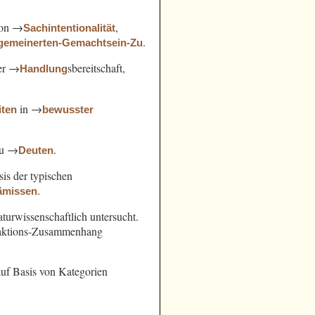
von →
,
Sachintentionalität
.
lgemeinerten-Gemachtsein-Zu
der →
sbereitschaft,
Handlung
in →
iten
bewusster
zu →
.
Deuten
sis der typischen
.
ämissen
turwissenschaftlich untersucht.
Reaktions-Zusammenhang
uf Basis von Kategorien