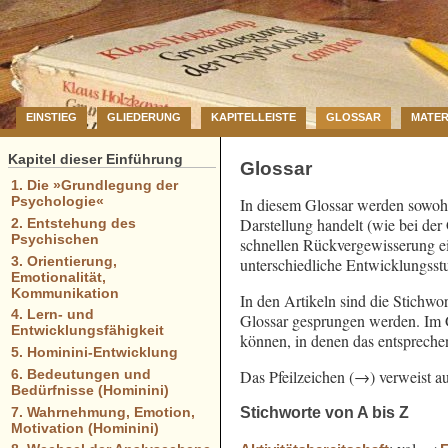
EINSTIEG
GLIEDERUNG
KAPITELLEISTE
GLOSSAR
MATER
Kapitel dieser Einführung
Glossar
1. Die »Grundlegung der
Psychologie«
In diesem Glossar werden sowohl
Darstellung handelt (wie bei der
2. Entstehung des
Psychischen
schnellen Rückvergewisserung ei
3. Orientierung,
unterschiedliche Entwicklungsst
Emotionalität,
Kommunikation
In den Artikeln sind die Stichwor
4. Lern- und
Glossar gesprungen werden. Im Gl
Entwicklungsfähigkeit
können, in denen das entsprech
5. Hominini-Entwicklung
Das Pfeilzeichen (→) verweist au
6. Bedeutungen und
Bedürfnisse (Hominini)
Stichworte von A bis Z
7. Wahrnehmung, Emotion,
Motivation (Hominini)