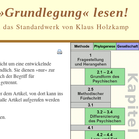
»Grundlegung« lesen!
n das Standardwerk von Klaus Holzkamp
Datenschutz und Cookies: Diese Website
nicht um eine entwickelnde
verwendet Cookies. Wenn du die Website
ndlich. Sie dienen »nur« zur
weiterhin nutzt, stimmst du der
h der Begriff für
Verwendung von Cookies zu.
getrennt.
Weitere Informationen, beispielsweise zur
er dem Artikel, von dort kann ins
Kontrolle von Cookies, findest du hier:
alle Artikel aufgerufen werden
Cookie-Richtlinie
en.