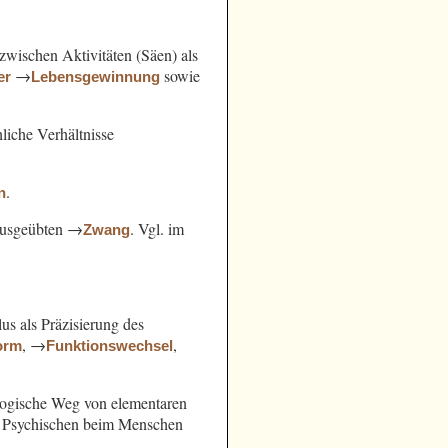
ischen Aktivitäten (Säen) als
→
sowie
er
Lebensgewinnung
hliche Verhältnisse
.
n
 ausgeübten →
. Vgl. im
Zwang
us als Präzisierung des
, →
,
orm
Funktionswechsel
slogische Weg von elementaren
s Psychischen beim Menschen