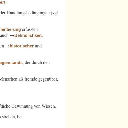
.
ert
der Handlungsbedingungen (vgl.
erfassten
ientierung
l. auch →
.
Befindlichkeit
hen →
und
historischer
, der durch den
egenstands
n Menschen als fremde gegenüber,
ftliche Gewinnung von Wissen.
streben, bei