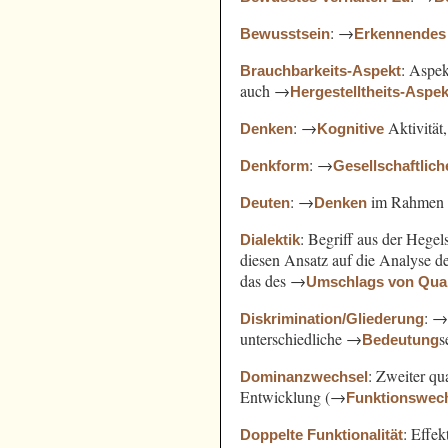
: →
Bewusstsein
Erkennendes
: Aspe
Brauchbarkeits-Aspekt
auch →
Hergestelltheits-Aspek
: →
Aktivität
Denken
Kognitive
: →
Denkform
Gesellschaftlich
: →
im Rahmen
Deuten
Denken
: Begriff aus der Hege
Dialektik
diesen Ansatz auf die Analyse 
das des →
Umschlags von Quant
: 
Diskrimination/Gliederung
unterschiedliche →
s
Bedeutung
: Zweiter qu
Dominanzwechsel
Entwicklung (→
Funktionswec
: Effek
Doppelte Funktionalität