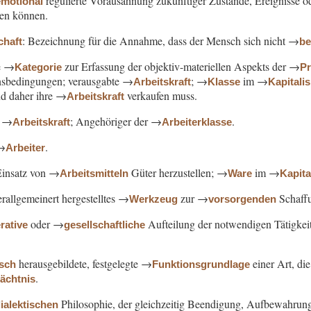
regulierte Vorausahnung zukünftiger Zustände, Ereignisse od
emotional
zen können.
: Bezeichnung für die Annahme, dass der Mensch sich nicht →
chaft
b
he →
zur Erfassung der objektiv-materiellen Aspekts der →
Kategorie
Pr
sbedingungen; verausgabte →
; →
im →
Arbeitskraft
Klasse
Kapitali
nd daher ihre →
verkaufen muss.
Arbeitskraft
→
; Angehöriger der →
.
Arbeitskraft
Arbeiterklasse
→
.
Arbeiter
Einsatz von →
Güter herzustellen; →
im →
Arbeitsmitteln
Ware
Kapit
rallgemeinert hergestelltes →
zur →
Schaff
Werkzeug
vorsorgenden
oder →
Aufteilung der notwendigen Tätigkeit
rative
gesellschaftliche
herausgebildete, festgelegte →
einer Art, di
isch
Funktionsgrundlage
.
dächtnis
Philosophie, der gleichzeitig Beendigung, Aufbewahrun
ialektischen