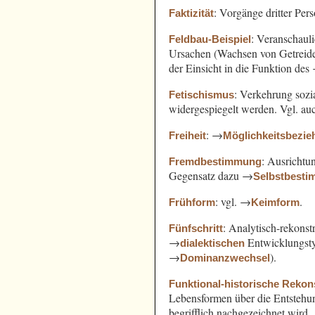
: Vorgänge dritter Pe
Faktizität
: Veranschaul
Feldbau-Beispiel
Ursachen (Wachsen von Getreide
der Einsicht in die Funktion des
: Verkehrung sozi
Fetischismus
widergespiegelt werden. Vgl. a
: →
Freiheit
Möglichkeitsbezi
: Ausricht
Fremdbestimmung
Gegensatz dazu →
Selbstbest
: vgl. →
.
Frühform
Keimform
: Analytisch-rekonst
Fünfschritt
→
Entwicklungst
dialektischen
→
).
Dominanzwechsel
Funktional-historische Rekon
Lebensformen über die Entsteh
begrifflich nachgezeichnet wird.