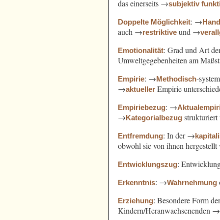
das einerseits →
subjektiv funkt
: →
Doppelte Möglichkeit
Hand
auch →
und →
restriktive
veral
: Grad und Art d
Emotionalität
Umweltgegebenheiten am Maßst
: →
-syste
Empirie
Methodisch
→
Empirie unterschied
aktueller
: →
Empiriebezug
Aktualempir
→
strukturiert
Kategorialbezug
: In der →
Entfremdung
kapital
obwohl sie von ihnen hergestell
: Entwicklung
Entwicklungszug
: →
Erkenntnis
Wahrnehmung
: Besondere Form de
Erziehung
Kindern/Heranwachsenenden 