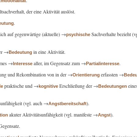
.
motionalität
sachverhalt, der eine Aktivität auslöst.
.
eutung
sich auf gegenwärtige (aktuelle) →
Sachverhalte bezieht (v
psychische
er →
in eine Aktivität.
Bedeutung
ames →
aller, im Gegensatz zum →
.
Interesse
Partialinteresse
gung und Rekombination von in der →
erfassten →
Orientierung
Bedeu
praktische und →
Erschließung der →
eine
de
kognitive
Bedeutungen
sunfähigkeit (vgl. auch →
).
Angstbereitschaft
akuter Aktivitätsunfähigkeit (vgl. manifeste →
).
tion
Angst
 Gegensatz.