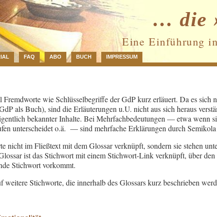
… die 
Eine Einführung i
IAL
FAQ
ABO
BUCH
IMPRESSUM
 Fremdworte wie Schlüsselbegriffe der GdP kurz erläuert. Da es sich 
 GdP als Buch), sind die Erläuterungen u.U. nicht aus sich heraus verstä
gentlich bekannter Inhalte. Bei Mehrfachbedeutungen — etwa wenn sic
ufen unterscheidet o.ä. — sind mehrfache Erklärungen durch Semikola 
te nicht im Fließtext mit dem Glossar verknüpft, sondern sie stehen unt
ossar ist das Stichwort mit einem Stichwort-Link verknüpft, über den 
ende Stichwort vorkommt.
f weitere Stichworte, die innerhalb des Glossars kurz beschrieben werd