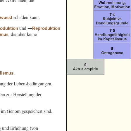
er Aktivitäten, die
schaden kann.
ewusst
und →
oduktion
Reproduktion
, die über keine
smus
.
alismus
ung der Lebensbedingungen.
en zur Herstellung der
e im Genom gespeichert sind.
g und Erhöhung (von