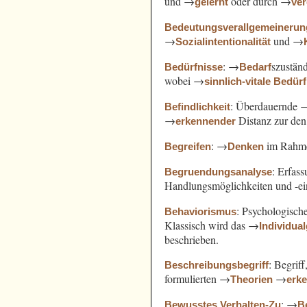
und →
oder durch →
gelernt
ve
Bedeutungsverallgemeinerun
→
und →
Sozialintentionalität
: →
szustän
Bedürfnisse
Bedarf
wobei →
sinnlich-vitale Bedür
: Überdauernde 
Befindlichkeit
→
Distanz zur de
erkennender
: →
im Rahm
Begreifen
Denken
: Erfas
Begruendungsanalyse
Handlungsmöglichkeiten und -e
: Psychologisch
Behaviorismus
Klassisch wird das →
Individua
beschrieben.
: Begrif
Beschreibungsbegriff
formulierten →
→
Theorien
erk
: →
Bewusstes Verhalten-Zu
B