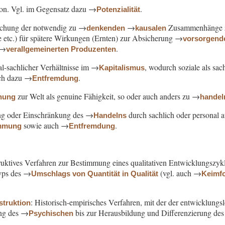
rson. Vgl. im Gegensatz dazu →
.
Potenzialität
ichung der notwendig zu →
→
Zusammenhänge zw
denkenden
kausalen
 etc.) für spätere Wirkungen (Ernten) zur Absicherung →
vorsorgend
 →
.
verallgemeinerten Produzenten
al-sachlicher Verhältnisse im →
, wodurch soziale als sac
Kapitalismus
uch dazu →
.
Entfremdung
zur Welt als genuine Fähigkeit, so oder auch anders zu →
ehung
handel
ung oder Einschränkung des →
durch sachlich oder personal
Handelns
sowie auch →
.
immung
Entfremdung
ruktives Verfahren zur Bestimmung eines qualitativen Entwicklungszykl
yps des →
(vgl. auch →
Umschlags von Quantität in Qualität
Keimf
: Historisch-empirisches Verfahren, mit der der entwicklung
struktion
ung des →
bis zur Herausbildung und Differenzierung de
Psychischen