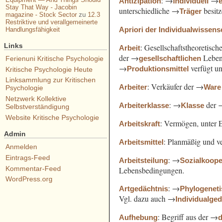
: →
→
Antizipation
Individuell
Stay That Way - Jacobin
unterschiedliche →
besit
Träger
magazine - Stock Sector
zu
12.3
Restriktive und verallgemeinerte
Apriori der Individualwissens
Handlungsfähigkeit
Links
: Gesellschaftstheoretisc
Arbeit
der →
Leben
gesellschaftlichen
Ferienuni Kritische Psychologie
→
verfügt u
Produktionsmittel
Kritische Psychologie Heute
Linksammlung zur Kritischen
: Verkäufer der →
Arbeiter
Ware
Psychologie
Netzwerk Kollektive
: →
der 
Arbeiterklasse
Klasse
Selbstverständigung
Website Kritische Psychologie
: Vermögen, unter 
Arbeitskraft
Admin
: Planmäßig und ve
Arbeitsmittel
Anmelden
Eintrags-Feed
: →
Arbeitsteilung
Sozialkoope
Kommentar-Feed
Lebensbedingungen.
WordPress.org
: →
Artgedächtnis
Phylogenet
Vgl. dazu auch →
Individualge
: Begriff aus der →
Aufhebung
d