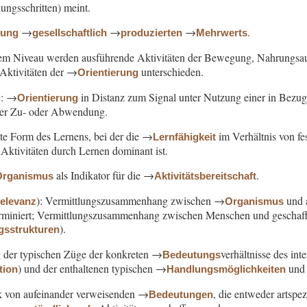
ungsschritten) meint.
→
→
→
.
nung
gesellschaftlich
produzierten
Mehrwerts
em Niveau werden ausführende Aktivitäten der Bewegung, Nahrungsau
Aktivitäten der →
unterschieden.
Orientierung
: →
in Distanz zum Signal unter Nutzung einer in Bezug 
g
Orientierung
er Zu- oder Abwendung.
te Form des Lernens, bei der die →
im Verhältnis von fe
Lernfähigkeit
ktivitäten durch Lernen dominant ist.
als Indikator für die →
.
Organismus
Aktivitätsbereitschaft
): Vermittlungszusammenhang zwischen →
und a
relevanz
Organismus
erminiert; Vermittlungszusammenhang zwischen Menschen und geschaffe
).
gsstrukturen
g der typischen Züge der konkreten →
verhältnisse des in
Bedeutungs
) und der enthaltenen typischen →
und 
tion
Handlungsmöglichkeiten
k von aufeinander verweisenden →
, die entweder artspe
Bedeutungen