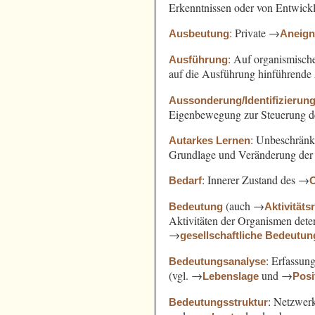
Erkenntnissen oder von Entwickl
: Private →
Ausbeutung
Aneig
: Auf organismisch
Ausführung
auf die Ausführung hinführende 
Aussonderung/Identifizierun
Eigenbewegung zur Steuerung d
: Unbeschränk
Autarkes Lernen
Grundlage und Veränderung der A
: Innerer Zustand des →
Bedarf
(auch →
Bedeutung
Aktivitäts
Aktivitäten der Organismen det
→
gesellschaftliche Bedeutun
: Erfassun
Bedeutungsanalyse
(vgl. →
und →
Lebenslage
Posi
: Netzwer
Bedeutungsstruktur